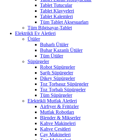
Tablet Tutucular
Tablet Klavyeleri
Tablet Kalemleri
Tüm Tablet Aksesuarları
Tüm Bilgisayar-Tablet
Elektrikli Ev Aletleri
Ütüler
Buharlı Ütüler
Buhar Kazanlı Ütüler
Tüm Ütüler
Süpürgeler
Robot Süpürgeler
Şarjlı Süpürgeler
Dikey Süpürgeler
Toz Torbasız Süpürgeler
Toz Torbalı Süpürgeler
Tüm Süpürgeler
Elektrikli Mutfak Aletleri
Airfryer & Fritözler
Mutfak Robotları
Blender & Mikserler
Kahve Makineleri
Kahve Çeşitleri
Çay Makineleri