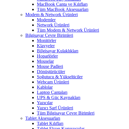
MacBook Çanta ve Kılıfları
Tüm MacBook Aksesuarları
Modem & Network Ürünleri
Modemler
Network Ürünleri
Tüm Modem & Network Ürünleri
Bilgisayar Çevre Birimleri
Monitörler
Klavyeler
BiIgisayar Kulaklıkları
Hoparlörler
Mouselar
Mouse Padleri
Dönüştürücüler
Soğutucu & Yükselticiler
Webcam Ürünleri
Kablolar
Laptop Çantaları
UPS & Güç Kaynakları
Yazıcılar
Yazıcı Sarf Ürünleri
Tüm Bilgisayar Çevre Birimleri
Tablet Aksesuarları
Tablet Kılıfları
Tablet Ekran Koruyucular