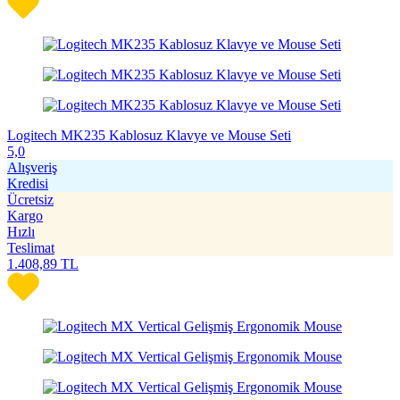
Logitech MK235 Kablosuz Klavye ve Mouse Seti
5,0
Alışveriş
Kredisi
Ücretsiz
Kargo
Hızlı
Teslimat
1.408,89
TL