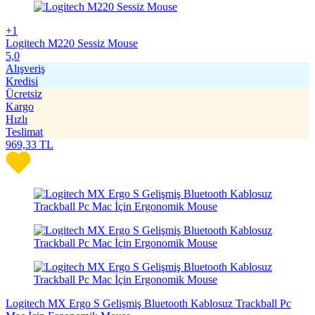
+1
Logitech M220 Sessiz Mouse
5,0
Alışveriş
Kredisi
Ücretsiz
Kargo
Hızlı
Teslimat
969,33
TL
Logitech MX Ergo S Gelişmiş Bluetooth Kablosuz Trackball Pc