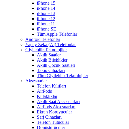
iPhone 15
iPhone 14
iPhone 13
iPhone 12
iPhone 11
iPhone SE
Tüm Apple Telefonlar
Android Telefonlar
Yapay Zeka (AI) Telefonlar
Giyilebilir Teknolojiler
Akıllı Saatler
Akıllı Bileklikler
Akıllı Çocuk Saatleri
Takip Cihazları
Tüm Giyilebilir Teknolojiler
Aksesuarlar
Telefon Kılıfları
AirPods
Kulaklıklar
Akıllı Saat Aksesuarları
AirPods Aksesuarları
Ekran Koruyucular
Şarj Cihazları
Telefon Tutucular
Dönüştürücüler