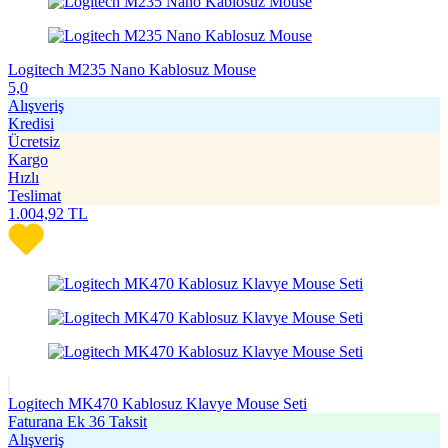
Logitech M235 Nano Kablosuz Mouse
5,0
Alışveriş
Kredisi
Ücretsiz
Kargo
Hızlı
Teslimat
1.004,92
TL
Logitech MK470 Kablosuz Klavye Mouse Seti
Faturana Ek 36 Taksit
Alışveriş