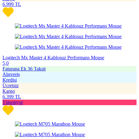
6.999
TL
Logitech Mx Master 4 Kablosuz Performans Mouse
5,0
Faturana Ek 36 Taksit
Alışveriş
Kredisi
Ücretsiz
Kargo
6.399
TL
Tükeniyor