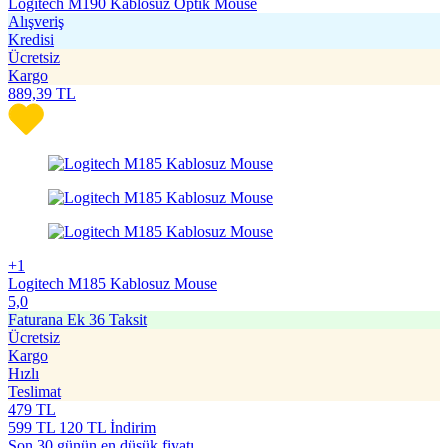
Logitech M190 Kablosuz Optik Mouse
Alışveriş
Kredisi
Ücretsiz
Kargo
889,39
TL
+1
Logitech M185 Kablosuz Mouse
5,0
Faturana Ek 36 Taksit
Ücretsiz
Kargo
Hızlı
Teslimat
479
TL
599
TL
120 TL İndirim
Son 30 günün en düşük fiyatı