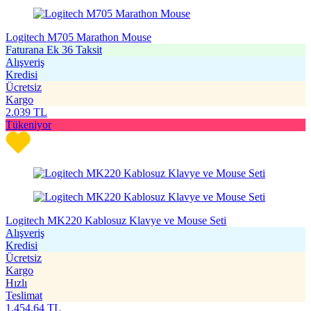
Logitech M705 Marathon Mouse
Faturana Ek 36 Taksit
Alışveriş
Kredisi
Ücretsiz
Kargo
2.039
TL
Tükeniyor
Logitech MK220 Kablosuz Klavye ve Mouse Seti
Alışveriş
Kredisi
Ücretsiz
Kargo
Hızlı
Teslimat
1.454,64
TL