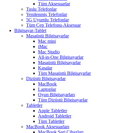
Tüm Aksesuarlar
Tuşlu Telefonlar
Yenilenmiş Telefonlar
5G Uyumlu Telefonlar
Tüm Cep Telefonu-Aksesuar
Bilgisayar-Tablet
Masaüstü Bilgisayarlar
Mac mini
iMac
Mac Studio
All-in-One Bilgisayarlar
Masaüstü Bilgisayarlar
Kasalar
Tüm Masaüstü Bilgisayarlar
Dizüstü Bilgisayarlar
MacBook
Laptoplar
Oyun Bilgisayarları
Tüm Dizüstü Bilgisayarlar
Tabletler
Apple Tabletler
Android Tabletler
Tüm Tabletler
MacBook Aksesuarları
MacBook Şarj Cihazları