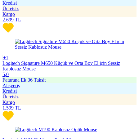
Kredisi
Ücretsiz
Kargo
2.699
TL
+1
Logitech Signature M650 Küçük ve Orta Boy El için Sessiz
Kablosuz Mouse
5,0
Faturana Ek 36 Taksit
Alışveriş
Kredisi
Ücretsiz
Kargo
1.599
TL