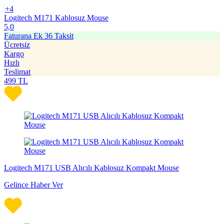
+4
Logitech M171 Kablosuz Mouse
5,0
Faturana Ek 36 Taksit
Ücretsiz
Kargo
Hızlı
Teslimat
499
TL
Logitech M171 USB Alıcılı Kablosuz Kompakt Mouse
Gelince Haber Ver