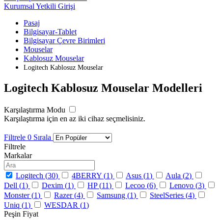
Kurumsal Yetkili Girişi
Pasaj
Bilgisayar-Tablet
Bilgisayar Çevre Birimleri
Mouselar
Kablosuz Mouselar
Logitech Kablosuz Mouselar
Logitech Kablosuz Mouselar Modelleri
Karşılaştırma Modu
Karşılaştırma için en az iki cihaz seçmelisiniz.
Filtrele
0
Sırala
Filtrele
Markalar
Logitech (
30
)
4BERRY (
1
)
Asus (
1
)
Aula (
2
)
Dell (
1
)
Dexim (
1
)
HP (
11
)
Lecoo (
6
)
Lenovo (
3
)
Monster (
1
)
Razer (
4
)
Samsung (
1
)
SteelSeries (
4
)
Uniq (
1
)
WESDAR (
1
)
Peşin Fiyat