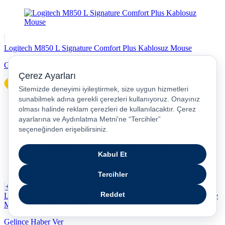
Logitech M850 L Signature Comfort Plus Kablosuz Mouse
Gelince Haber Ver
+1
Logitech M196 Bluetooth Kablosuz Kompakt Pc Mac Windows ve
MacOs ile Uyumlu Mouse
Gelince Haber Ver