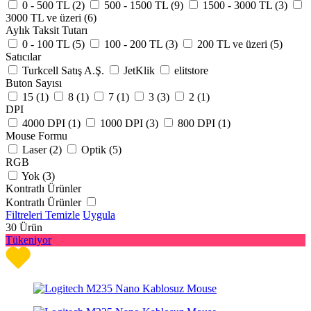
0 - 500 TL (
2
)
500 - 1500 TL (
9
)
1500 - 3000 TL (
3
)
3000 TL ve üzeri (
6
)
Aylık Taksit Tutarı
0 - 100 TL (
5
)
100 - 200 TL (
3
)
200 TL ve üzeri (
5
)
Satıcılar
Turkcell Satış A.Ş.
JetKlik
elitstore
Buton Sayısı
15 (
1
)
8 (
1
)
7 (
1
)
3 (
3
)
2 (
1
)
DPI
4000 DPI (
1
)
1000 DPI (
3
)
800 DPI (
1
)
Mouse Formu
Laser (
2
)
Optik (
5
)
RGB
Yok (
3
)
Kontratlı Ürünler
Kontratlı Ürünler
Filtreleri Temizle
Uygula
30
Ürün
Tükeniyor