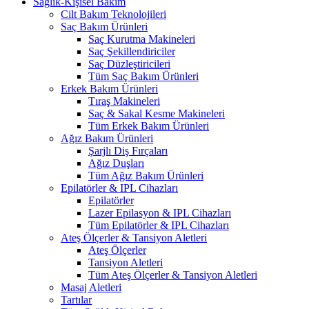
Sağlık-Kişisel Bakım
Cilt Bakım Teknolojileri
Saç Bakım Ürünleri
Saç Kurutma Makineleri
Saç Şekillendiriciler
Saç Düzleştiricileri
Tüm Saç Bakım Ürünleri
Erkek Bakım Ürünleri
Tıraş Makineleri
Saç & Sakal Kesme Makineleri
Tüm Erkek Bakım Ürünleri
Ağız Bakım Ürünleri
Şarjlı Diş Fırçaları
Ağız Duşları
Tüm Ağız Bakım Ürünleri
Epilatörler & IPL Cihazları
Epilatörler
Lazer Epilasyon & IPL Cihazları
Tüm Epilatörler & IPL Cihazları
Ateş Ölçerler & Tansiyon Aletleri
Ateş Ölçerler
Tansiyon Aletleri
Tüm Ateş Ölçerler & Tansiyon Aletleri
Masaj Aletleri
Tartılar