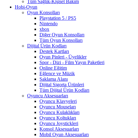
Tüm Sağlık-Kişisel Bakım
Hobi-Oyun
Oyun Konsolları
Playstation 5 / PS5
Nintendo
xbox
Diğer Oyun Konsolları
Tüm Oyun Konsolları
Dijital Ürün Kodları
Destek Kartları
Oyun Pinleri - Üyelikler
Spor - Dizi - Film Yayın Paketleri
Online Eğitim
Eğlence ve Müzik
Saklama Alanı
Dijital Sigorta Ürünleri
Tüm Dijital Ürün Kodları
Oyuncu Aksesuarları
Oyuncu Klavyeleri
Oyuncu Mouseları
Oyuncu Kulaklıkları
Oyuncu Koltukları
Oyuncu Joystickleri
Konsol Aksesuarları
Mobil Oyun Aksesuarları