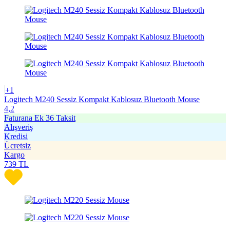
+1
Logitech M240 Sessiz Kompakt Kablosuz Bluetooth Mouse
4,2
Faturana Ek 36 Taksit
Alışveriş
Kredisi
Ücretsiz
Kargo
739
TL