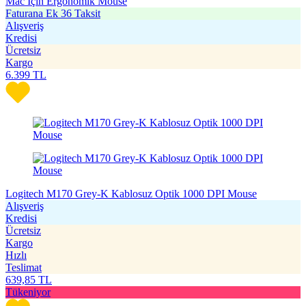
Mac İçin Ergonomik Mouse
Faturana Ek 36 Taksit
Alışveriş
Kredisi
Ücretsiz
Kargo
6.399
TL
Logitech M170 Grey-K Kablosuz Optik 1000 DPI Mouse
Alışveriş
Kredisi
Ücretsiz
Kargo
Hızlı
Teslimat
639,85
TL
Tükeniyor