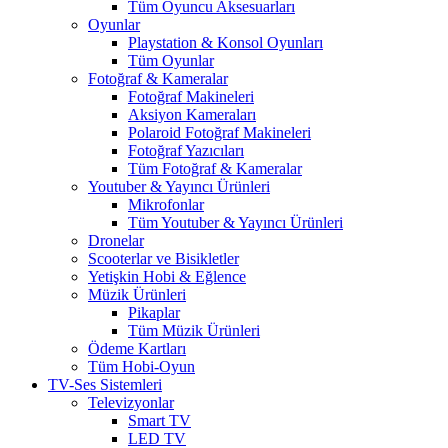
Tüm Oyuncu Aksesuarları
Oyunlar
Playstation & Konsol Oyunları
Tüm Oyunlar
Fotoğraf & Kameralar
Fotoğraf Makineleri
Aksiyon Kameraları
Polaroid Fotoğraf Makineleri
Fotoğraf Yazıcıları
Tüm Fotoğraf & Kameralar
Youtuber & Yayıncı Ürünleri
Mikrofonlar
Tüm Youtuber & Yayıncı Ürünleri
Dronelar
Scooterlar ve Bisikletler
Yetişkin Hobi & Eğlence
Müzik Ürünleri
Pikaplar
Tüm Müzik Ürünleri
Ödeme Kartları
Tüm Hobi-Oyun
TV-Ses Sistemleri
Televizyonlar
Smart TV
LED TV