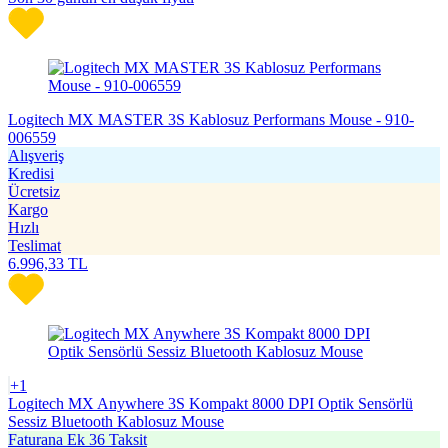
Logitech MX MASTER 3S Kablosuz Performans Mouse - 910-
006559
Alışveriş
Kredisi
Ücretsiz
Kargo
Hızlı
Teslimat
6.996,33
TL
+1
Logitech MX Anywhere 3S Kompakt 8000 DPI Optik Sensörlü
Sessiz Bluetooth Kablosuz Mouse
Faturana Ek 36 Taksit