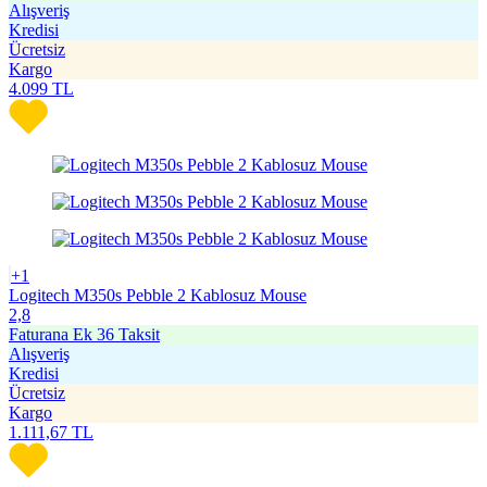
Alışveriş
Kredisi
Ücretsiz
Kargo
4.099
TL
+1
Logitech M350s Pebble 2 Kablosuz Mouse
2,8
Faturana Ek 36 Taksit
Alışveriş
Kredisi
Ücretsiz
Kargo
1.111,67
TL