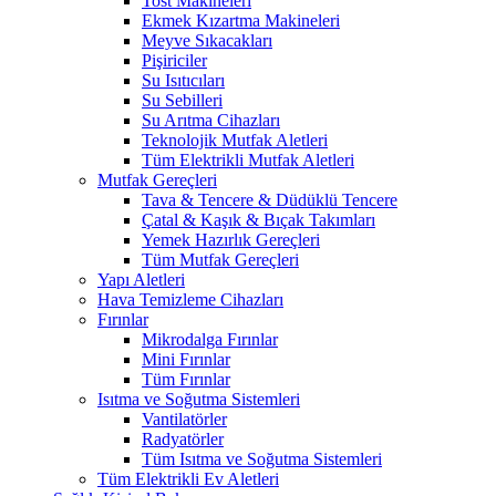
Tost Makineleri
Ekmek Kızartma Makineleri
Meyve Sıkacakları
Pişiriciler
Su Isıtıcıları
Su Sebilleri
Su Arıtma Cihazları
Teknolojik Mutfak Aletleri
Tüm Elektrikli Mutfak Aletleri
Mutfak Gereçleri
Tava & Tencere & Düdüklü Tencere
Çatal & Kaşık & Bıçak Takımları
Yemek Hazırlık Gereçleri
Tüm Mutfak Gereçleri
Yapı Aletleri
Hava Temizleme Cihazları
Fırınlar
Mikrodalga Fırınlar
Mini Fırınlar
Tüm Fırınlar
Isıtma ve Soğutma Sistemleri
Vantilatörler
Radyatörler
Tüm Isıtma ve Soğutma Sistemleri
Tüm Elektrikli Ev Aletleri