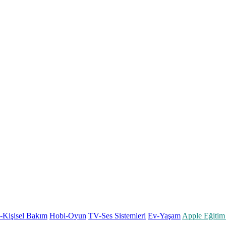
k-Kişisel Bakım
Hobi-Oyun
TV-Ses Sistemleri
Ev-Yaşam
Apple Eğitim