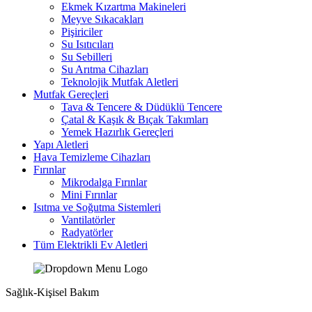
Ekmek Kızartma Makineleri
Meyve Sıkacakları
Pişiriciler
Su Isıtıcıları
Su Sebilleri
Su Arıtma Cihazları
Teknolojik Mutfak Aletleri
Mutfak Gereçleri
Tava & Tencere & Düdüklü Tencere
Çatal & Kaşık & Bıçak Takımları
Yemek Hazırlık Gereçleri
Yapı Aletleri
Hava Temizleme Cihazları
Fırınlar
Mikrodalga Fırınlar
Mini Fırınlar
Isıtma ve Soğutma Sistemleri
Vantilatörler
Radyatörler
Tüm Elektrikli Ev Aletleri
Sağlık-Kişisel Bakım