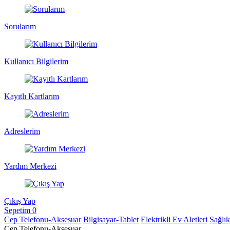
Sorularım
Kullanıcı Bilgilerim
Kayıtlı Kartlarım
Adreslerim
Yardım Merkezi
Çıkış Yap
Sepetim
0
Cep Telefonu-Aksesuar
Bilgisayar-Tablet
Elektrikli Ev Aletleri
Sağlı
Cep Telefonu-Aksesuar