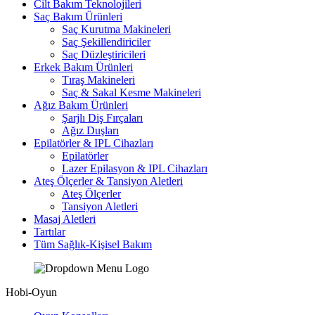
Cilt Bakım Teknolojileri
Saç Bakım Ürünleri
Saç Kurutma Makineleri
Saç Şekillendiriciler
Saç Düzleştiricileri
Erkek Bakım Ürünleri
Tıraş Makineleri
Saç & Sakal Kesme Makineleri
Ağız Bakım Ürünleri
Şarjlı Diş Fırçaları
Ağız Duşları
Epilatörler & IPL Cihazları
Epilatörler
Lazer Epilasyon & IPL Cihazları
Ateş Ölçerler & Tansiyon Aletleri
Ateş Ölçerler
Tansiyon Aletleri
Masaj Aletleri
Tartılar
Tüm Sağlık-Kişisel Bakım
Hobi-Oyun