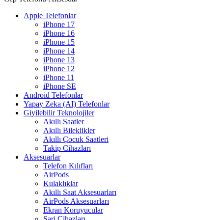
Apple Telefonlar
iPhone 17
iPhone 16
iPhone 15
iPhone 14
iPhone 13
iPhone 12
iPhone 11
iPhone SE
Android Telefonlar
Yapay Zeka (AI) Telefonlar
Giyilebilir Teknolojiler
Akıllı Saatler
Akıllı Bileklikler
Akıllı Çocuk Saatleri
Takip Cihazları
Aksesuarlar
Telefon Kılıfları
AirPods
Kulaklıklar
Akıllı Saat Aksesuarları
AirPods Aksesuarları
Ekran Koruyucular
Şarj Cihazları