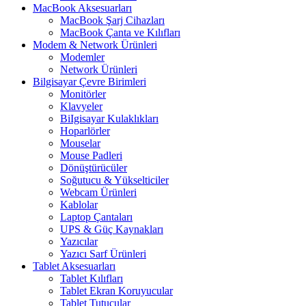
MacBook Aksesuarları
MacBook Şarj Cihazları
MacBook Çanta ve Kılıfları
Modem & Network Ürünleri
Modemler
Network Ürünleri
Bilgisayar Çevre Birimleri
Monitörler
Klavyeler
BiIgisayar Kulaklıkları
Hoparlörler
Mouselar
Mouse Padleri
Dönüştürücüler
Soğutucu & Yükselticiler
Webcam Ürünleri
Kablolar
Laptop Çantaları
UPS & Güç Kaynakları
Yazıcılar
Yazıcı Sarf Ürünleri
Tablet Aksesuarları
Tablet Kılıfları
Tablet Ekran Koruyucular
Tablet Tutucular