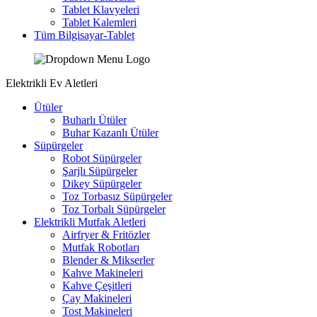
Tablet Klavyeleri
Tablet Kalemleri
Tüm Bilgisayar-Tablet
Elektrikli Ev Aletleri
Ütüler
Buharlı Ütüler
Buhar Kazanlı Ütüler
Süpürgeler
Robot Süpürgeler
Şarjlı Süpürgeler
Dikey Süpürgeler
Toz Torbasız Süpürgeler
Toz Torbalı Süpürgeler
Elektrikli Mutfak Aletleri
Airfryer & Fritözler
Mutfak Robotları
Blender & Mikserler
Kahve Makineleri
Kahve Çeşitleri
Çay Makineleri
Tost Makineleri