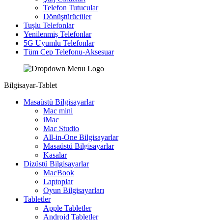
Telefon Tutucular
Dönüştürücüler
Tuşlu Telefonlar
Yenilenmiş Telefonlar
5G Uyumlu Telefonlar
Tüm Cep Telefonu-Aksesuar
Bilgisayar-Tablet
Masaüstü Bilgisayarlar
Mac mini
iMac
Mac Studio
All-in-One Bilgisayarlar
Masaüstü Bilgisayarlar
Kasalar
Dizüstü Bilgisayarlar
MacBook
Laptoplar
Oyun Bilgisayarları
Tabletler
Apple Tabletler
Android Tabletler