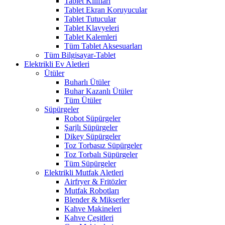
Tablet Kılıfları
Tablet Ekran Koruyucular
Tablet Tutucular
Tablet Klavyeleri
Tablet Kalemleri
Tüm Tablet Aksesuarları
Tüm Bilgisayar-Tablet
Elektrikli Ev Aletleri
Ütüler
Buharlı Ütüler
Buhar Kazanlı Ütüler
Tüm Ütüler
Süpürgeler
Robot Süpürgeler
Şarjlı Süpürgeler
Dikey Süpürgeler
Toz Torbasız Süpürgeler
Toz Torbalı Süpürgeler
Tüm Süpürgeler
Elektrikli Mutfak Aletleri
Airfryer & Fritözler
Mutfak Robotları
Blender & Mikserler
Kahve Makineleri
Kahve Çeşitleri