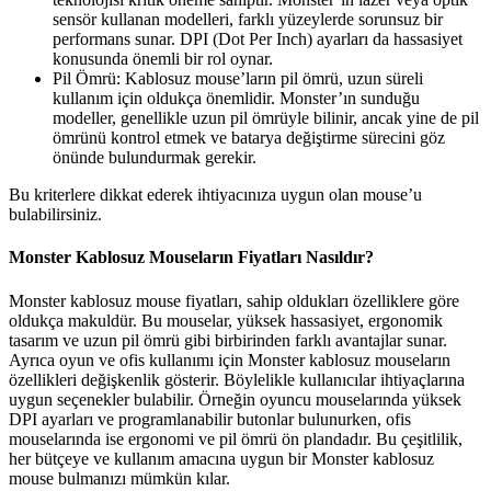
sensör kullanan modelleri, farklı yüzeylerde sorunsuz bir
performans sunar. DPI (Dot Per Inch) ayarları da hassasiyet
konusunda önemli bir rol oynar.
Pil Ömrü: Kablosuz mouse’ların pil ömrü, uzun süreli
kullanım için oldukça önemlidir. Monster’ın sunduğu
modeller, genellikle uzun pil ömrüyle bilinir, ancak yine de pil
ömrünü kontrol etmek ve batarya değiştirme sürecini göz
önünde bulundurmak gerekir.
Bu kriterlere dikkat ederek ihtiyacınıza uygun olan mouse’u
bulabilirsiniz.
Monster Kablosuz Mouseların Fiyatları Nasıldır?
Monster kablosuz mouse fiyatları, sahip oldukları özelliklere göre
oldukça makuldür. Bu mouselar, yüksek hassasiyet, ergonomik
tasarım ve uzun pil ömrü gibi birbirinden farklı avantajlar sunar.
Ayrıca oyun ve ofis kullanımı için Monster kablosuz mouseların
özellikleri değişkenlik gösterir. Böylelikle kullanıcılar ihtiyaçlarına
uygun seçenekler bulabilir. Örneğin oyuncu mouselarında yüksek
DPI ayarları ve programlanabilir butonlar bulunurken, ofis
mouselarında ise ergonomi ve pil ömrü ön plandadır. Bu çeşitlilik,
her bütçeye ve kullanım amacına uygun bir Monster kablosuz
mouse bulmanızı mümkün kılar.