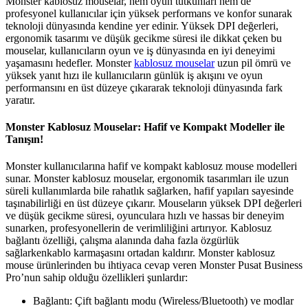
Monster kablosuz mouselar, hem oyun tutkunları hem de
profesyonel kullanıcılar için yüksek performans ve konfor sunarak
teknoloji dünyasında kendine yer edinir. Yüksek DPI değerleri,
ergonomik tasarımı ve düşük gecikme süresi ile dikkat çeken bu
mouselar, kullanıcıların oyun ve iş dünyasında en iyi deneyimi
yaşamasını hedefler. Monster
kablosuz mouselar
uzun pil ömrü ve
yüksek yanıt hızı ile kullanıcıların günlük iş akışını ve oyun
performansını en üst düzeye çıkararak teknoloji dünyasında fark
yaratır.
Monster Kablosuz Mouselar: Hafif ve Kompakt Modeller ile
Tanışın!
Monster kullanıcılarına hafif ve kompakt kablosuz mouse modelleri
sunar. Monster kablosuz mouselar, ergonomik tasarımları ile uzun
süreli kullanımlarda bile rahatlık sağlarken, hafif yapıları sayesinde
taşınabilirliği en üst düzeye çıkarır. Mouseların yüksek DPI değerleri
ve düşük gecikme süresi, oyunculara hızlı ve hassas bir deneyim
sunarken, profesyonellerin de verimliliğini artırıyor. Kablosuz
bağlantı özelliği, çalışma alanında daha fazla özgürlük
sağlarkenkablo karmaşasını ortadan kaldırır. Monster kablosuz
mouse ürünlerinden bu ihtiyaca cevap veren Monster Pusat Business
Pro’nun sahip olduğu özellikleri şunlardır:
Bağlantı: Çift bağlantı modu (Wireless/Bluetooth) ve modlar