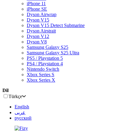
iPhone 11
iPhone SE
Dyson Airwrap
Dyson V15
Dyson V15 Detect Submarine
Dyson Airstrait
Dyson V12
Dyson V8
Samsung Galaxy S25
Samsung Galaxy S25 Ultra
PS5 / Playstation 5
PS4 / Playstation 4
Nintendo Switch
Xbox Series S
Xbox Series X
Dil
Türkçe
English
عربى
русский