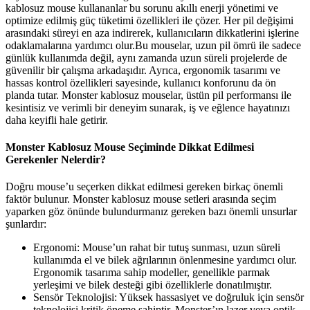
kablosuz mouse kullananlar bu sorunu akıllı enerji yönetimi ve
optimize edilmiş güç tüketimi özellikleri ile çözer. Her pil değişimi
arasındaki süreyi en aza indirerek, kullanıcıların dikkatlerini işlerine
odaklamalarına yardımcı olur.Bu mouselar, uzun pil ömrü ile sadece
günlük kullanımda değil, aynı zamanda uzun süreli projelerde de
güvenilir bir çalışma arkadaşıdır. Ayrıca, ergonomik tasarımı ve
hassas kontrol özellikleri sayesinde, kullanıcı konforunu da ön
planda tutar. Monster kablosuz mouselar, üstün pil performansı ile
kesintisiz ve verimli bir deneyim sunarak, iş ve eğlence hayatınızı
daha keyifli hale getirir.
Monster Kablosuz Mouse Seçiminde Dikkat Edilmesi
Gerekenler Nelerdir?
Doğru mouse’u seçerken dikkat edilmesi gereken birkaç önemli
faktör bulunur. Monster kablosuz mouse setleri arasında seçim
yaparken göz önünde bulundurmanız gereken bazı önemli unsurlar
şunlardır:
Ergonomi: Mouse’un rahat bir tutuş sunması, uzun süreli
kullanımda el ve bilek ağrılarının önlenmesine yardımcı olur.
Ergonomik tasarıma sahip modeller, genellikle parmak
yerleşimi ve bilek desteği gibi özelliklerle donatılmıştır.
Sensör Teknolojisi: Yüksek hassasiyet ve doğruluk için sensör
teknolojisi kritik öneme sahiptir. Monster’ın lazer veya optik