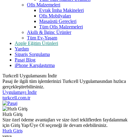
Ofis Malzemeleri
Evrak İmha Makineleri
Ofis Mobilyaları
Masaüstü Gereçleri
Tüm Ofis Malzemeleri
Akıllı & İlginç Ürünler
Tüm Ev-Yaşam
Apple Eğitim Ürünleri
Yardım
Sipariş Sorgulama
Pasaj Blog
iPhone Karşılaştırma
Turkcell Uygulamasını İndir
Pasaj ile ilgili tüm işlemlerinizi Turkcell Uygulamasından hızlıca
gerçekleştirebilirsiniz.
Uygulamayı İndir
turkcell.com.tr
Hızlı Giriş
Size özel ödeme avantajları ve size özel tekliflerden faydalanmak
için Giriş Yap/Üye Ol seçeneği ile devam edebilirsiniz.
Hızlı Giriş
veya