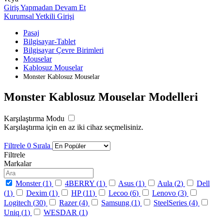
Giriş Yapmadan Devam Et
Kurumsal Yetkili Girişi
Pasaj
Bilgisayar-Tablet
Bilgisayar Çevre Birimleri
Mouselar
Kablosuz Mouselar
Monster Kablosuz Mouselar
Monster Kablosuz Mouselar Modelleri
Karşılaştırma Modu
Karşılaştırma için en az iki cihaz seçmelisiniz.
Filtrele
0
Sırala
Filtrele
Markalar
Monster (
1
)
4BERRY (
1
)
Asus (
1
)
Aula (
2
)
Dell
(
1
)
Dexim (
1
)
HP (
11
)
Lecoo (
6
)
Lenovo (
3
)
Logitech (
30
)
Razer (
4
)
Samsung (
1
)
SteelSeries (
4
)
Uniq (
1
)
WESDAR (
1
)