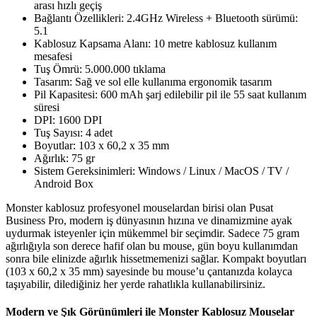
arası hızlı geçiş
Bağlantı Özellikleri: 2.4GHz Wireless + Bluetooth sürümü:
5.1
Kablosuz Kapsama Alanı: 10 metre kablosuz kullanım
mesafesi
Tuş Ömrü: 5.000.000 tıklama
Tasarım: Sağ ve sol elle kullanıma ergonomik tasarım
Pil Kapasitesi: 600 mAh şarj edilebilir pil ile 55 saat kullanım
süresi
DPI: 1600 DPI
Tuş Sayısı: 4 adet
Boyutlar: 103 x 60,2 x 35 mm
Ağırlık: 75 gr
Sistem Gereksinimleri: Windows / Linux / MacOS / TV /
Android Box
Monster kablosuz profesyonel mouselardan birisi olan Pusat
Business Pro, modern iş dünyasının hızına ve dinamizmine ayak
uydurmak isteyenler için mükemmel bir seçimdir. Sadece 75 gram
ağırlığıyla son derece hafif olan bu mouse, gün boyu kullanımdan
sonra bile elinizde ağırlık hissetmemenizi sağlar. Kompakt boyutları
(103 x 60,2 x 35 mm) sayesinde bu mouse’u çantanızda kolayca
taşıyabilir, dilediğiniz her yerde rahatlıkla kullanabilirsiniz.
Modern ve Şık Görünümleri ile Monster Kablosuz Mouselar