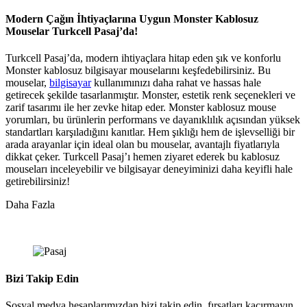
Modern Çağın İhtiyaçlarına Uygun Monster Kablosuz
Mouselar Turkcell Pasaj’da!
Turkcell Pasaj’da, modern ihtiyaçlara hitap eden şık ve konforlu
Monster kablosuz bilgisayar mouselarını keşfedebilirsiniz. Bu
mouselar,
bilgisayar
kullanımınızı daha rahat ve hassas hale
getirecek şekilde tasarlanmıştır. Monster, estetik renk seçenekleri ve
zarif tasarımı ile her zevke hitap eder. Monster kablosuz mouse
yorumları, bu ürünlerin performans ve dayanıklılık açısından yüksek
standartları karşıladığını kanıtlar. Hem şıklığı hem de işlevselliği bir
arada arayanlar için ideal olan bu mouselar, avantajlı fiyatlarıyla
dikkat çeker. Turkcell Pasaj’ı hemen ziyaret ederek bu kablosuz
mouseları inceleyebilir ve bilgisayar deneyiminizi daha keyifli hale
getirebilirsiniz!
Daha Fazla
Bizi Takip Edin
Sosyal medya hesaplarımızdan bizi takip edin, fırsatları kaçırmayın.