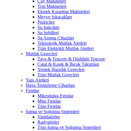
Çay Makineleri
Tost Makineleri
Ekmek Kızartma Makineleri
Meyve Sıkacakları
Pişiriciler
Su Isıtıcıları
Su Sebilleri
Su Arıtma Cihazları
Teknolojik Mutfak Aletleri
Tüm Elektrikli Mutfak Aletleri
Mutfak Gereçleri
Tava & Tencere & Düdüklü Tencere
Çatal & Kaşık & Bıçak Takımları
Yemek Hazırlık Gereçleri
Tüm Mutfak Gereçleri
Yapı Aletleri
Hava Temizleme Cihazları
Fırınlar
Mikrodalga Fırınlar
Mini Fırınlar
Tüm Fırınlar
Isıtma ve Soğutma Sistemleri
Vantilatörler
Radyatörler
Tüm Isıtma ve Soğutma Sistemleri