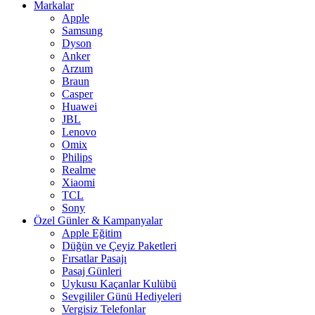
Markalar
Apple
Samsung
Dyson
Anker
Arzum
Braun
Casper
Huawei
JBL
Lenovo
Omix
Philips
Realme
Xiaomi
TCL
Sony
Özel Günler & Kampanyalar
Apple Eğitim
Düğün ve Çeyiz Paketleri
Fırsatlar Pasajı
Pasaj Günleri
Uykusu Kaçanlar Kulübü
Sevgililer Günü Hediyeleri
Vergisiz Telefonlar