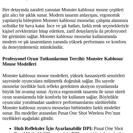
Her detayında zarafeti yansıtan Monster kablosuz mouse çeşitleri
göz alıcı bir şıklık sunar. Modern tasarım anlayışını, ergonomik
yapılarıyla birleştiren Monster kablosuz mouselar, çalışma alanınıza
sofistike bir hava katar. İnce ve şık hatları, farklı renk seçenekleriyle
kişisel zevklerinize hitap ederken, zarif detaylarıyla da profesyonel
bir görünüm sağlar. Monster kablosuz mouselar kullanımında
modern ve şık tasarımların yanında yüksek performans ve konforu
da deneyimlemeniz mümkündür.
Profesyonel Oyun Tutkunlarının Tercihi: Monster Kablosuz
Mouse Modelleri
Monster kablosuz mouse modelleri, yüksek hassasiyetli sensörleri
sayesinde oyunculara milimetrik doğruluk sağlar. Bu sayede
mouselar özellikle hızlı refleks gerektiren aksiyon oyunlarında
büyük bir avantaj sunar. Ayrıca ergonomik tasarımı ile uzun süreli
oyun seanslarında bile konforlu bir kullanım sağlar. Böylelikle
oyuncular yorulmadan saatlerce performanslarını sürdürebilir.
Monster kablosuz oyuncu mouseları birbirinden farklı modeller
sunar. Bu modeller arasından Pusat One Shot Wireless Pro’nun
özellikleri aşağıdaki gibidir.
Hızlı Refleksler İçin Ayarlanabilir DPI:
Pusat One Shot