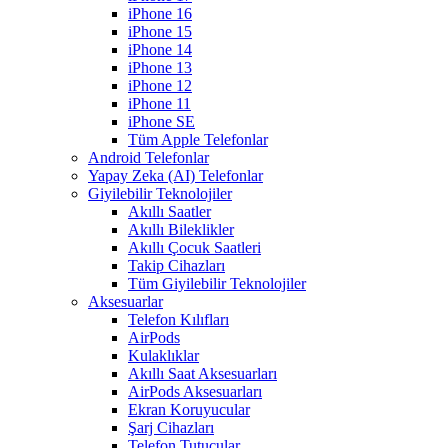
iPhone 16
iPhone 15
iPhone 14
iPhone 13
iPhone 12
iPhone 11
iPhone SE
Tüm Apple Telefonlar
Android Telefonlar
Yapay Zeka (AI) Telefonlar
Giyilebilir Teknolojiler
Akıllı Saatler
Akıllı Bileklikler
Akıllı Çocuk Saatleri
Takip Cihazları
Tüm Giyilebilir Teknolojiler
Aksesuarlar
Telefon Kılıfları
AirPods
Kulaklıklar
Akıllı Saat Aksesuarları
AirPods Aksesuarları
Ekran Koruyucular
Şarj Cihazları
Telefon Tutucular