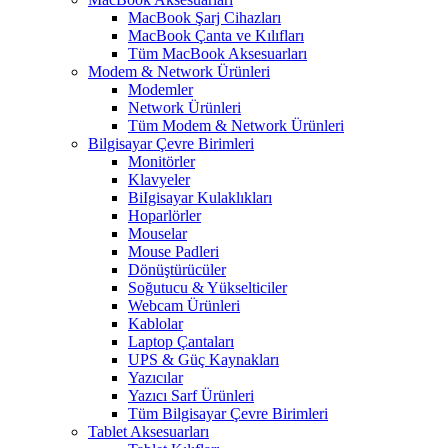
MacBook Şarj Cihazları
MacBook Çanta ve Kılıfları
Tüm MacBook Aksesuarları
Modem & Network Ürünleri
Modemler
Network Ürünleri
Tüm Modem & Network Ürünleri
Bilgisayar Çevre Birimleri
Monitörler
Klavyeler
BiIgisayar Kulaklıkları
Hoparlörler
Mouselar
Mouse Padleri
Dönüştürücüler
Soğutucu & Yükselticiler
Webcam Ürünleri
Kablolar
Laptop Çantaları
UPS & Güç Kaynakları
Yazıcılar
Yazıcı Sarf Ürünleri
Tüm Bilgisayar Çevre Birimleri
Tablet Aksesuarları