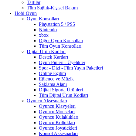
Tartılar
Tüm Sağlık-Kişisel Bakım
Hobi-Oyun
Oyun Konsolları
Playstation 5 / PS5
Nintendo
xbox
Diğer Oyun Konsolları
Tüm Oyun Konsolları
Dijital Ürün Kodları
Destek Kartları
Oyun Pinleri - Üyelikler
Spor - Dizi - Film Yayın Paketleri
Online Eğitim
Eğlence ve Müzik
Saklama Alanı
Dijital Sigorta Ürünleri
Tüm Dijital Ürün Kodları
Oyuncu Aksesuarları
Oyuncu Klavyeleri
Oyuncu Mouseları
Oyuncu Kulaklıkları
Oyuncu Koltukları
Oyuncu Joystickleri
Konsol Aksesuarları