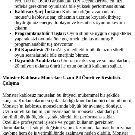
Pro, 100 ile 16,000 arasındaki DPI seçenekleriyle en hızlı
refleks gerektiren oyunlarda bile yüksek performans sunar.
Kablosuz Şarj İmkânı:
Kullanmadığınız zamanlarda
mouse’u kablosuz şarj cihazının üzerine koyarak ihtiyaç
duyduğunuz enerjiyi toplayın ve kesintisiz oyunun keyfini
çıkarın.
Programlanabilir Tuşlar:
Oyun stilinize uygun değişiklikler
yaparak sizi oyunda öne geçirmek için tasarlanmış 8
programlanabilir tuş mevcuttur.
Pil Kapasitesi:
700 mAh şarj edilebilir pili ile uzun süreli
oyun seanslarında bile enerjiniz bitmez.
Dayanıklı Anahtarlar:
Omron marka sağ ve sol anahtarları,
20 milyon tıklama ömrü ile uzun ömürlü kullanım sağlar.
Monster Kablosuz Mouselar: Uzun Pil Ömrü ve Kesintisiz
Çalışma
Monster kablosuz mouselar, bu ihtiyacı mükemmel bir şekilde
karşılar. Kullanıcıların en çok takıldığı konulardan biri olan pil ömrü,
Monster’ın kablosuz mouselarında büyük bir avantaja dönüşür.
Uzun süreli kullanım için tasarlanan bu mouselar, standart pil
ömrünü büyük ölçüde aşarak, sürekli bir performans sağlar.
Özellikle profesyonel işlerde ve yoğun kullanım gerektiren
durumlarda, sık sık pil değişimi yapmak zorunda kalmak hem zaman
kaybına hem de iş verimliliğinde azalmaya neden olabilir. Monster