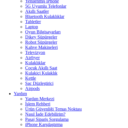
Yenilenmiş iPhone
5G Uyumlu Telefonlar
Akıllı Saatler
Bluetooth Kulaklıklar
Tabletler
Laptop
Oyun Bilgisayarları
Dikey Süpürgeler
Robot Süpürgeler
Kahve Makineleri
Televizyon
Airfryer
Kulaklıklar
Çocuk Akıllı Saat
Kulakiçi Kulaklık
Kettle
Saç Düzleştirici
Airpods
Yardım
Yardım Merkezi
İşlem Rehberi
Ürün Güvenliği Temas Noktası
Nasıl İade Edebilirim?
Pasaj Sipariş Sorgulama
iPhone Karşılaştırma