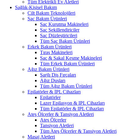
Tüm Elektrikli Ev Aletleri
Sağlık-Kişisel Bakım
Cilt Bakım Teknolojileri
Saç Bakım Ürünleri
Saç Kurutma Makineleri
Saç Şekillendiriciler
Saç Düzleştiricileri
Tüm Saç Bakım Ürünleri
Erkek Bakım Ürünleri
Tıraş Makineleri
Saç & Sakal Kesme Makineleri
Tüm Erkek Bakım Ürünleri
Ağız Bakım Ürünleri
Şarjlı Diş Fırçaları
Ağız Duşları
Tüm Ağız Bakım Ürünleri
Epilatörler & IPL Cihazları
Epilatörler
Lazer Epilasyon & IPL Cihazları
Tüm Epilatörler & IPL Cihazları
Ateş Ölçerler & Tansiyon Aletleri
Ateş Ölçerler
Tansiyon Aletleri
Tüm Ateş Ölçerler & Tansiyon Aletleri
Masaj Aletleri