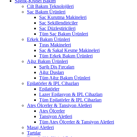
Sağlık-Kişisel Bakım
Cilt Bakım Teknolojileri
Saç Bakım Ürünleri
Saç Kurutma Makineleri
Saç Şekillendiriciler
Saç Düzleştiricileri
Tüm Saç Bakım Ürünleri
Erkek Bakım Ürünleri
Tıraş Makineleri
Saç & Sakal Kesme Makineleri
Tüm Erkek Bakım Ürünleri
Ağız Bakım Ürünleri
Şarjlı Diş Fırçaları
Ağız Duşları
Tüm Ağız Bakım Ürünleri
Epilatörler & IPL Cihazları
Epilatörler
Lazer Epilasyon & IPL Cihazları
Tüm Epilatörler & IPL Cihazları
Ateş Ölçerler & Tansiyon Aletleri
Ateş Ölçerler
Tansiyon Aletleri
Tüm Ateş Ölçerler & Tansiyon Aletleri
Masaj Aletleri
Tartılar