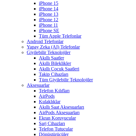
iPhone 15
iPhone 14
iPhone 13
iPhone 12
iPhone 11
iPhone SE
Tüm Apple Telefonlar
Android Telefonlar
Yapay Zeka (AI) Telefonlar
Giyilebilir Teknolojiler
Akıllı Saatler
Akıllı Bileklikler
Akıllı Çocuk Saatleri
Takip Cihazları
Tüm Giyilebilir Teknolojiler
Aksesuarlar
Telefon Kılıfları
AirPods
Kulaklıklar
Akıllı Saat Aksesuarları
AirPods Aksesuarları
Ekran Koruyucular
Şarj Cihazları
Telefon Tutucular
Dönüştürücüler