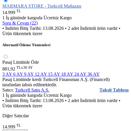
MARMARA STORE - Turkcell Mağazası
TL
14.999
1 İş gününde kargoda
Ücretsiz Kargo
Soru & Cevap (22)
• İndirim Bitiş Tarihi: 13.08.2026
• 2 adet İndirimli ürün vardır
•
Ürün tükenmek üzere
Alternatif Ödeme Yöntemleri
Pasaj Limitinle Öde
TLx36 AY
881,92
3 AY
6 AY
9 AY
12 AY
15 AY
18 AY
24 AY
36 AY
Pasaj Limitinde kredi Turkcell Finansman A.Ş. (Financell)
tarafından tahsis edilmektedir.
Satıcı:
Turkcell Satış A.Ş.
Taksit Tablosu
1 İş gününde kargoda
Ücretsiz Kargo
• İndirim Bitiş Tarihi: 13.08.2026
• 2 adet İndirimli ürün vardır
•
Ürün tükenmek üzere
Diğer Satıcılar
TL
14.999