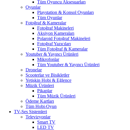
Tüm Oyuncu Aksesuarları
Oyunlar
Playstation & Konsol Oyunları
Tüm Oyunlar
Fotoğraf & Kameralar
Fotoğraf Makineleri
Aksiyon Kameraları
Polaroid Fotoğraf Makineleri
Fotoğraf Yazıcıları
Tüm Fotoğraf & Kameralar
Youtuber & Yayıncı Ürünleri
Mikrofonlar
Tüm Youtuber & Yayıncı Ürünleri
Dronelar
Scooterlar ve Bisikletler
Yetişkin Hobi & Eğlence
Müzik Ürünleri
Pikaplar
Tüm Müzik Ürünleri
Ödeme Kartları
Tüm Hobi-Oyun
TV-Ses Sistemleri
Televizyonlar
Smart TV
LED TV