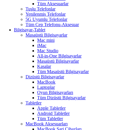
Tüm Aksesuarlar
Tuşlu Telefonlar
Yenilenmiş Telefonlar
5G Uyumlu Telefonlar
Tüm Cep Telefonu-Aksesuar
Bilgisayar-Tablet
Masaüstü Bilgisayarlar
Mac mini
iMac
Mac Studio
All-in-One Bilgisayarlar
Masaüstü Bilgisayarlar
Kasalar
Tüm Masaüstü Bilgisayarlar
Dizüstü Bilgisayarlar
MacBook
Laptoplar
Oyun Bilgisayarları
Tüm Dizüstü Bilgisayarlar
Tabletler
Apple Tabletler
Android Tabletler
Tüm Tabletler
MacBook Aksesuarları
MacBook Şarj Cihazları