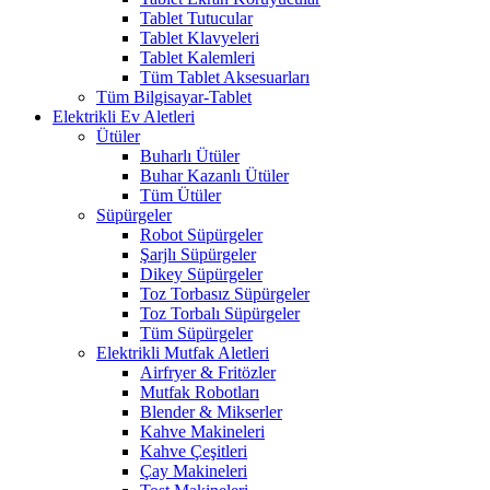
Tablet Tutucular
Tablet Klavyeleri
Tablet Kalemleri
Tüm Tablet Aksesuarları
Tüm Bilgisayar-Tablet
Elektrikli Ev Aletleri
Ütüler
Buharlı Ütüler
Buhar Kazanlı Ütüler
Tüm Ütüler
Süpürgeler
Robot Süpürgeler
Şarjlı Süpürgeler
Dikey Süpürgeler
Toz Torbasız Süpürgeler
Toz Torbalı Süpürgeler
Tüm Süpürgeler
Elektrikli Mutfak Aletleri
Airfryer & Fritözler
Mutfak Robotları
Blender & Mikserler
Kahve Makineleri
Kahve Çeşitleri
Çay Makineleri