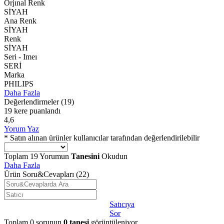
Orjınal Renk
SİYAH
Ana Renk
SİYAH
Renk
SİYAH
Seri - Imeı
SERİ
Marka
PHILIPS
Daha Fazla
Değerlendirmeler
(19)
19 kere puanlandı
4,6
Yorum Yaz
* Satın alınan ürünler kullanıcılar tarafından değerlendirilebilir
Toplam
19
Yorumun
Tanesini
Okudun
Daha Fazla
Ürün Soru&Cevapları
(22)
Satıcıya
Sor
Toplam
0
sorunun
0
tanesi
görüntüleniyor.