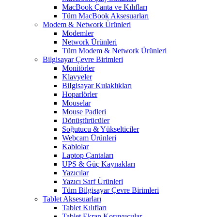
MacBook Çanta ve Kılıfları
Tüm MacBook Aksesuarları
Modem & Network Ürünleri
Modemler
Network Ürünleri
Tüm Modem & Network Ürünleri
Bilgisayar Çevre Birimleri
Monitörler
Klavyeler
BiIgisayar Kulaklıkları
Hoparlörler
Mouselar
Mouse Padleri
Dönüştürücüler
Soğutucu & Yükselticiler
Webcam Ürünleri
Kablolar
Laptop Çantaları
UPS & Güç Kaynakları
Yazıcılar
Yazıcı Sarf Ürünleri
Tüm Bilgisayar Çevre Birimleri
Tablet Aksesuarları
Tablet Kılıfları
Tablet Ekran Koruyucular