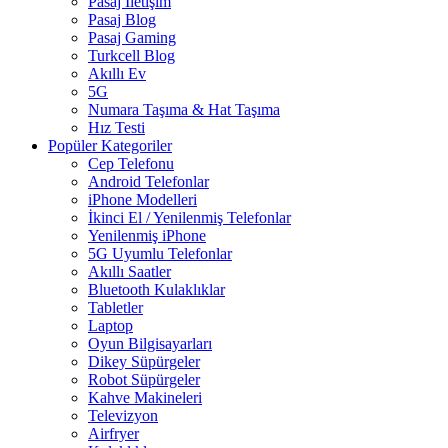
Pasaj İletişim
Pasaj Blog
Pasaj Gaming
Turkcell Blog
Akıllı Ev
5G
Numara Taşıma & Hat Taşıma
Hız Testi
Popüler Kategoriler
Cep Telefonu
Android Telefonlar
iPhone Modelleri
İkinci El / Yenilenmiş Telefonlar
Yenilenmiş iPhone
5G Uyumlu Telefonlar
Akıllı Saatler
Bluetooth Kulaklıklar
Tabletler
Laptop
Oyun Bilgisayarları
Dikey Süpürgeler
Robot Süpürgeler
Kahve Makineleri
Televizyon
Airfryer