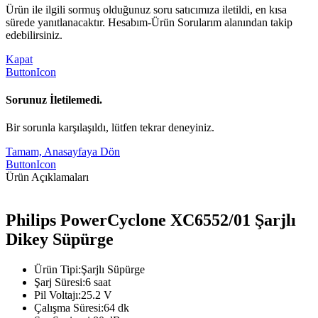
Ürün ile ilgili sormuş olduğunuz soru satıcımıza iletildi, en kısa
sürede yanıtlanacaktır. Hesabım-Ürün Sorularım alanından takip
edebilirsiniz.
Kapat
ButtonIcon
Sorunuz İletilemedi.
Bir sorunla karşılaşıldı, lütfen tekrar deneyiniz.
Tamam, Anasayfaya Dön
ButtonIcon
Ürün Açıklamaları
Philips PowerCyclone XC6552/01 Şarjlı
Dikey Süpürge
Ürün Tipi:Şarjlı Süpürge
Şarj Süresi:6 saat
Pil Voltajı:25.2 V
Çalışma Süresi:64 dk