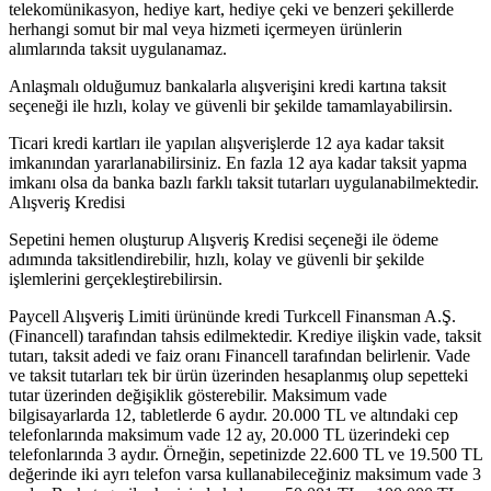
telekomünikasyon, hediye kart, hediye çeki ve benzeri şekillerde
herhangi somut bir mal veya hizmeti içermeyen ürünlerin
alımlarında taksit uygulanamaz.
Anlaşmalı olduğumuz bankalarla alışverişini kredi kartına taksit
seçeneği ile hızlı, kolay ve güvenli bir şekilde tamamlayabilirsin.
Ticari kredi kartları ile yapılan alışverişlerde 12 aya kadar taksit
imkanından yararlanabilirsiniz. En fazla 12 aya kadar taksit yapma
imkanı olsa da banka bazlı farklı taksit tutarları uygulanabilmektedir.
Alışveriş Kredisi
Sepetini hemen oluşturup Alışveriş Kredisi seçeneği ile ödeme
adımında taksitlendirebilir, hızlı, kolay ve güvenli bir şekilde
işlemlerini gerçekleştirebilirsin.
Paycell Alışveriş Limiti ürününde kredi Turkcell Finansman A.Ş.
(Financell) tarafından tahsis edilmektedir. Krediye ilişkin vade, taksit
tutarı, taksit adedi ve faiz oranı Financell tarafından belirlenir. Vade
ve taksit tutarları tek bir ürün üzerinden hesaplanmış olup sepetteki
tutar üzerinden değişiklik gösterebilir. Maksimum vade
bilgisayarlarda 12, tabletlerde 6 aydır. 20.000 TL ve altındaki cep
telefonlarında maksimum vade 12 ay, 20.000 TL üzerindeki cep
telefonlarında 3 aydır. Örneğin, sepetinizde 22.600 TL ve 19.500 TL
değerinde iki ayrı telefon varsa kullanabileceğiniz maksimum vade 3