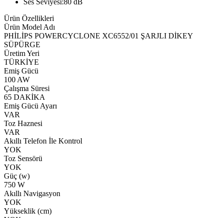
Ses Seviyesi:80 dB
Ürün Özellikleri
Ürün Model Adı
PHİLİPS POWERCYCLONE XC6552/01 ŞARJLI DİKEY
SÜPÜRGE
Üretim Yeri
TÜRKİYE
Emiş Gücü
100 AW
Çalışma Süresi
65 DAKİKA
Emiş Gücü Ayarı
VAR
Toz Haznesi
VAR
Akıllı Telefon İle Kontrol
YOK
Toz Sensörü
YOK
Güç (w)
750 W
Akıllı Navigasyon
YOK
Yükseklik (cm)