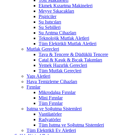
Tost Makineleri
Ekmek Kızartma Makineleri
Meyve Sıkacakları
Pişiriciler
Su Isıtıcıları
Su Sebilleri
Su Arıtma Cihazları
Teknolojik Mutfak Aletleri
Tüm Elektrikli Mutfak Aletleri
Mutfak Gereçleri
Tava & Tencere & Düdüklü Tencere
Çatal & Kaşık & Bıçak Takımları
Yemek Hazırlık Gereçleri
Tüm Mutfak Gereçleri
Yapı Aletleri
Hava Temizleme Cihazları
Fırınlar
Mikrodalga Fırınlar
Mini Fırınlar
Tüm Fırınlar
Isıtma ve Soğutma Sistemleri
Vantilatörler
Radyatörler
Tüm Isıtma ve Soğutma Sistemleri
Tüm Elektrikli Ev Aletleri