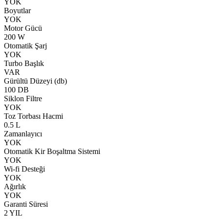
YOK
Boyutlar
YOK
Motor Gücü
200 W
Otomatik Şarj
YOK
Turbo Başlık
VAR
Gürültü Düzeyi (db)
100 DB
Siklon Filtre
YOK
Toz Torbası Hacmi
0.5 L
Zamanlayıcı
YOK
Otomatik Kir Boşaltma Sistemi
YOK
Wi-fi Desteği
YOK
Ağırlık
YOK
Garanti Süresi
2 YIL