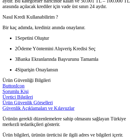
aydır. Bu kategoriler haricinde kalan ve 50.001 TL – 100.000 TL
arasında açılacak krediler için vade üst sınırı 24 aydır.
Nasıl Kredi Kullanabilirim ?
Bir kaç adımda, krediniz anında onaylanır.
1
Sepetini Oluştur
2
Ödeme Yöntemini Alışveriş Kredisi Seç
3
Banka Ekranlarında Başvurunu Tamamla
4
Siparişin Onaylansın
Ürün Güvenliği Bilgileri
ButtonIcon
Sorumlu Kişi
Üretici Bilgileri
Ürün Güvenlik Görselleri
Güvenlik Açıklamaları ve Kılavuzlar
Ürünün gerekli düzenlemelere sahip olmasını sağlayan Türkiye
merkezli tedarikçileri gösterir.
Ürün bilgileri, ürünün üreticisi ile ilgili adres ve bilgileri içerir.