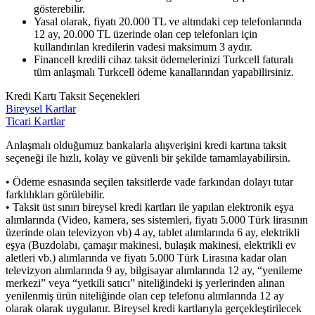
gösterebilir.
Yasal olarak, fiyatı 20.000 TL ve altındaki cep telefonlarında
12 ay, 20.000 TL üzerinde olan cep telefonları için
kullandırılan kredilerin vadesi maksimum 3 aydır.
Financell kredili cihaz taksit ödemelerinizi Turkcell faturalı
tüm anlaşmalı Turkcell ödeme kanallarından yapabilirsiniz.
Kredi Kartı Taksit Seçenekleri
Bireysel Kartlar
Ticari Kartlar
Anlaşmalı olduğumuz bankalarla alışverişini kredi kartına taksit
seçeneği ile hızlı, kolay ve güvenli bir şekilde tamamlayabilirsin.
• Ödeme esnasında seçilen taksitlerde vade farkından dolayı tutar
farklılıkları görülebilir.
• Taksit üst sınırı bireysel kredi kartları ile yapılan elektronik eşya
alımlarında (Video, kamera, ses sistemleri, fiyatı 5.000 Türk lirasının
üzerinde olan televizyon vb) 4 ay, tablet alımlarında 6 ay, elektrikli
eşya (Buzdolabı, çamaşır makinesi, bulaşık makinesi, elektrikli ev
aletleri vb.) alımlarında ve fiyatı 5.000 Türk Lirasına kadar olan
televizyon alımlarında 9 ay, bilgisayar alımlarında 12 ay, “yenileme
merkezi” veya “yetkili satıcı” niteliğindeki iş yerlerinden alınan
yenilenmiş ürün niteliğinde olan cep telefonu alımlarında 12 ay
olarak olarak uygulanır. Bireysel kredi kartlarıyla gerçekleştirilecek