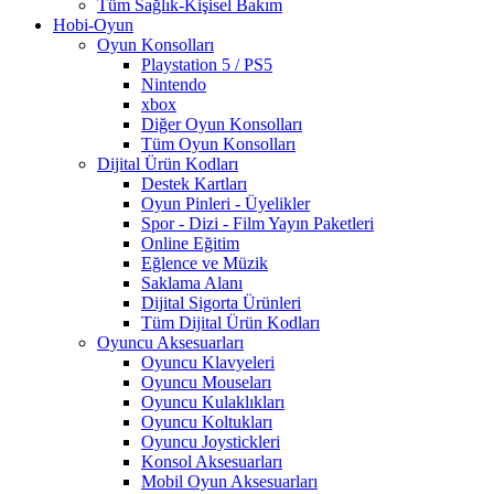
Tüm Sağlık-Kişisel Bakım
Hobi-Oyun
Oyun Konsolları
Playstation 5 / PS5
Nintendo
xbox
Diğer Oyun Konsolları
Tüm Oyun Konsolları
Dijital Ürün Kodları
Destek Kartları
Oyun Pinleri - Üyelikler
Spor - Dizi - Film Yayın Paketleri
Online Eğitim
Eğlence ve Müzik
Saklama Alanı
Dijital Sigorta Ürünleri
Tüm Dijital Ürün Kodları
Oyuncu Aksesuarları
Oyuncu Klavyeleri
Oyuncu Mouseları
Oyuncu Kulaklıkları
Oyuncu Koltukları
Oyuncu Joystickleri
Konsol Aksesuarları
Mobil Oyun Aksesuarları