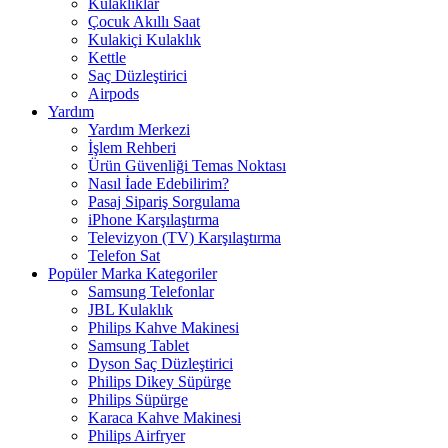
Kulaklıklar
Çocuk Akıllı Saat
Kulakiçi Kulaklık
Kettle
Saç Düzleştirici
Airpods
Yardım
Yardım Merkezi
İşlem Rehberi
Ürün Güvenliği Temas Noktası
Nasıl İade Edebilirim?
Pasaj Sipariş Sorgulama
iPhone Karşılaştırma
Televizyon (TV) Karşılaştırma
Telefon Sat
Popüler Marka Kategoriler
Samsung Telefonlar
JBL Kulaklık
Philips Kahve Makinesi
Samsung Tablet
Dyson Saç Düzleştirici
Philips Dikey Süpürge
Philips Süpürge
Karaca Kahve Makinesi
Philips Airfryer