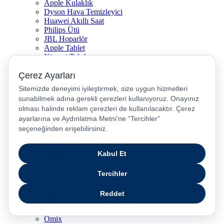
Apple Kulaklık
Dyson Hava Temizleyici
Huawei Akıllı Saat
Philips Ütü
JBL Hoparlör
Apple Tablet
Xiaomi Telefon
Xiaomi Akıllı Saat
Samsung Akıllı Saat
Asus Laptop
Huawei Tablet
Huawei Telefon
Stanley Termos
Markalar
Apple
Samsung
Dyson
Anker
Arzum
Braun
Casper
Huawei
JBL
Lenovo
Omix