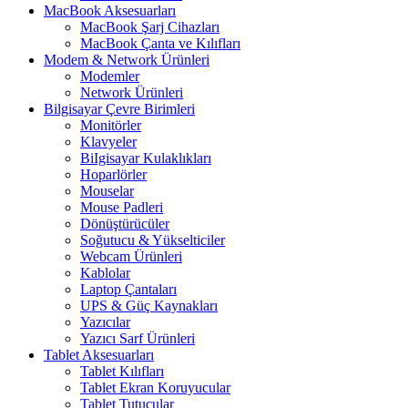
MacBook Aksesuarları
MacBook Şarj Cihazları
MacBook Çanta ve Kılıfları
Modem & Network Ürünleri
Modemler
Network Ürünleri
Bilgisayar Çevre Birimleri
Monitörler
Klavyeler
BiIgisayar Kulaklıkları
Hoparlörler
Mouselar
Mouse Padleri
Dönüştürücüler
Soğutucu & Yükselticiler
Webcam Ürünleri
Kablolar
Laptop Çantaları
UPS & Güç Kaynakları
Yazıcılar
Yazıcı Sarf Ürünleri
Tablet Aksesuarları
Tablet Kılıfları
Tablet Ekran Koruyucular
Tablet Tutucular