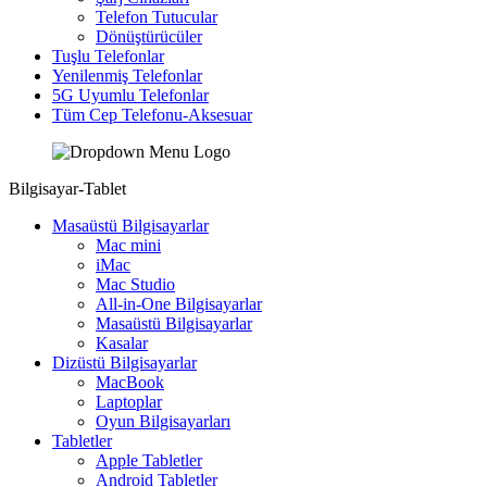
Telefon Tutucular
Dönüştürücüler
Tuşlu Telefonlar
Yenilenmiş Telefonlar
5G Uyumlu Telefonlar
Tüm Cep Telefonu-Aksesuar
Bilgisayar-Tablet
Masaüstü Bilgisayarlar
Mac mini
iMac
Mac Studio
All-in-One Bilgisayarlar
Masaüstü Bilgisayarlar
Kasalar
Dizüstü Bilgisayarlar
MacBook
Laptoplar
Oyun Bilgisayarları
Tabletler
Apple Tabletler
Android Tabletler