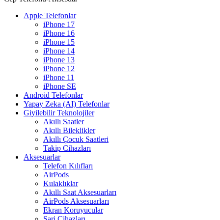
Apple Telefonlar
iPhone 17
iPhone 16
iPhone 15
iPhone 14
iPhone 13
iPhone 12
iPhone 11
iPhone SE
Android Telefonlar
Yapay Zeka (AI) Telefonlar
Giyilebilir Teknolojiler
Akıllı Saatler
Akıllı Bileklikler
Akıllı Çocuk Saatleri
Takip Cihazları
Aksesuarlar
Telefon Kılıfları
AirPods
Kulaklıklar
Akıllı Saat Aksesuarları
AirPods Aksesuarları
Ekran Koruyucular
Şarj Cihazları