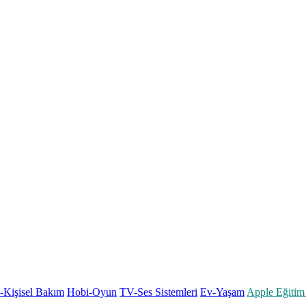
k-Kişisel Bakım
Hobi-Oyun
TV-Ses Sistemleri
Ev-Yaşam
Apple Eğitim