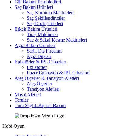
Cilt Bakım Teknolojileri
Saç Bakım Ürünleri
Saç Kurutma Makineleri
Saç Şekillendiriciler
Saç Düzleştiricileri
Erkek Bakım Ürünleri
Tıraş Makineleri
Saç & Sakal Kesme Makineleri
Ağız Bakım Ürünleri
Şarjlı Diş Fırçaları
Ağız Duşları
Epilatörler & IPL Cihazları
Epilatörler
Lazer Epilasyon & IPL Cihazları
Ateş Ölçerler & Tansiyon Aletleri
Ateş Ölçerler
Tansiyon Aletleri
Masaj Aletleri
Tartılar
Tüm Sağlık-Kişisel Bakım
Hobi-Oyun