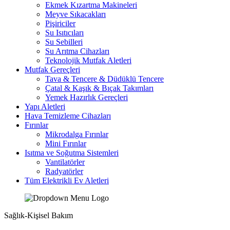
Ekmek Kızartma Makineleri
Meyve Sıkacakları
Pişiriciler
Su Isıtıcıları
Su Sebilleri
Su Arıtma Cihazları
Teknolojik Mutfak Aletleri
Mutfak Gereçleri
Tava & Tencere & Düdüklü Tencere
Çatal & Kaşık & Bıçak Takımları
Yemek Hazırlık Gereçleri
Yapı Aletleri
Hava Temizleme Cihazları
Fırınlar
Mikrodalga Fırınlar
Mini Fırınlar
Isıtma ve Soğutma Sistemleri
Vantilatörler
Radyatörler
Tüm Elektrikli Ev Aletleri
Sağlık-Kişisel Bakım