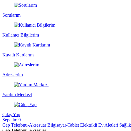
Sorularım
Kullanıcı Bilgilerim
Kayıtlı Kartlarım
Adreslerim
Yardım Merkezi
Çıkış Yap
Sepetim
0
Cep Telefonu-Aksesuar
Bilgisayar-Tablet
Elektrikli Ev Aletleri
Sağlı
Cep Telefonu-Aksesuar