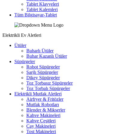
Tablet Klavyeleri
Tablet Kalemleri
Tüm Bilgisayar-Tablet
Elektrikli Ev Aletleri
Ütüler
Buharlı Ütüler
Buhar Kazanlı Ütüler
Süpürgeler
Robot Süpürgeler
Şarjlı Süpürgeler
Dikey Süpürgeler
Toz Torbasız Süpürgeler
Toz Torbalı Süpürgeler
Elektrikli Mutfak Aletleri
Airfryer & Fritözler
Mutfak Robotları
Blender & Mikserler
Kahve Makineleri
Kahve Çeşitleri
Çay Makineleri
Tost Makineleri