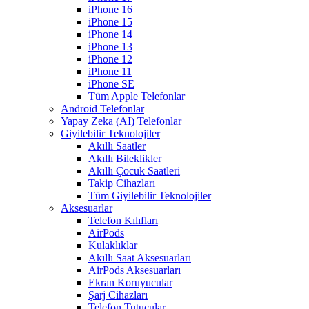
iPhone 16
iPhone 15
iPhone 14
iPhone 13
iPhone 12
iPhone 11
iPhone SE
Tüm Apple Telefonlar
Android Telefonlar
Yapay Zeka (AI) Telefonlar
Giyilebilir Teknolojiler
Akıllı Saatler
Akıllı Bileklikler
Akıllı Çocuk Saatleri
Takip Cihazları
Tüm Giyilebilir Teknolojiler
Aksesuarlar
Telefon Kılıfları
AirPods
Kulaklıklar
Akıllı Saat Aksesuarları
AirPods Aksesuarları
Ekran Koruyucular
Şarj Cihazları
Telefon Tutucular