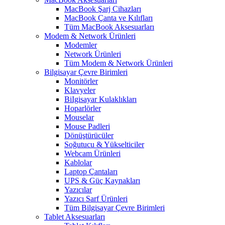
MacBook Şarj Cihazları
MacBook Çanta ve Kılıfları
Tüm MacBook Aksesuarları
Modem & Network Ürünleri
Modemler
Network Ürünleri
Tüm Modem & Network Ürünleri
Bilgisayar Çevre Birimleri
Monitörler
Klavyeler
BiIgisayar Kulaklıkları
Hoparlörler
Mouselar
Mouse Padleri
Dönüştürücüler
Soğutucu & Yükselticiler
Webcam Ürünleri
Kablolar
Laptop Çantaları
UPS & Güç Kaynakları
Yazıcılar
Yazıcı Sarf Ürünleri
Tüm Bilgisayar Çevre Birimleri
Tablet Aksesuarları