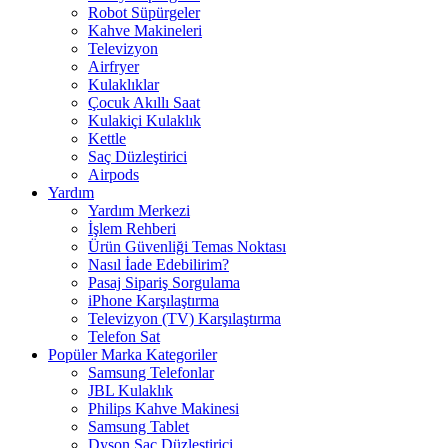
Robot Süpürgeler
Kahve Makineleri
Televizyon
Airfryer
Kulaklıklar
Çocuk Akıllı Saat
Kulakiçi Kulaklık
Kettle
Saç Düzleştirici
Airpods
Yardım
Yardım Merkezi
İşlem Rehberi
Ürün Güvenliği Temas Noktası
Nasıl İade Edebilirim?
Pasaj Sipariş Sorgulama
iPhone Karşılaştırma
Televizyon (TV) Karşılaştırma
Telefon Sat
Popüler Marka Kategoriler
Samsung Telefonlar
JBL Kulaklık
Philips Kahve Makinesi
Samsung Tablet
Dyson Saç Düzleştirici