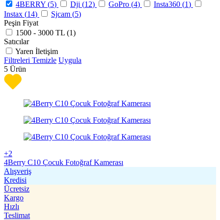
4BERRY (
5
)
Dji (
12
)
GoPro (
4
)
Insta360 (
1
)
Instax (
14
)
Sjcam (
5
)
Peşin Fiyat
1500 - 3000 TL (
1
)
Satıcılar
Yaren İletişim
Filtreleri Temizle
Uygula
5
Ürün
+2
4Berry C10 Çocuk Fotoğraf Kamerası
Alışveriş
Kredisi
Ücretsiz
Kargo
Hızlı
Teslimat