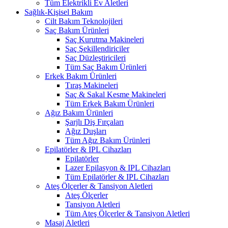
Tüm Elektrikli Ev Aletleri
Sağlık-Kişisel Bakım
Cilt Bakım Teknolojileri
Saç Bakım Ürünleri
Saç Kurutma Makineleri
Saç Şekillendiriciler
Saç Düzleştiricileri
Tüm Saç Bakım Ürünleri
Erkek Bakım Ürünleri
Tıraş Makineleri
Saç & Sakal Kesme Makineleri
Tüm Erkek Bakım Ürünleri
Ağız Bakım Ürünleri
Şarjlı Diş Fırçaları
Ağız Duşları
Tüm Ağız Bakım Ürünleri
Epilatörler & IPL Cihazları
Epilatörler
Lazer Epilasyon & IPL Cihazları
Tüm Epilatörler & IPL Cihazları
Ateş Ölçerler & Tansiyon Aletleri
Ateş Ölçerler
Tansiyon Aletleri
Tüm Ateş Ölçerler & Tansiyon Aletleri
Masaj Aletleri