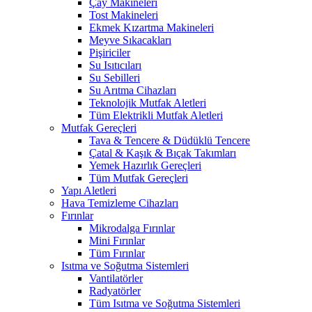
Çay Makineleri
Tost Makineleri
Ekmek Kızartma Makineleri
Meyve Sıkacakları
Pişiriciler
Su Isıtıcıları
Su Sebilleri
Su Arıtma Cihazları
Teknolojik Mutfak Aletleri
Tüm Elektrikli Mutfak Aletleri
Mutfak Gereçleri
Tava & Tencere & Düdüklü Tencere
Çatal & Kaşık & Bıçak Takımları
Yemek Hazırlık Gereçleri
Tüm Mutfak Gereçleri
Yapı Aletleri
Hava Temizleme Cihazları
Fırınlar
Mikrodalga Fırınlar
Mini Fırınlar
Tüm Fırınlar
Isıtma ve Soğutma Sistemleri
Vantilatörler
Radyatörler
Tüm Isıtma ve Soğutma Sistemleri