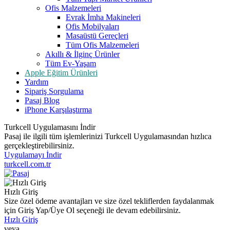
Ofis Malzemeleri
Evrak İmha Makineleri
Ofis Mobilyaları
Masaüstü Gereçleri
Tüm Ofis Malzemeleri
Akıllı & İlginç Ürünler
Tüm Ev-Yaşam
Apple Eğitim Ürünleri
Yardım
Sipariş Sorgulama
Pasaj Blog
iPhone Karşılaştırma
Turkcell Uygulamasını İndir
Pasaj ile ilgili tüm işlemlerinizi Turkcell Uygulamasından hızlıca
gerçekleştirebilirsiniz.
Uygulamayı İndir
turkcell.com.tr
Hızlı Giriş
Size özel ödeme avantajları ve size özel tekliflerden faydalanmak
için Giriş Yap/Üye Ol seçeneği ile devam edebilirsiniz.
Hızlı Giriş
veya