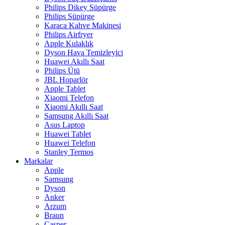
Philips Dikey Süpürge
Philips Süpürge
Karaca Kahve Makinesi
Philips Airfryer
Apple Kulaklık
Dyson Hava Temizleyici
Huawei Akıllı Saat
Philips Ütü
JBL Hoparlör
Apple Tablet
Xiaomi Telefon
Xiaomi Akıllı Saat
Samsung Akıllı Saat
Asus Laptop
Huawei Tablet
Huawei Telefon
Stanley Termos
Markalar
Apple
Samsung
Dyson
Anker
Arzum
Braun
Casper