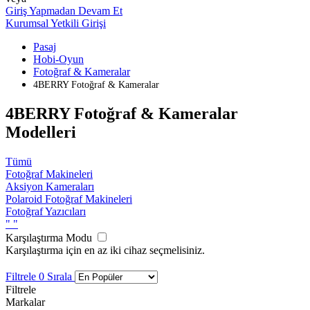
Giriş Yapmadan Devam Et
Kurumsal Yetkili Girişi
Pasaj
Hobi-Oyun
Fotoğraf & Kameralar
4BERRY Fotoğraf & Kameralar
4BERRY Fotoğraf & Kameralar
Modelleri
Tümü
Fotoğraf Makineleri
Aksiyon Kameraları
Polaroid Fotoğraf Makineleri
Fotoğraf Yazıcıları
"
"
Karşılaştırma Modu
Karşılaştırma için en az iki cihaz seçmelisiniz.
Filtrele
0
Sırala
Filtrele
Markalar