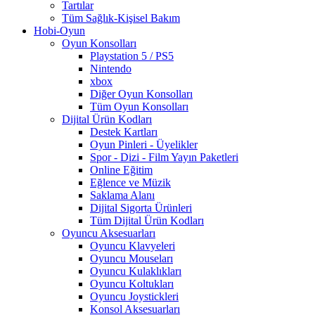
Tartılar
Tüm Sağlık-Kişisel Bakım
Hobi-Oyun
Oyun Konsolları
Playstation 5 / PS5
Nintendo
xbox
Diğer Oyun Konsolları
Tüm Oyun Konsolları
Dijital Ürün Kodları
Destek Kartları
Oyun Pinleri - Üyelikler
Spor - Dizi - Film Yayın Paketleri
Online Eğitim
Eğlence ve Müzik
Saklama Alanı
Dijital Sigorta Ürünleri
Tüm Dijital Ürün Kodları
Oyuncu Aksesuarları
Oyuncu Klavyeleri
Oyuncu Mouseları
Oyuncu Kulaklıkları
Oyuncu Koltukları
Oyuncu Joystickleri
Konsol Aksesuarları