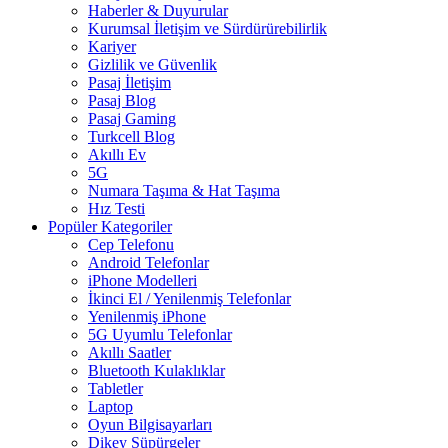
Haberler & Duyurular
Kurumsal İletişim ve Sürdürürebilirlik
Kariyer
Gizlilik ve Güvenlik
Pasaj İletişim
Pasaj Blog
Pasaj Gaming
Turkcell Blog
Akıllı Ev
5G
Numara Taşıma & Hat Taşıma
Hız Testi
Popüler Kategoriler
Cep Telefonu
Android Telefonlar
iPhone Modelleri
İkinci El / Yenilenmiş Telefonlar
Yenilenmiş iPhone
5G Uyumlu Telefonlar
Akıllı Saatler
Bluetooth Kulaklıklar
Tabletler
Laptop
Oyun Bilgisayarları
Dikey Süpürgeler