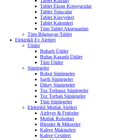
Tablet Kılıfları
Tablet Ekran Koruyucular
Tablet Tutucular
Tablet Klavyeleri
Tablet Kalemleri
Tüm Tablet Aksesuarları
Tüm Bilgisayar-Tablet
Elektrikli Ev Aletleri
Ütüler
Buharlı Ütüler
Buhar Kazanlı Ütüler
Tüm Ütüler
Süpürgeler
Robot Süpürgeler
Şarjlı Süpürgeler
Dikey Süpürgeler
Toz Torbasız Süpürgeler
Toz Torbalı Süpürgeler
Tüm Süpürgeler
Elektrikli Mutfak Aletleri
Airfryer & Fritözler
Mutfak Robotları
Blender & Mikserler
Kahve Makineleri
Kahve Çeşitleri