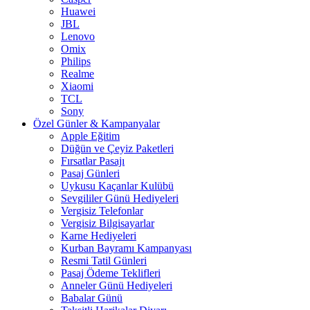
Huawei
JBL
Lenovo
Omix
Philips
Realme
Xiaomi
TCL
Sony
Özel Günler & Kampanyalar
Apple Eğitim
Düğün ve Çeyiz Paketleri
Fırsatlar Pasajı
Pasaj Günleri
Uykusu Kaçanlar Kulübü
Sevgililer Günü Hediyeleri
Vergisiz Telefonlar
Vergisiz Bilgisayarlar
Karne Hediyeleri
Kurban Bayramı Kampanyası
Resmi Tatil Günleri
Pasaj Ödeme Teklifleri
Anneler Günü Hediyeleri
Babalar Günü