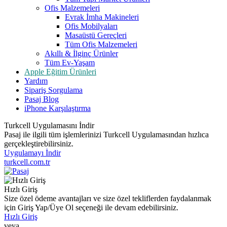
Ofis Malzemeleri
Evrak İmha Makineleri
Ofis Mobilyaları
Masaüstü Gereçleri
Tüm Ofis Malzemeleri
Akıllı & İlginç Ürünler
Tüm Ev-Yaşam
Apple Eğitim Ürünleri
Yardım
Sipariş Sorgulama
Pasaj Blog
iPhone Karşılaştırma
Turkcell Uygulamasını İndir
Pasaj ile ilgili tüm işlemlerinizi Turkcell Uygulamasından hızlıca
gerçekleştirebilirsiniz.
Uygulamayı İndir
turkcell.com.tr
Hızlı Giriş
Size özel ödeme avantajları ve size özel tekliflerden faydalanmak
için Giriş Yap/Üye Ol seçeneği ile devam edebilirsiniz.
Hızlı Giriş
veya