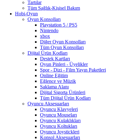
Tartılar
Tüm Sağlık-Kişisel Bakım
Hobi-Oyun
Oyun Konsolları
Playstation 5 / PS5
Nintendo
xbox
Diğer Oyun Konsolları
Tüm Oyun Konsolları
Dijital Ürün Kodları
Destek Kartları
Oyun Pinleri - Üyelikler
Spor - Dizi - Film Yayın Paketleri
Online Eğitim
Eğlence ve Müzik
Saklama Alanı
Dijital Sigorta Ürünleri
Tüm Dijital Ürün Kodları
Oyuncu Aksesuarları
Oyuncu Klavyeleri
Oyuncu Mouseları
Oyuncu Kulaklıkları
Oyuncu Koltukları
Oyuncu Joystickleri
Konsol Aksesuarları