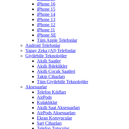
iPhone 16
iPhone 15
iPhone 14
iPhone 13
iPhone 12
iPhone 11
iPhone SE
Tüm Apple Telefonlar
Android Telefonlar
Yapay Zeka (AI) Telefonlar
Giyilebilir Teknolojiler
Akıllı Saatler
Akıllı Bileklikler
Akıllı Çocuk Saatleri
Takip Cihazları
Tüm Giyilebilir Teknolojiler
Aksesuarlar
Telefon Kılıfları
AirPods
Kulaklıklar
Akıllı Saat Aksesuarları
AirPods Aksesuarları
Ekran Koruyucular
Şarj Cihazları
Telefon Tutucular