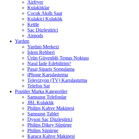
Airfryer
Kulaklıklar
Çocuk Akıllı Saat
Kulakiçi Kulaklık
Kettle
Saç Düzleştirici
Airpods
Yardım
Yardım Merkezi
İşlem Rehberi
Ürün Güvenliği Temas Noktası
Nasıl İade Edebilirim?
Pasaj Sipariş Sorgulama
iPhone Karşılaştırma
Televizyon (TV) Karşılaştırma
Telefon Sat
Popüler Marka Kategoriler
Samsung Telefonlar
JBL Kulaklık
Philips Kahve Makinesi
Samsung Tablet
Dyson Saç Düzleştirici
Philips Dikey Süpürge
Philips Süpürge
Karaca Kahve Makinesi