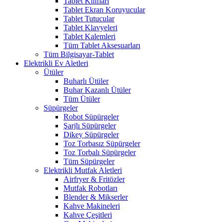
Tablet Kılıfları
Tablet Ekran Koruyucular
Tablet Tutucular
Tablet Klavyeleri
Tablet Kalemleri
Tüm Tablet Aksesuarları
Tüm Bilgisayar-Tablet
Elektrikli Ev Aletleri
Ütüler
Buharlı Ütüler
Buhar Kazanlı Ütüler
Tüm Ütüler
Süpürgeler
Robot Süpürgeler
Şarjlı Süpürgeler
Dikey Süpürgeler
Toz Torbasız Süpürgeler
Toz Torbalı Süpürgeler
Tüm Süpürgeler
Elektrikli Mutfak Aletleri
Airfryer & Fritözler
Mutfak Robotları
Blender & Mikserler
Kahve Makineleri
Kahve Çeşitleri