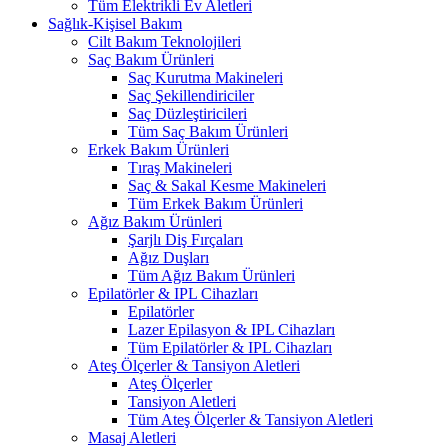
Tüm Elektrikli Ev Aletleri
Sağlık-Kişisel Bakım
Cilt Bakım Teknolojileri
Saç Bakım Ürünleri
Saç Kurutma Makineleri
Saç Şekillendiriciler
Saç Düzleştiricileri
Tüm Saç Bakım Ürünleri
Erkek Bakım Ürünleri
Tıraş Makineleri
Saç & Sakal Kesme Makineleri
Tüm Erkek Bakım Ürünleri
Ağız Bakım Ürünleri
Şarjlı Diş Fırçaları
Ağız Duşları
Tüm Ağız Bakım Ürünleri
Epilatörler & IPL Cihazları
Epilatörler
Lazer Epilasyon & IPL Cihazları
Tüm Epilatörler & IPL Cihazları
Ateş Ölçerler & Tansiyon Aletleri
Ateş Ölçerler
Tansiyon Aletleri
Tüm Ateş Ölçerler & Tansiyon Aletleri
Masaj Aletleri