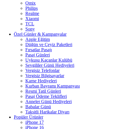
Omix
Philips
Realme
Xiaomi
TCL
Sony
Özel Günler & Kampanyalar
Apple Eğitim
Düğün ve Çeyiz Paketleri
Fırsatlar Pasajı
Pasaj Günleri
Uykusu Kaçanlar Kulübü
Sevgililer Günü Hediyeleri
Vergisiz Telefonlar
Vergisiz Bilgisayarlar
Karne Hediyeleri
Kurban Bayramı Kampanyası
Resmi Tatil Günleri
Pasaj Ödeme Teklifleri
Anneler Günü Hediyeleri
Babalar Günü
Taksitli Harikalar Diyarı
Popüler Ürünler
iPhone 17
iPhone 16