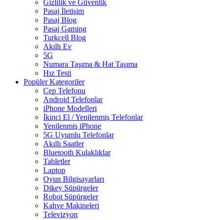
Gizlilik ve Güvenlik
Pasaj İletişim
Pasaj Blog
Pasaj Gaming
Turkcell Blog
Akıllı Ev
5G
Numara Taşıma & Hat Taşıma
Hız Testi
Popüler Kategoriler
Cep Telefonu
Android Telefonlar
iPhone Modelleri
İkinci El / Yenilenmiş Telefonlar
Yenilenmiş iPhone
5G Uyumlu Telefonlar
Akıllı Saatler
Bluetooth Kulaklıklar
Tabletler
Laptop
Oyun Bilgisayarları
Dikey Süpürgeler
Robot Süpürgeler
Kahve Makineleri
Televizyon