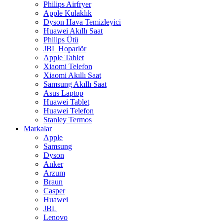
Philips Airfryer
Apple Kulaklık
Dyson Hava Temizleyici
Huawei Akıllı Saat
Philips Ütü
JBL Hoparlör
Apple Tablet
Xiaomi Telefon
Xiaomi Akıllı Saat
Samsung Akıllı Saat
Asus Laptop
Huawei Tablet
Huawei Telefon
Stanley Termos
Markalar
Apple
Samsung
Dyson
Anker
Arzum
Braun
Casper
Huawei
JBL
Lenovo