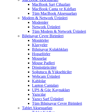
MacBook Şarj Cihazları
MacBook Çanta ve Kılıfları
Tüm MacBook Aksesuarları
Modem & Network Ürünleri
Modemler
Network Ürünleri
Tüm Modem & Network Ürünleri
Bilgisayar Çevre Birimleri
Monitörler
Klavyeler
BiIgisayar Kulaklıkları
Hoparlörler
Mouselar
Mouse Padleri
Dönüştürücüler
Soğutucu & Yükselticiler
Webcam Ürünleri
Kablolar
Laptop Çantaları
UPS & Güç Kaynakları
Yazıcılar
Yazıcı Sarf Ürünleri
Tüm Bilgisayar Çevre Birimleri
Tablet Aksesuarları