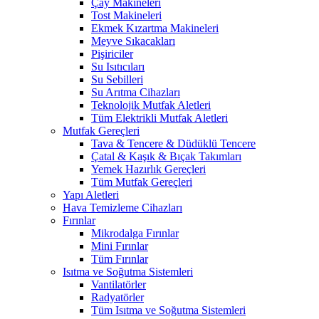
Çay Makineleri
Tost Makineleri
Ekmek Kızartma Makineleri
Meyve Sıkacakları
Pişiriciler
Su Isıtıcıları
Su Sebilleri
Su Arıtma Cihazları
Teknolojik Mutfak Aletleri
Tüm Elektrikli Mutfak Aletleri
Mutfak Gereçleri
Tava & Tencere & Düdüklü Tencere
Çatal & Kaşık & Bıçak Takımları
Yemek Hazırlık Gereçleri
Tüm Mutfak Gereçleri
Yapı Aletleri
Hava Temizleme Cihazları
Fırınlar
Mikrodalga Fırınlar
Mini Fırınlar
Tüm Fırınlar
Isıtma ve Soğutma Sistemleri
Vantilatörler
Radyatörler
Tüm Isıtma ve Soğutma Sistemleri