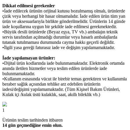
Dikkat edilmesi gerekenler
•İade edilecek ürünün orijinal kutusu bozulmamış olmalı, ürünlerde
çizik veya herhangi bir hasar olmamalıdır. İade edilen ürün tüm yan
ürün ve aksesuarlarıyla birlikte gönderilmelidir. Ürünlerin 14 günde
iade koşullarına uygun bir şekilde iade edilmesi gerekmektedir.
•Büyük desili ürünlerde (Beyaz eşya, TV vb.) ambalajın teknik
servis tarafından açılmadığı durumlar veya hasarlı ambalajlarda
tutanak tutulmaması durumunda cayma hakkı geçerli değildir.
•İlgili yasa gereği faturasız iade ve değişim yapılamamaktadır.
İade yapılamayan ürünler:
•Dijital ürün kodlarında iade bulunmamaktadır. Elektronik ortamda
anında iletilen hizmetler veya teslim edilen ürünlerde iade
bulunmamaktadır.
•Kullanım esnasında vücut ile birebir temas gerektiren ve kullanımla
beraber sağlık açısından tehlike arz edebilen ürünlerin
iadesi/değişimi yapılamamaktadır. (Tüm Kişisel Bakım Ürünleri,
Kulak içi /kulak üstü kulaklık, saat, akıllı bileklik vb.)
1
Ürünün teslim tarihinden itibaren
14 gün geçmediğine emin olun.