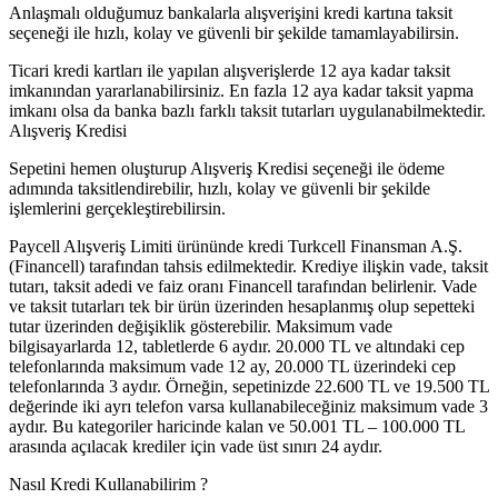
Anlaşmalı olduğumuz bankalarla alışverişini kredi kartına taksit
seçeneği ile hızlı, kolay ve güvenli bir şekilde tamamlayabilirsin.
Ticari kredi kartları ile yapılan alışverişlerde 12 aya kadar taksit
imkanından yararlanabilirsiniz. En fazla 12 aya kadar taksit yapma
imkanı olsa da banka bazlı farklı taksit tutarları uygulanabilmektedir.
Alışveriş Kredisi
Sepetini hemen oluşturup Alışveriş Kredisi seçeneği ile ödeme
adımında taksitlendirebilir, hızlı, kolay ve güvenli bir şekilde
işlemlerini gerçekleştirebilirsin.
Paycell Alışveriş Limiti ürününde kredi Turkcell Finansman A.Ş.
(Financell) tarafından tahsis edilmektedir. Krediye ilişkin vade, taksit
tutarı, taksit adedi ve faiz oranı Financell tarafından belirlenir. Vade
ve taksit tutarları tek bir ürün üzerinden hesaplanmış olup sepetteki
tutar üzerinden değişiklik gösterebilir. Maksimum vade
bilgisayarlarda 12, tabletlerde 6 aydır. 20.000 TL ve altındaki cep
telefonlarında maksimum vade 12 ay, 20.000 TL üzerindeki cep
telefonlarında 3 aydır. Örneğin, sepetinizde 22.600 TL ve 19.500 TL
değerinde iki ayrı telefon varsa kullanabileceğiniz maksimum vade 3
aydır. Bu kategoriler haricinde kalan ve 50.001 TL – 100.000 TL
arasında açılacak krediler için vade üst sınırı 24 aydır.
Nasıl Kredi Kullanabilirim ?