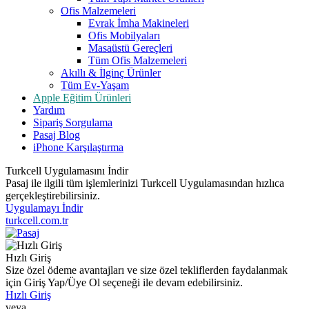
Ofis Malzemeleri
Evrak İmha Makineleri
Ofis Mobilyaları
Masaüstü Gereçleri
Tüm Ofis Malzemeleri
Akıllı & İlginç Ürünler
Tüm Ev-Yaşam
Apple Eğitim Ürünleri
Yardım
Sipariş Sorgulama
Pasaj Blog
iPhone Karşılaştırma
Turkcell Uygulamasını İndir
Pasaj ile ilgili tüm işlemlerinizi Turkcell Uygulamasından hızlıca
gerçekleştirebilirsiniz.
Uygulamayı İndir
turkcell.com.tr
Hızlı Giriş
Size özel ödeme avantajları ve size özel tekliflerden faydalanmak
için Giriş Yap/Üye Ol seçeneği ile devam edebilirsiniz.
Hızlı Giriş
veya