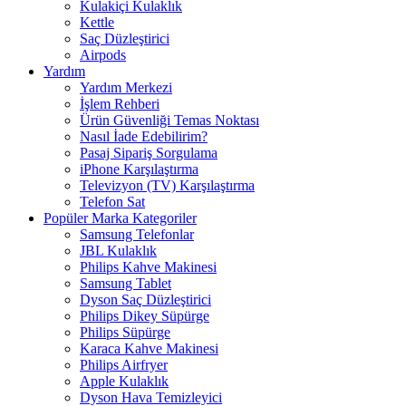
Kulakiçi Kulaklık
Kettle
Saç Düzleştirici
Airpods
Yardım
Yardım Merkezi
İşlem Rehberi
Ürün Güvenliği Temas Noktası
Nasıl İade Edebilirim?
Pasaj Sipariş Sorgulama
iPhone Karşılaştırma
Televizyon (TV) Karşılaştırma
Telefon Sat
Popüler Marka Kategoriler
Samsung Telefonlar
JBL Kulaklık
Philips Kahve Makinesi
Samsung Tablet
Dyson Saç Düzleştirici
Philips Dikey Süpürge
Philips Süpürge
Karaca Kahve Makinesi
Philips Airfryer
Apple Kulaklık
Dyson Hava Temizleyici