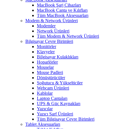
MacBook Şarj Cihazları
MacBook Çanta ve Kılıfları
Tüm MacBook Aksesuarları
Modem & Network Ürünleri
Modemler
Network Ürünleri
Tüm Modem & Network Ürünleri
Bilgisayar Çevre Birimleri
Monitörler
Klavyeler
BiIgisayar Kulaklıkları
Hoparlörler
Mouselar
Mouse Padleri
Dönüştürücüler
Soğutucu & Yükselticiler
Webcam Ürünleri
Kablolar
Laptop Çantaları
UPS & Güç Kaynakları
Yazıcılar
Yazıcı Sarf Ürünleri
Tüm Bilgisayar Çevre Birimleri
Tablet Aksesuarları