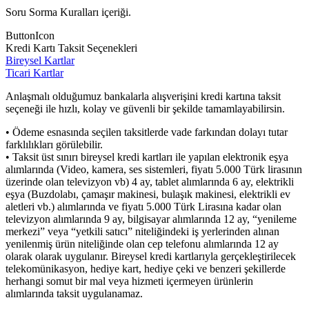
Soru Sorma Kuralları içeriği.
ButtonIcon
Kredi Kartı Taksit Seçenekleri
Bireysel Kartlar
Ticari Kartlar
Anlaşmalı olduğumuz bankalarla alışverişini kredi kartına taksit
seçeneği ile hızlı, kolay ve güvenli bir şekilde tamamlayabilirsin.
• Ödeme esnasında seçilen taksitlerde vade farkından dolayı tutar
farklılıkları görülebilir.
• Taksit üst sınırı bireysel kredi kartları ile yapılan elektronik eşya
alımlarında (Video, kamera, ses sistemleri, fiyatı 5.000 Türk lirasının
üzerinde olan televizyon vb) 4 ay, tablet alımlarında 6 ay, elektrikli
eşya (Buzdolabı, çamaşır makinesi, bulaşık makinesi, elektrikli ev
aletleri vb.) alımlarında ve fiyatı 5.000 Türk Lirasına kadar olan
televizyon alımlarında 9 ay, bilgisayar alımlarında 12 ay, “yenileme
merkezi” veya “yetkili satıcı” niteliğindeki iş yerlerinden alınan
yenilenmiş ürün niteliğinde olan cep telefonu alımlarında 12 ay
olarak olarak uygulanır. Bireysel kredi kartlarıyla gerçekleştirilecek
telekomünikasyon, hediye kart, hediye çeki ve benzeri şekillerde
herhangi somut bir mal veya hizmeti içermeyen ürünlerin
alımlarında taksit uygulanamaz.