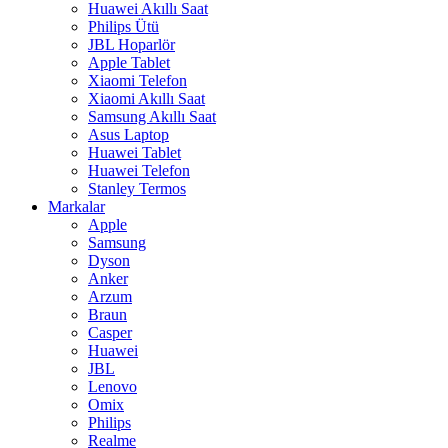
Huawei Akıllı Saat
Philips Ütü
JBL Hoparlör
Apple Tablet
Xiaomi Telefon
Xiaomi Akıllı Saat
Samsung Akıllı Saat
Asus Laptop
Huawei Tablet
Huawei Telefon
Stanley Termos
Markalar
Apple
Samsung
Dyson
Anker
Arzum
Braun
Casper
Huawei
JBL
Lenovo
Omix
Philips
Realme