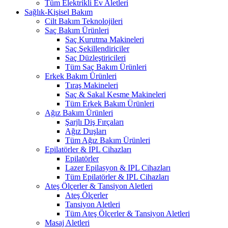
Tüm Elektrikli Ev Aletleri
Sağlık-Kişisel Bakım
Cilt Bakım Teknolojileri
Saç Bakım Ürünleri
Saç Kurutma Makineleri
Saç Şekillendiriciler
Saç Düzleştiricileri
Tüm Saç Bakım Ürünleri
Erkek Bakım Ürünleri
Tıraş Makineleri
Saç & Sakal Kesme Makineleri
Tüm Erkek Bakım Ürünleri
Ağız Bakım Ürünleri
Şarjlı Diş Fırçaları
Ağız Duşları
Tüm Ağız Bakım Ürünleri
Epilatörler & IPL Cihazları
Epilatörler
Lazer Epilasyon & IPL Cihazları
Tüm Epilatörler & IPL Cihazları
Ateş Ölçerler & Tansiyon Aletleri
Ateş Ölçerler
Tansiyon Aletleri
Tüm Ateş Ölçerler & Tansiyon Aletleri
Masaj Aletleri