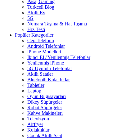
Pasaj Gaming
Turkcell Blog
Akıllı Ev
5G
Numara Taşıma & Hat Taşıma
Hız Testi
Popüler Kategoriler
Cep Telefonu
Android Telefonlar
iPhone Modelleri
İkinci El / Yenilenmiş Telefonlar
Yenilenmiş iPhone
5G Uyumlu Telefonlar
Akıllı Saatler
Bluetooth Kulaklıklar
Tabletler
Laptop
Oyun Bilgisayarları
Dikey Süpürgeler
Robot Süpürgeler
Kahve Makineleri
Televizyon
Airfryer
Kulaklıklar
Çocuk Akıllı Saat