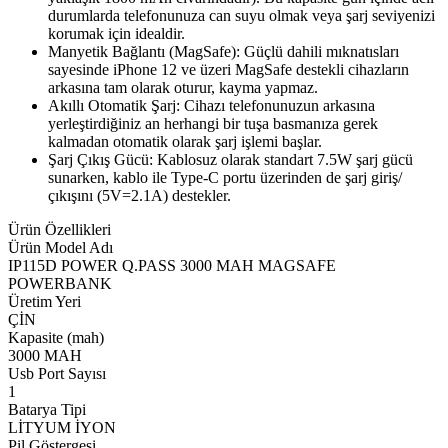
durumlarda telefonunuza can suyu olmak veya şarj seviyenizi
korumak için idealdir.
Manyetik Bağlantı (MagSafe): Güçlü dahili mıknatısları
sayesinde iPhone 12 ve üzeri MagSafe destekli cihazların
arkasına tam olarak oturur, kayma yapmaz.
Akıllı Otomatik Şarj: Cihazı telefonunuzun arkasına
yerleştirdiğiniz an herhangi bir tuşa basmanıza gerek
kalmadan otomatik olarak şarj işlemi başlar.
Şarj Çıkış Gücü: Kablosuz olarak standart 7.5W şarj gücü
sunarken, kablo ile Type-C portu üzerinden de şarj giriş/
çıkışını (5V=2.1A) destekler.
Ürün Özellikleri
Ürün Model Adı
IP115D POWER Q.PASS 3000 MAH MAGSAFE
POWERBANK
Üretim Yeri
ÇİN
Kapasite (mah)
3000 MAH
Usb Port Sayısı
1
Batarya Tipi
LİTYUM İYON
Pil Göstergesi