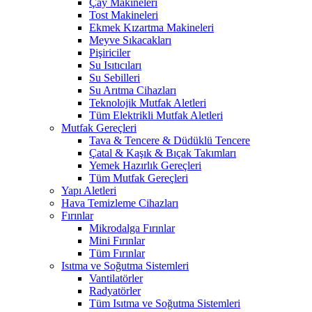
Çay Makineleri
Tost Makineleri
Ekmek Kızartma Makineleri
Meyve Sıkacakları
Pişiriciler
Su Isıtıcıları
Su Sebilleri
Su Arıtma Cihazları
Teknolojik Mutfak Aletleri
Tüm Elektrikli Mutfak Aletleri
Mutfak Gereçleri
Tava & Tencere & Düdüklü Tencere
Çatal & Kaşık & Bıçak Takımları
Yemek Hazırlık Gereçleri
Tüm Mutfak Gereçleri
Yapı Aletleri
Hava Temizleme Cihazları
Fırınlar
Mikrodalga Fırınlar
Mini Fırınlar
Tüm Fırınlar
Isıtma ve Soğutma Sistemleri
Vantilatörler
Radyatörler
Tüm Isıtma ve Soğutma Sistemleri