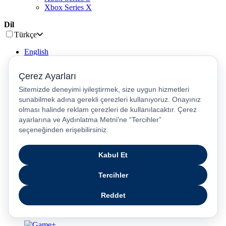
Xbox Series X
Dil
Türkçe
English
عربى
русский