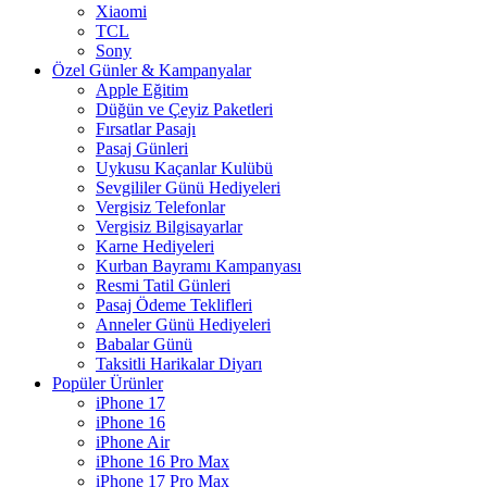
Xiaomi
TCL
Sony
Özel Günler & Kampanyalar
Apple Eğitim
Düğün ve Çeyiz Paketleri
Fırsatlar Pasajı
Pasaj Günleri
Uykusu Kaçanlar Kulübü
Sevgililer Günü Hediyeleri
Vergisiz Telefonlar
Vergisiz Bilgisayarlar
Karne Hediyeleri
Kurban Bayramı Kampanyası
Resmi Tatil Günleri
Pasaj Ödeme Teklifleri
Anneler Günü Hediyeleri
Babalar Günü
Taksitli Harikalar Diyarı
Popüler Ürünler
iPhone 17
iPhone 16
iPhone Air
iPhone 16 Pro Max
iPhone 17 Pro Max