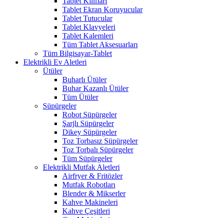
Tablet Kılıfları
Tablet Ekran Koruyucular
Tablet Tutucular
Tablet Klavyeleri
Tablet Kalemleri
Tüm Tablet Aksesuarları
Tüm Bilgisayar-Tablet
Elektrikli Ev Aletleri
Ütüler
Buharlı Ütüler
Buhar Kazanlı Ütüler
Tüm Ütüler
Süpürgeler
Robot Süpürgeler
Şarjlı Süpürgeler
Dikey Süpürgeler
Toz Torbasız Süpürgeler
Toz Torbalı Süpürgeler
Tüm Süpürgeler
Elektrikli Mutfak Aletleri
Airfryer & Fritözler
Mutfak Robotları
Blender & Mikserler
Kahve Makineleri
Kahve Çeşitleri