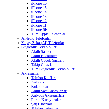
iPhone 16
iPhone 15
iPhone 14
iPhone 13
iPhone 12
iPhone 11
iPhone SE
Tüm Apple Telefonlar
Android Telefonlar
Yapay Zeka (AI) Telefonlar
Giyilebilir Teknolojiler
Akıllı Saatler
Akıllı Bileklikler
Akıllı Çocuk Saatleri
Takip Cihazları
Tüm Giyilebilir Teknolojiler
Aksesuarlar
Telefon Kılıfları
AirPods
Kulaklıklar
Akıllı Saat Aksesuarları
AirPods Aksesuarları
Ekran Koruyucular
Şarj Cihazları
Telefon Tutucular