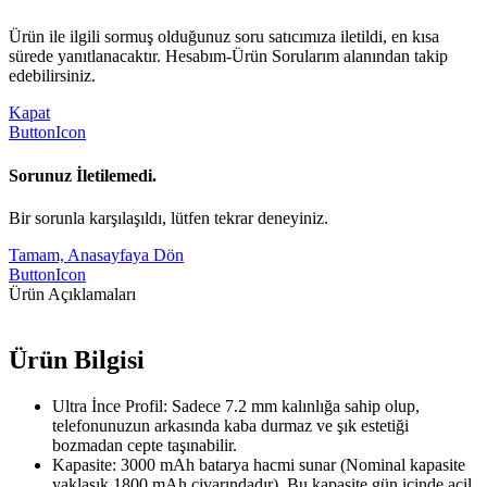
Ürün ile ilgili sormuş olduğunuz soru satıcımıza iletildi, en kısa
sürede yanıtlanacaktır. Hesabım-Ürün Sorularım alanından takip
edebilirsiniz.
Kapat
ButtonIcon
Sorunuz İletilemedi.
Bir sorunla karşılaşıldı, lütfen tekrar deneyiniz.
Tamam, Anasayfaya Dön
ButtonIcon
Ürün Açıklamaları
Ürün Bilgisi
Ultra İnce Profil: Sadece 7.2 mm kalınlığa sahip olup,
telefonunuzun arkasında kaba durmaz ve şık estetiği
bozmadan cepte taşınabilir.
Kapasite: 3000 mAh batarya hacmi sunar (Nominal kapasite
yaklaşık 1800 mAh civarındadır). Bu kapasite gün içinde acil