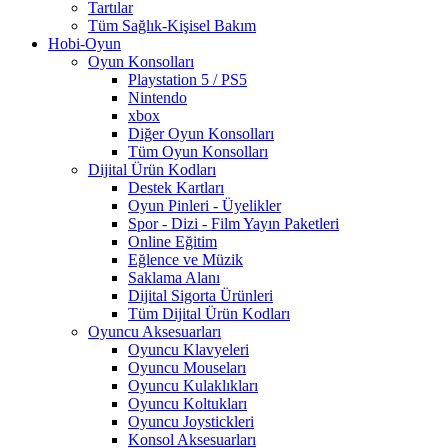
Tartılar
Tüm Sağlık-Kişisel Bakım
Hobi-Oyun
Oyun Konsolları
Playstation 5 / PS5
Nintendo
xbox
Diğer Oyun Konsolları
Tüm Oyun Konsolları
Dijital Ürün Kodları
Destek Kartları
Oyun Pinleri - Üyelikler
Spor - Dizi - Film Yayın Paketleri
Online Eğitim
Eğlence ve Müzik
Saklama Alanı
Dijital Sigorta Ürünleri
Tüm Dijital Ürün Kodları
Oyuncu Aksesuarları
Oyuncu Klavyeleri
Oyuncu Mouseları
Oyuncu Kulaklıkları
Oyuncu Koltukları
Oyuncu Joystickleri
Konsol Aksesuarları