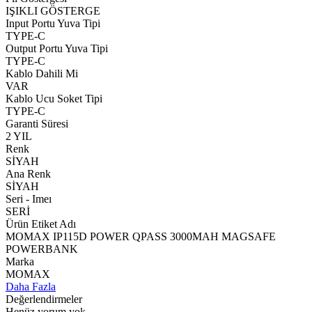
IŞIKLI GÖSTERGE
Input Portu Yuva Tipi
TYPE-C
Output Portu Yuva Tipi
TYPE-C
Kablo Dahili Mi
VAR
Kablo Ucu Soket Tipi
TYPE-C
Garanti Süresi
2 YIL
Renk
SİYAH
Ana Renk
SİYAH
Seri - Imeı
SERİ
Ürün Etiket Adı
MOMAX IP115D POWER QPASS 3000MAH MAGSAFE
POWERBANK
Marka
MOMAX
Daha Fazla
Değerlendirmeler
Henüz yorum yok