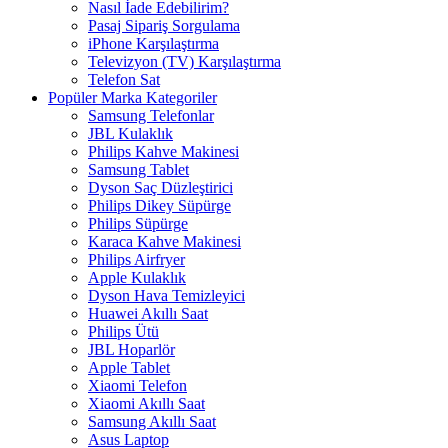
Nasıl İade Edebilirim?
Pasaj Sipariş Sorgulama
iPhone Karşılaştırma
Televizyon (TV) Karşılaştırma
Telefon Sat
Popüler Marka Kategoriler
Samsung Telefonlar
JBL Kulaklık
Philips Kahve Makinesi
Samsung Tablet
Dyson Saç Düzleştirici
Philips Dikey Süpürge
Philips Süpürge
Karaca Kahve Makinesi
Philips Airfryer
Apple Kulaklık
Dyson Hava Temizleyici
Huawei Akıllı Saat
Philips Ütü
JBL Hoparlör
Apple Tablet
Xiaomi Telefon
Xiaomi Akıllı Saat
Samsung Akıllı Saat
Asus Laptop