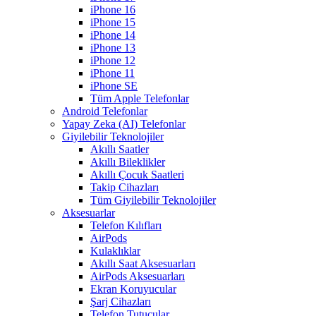
iPhone 16
iPhone 15
iPhone 14
iPhone 13
iPhone 12
iPhone 11
iPhone SE
Tüm Apple Telefonlar
Android Telefonlar
Yapay Zeka (AI) Telefonlar
Giyilebilir Teknolojiler
Akıllı Saatler
Akıllı Bileklikler
Akıllı Çocuk Saatleri
Takip Cihazları
Tüm Giyilebilir Teknolojiler
Aksesuarlar
Telefon Kılıfları
AirPods
Kulaklıklar
Akıllı Saat Aksesuarları
AirPods Aksesuarları
Ekran Koruyucular
Şarj Cihazları
Telefon Tutucular