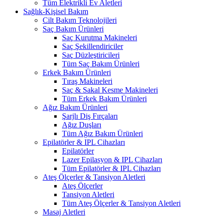
Tüm Elektrikli Ev Aletleri
Sağlık-Kişisel Bakım
Cilt Bakım Teknolojileri
Saç Bakım Ürünleri
Saç Kurutma Makineleri
Saç Şekillendiriciler
Saç Düzleştiricileri
Tüm Saç Bakım Ürünleri
Erkek Bakım Ürünleri
Tıraş Makineleri
Saç & Sakal Kesme Makineleri
Tüm Erkek Bakım Ürünleri
Ağız Bakım Ürünleri
Şarjlı Diş Fırçaları
Ağız Duşları
Tüm Ağız Bakım Ürünleri
Epilatörler & IPL Cihazları
Epilatörler
Lazer Epilasyon & IPL Cihazları
Tüm Epilatörler & IPL Cihazları
Ateş Ölçerler & Tansiyon Aletleri
Ateş Ölçerler
Tansiyon Aletleri
Tüm Ateş Ölçerler & Tansiyon Aletleri
Masaj Aletleri