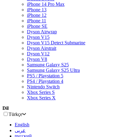
iPhone 14 Pro Max
iPhone 13
iPhone 12
iPhone 11
iPhone SE
Dyson Airwrap
Dyson V15
Dyson V15 Detect Submarine
Dyson Airstrait
Dyson V12
Dyson V8
Samsung Galaxy S25
Samsung Galaxy S25 Ultra
PS5 / Playstation 5
PS4 / Playstation 4
Nintendo Switch
Xbox Series S
Xbox Series X
Dil
Türkçe
English
عربى
русский