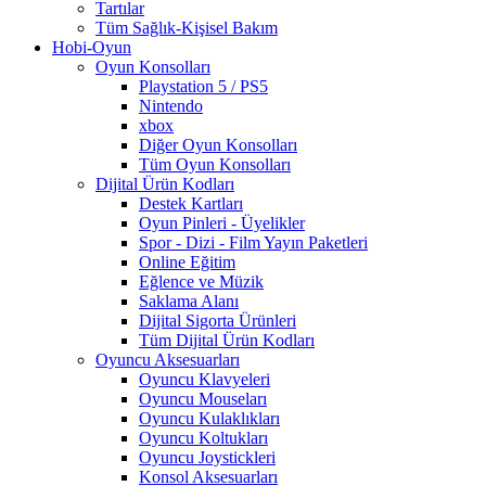
Tartılar
Tüm Sağlık-Kişisel Bakım
Hobi-Oyun
Oyun Konsolları
Playstation 5 / PS5
Nintendo
xbox
Diğer Oyun Konsolları
Tüm Oyun Konsolları
Dijital Ürün Kodları
Destek Kartları
Oyun Pinleri - Üyelikler
Spor - Dizi - Film Yayın Paketleri
Online Eğitim
Eğlence ve Müzik
Saklama Alanı
Dijital Sigorta Ürünleri
Tüm Dijital Ürün Kodları
Oyuncu Aksesuarları
Oyuncu Klavyeleri
Oyuncu Mouseları
Oyuncu Kulaklıkları
Oyuncu Koltukları
Oyuncu Joystickleri
Konsol Aksesuarları