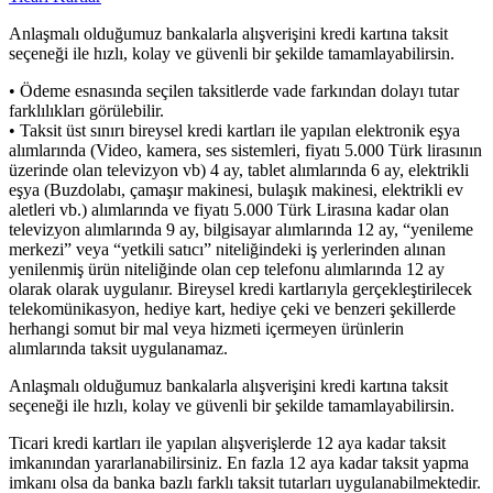
Anlaşmalı olduğumuz bankalarla alışverişini kredi kartına taksit
seçeneği ile hızlı, kolay ve güvenli bir şekilde tamamlayabilirsin.
• Ödeme esnasında seçilen taksitlerde vade farkından dolayı tutar
farklılıkları görülebilir.
• Taksit üst sınırı bireysel kredi kartları ile yapılan elektronik eşya
alımlarında (Video, kamera, ses sistemleri, fiyatı 5.000 Türk lirasının
üzerinde olan televizyon vb) 4 ay, tablet alımlarında 6 ay, elektrikli
eşya (Buzdolabı, çamaşır makinesi, bulaşık makinesi, elektrikli ev
aletleri vb.) alımlarında ve fiyatı 5.000 Türk Lirasına kadar olan
televizyon alımlarında 9 ay, bilgisayar alımlarında 12 ay, “yenileme
merkezi” veya “yetkili satıcı” niteliğindeki iş yerlerinden alınan
yenilenmiş ürün niteliğinde olan cep telefonu alımlarında 12 ay
olarak olarak uygulanır. Bireysel kredi kartlarıyla gerçekleştirilecek
telekomünikasyon, hediye kart, hediye çeki ve benzeri şekillerde
herhangi somut bir mal veya hizmeti içermeyen ürünlerin
alımlarında taksit uygulanamaz.
Anlaşmalı olduğumuz bankalarla alışverişini kredi kartına taksit
seçeneği ile hızlı, kolay ve güvenli bir şekilde tamamlayabilirsin.
Ticari kredi kartları ile yapılan alışverişlerde 12 aya kadar taksit
imkanından yararlanabilirsiniz. En fazla 12 aya kadar taksit yapma
imkanı olsa da banka bazlı farklı taksit tutarları uygulanabilmektedir.