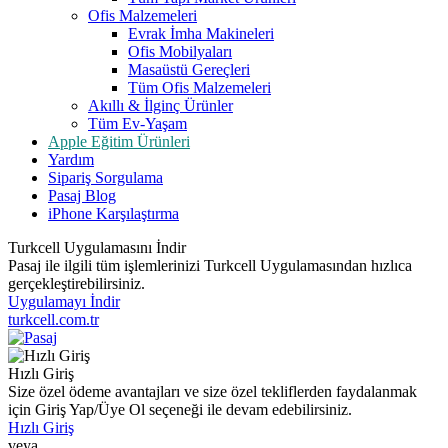
Ofis Malzemeleri
Evrak İmha Makineleri
Ofis Mobilyaları
Masaüstü Gereçleri
Tüm Ofis Malzemeleri
Akıllı & İlginç Ürünler
Tüm Ev-Yaşam
Apple Eğitim Ürünleri
Yardım
Sipariş Sorgulama
Pasaj Blog
iPhone Karşılaştırma
Turkcell Uygulamasını İndir
Pasaj ile ilgili tüm işlemlerinizi Turkcell Uygulamasından hızlıca
gerçekleştirebilirsiniz.
Uygulamayı İndir
turkcell.com.tr
Hızlı Giriş
Size özel ödeme avantajları ve size özel tekliflerden faydalanmak
için Giriş Yap/Üye Ol seçeneği ile devam edebilirsiniz.
Hızlı Giriş
veya