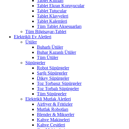
Tablet Kılıfları
Tablet Ekran Koruyucular
Tablet Tutucular
Tablet Klavyeleri
Tablet Kalemleri
Tüm Tablet Aksesuarları
Tüm Bilgisayar-Tablet
Elektrikli Ev Aletleri
Ütüler
Buharlı Ütüler
Buhar Kazanlı Ütüler
Tüm Ütüler
Süpürgeler
Robot Süpürgeler
Şarjlı Süpürgeler
Dikey Süpürgeler
Toz Torbasız Süpürgeler
Toz Torbalı Süpürgeler
Tüm Süpürgeler
Elektrikli Mutfak Aletleri
Airfryer & Fritözler
Mutfak Robotları
Blender & Mikserler
Kahve Makineleri
Kahve Çeşitleri