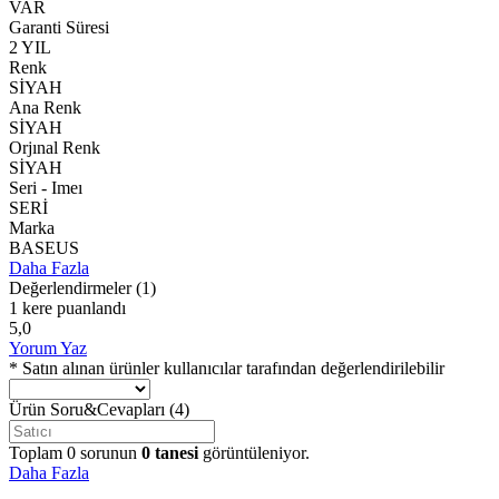
VAR
Garanti Süresi
2 YIL
Renk
SİYAH
Ana Renk
SİYAH
Orjınal Renk
SİYAH
Seri - Imeı
SERİ
Marka
BASEUS
Daha Fazla
Değerlendirmeler
(1)
1 kere puanlandı
5,0
Yorum Yaz
* Satın alınan ürünler kullanıcılar tarafından değerlendirilebilir
Ürün Soru&Cevapları
(4)
Toplam
0
sorunun
0
tanesi
görüntüleniyor.
Daha Fazla