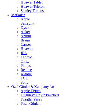
Huawei Tablet
Huawei Telefon
Stanley Termos
Markalar
Apple
Samsung
Dyson
Anker
Arzum
Braun
Casper
Huawei
JBL
Lenovo
Omix
Philips
Realme
Xiaomi
TCL
Sony
Özel Günler & Kampanyalar
Apple Eğitim
Düğün ve Çeyiz Paketleri
Fırsatlar Pasajı
Pasaj Günleri