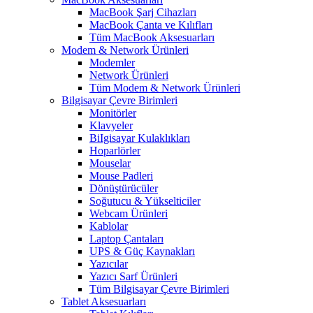
MacBook Şarj Cihazları
MacBook Çanta ve Kılıfları
Tüm MacBook Aksesuarları
Modem & Network Ürünleri
Modemler
Network Ürünleri
Tüm Modem & Network Ürünleri
Bilgisayar Çevre Birimleri
Monitörler
Klavyeler
BiIgisayar Kulaklıkları
Hoparlörler
Mouselar
Mouse Padleri
Dönüştürücüler
Soğutucu & Yükselticiler
Webcam Ürünleri
Kablolar
Laptop Çantaları
UPS & Güç Kaynakları
Yazıcılar
Yazıcı Sarf Ürünleri
Tüm Bilgisayar Çevre Birimleri
Tablet Aksesuarları