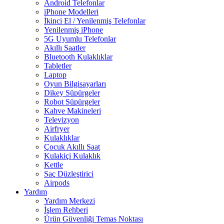
Android Telefonlar
iPhone Modelleri
İkinci El / Yenilenmiş Telefonlar
Yenilenmiş iPhone
5G Uyumlu Telefonlar
Akıllı Saatler
Bluetooth Kulaklıklar
Tabletler
Laptop
Oyun Bilgisayarları
Dikey Süpürgeler
Robot Süpürgeler
Kahve Makineleri
Televizyon
Airfryer
Kulaklıklar
Çocuk Akıllı Saat
Kulakiçi Kulaklık
Kettle
Saç Düzleştirici
Airpods
Yardım
Yardım Merkezi
İşlem Rehberi
Ürün Güvenliği Temas Noktası