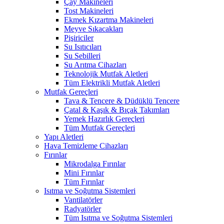
Çay Makineleri
Tost Makineleri
Ekmek Kızartma Makineleri
Meyve Sıkacakları
Pişiriciler
Su Isıtıcıları
Su Sebilleri
Su Arıtma Cihazları
Teknolojik Mutfak Aletleri
Tüm Elektrikli Mutfak Aletleri
Mutfak Gereçleri
Tava & Tencere & Düdüklü Tencere
Çatal & Kaşık & Bıçak Takımları
Yemek Hazırlık Gereçleri
Tüm Mutfak Gereçleri
Yapı Aletleri
Hava Temizleme Cihazları
Fırınlar
Mikrodalga Fırınlar
Mini Fırınlar
Tüm Fırınlar
Isıtma ve Soğutma Sistemleri
Vantilatörler
Radyatörler
Tüm Isıtma ve Soğutma Sistemleri