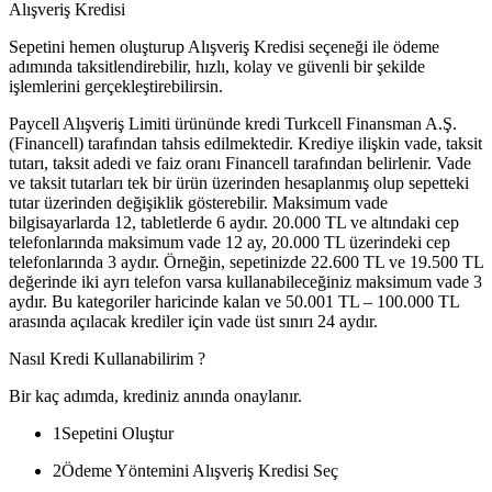
Alışveriş Kredisi
Sepetini hemen oluşturup Alışveriş Kredisi seçeneği ile ödeme
adımında taksitlendirebilir, hızlı, kolay ve güvenli bir şekilde
işlemlerini gerçekleştirebilirsin.
Paycell Alışveriş Limiti ürününde kredi Turkcell Finansman A.Ş.
(Financell) tarafından tahsis edilmektedir. Krediye ilişkin vade, taksit
tutarı, taksit adedi ve faiz oranı Financell tarafından belirlenir. Vade
ve taksit tutarları tek bir ürün üzerinden hesaplanmış olup sepetteki
tutar üzerinden değişiklik gösterebilir. Maksimum vade
bilgisayarlarda 12, tabletlerde 6 aydır. 20.000 TL ve altındaki cep
telefonlarında maksimum vade 12 ay, 20.000 TL üzerindeki cep
telefonlarında 3 aydır. Örneğin, sepetinizde 22.600 TL ve 19.500 TL
değerinde iki ayrı telefon varsa kullanabileceğiniz maksimum vade 3
aydır. Bu kategoriler haricinde kalan ve 50.001 TL – 100.000 TL
arasında açılacak krediler için vade üst sınırı 24 aydır.
Nasıl Kredi Kullanabilirim ?
Bir kaç adımda, krediniz anında onaylanır.
1
Sepetini Oluştur
2
Ödeme Yöntemini Alışveriş Kredisi Seç