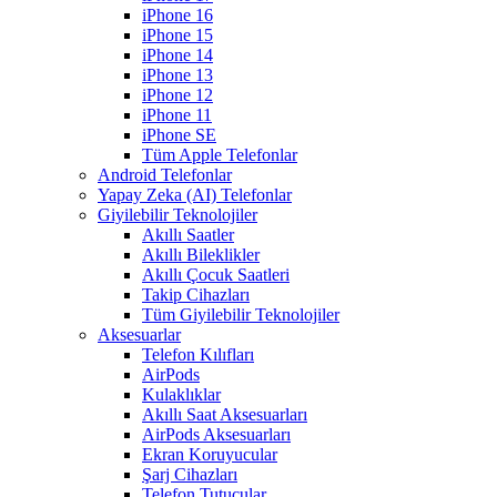
iPhone 16
iPhone 15
iPhone 14
iPhone 13
iPhone 12
iPhone 11
iPhone SE
Tüm Apple Telefonlar
Android Telefonlar
Yapay Zeka (AI) Telefonlar
Giyilebilir Teknolojiler
Akıllı Saatler
Akıllı Bileklikler
Akıllı Çocuk Saatleri
Takip Cihazları
Tüm Giyilebilir Teknolojiler
Aksesuarlar
Telefon Kılıfları
AirPods
Kulaklıklar
Akıllı Saat Aksesuarları
AirPods Aksesuarları
Ekran Koruyucular
Şarj Cihazları
Telefon Tutucular