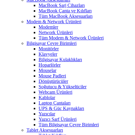
MacBook Şarj Cihazları
MacBook Çanta ve Kılıfları
Tüm MacBook Aksesuarları
Modem & Network Ürünleri
Modemler
Network Ürünleri
Tüm Modem & Network Ürünleri
Bilgisayar Çevre Birimleri
Monitörler
Klavyeler
BiIgisayar Kulaklıkları
Hoparlörler
Mouselar
Mouse Padleri
Dönüştürücüler
Soğutucu & Yükselticiler
Webcam Ürünleri
Kablolar
Laptop Çantaları
UPS & Güç Kaynakları
Yazıcılar
Yazıcı Sarf Ürünleri
Tüm Bilgisayar Çevre Birimleri
Tablet Aksesuarları