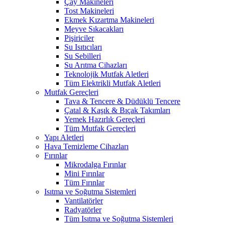
Çay Makineleri
Tost Makineleri
Ekmek Kızartma Makineleri
Meyve Sıkacakları
Pişiriciler
Su Isıtıcıları
Su Sebilleri
Su Arıtma Cihazları
Teknolojik Mutfak Aletleri
Tüm Elektrikli Mutfak Aletleri
Mutfak Gereçleri
Tava & Tencere & Düdüklü Tencere
Çatal & Kaşık & Bıçak Takımları
Yemek Hazırlık Gereçleri
Tüm Mutfak Gereçleri
Yapı Aletleri
Hava Temizleme Cihazları
Fırınlar
Mikrodalga Fırınlar
Mini Fırınlar
Tüm Fırınlar
Isıtma ve Soğutma Sistemleri
Vantilatörler
Radyatörler
Tüm Isıtma ve Soğutma Sistemleri