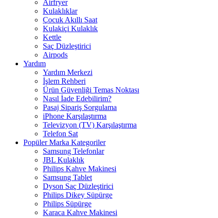
Airfryer
Kulaklıklar
Çocuk Akıllı Saat
Kulakiçi Kulaklık
Kettle
Saç Düzleştirici
Airpods
Yardım
Yardım Merkezi
İşlem Rehberi
Ürün Güvenliği Temas Noktası
Nasıl İade Edebilirim?
Pasaj Sipariş Sorgulama
iPhone Karşılaştırma
Televizyon (TV) Karşılaştırma
Telefon Sat
Popüler Marka Kategoriler
Samsung Telefonlar
JBL Kulaklık
Philips Kahve Makinesi
Samsung Tablet
Dyson Saç Düzleştirici
Philips Dikey Süpürge
Philips Süpürge
Karaca Kahve Makinesi