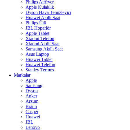
Philips Airfryer
Apple Kulaklık
Dyson Hava Temizleyici
Huawei Akıllı Saat
Philips Ütü
JBL Hoparlör
Apple Tablet
Xiaomi Telefon
Xiaomi Akıllı Saat
Samsung Akıllı Saat
Asus Laptop
Huawei Tablet
Huawei Telefon
Stanley Termos
Markalar
Apple
Samsung
Dyson
Anker
Arzum
Braun
Casper
Huawei
JBL
Lenovo