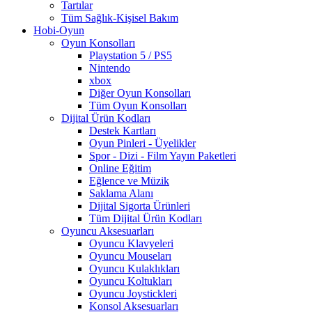
Tartılar
Tüm Sağlık-Kişisel Bakım
Hobi-Oyun
Oyun Konsolları
Playstation 5 / PS5
Nintendo
xbox
Diğer Oyun Konsolları
Tüm Oyun Konsolları
Dijital Ürün Kodları
Destek Kartları
Oyun Pinleri - Üyelikler
Spor - Dizi - Film Yayın Paketleri
Online Eğitim
Eğlence ve Müzik
Saklama Alanı
Dijital Sigorta Ürünleri
Tüm Dijital Ürün Kodları
Oyuncu Aksesuarları
Oyuncu Klavyeleri
Oyuncu Mouseları
Oyuncu Kulaklıkları
Oyuncu Koltukları
Oyuncu Joystickleri
Konsol Aksesuarları