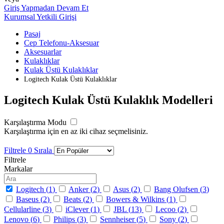
Giriş Yapmadan Devam Et
Kurumsal Yetkili Girişi
Pasaj
Cep Telefonu-Aksesuar
Aksesuarlar
Kulaklıklar
Kulak Üstü Kulaklıklar
Logitech Kulak Üstü Kulaklıklar
Logitech Kulak Üstü Kulaklık Modelleri
Karşılaştırma Modu
Karşılaştırma için en az iki cihaz seçmelisiniz.
Filtrele
0
Sırala
Filtrele
Markalar
Logitech (
1
)
Anker (
2
)
Asus (
2
)
Bang Olufsen (
3
)
Baseus (
2
)
Beats (
2
)
Bowers & Wilkins (
1
)
Cellularline (
3
)
iClever (
1
)
JBL (
13
)
Lecoo (
2
)
Lenovo (
6
)
Philips (
3
)
Sennheiser (
5
)
Sony (
2
)