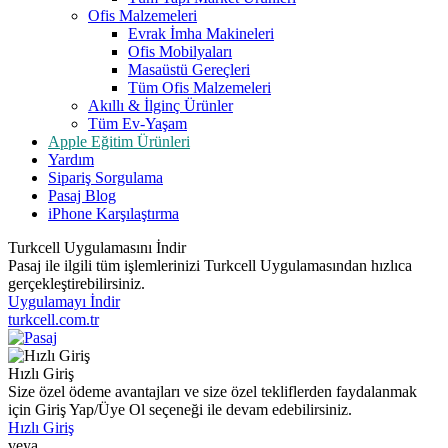
Ofis Malzemeleri
Evrak İmha Makineleri
Ofis Mobilyaları
Masaüstü Gereçleri
Tüm Ofis Malzemeleri
Akıllı & İlginç Ürünler
Tüm Ev-Yaşam
Apple Eğitim Ürünleri
Yardım
Sipariş Sorgulama
Pasaj Blog
iPhone Karşılaştırma
Turkcell Uygulamasını İndir
Pasaj ile ilgili tüm işlemlerinizi Turkcell Uygulamasından hızlıca
gerçekleştirebilirsiniz.
Uygulamayı İndir
turkcell.com.tr
Hızlı Giriş
Size özel ödeme avantajları ve size özel tekliflerden faydalanmak
için Giriş Yap/Üye Ol seçeneği ile devam edebilirsiniz.
Hızlı Giriş
veya