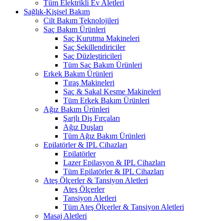
Tüm Elektrikli Ev Aletleri
Sağlık-Kişisel Bakım
Cilt Bakım Teknolojileri
Saç Bakım Ürünleri
Saç Kurutma Makineleri
Saç Şekillendiriciler
Saç Düzleştiricileri
Tüm Saç Bakım Ürünleri
Erkek Bakım Ürünleri
Tıraş Makineleri
Saç & Sakal Kesme Makineleri
Tüm Erkek Bakım Ürünleri
Ağız Bakım Ürünleri
Şarjlı Diş Fırçaları
Ağız Duşları
Tüm Ağız Bakım Ürünleri
Epilatörler & IPL Cihazları
Epilatörler
Lazer Epilasyon & IPL Cihazları
Tüm Epilatörler & IPL Cihazları
Ateş Ölçerler & Tansiyon Aletleri
Ateş Ölçerler
Tansiyon Aletleri
Tüm Ateş Ölçerler & Tansiyon Aletleri
Masaj Aletleri