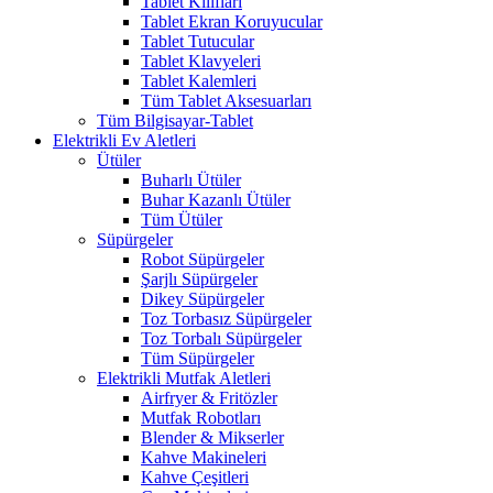
Tablet Kılıfları
Tablet Ekran Koruyucular
Tablet Tutucular
Tablet Klavyeleri
Tablet Kalemleri
Tüm Tablet Aksesuarları
Tüm Bilgisayar-Tablet
Elektrikli Ev Aletleri
Ütüler
Buharlı Ütüler
Buhar Kazanlı Ütüler
Tüm Ütüler
Süpürgeler
Robot Süpürgeler
Şarjlı Süpürgeler
Dikey Süpürgeler
Toz Torbasız Süpürgeler
Toz Torbalı Süpürgeler
Tüm Süpürgeler
Elektrikli Mutfak Aletleri
Airfryer & Fritözler
Mutfak Robotları
Blender & Mikserler
Kahve Makineleri
Kahve Çeşitleri