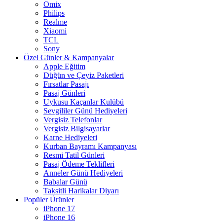
Omix
Philips
Realme
Xiaomi
TCL
Sony
Özel Günler & Kampanyalar
Apple Eğitim
Düğün ve Çeyiz Paketleri
Fırsatlar Pasajı
Pasaj Günleri
Uykusu Kaçanlar Kulübü
Sevgililer Günü Hediyeleri
Vergisiz Telefonlar
Vergisiz Bilgisayarlar
Karne Hediyeleri
Kurban Bayramı Kampanyası
Resmi Tatil Günleri
Pasaj Ödeme Teklifleri
Anneler Günü Hediyeleri
Babalar Günü
Taksitli Harikalar Diyarı
Popüler Ürünler
iPhone 17
iPhone 16