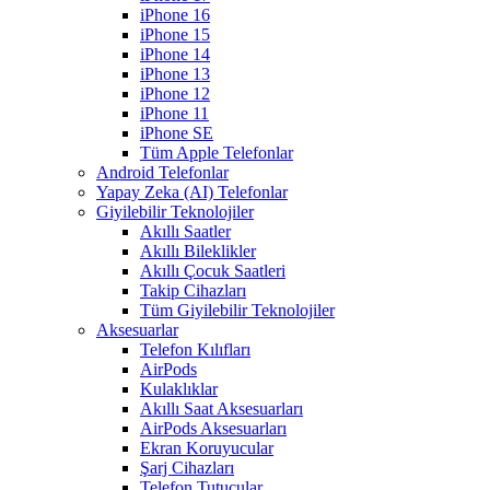
iPhone 16
iPhone 15
iPhone 14
iPhone 13
iPhone 12
iPhone 11
iPhone SE
Tüm Apple Telefonlar
Android Telefonlar
Yapay Zeka (AI) Telefonlar
Giyilebilir Teknolojiler
Akıllı Saatler
Akıllı Bileklikler
Akıllı Çocuk Saatleri
Takip Cihazları
Tüm Giyilebilir Teknolojiler
Aksesuarlar
Telefon Kılıfları
AirPods
Kulaklıklar
Akıllı Saat Aksesuarları
AirPods Aksesuarları
Ekran Koruyucular
Şarj Cihazları
Telefon Tutucular