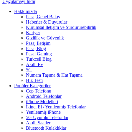
Uygulamayı İndir
Hakkımızda
Pasaj Genel Bakış
Haberler & Duyurular
Kurumsal İletişim ve Sürdürürebilirlik
Kariyer
Gizlilik ve Güvenlik
Pasaj İletişim
Pasaj Blog
Pasaj Gaming
Turkcell Blog
Akıllı Ev
5G
Numara Taşıma & Hat Taşıma
Hız Testi
Popüler Kategoriler
Cep Telefonu
Android Telefonlar
iPhone Modelleri
İkinci El / Yenilenmiş Telefonlar
Yenilenmiş iPhone
5G Uyumlu Telefonlar
Akıllı Saatler
Bluetooth Kulaklıklar