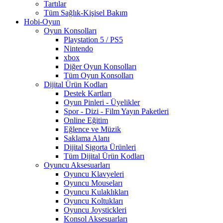
Tartılar
Tüm Sağlık-Kişisel Bakım
Hobi-Oyun
Oyun Konsolları
Playstation 5 / PS5
Nintendo
xbox
Diğer Oyun Konsolları
Tüm Oyun Konsolları
Dijital Ürün Kodları
Destek Kartları
Oyun Pinleri - Üyelikler
Spor - Dizi - Film Yayın Paketleri
Online Eğitim
Eğlence ve Müzik
Saklama Alanı
Dijital Sigorta Ürünleri
Tüm Dijital Ürün Kodları
Oyuncu Aksesuarları
Oyuncu Klavyeleri
Oyuncu Mouseları
Oyuncu Kulaklıkları
Oyuncu Koltukları
Oyuncu Joystickleri
Konsol Aksesuarları