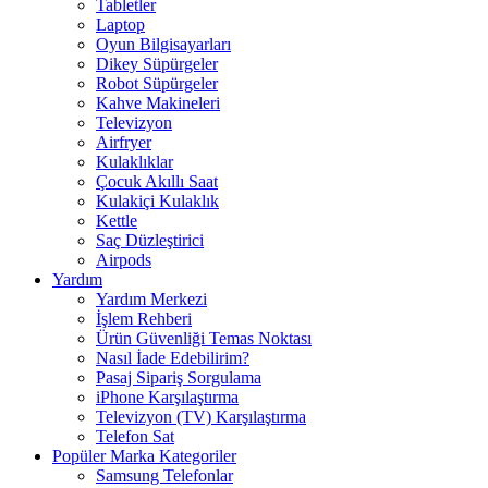
Tabletler
Laptop
Oyun Bilgisayarları
Dikey Süpürgeler
Robot Süpürgeler
Kahve Makineleri
Televizyon
Airfryer
Kulaklıklar
Çocuk Akıllı Saat
Kulakiçi Kulaklık
Kettle
Saç Düzleştirici
Airpods
Yardım
Yardım Merkezi
İşlem Rehberi
Ürün Güvenliği Temas Noktası
Nasıl İade Edebilirim?
Pasaj Sipariş Sorgulama
iPhone Karşılaştırma
Televizyon (TV) Karşılaştırma
Telefon Sat
Popüler Marka Kategoriler
Samsung Telefonlar