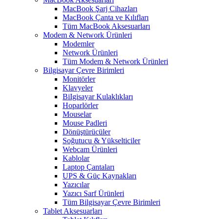
MacBook Şarj Cihazları
MacBook Çanta ve Kılıfları
Tüm MacBook Aksesuarları
Modem & Network Ürünleri
Modemler
Network Ürünleri
Tüm Modem & Network Ürünleri
Bilgisayar Çevre Birimleri
Monitörler
Klavyeler
BiIgisayar Kulaklıkları
Hoparlörler
Mouselar
Mouse Padleri
Dönüştürücüler
Soğutucu & Yükselticiler
Webcam Ürünleri
Kablolar
Laptop Çantaları
UPS & Güç Kaynakları
Yazıcılar
Yazıcı Sarf Ürünleri
Tüm Bilgisayar Çevre Birimleri
Tablet Aksesuarları