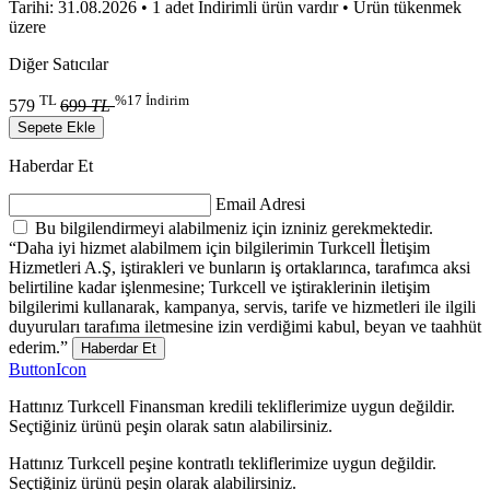
Tarihi: 31.08.2026
• 1 adet İndirimli ürün vardır
• Ürün tükenmek
üzere
Diğer Satıcılar
TL
%17 İndirim
579
699
TL
Sepete Ekle
Haberdar Et
Email Adresi
Bu bilgilendirmeyi alabilmeniz için izniniz gerekmektedir.
“Daha iyi hizmet alabilmem için bilgilerimin Turkcell İletişim
Hizmetleri A.Ş, iştirakleri ve bunların iş ortaklarınca, tarafımca aksi
belirtiline kadar işlenmesine; Turkcell ve iştiraklerinin iletişim
bilgilerimi kullanarak, kampanya, servis, tarife ve hizmetleri ile ilgili
duyuruları tarafıma iletmesine izin verdiğimi kabul, beyan ve taahhüt
ederim.”
Haberdar Et
ButtonIcon
Hattınız Turkcell Finansman kredili tekliflerimize uygun değildir.
Seçtiğiniz ürünü peşin olarak satın alabilirsiniz.
Hattınız Turkcell peşine kontratlı tekliflerimize uygun değildir.
Seçtiğiniz ürünü peşin olarak alabilirsiniz.