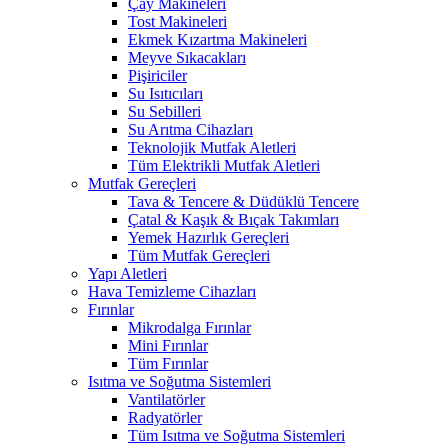
Çay Makineleri
Tost Makineleri
Ekmek Kızartma Makineleri
Meyve Sıkacakları
Pişiriciler
Su Isıtıcıları
Su Sebilleri
Su Arıtma Cihazları
Teknolojik Mutfak Aletleri
Tüm Elektrikli Mutfak Aletleri
Mutfak Gereçleri
Tava & Tencere & Düdüklü Tencere
Çatal & Kaşık & Bıçak Takımları
Yemek Hazırlık Gereçleri
Tüm Mutfak Gereçleri
Yapı Aletleri
Hava Temizleme Cihazları
Fırınlar
Mikrodalga Fırınlar
Mini Fırınlar
Tüm Fırınlar
Isıtma ve Soğutma Sistemleri
Vantilatörler
Radyatörler
Tüm Isıtma ve Soğutma Sistemleri