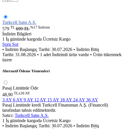
Turkcell Satış A.Ş.
TL
%17 İndirim
579
699
TL
İndirim Bilgileri
1 İş gününde kargoda
Ücretsiz Kargo
Soru Sor
• İndirim Başlangıç Tarihi: 30.07.2026
• İndirim Bitiş
Tarihi: 31.08.2026
• 1 adet İndirimli ürün vardır
• Ürün tükenmek
üzere
Alternatif Ödeme Yöntemleri
Pasaj Limitinle Öde
TLx36 AY
48,90
3 AY
6 AY
9 AY
12 AY
15 AY
18 AY
24 AY
36 AY
Pasaj Limitinde kredi Turkcell Finansman A.Ş. (Financell)
tarafından tahsis edilmektedir.
Satıcı:
Turkcell Satış A.Ş.
1 İş gününde kargoda
Ücretsiz Kargo
• İndirim Başlangıç Tarihi: 30.07.2026
• İndirim Bitiş