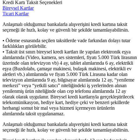
Kredi Kartı Taksit Seçenekleri
Bireysel Kartlar
Ticari Kartlar
Anlaşmalı olduğumuz bankalarla alışverişini kredi kartına taksit
seçeneği ile hızlı, kolay ve güvenli bir şekilde tamamlayabilirsin.
• Ödeme esnasında seçilen taksitlerde vade farkından dolayı tutar
farklılıkları görülebilir.
• Taksit üst sınırı bireysel kredi kartları ile yapılan elektronik eşya
alımlarında (Video, kamera, ses sistemleri, fiyatı 5.000 Türk lirasının
üzerinde olan televizyon vb) 4 ay, tablet alımlarında 6 ay, elektrikli
eşya (Buzdolabı, çamaşır makinesi, bulaşık makinesi, elektrikli ev
aletleri vb.) alımlarında ve fiyatı 5.000 Türk Lirasına kadar olan
televizyon alımlarında 9 ay, bilgisayar alımlarında 12 ay, “yenileme
merkezi” veya “yetkili satıcı” niteliğindeki iş yerlerinden alınan
yenilenmiş ürün niteliğinde olan cep telefonu alımlarında 12 ay
olarak olarak uygulanır. Bireysel kredi kartlarıyla gerçekleştirilecek
telekomünikasyon, hediye kart, hediye çeki ve benzeri şekillerde
herhangi somut bir mal veya hizmeti içermeyen ürünlerin
alımlarında taksit uygulanamaz.
Anlaşmalı olduğumuz bankalarla alışverişini kredi kartına taksit
seçeneği ile hızlı, kolay ve güvenli bir şekilde tamamlayabilirsin.