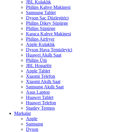
JBL Kulaklık
Philips Kahve Makinesi
Samsung Tablet
Dyson Saç Düzleştirici
Philips Dikey Süpürge
Philips Süpürge
Karaca Kahve Makinesi
Philips Airfryer
Apple Kulaklık
Dyson Hava Temizleyici
Huawei Akıllı Saat
Philips Ütü
JBL Hoparlör
Apple Tablet
Xiaomi Telefon
Xiaomi Akıllı Saat
Samsung Akıllı Saat
Asus Laptop
Huawei Tablet
Huawei Telefon
Stanley Termos
Markalar
Apple
Samsung
Dyson