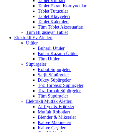
Tablet Kılıfları
Tablet Ekran Koruyucular
Tablet Tutucular
Tablet Klavyeleri
Tablet Kalemleri
Tüm Tablet Aksesuarları
Tüm Bilgisayar-Tablet
Elektrikli Ev Aletleri
Ütüler
Buharlı Ütüler
Buhar Kazanlı Ütüler
Tüm Ütüler
Süpürgeler
Robot Süpürgeler
Şarjlı Süpürgeler
Dikey Süpürgeler
Toz Torbasız Süpürgeler
Toz Torbalı Süpürgeler
Tüm Süpürgeler
Elektrikli Mutfak Aletleri
Airfryer & Fritözler
Mutfak Robotları
Blender & Mikserler
Kahve Makineleri
Kahve Çeşitleri