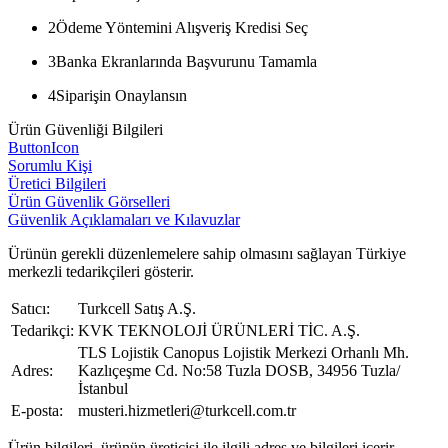
2
Ödeme Yöntemini Alışveriş Kredisi Seç
3
Banka Ekranlarında Başvurunu Tamamla
4
Siparişin Onaylansın
Ürün Güvenliği Bilgileri
ButtonIcon
Sorumlu Kişi
Üretici Bilgileri
Ürün Güvenlik Görselleri
Güvenlik Açıklamaları ve Kılavuzlar
Ürünün gerekli düzenlemelere sahip olmasını sağlayan Türkiye
merkezli tedarikçileri gösterir.
Satıcı:
Turkcell Satış A.Ş.
Tedarikçi:
KVK TEKNOLOJİ ÜRÜNLERİ TİC. A.Ş.
TLS Lojistik Canopus Lojistik Merkezi Orhanlı Mh.
Adres:
Kazlıçeşme Cd. No:58 Tuzla DOSB, 34956 Tuzla/
İstanbul
E-posta:
musteri.hizmetleri@turkcell.com.tr
Ürün bilgileri, ürünün üreticisi ile ilgili adres ve bilgileri içerir.