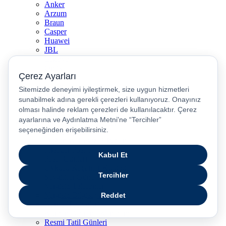
Anker
Arzum
Braun
Casper
Huawei
JBL
Lenovo
Omix
Philips
Realme
Xiaomi
TCL
Sony
Özel Günler & Kampanyalar
Apple Eğitim
Düğün ve Çeyiz Paketleri
Fırsatlar Pasajı
Pasaj Günleri
Uykusu Kaçanlar Kulübü
Sevgililer Günü Hediyeleri
Vergisiz Telefonlar
Vergisiz Bilgisayarlar
Karne Hediyeleri
Kurban Bayramı Kampanyası
Resmi Tatil Günleri