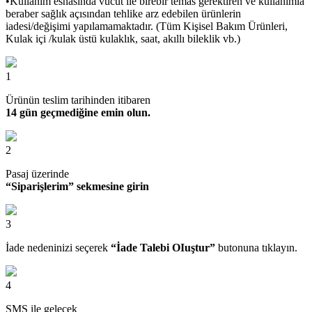
•Kullanım esnasında vücut ile birebir temas gerektiren ve kullanımla
beraber sağlık açısından tehlike arz edebilen ürünlerin
iadesi/değişimi yapılamamaktadır. (Tüm Kişisel Bakım Ürünleri,
Kulak içi /kulak üstü kulaklık, saat, akıllı bileklik vb.)
1
Ürünün teslim tarihinden itibaren
14 gün geçmediğine emin olun.
2
Pasaj üzerinde
“Siparişlerim” sekmesine girin
3
İade nedeninizi seçerek
“İade Talebi OIuştur”
butonuna tıklayın.
4
SMS ile gelecek