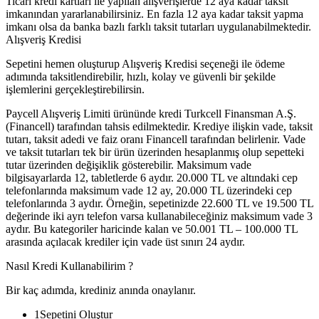
Ticari kredi kartları ile yapılan alışverişlerde 12 aya kadar taksit
imkanından yararlanabilirsiniz. En fazla 12 aya kadar taksit yapma
imkanı olsa da banka bazlı farklı taksit tutarları uygulanabilmektedir.
Alışveriş Kredisi
Sepetini hemen oluşturup Alışveriş Kredisi seçeneği ile ödeme
adımında taksitlendirebilir, hızlı, kolay ve güvenli bir şekilde
işlemlerini gerçekleştirebilirsin.
Paycell Alışveriş Limiti ürününde kredi Turkcell Finansman A.Ş.
(Financell) tarafından tahsis edilmektedir. Krediye ilişkin vade, taksit
tutarı, taksit adedi ve faiz oranı Financell tarafından belirlenir. Vade
ve taksit tutarları tek bir ürün üzerinden hesaplanmış olup sepetteki
tutar üzerinden değişiklik gösterebilir. Maksimum vade
bilgisayarlarda 12, tabletlerde 6 aydır. 20.000 TL ve altındaki cep
telefonlarında maksimum vade 12 ay, 20.000 TL üzerindeki cep
telefonlarında 3 aydır. Örneğin, sepetinizde 22.600 TL ve 19.500 TL
değerinde iki ayrı telefon varsa kullanabileceğiniz maksimum vade 3
aydır. Bu kategoriler haricinde kalan ve 50.001 TL – 100.000 TL
arasında açılacak krediler için vade üst sınırı 24 aydır.
Nasıl Kredi Kullanabilirim ?
Bir kaç adımda, krediniz anında onaylanır.
1
Sepetini Oluştur