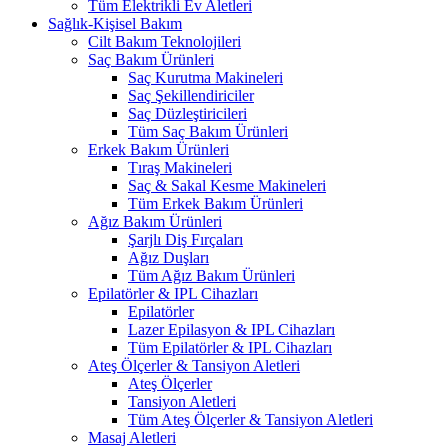
Tüm Elektrikli Ev Aletleri
Sağlık-Kişisel Bakım
Cilt Bakım Teknolojileri
Saç Bakım Ürünleri
Saç Kurutma Makineleri
Saç Şekillendiriciler
Saç Düzleştiricileri
Tüm Saç Bakım Ürünleri
Erkek Bakım Ürünleri
Tıraş Makineleri
Saç & Sakal Kesme Makineleri
Tüm Erkek Bakım Ürünleri
Ağız Bakım Ürünleri
Şarjlı Diş Fırçaları
Ağız Duşları
Tüm Ağız Bakım Ürünleri
Epilatörler & IPL Cihazları
Epilatörler
Lazer Epilasyon & IPL Cihazları
Tüm Epilatörler & IPL Cihazları
Ateş Ölçerler & Tansiyon Aletleri
Ateş Ölçerler
Tansiyon Aletleri
Tüm Ateş Ölçerler & Tansiyon Aletleri
Masaj Aletleri