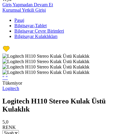
Giriş Yapmadan Devam Et
Kurumsal Yetkili Girişi
Pasaj
Bilgisayar-Tablet
Bilgisayar Çevre Birimleri
BiIgisayar Kulaklıkları
"
"
Tükeniyor
Logitech
Logitech H110 Stereo Kulak Üstü
Kulaklık
5,0
RENK