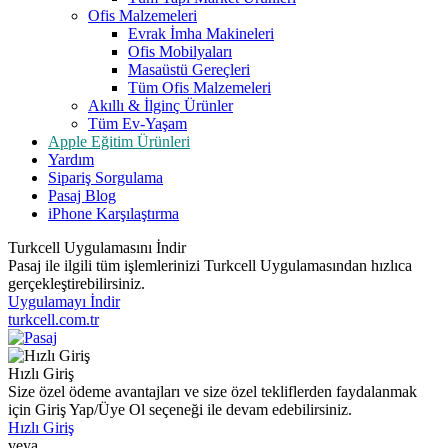
Ofis Malzemeleri
Evrak İmha Makineleri
Ofis Mobilyaları
Masaüstü Gereçleri
Tüm Ofis Malzemeleri
Akıllı & İlginç Ürünler
Tüm Ev-Yaşam
Apple Eğitim Ürünleri
Yardım
Sipariş Sorgulama
Pasaj Blog
iPhone Karşılaştırma
Turkcell Uygulamasını İndir
Pasaj ile ilgili tüm işlemlerinizi Turkcell Uygulamasından hızlıca
gerçekleştirebilirsiniz.
Uygulamayı İndir
turkcell.com.tr
Hızlı Giriş
Size özel ödeme avantajları ve size özel tekliflerden faydalanmak
için Giriş Yap/Üye Ol seçeneği ile devam edebilirsiniz.
Hızlı Giriş
veya