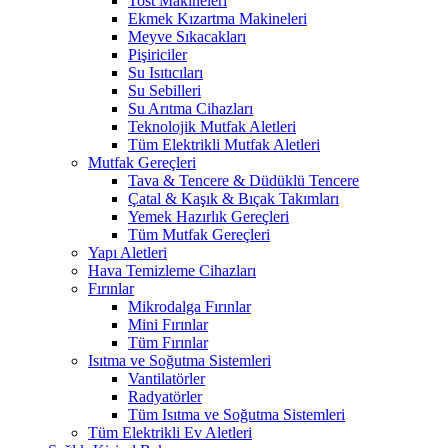
Tost Makineleri
Ekmek Kızartma Makineleri
Meyve Sıkacakları
Pişiriciler
Su Isıtıcıları
Su Sebilleri
Su Arıtma Cihazları
Teknolojik Mutfak Aletleri
Tüm Elektrikli Mutfak Aletleri
Mutfak Gereçleri
Tava & Tencere & Düdüklü Tencere
Çatal & Kaşık & Bıçak Takımları
Yemek Hazırlık Gereçleri
Tüm Mutfak Gereçleri
Yapı Aletleri
Hava Temizleme Cihazları
Fırınlar
Mikrodalga Fırınlar
Mini Fırınlar
Tüm Fırınlar
Isıtma ve Soğutma Sistemleri
Vantilatörler
Radyatörler
Tüm Isıtma ve Soğutma Sistemleri
Tüm Elektrikli Ev Aletleri