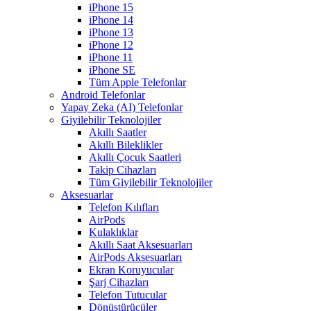
iPhone 15
iPhone 14
iPhone 13
iPhone 12
iPhone 11
iPhone SE
Tüm Apple Telefonlar
Android Telefonlar
Yapay Zeka (AI) Telefonlar
Giyilebilir Teknolojiler
Akıllı Saatler
Akıllı Bileklikler
Akıllı Çocuk Saatleri
Takip Cihazları
Tüm Giyilebilir Teknolojiler
Aksesuarlar
Telefon Kılıfları
AirPods
Kulaklıklar
Akıllı Saat Aksesuarları
AirPods Aksesuarları
Ekran Koruyucular
Şarj Cihazları
Telefon Tutucular
Dönüştürücüler