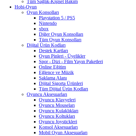
Tüm Sağlık-Kişisel Bakım
Hobi-Oyun
Oyun Konsolları
Playstation 5 / PS5
Nintendo
xbox
Diğer Oyun Konsolları
Tüm Oyun Konsolları
Dijital Ürün Kodları
Destek Kartları
Oyun Pinleri - Üyelikler
Spor - Dizi - Film Yayın Paketleri
Online Eğitim
Eğlence ve Müzik
Saklama Alanı
Dijital Sigorta Ürünleri
Tüm Dijital Ürün Kodları
Oyuncu Aksesuarları
Oyuncu Klavyeleri
Oyuncu Mouseları
Oyuncu Kulaklıkları
Oyuncu Koltukları
Oyuncu Joystickleri
Konsol Aksesuarları
Mobil Oyun Aksesuarları