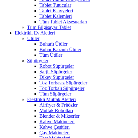
Tablet Tutucular
Tablet Klavyeleri
Tablet Kalemleri
Tüm Tablet Aksesuarları
Tüm Bilgisayar-Tablet
Elektrikli Ev Aletleri
Ütüler
Buharlı Ütüler
Buhar Kazanlı Ütüler
Tüm Ütüler
Süpürgeler
Robot Süpürgeler
Şarjlı Süpürgeler
Dikey Süpürgeler
Toz Torbasız Süpürgeler
Toz Torbalı Süpürgeler
Tüm Süpürgeler
Elektrikli Mutfak Aletleri
Airfryer & Fritözler
Mutfak Robotları
Blender & Mikserler
Kahve Makineleri
Kahve Çeşitleri
Çay Makineleri