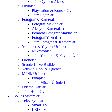
Tüm Oyuncu Aksesuarları
Oyunlar
Playstation & Konsol Oyunları
Tüm Oyunlar
Fotoğraf & Kameralar
Fotoğraf Makineleri
Aksiyon Kameraları
Polaroid Fotoğraf Makineleri
Fotoğraf Yazıcıları
Tüm Fotoğraf & Kameralar
Youtuber & Yayıncı Ürünleri
Mikrofonlar
Tüm Youtuber & Yayıncı Ürünleri
Dronelar
Scooterlar ve Bisikletler
Yetişkin Hobi & Eğlence
Müzik Ürünleri
Pikaplar
Tüm Müzik Ürünleri
Ödeme Kartları
Tüm Hobi-Oyun
TV-Ses Sistemleri
Televizyonlar
Smart TV
LED TV