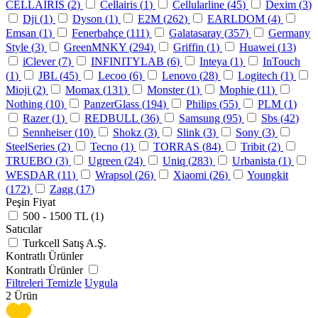
CELLAIRIS (
2
)
Cellairis (
1
)
Cellularline (
45
)
Dexim (
3
)
Dji (
1
)
Dyson (
1
)
E2M (
262
)
EARLDOM (
4
)
Emsan (
1
)
Fenerbahçe (
111
)
Galatasaray (
357
)
Germany
Style (
3
)
GreenMNKY (
294
)
Griffin (
1
)
Huawei (
13
)
iClever (
7
)
INFINITYLAB (
6
)
Inteya (
1
)
InTouch
(
1
)
JBL (
45
)
Lecoo (
6
)
Lenovo (
28
)
Logitech (
1
)
Mioji (
2
)
Momax (
131
)
Monster (
1
)
Mophie (
11
)
Nothing (
10
)
PanzerGlass (
194
)
Philips (
55
)
PLM (
1
)
Razer (
1
)
REDBULL (
36
)
Samsung (
95
)
Sbs (
42
)
Sennheiser (
10
)
Shokz (
3
)
Slink (
3
)
Sony (
3
)
SteelSeries (
2
)
Tecno (
1
)
TORRAS (
84
)
Tribit (
2
)
TRUEBO (
3
)
Ugreen (
24
)
Uniq (
283
)
Urbanista (
1
)
WESDAR (
11
)
Wrapsol (
26
)
Xiaomi (
26
)
Youngkit
(
172
)
Zagg (
17
)
Peşin Fiyat
500 - 1500 TL (
1
)
Satıcılar
Turkcell Satış A.Ş.
Kontratlı Ürünler
Kontratlı Ürünler
Filtreleri Temizle
Uygula
2
Ürün