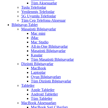
Tüm Aksesuarlar
Tuşlu Telefonlar
Yenilenmiş Telefonlar
5G Uyumlu Telefonlar
Tüm Cep Telefonu-Aksesuar
Bilgisayar-Tablet
Masaüstü Bilgisayarlar
Mac mini
iMac
Mac Studio
All-in-One Bilgisayarlar
Masaüstü Bilgisayarlar
Kasalar
Tüm Masaüstü Bilgisayarlar
Dizüstü Bilgisayarlar
MacBook
Laptoplar
Oyun Bilgisayarları
Tüm Dizüstü Bilgisayarlar
Tabletler
Apple Tabletler
Android Tabletler
Tüm Tabletler
MacBook Aksesuarları
MacBook Şarj Cihazları