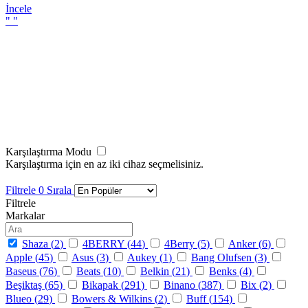
İncele
"
"
Karşılaştırma Modu
Karşılaştırma için en az iki cihaz seçmelisiniz.
Filtrele
0
Sırala
Filtrele
Markalar
Shaza (
2
)
4BERRY (
44
)
4Berry (
5
)
Anker (
6
)
Apple (
45
)
Asus (
3
)
Aukey (
1
)
Bang Olufsen (
3
)
Baseus (
76
)
Beats (
10
)
Belkin (
21
)
Benks (
4
)
Beşiktaş (
65
)
Bikapak (
291
)
Binano (
387
)
Bix (
2
)
Blueo (
29
)
Bowers & Wilkins (
2
)
Buff (
154
)