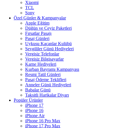
Xiaomi
TCL
Sony
Özel Günler & Kampanyalar
Apple Eğitim
Düğün ve Çeyiz Paketleri
Fırsatlar Pasajı
Pasaj Günleri
Uykusu Kaçanlar Kulübü
Sevgililer Günü Hediyeleri
Vergisiz Telefonlar
Vergisiz Bilgisayarlar
Karne Hediyeleri
Kurban Bayramı Kampanyası
Resmi Tatil Günleri
Pasaj Ödeme Teklifleri
Anneler Günü Hediyeleri
Babalar Günü
Taksitli Harikalar Diyarı
Popüler Ürünler
iPhone 17
iPhone 16
iPhone Air
iPhone 16 Pro Max
iPhone 17 Pro Max