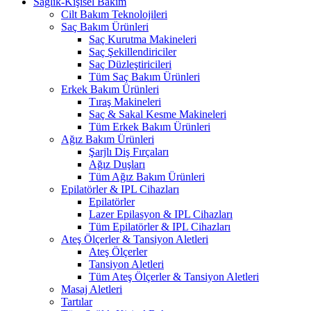
Sağlık-Kişisel Bakım
Cilt Bakım Teknolojileri
Saç Bakım Ürünleri
Saç Kurutma Makineleri
Saç Şekillendiriciler
Saç Düzleştiricileri
Tüm Saç Bakım Ürünleri
Erkek Bakım Ürünleri
Tıraş Makineleri
Saç & Sakal Kesme Makineleri
Tüm Erkek Bakım Ürünleri
Ağız Bakım Ürünleri
Şarjlı Diş Fırçaları
Ağız Duşları
Tüm Ağız Bakım Ürünleri
Epilatörler & IPL Cihazları
Epilatörler
Lazer Epilasyon & IPL Cihazları
Tüm Epilatörler & IPL Cihazları
Ateş Ölçerler & Tansiyon Aletleri
Ateş Ölçerler
Tansiyon Aletleri
Tüm Ateş Ölçerler & Tansiyon Aletleri
Masaj Aletleri
Tartılar