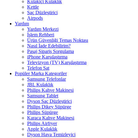
Kulakiçi Kulaklık
Kettle
Saç Düzleştirici
Airpods
Yardım
Yardım Merkezi
İşlem Rehberi
Ürün Güvenliği Temas Noktası
Nasıl İade Edebilirim?
Pasaj Sipariş Sorgulama
iPhone Karşılaştırma
Televizyon (TV) Karşılaştırma
Telefon Sat
Popüler Marka Kategoriler
Samsung Telefonlar
JBL Kulaklık
Philips Kahve Makinesi
Samsung Tablet
Dyson Saç Düzleştirici
Philips Dikey Süpürge
Philips Süpürge
Karaca Kahve Makinesi
Philips Airfryer
Apple Kulaklık
Dyson Hava Temizleyici