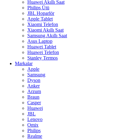
Huawei Akıllı Saat
Philips Ütü
JBL Hoparlör
Apple Tablet
Xiaomi Telefon
Xiaomi Akıllı Saat
Samsung Akıllı Saat
Asus Laptop
Huawei Tablet
Huawei Telefon
Stanley Termos
Markalar
Apple
Samsung
Dyson
Anker
Arzum
Braun
Casper
Huawei
JBL
Lenovo
Omix
Philips
Realme