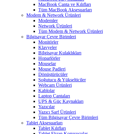
MacBook Çanta ve Kılıfları
Tüm MacBook Aksesuarları
Modem & Network Ürünleri
Modemler
Network Ürünleri
Tüm Modem & Network Ürünleri
Bilgisayar Çevre Birimleri
Monitörler
Klavyeler
BiIgisayar Kulaklıkları
Hoparlörler
Mouselar
Mouse Padleri
Dönüştürücüler
Soğutucu & Yükselticiler
Webcam Ürünleri
Kablolar
Laptop Çantaları
UPS & Güç Kaynakları
Yazıcılar
Yazıcı Sarf Ürünleri
Tüm Bilgisayar Çevre Birimleri
Tablet Aksesuarları
Tablet Kılıfları
Tablet Ekran Koruyucular