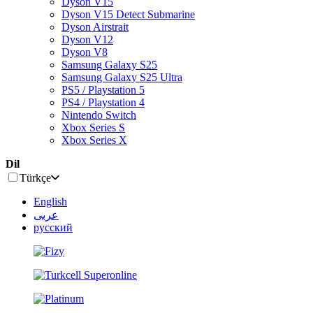
Dyson V15
Dyson V15 Detect Submarine
Dyson Airstrait
Dyson V12
Dyson V8
Samsung Galaxy S25
Samsung Galaxy S25 Ultra
PS5 / Playstation 5
PS4 / Playstation 4
Nintendo Switch
Xbox Series S
Xbox Series X
Dil
Türkçe
English
عربى
русский