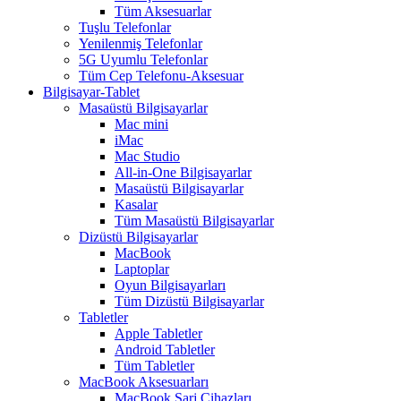
Tüm Aksesuarlar
Tuşlu Telefonlar
Yenilenmiş Telefonlar
5G Uyumlu Telefonlar
Tüm Cep Telefonu-Aksesuar
Bilgisayar-Tablet
Masaüstü Bilgisayarlar
Mac mini
iMac
Mac Studio
All-in-One Bilgisayarlar
Masaüstü Bilgisayarlar
Kasalar
Tüm Masaüstü Bilgisayarlar
Dizüstü Bilgisayarlar
MacBook
Laptoplar
Oyun Bilgisayarları
Tüm Dizüstü Bilgisayarlar
Tabletler
Apple Tabletler
Android Tabletler
Tüm Tabletler
MacBook Aksesuarları
MacBook Şarj Cihazları