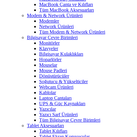
MacBook Çanta ve Kılıfları
Tüm MacBook Aksesuarları
Modem & Network Ürünleri
Modemler
Network Ürünleri
Tüm Modem & Network Ürünleri
Bilgisayar Çevre Birimleri
Monitörler
Klavyeler
BiIgisayar Kulaklıkları
Hoparlörler
Mouselar
Mouse Padleri
Dönüştürücüler
Soğutucu & Yükselticiler
Webcam Ürünleri
Kablolar
Laptop Çantaları
UPS & Güç Kaynakları
Yazıcılar
Yazıcı Sarf Ürünleri
Tüm Bilgisayar Çevre Birimleri
Tablet Aksesuarları
Tablet Kılıfları
Tablet Ekran Koruyucular