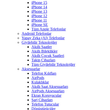
iPhone 15
iPhone 14
iPhone 13
iPhone 12
iPhone 11
iPhone SE
Tüm Apple Telefonlar
Android Telefonlar
Yapay Zeka (AI) Telefonlar
Giyilebilir Teknolojiler
Akıllı Saatler
Akıllı Bileklikler
Akıllı Çocuk Saatleri
Takip Cihazları
Tüm Giyilebilir Teknolojiler
Aksesuarlar
Telefon Kılıfları
AirPods
Kulaklıklar
Akıllı Saat Aksesuarları
AirPods Aksesuarları
Ekran Koruyucular
Şarj Cihazları
Telefon Tutucular
Dönüştürücüler