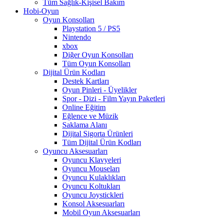
Tüm Sağlık-Kişisel Bakım
Hobi-Oyun
Oyun Konsolları
Playstation 5 / PS5
Nintendo
xbox
Diğer Oyun Konsolları
Tüm Oyun Konsolları
Dijital Ürün Kodları
Destek Kartları
Oyun Pinleri - Üyelikler
Spor - Dizi - Film Yayın Paketleri
Online Eğitim
Eğlence ve Müzik
Saklama Alanı
Dijital Sigorta Ürünleri
Tüm Dijital Ürün Kodları
Oyuncu Aksesuarları
Oyuncu Klavyeleri
Oyuncu Mouseları
Oyuncu Kulaklıkları
Oyuncu Koltukları
Oyuncu Joystickleri
Konsol Aksesuarları
Mobil Oyun Aksesuarları