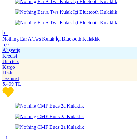
+1
Nothing Ear A Tws Kulak İçi Bluetooth Kulaklık
5,0
Alışveriş
Kredisi
Ücretsiz
Kargo
Hızlı
Teslimat
5.499
TL
+1