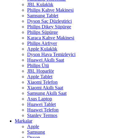
JBL Kulaklık
Philips Kahve Makinesi
Samsung Tablet
Dyson Saç Düzleştirici
Philips Dikey Süpürge
Philips Süpürge
Karaca Kahve Makinesi
Philips Airfryer
Apple Kulaklık
Dyson Hava Temizleyici
Huawei Akıllı Saat
Philips Ütü
JBL Hoparlör
Apple Tablet
Xiaomi Telefon
Xiaomi Akıllı Saat
Samsung Akıllı Saat
Asus Laptop
Huawei Tablet
Huawei Telefon
Stanley Termos
Markalar
Apple
Samsung
Dyson