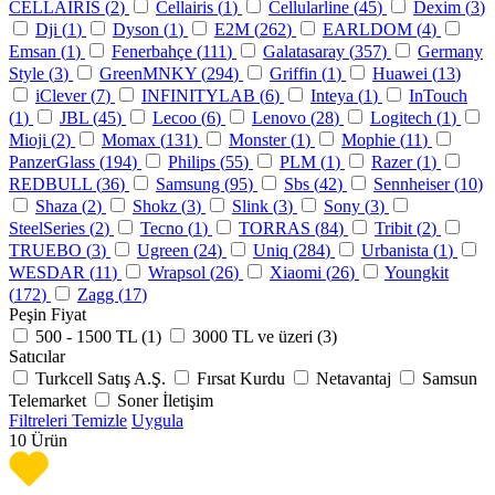
CELLAIRIS (
2
)
Cellairis (
1
)
Cellularline (
45
)
Dexim (
3
)
Dji (
1
)
Dyson (
1
)
E2M (
262
)
EARLDOM (
4
)
Emsan (
1
)
Fenerbahçe (
111
)
Galatasaray (
357
)
Germany
Style (
3
)
GreenMNKY (
294
)
Griffin (
1
)
Huawei (
13
)
iClever (
7
)
INFINITYLAB (
6
)
Inteya (
1
)
InTouch
(
1
)
JBL (
45
)
Lecoo (
6
)
Lenovo (
28
)
Logitech (
1
)
Mioji (
2
)
Momax (
131
)
Monster (
1
)
Mophie (
11
)
PanzerGlass (
194
)
Philips (
55
)
PLM (
1
)
Razer (
1
)
REDBULL (
36
)
Samsung (
95
)
Sbs (
42
)
Sennheiser (
10
)
Shaza (
2
)
Shokz (
3
)
Slink (
3
)
Sony (
3
)
SteelSeries (
2
)
Tecno (
1
)
TORRAS (
84
)
Tribit (
2
)
TRUEBO (
3
)
Ugreen (
24
)
Uniq (
284
)
Urbanista (
1
)
WESDAR (
11
)
Wrapsol (
26
)
Xiaomi (
26
)
Youngkit
(
172
)
Zagg (
17
)
Peşin Fiyat
500 - 1500 TL (
1
)
3000 TL ve üzeri (
3
)
Satıcılar
Turkcell Satış A.Ş.
Fırsat Kurdu
Netavantaj
Samsun
Telemarket
Soner İletişim
Filtreleri Temizle
Uygula
10
Ürün