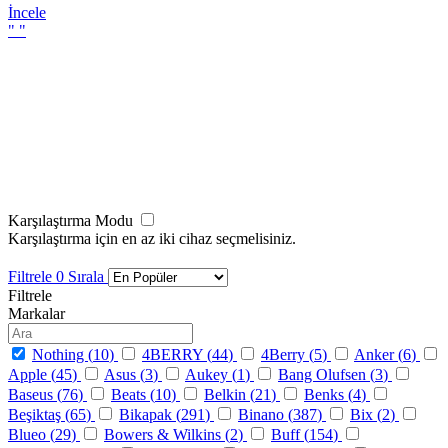
İncele
"
"
Karşılaştırma Modu
Karşılaştırma için en az iki cihaz seçmelisiniz.
Filtrele
0
Sırala
Filtrele
Markalar
Nothing (
10
)
4BERRY (
44
)
4Berry (
5
)
Anker (
6
)
Apple (
45
)
Asus (
3
)
Aukey (
1
)
Bang Olufsen (
3
)
Baseus (
76
)
Beats (
10
)
Belkin (
21
)
Benks (
4
)
Beşiktaş (
65
)
Bikapak (
291
)
Binano (
387
)
Bix (
2
)
Blueo (
29
)
Bowers & Wilkins (
2
)
Buff (
154
)