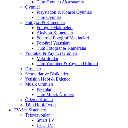
Tüm Oyuncu Aksesuarları
Oyunlar
Playstation & Konsol Oyunları
Tüm Oyunlar
Fotoğraf & Kameralar
Fotoğraf Makineleri
Aksiyon Kameraları
Polaroid Fotoğraf Makineleri
Fotoğraf Yazıcıları
Tüm Fotoğraf & Kameralar
Youtuber & Yayıncı Ürünleri
Mikrofonlar
Tüm Youtuber & Yayıncı Ürünleri
Dronelar
Scooterlar ve Bisikletler
Yetişkin Hobi & Eğlence
Müzik Ürünleri
Pikaplar
Tüm Müzik Ürünleri
Ödeme Kartları
Tüm Hobi-Oyun
TV-Ses Sistemleri
Televizyonlar
Smart TV
LED TV