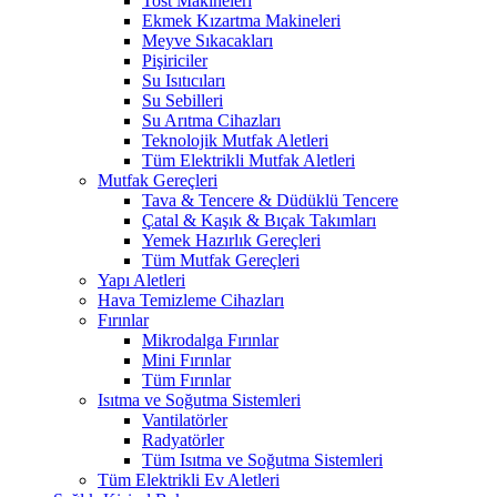
Tost Makineleri
Ekmek Kızartma Makineleri
Meyve Sıkacakları
Pişiriciler
Su Isıtıcıları
Su Sebilleri
Su Arıtma Cihazları
Teknolojik Mutfak Aletleri
Tüm Elektrikli Mutfak Aletleri
Mutfak Gereçleri
Tava & Tencere & Düdüklü Tencere
Çatal & Kaşık & Bıçak Takımları
Yemek Hazırlık Gereçleri
Tüm Mutfak Gereçleri
Yapı Aletleri
Hava Temizleme Cihazları
Fırınlar
Mikrodalga Fırınlar
Mini Fırınlar
Tüm Fırınlar
Isıtma ve Soğutma Sistemleri
Vantilatörler
Radyatörler
Tüm Isıtma ve Soğutma Sistemleri
Tüm Elektrikli Ev Aletleri