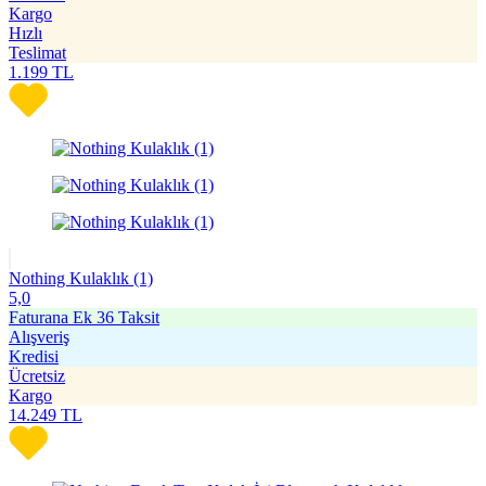
Kargo
Hızlı
Teslimat
1.199
TL
Nothing Kulaklık (1)
5,0
Faturana Ek 36 Taksit
Alışveriş
Kredisi
Ücretsiz
Kargo
14.249
TL