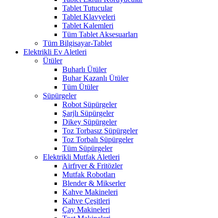
Tablet Tutucular
Tablet Klavyeleri
Tablet Kalemleri
Tüm Tablet Aksesuarları
Tüm Bilgisayar-Tablet
Elektrikli Ev Aletleri
Ütüler
Buharlı Ütüler
Buhar Kazanlı Ütüler
Tüm Ütüler
Süpürgeler
Robot Süpürgeler
Şarjlı Süpürgeler
Dikey Süpürgeler
Toz Torbasız Süpürgeler
Toz Torbalı Süpürgeler
Tüm Süpürgeler
Elektrikli Mutfak Aletleri
Airfryer & Fritözler
Mutfak Robotları
Blender & Mikserler
Kahve Makineleri
Kahve Çeşitleri
Çay Makineleri