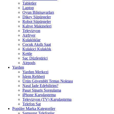
Tabletler
Laptop
Oyun Bilgisayarları
Dikey Süpürgeler
Robot Süpürgeler
Kahve Makineleri
Televizyon
Airfryer
Kulaklıklar
Çocuk Akıllı Saat
Kulakiçi Kulaklık
Kettle
Saç Düzleştirici
Airpods
Yardım
Yardım Merkezi
İşlem Rehberi
Ürün Güvenliği Temas Noktası
Nasıl İade Edebilirim?
Pasaj Sipariş Sorgulama
iPhone Karşılaştırma
Televizyon (TV) Karşılaştırma
Telefon Sat
Popüler Marka Kategoriler
Samsung Telefonlar