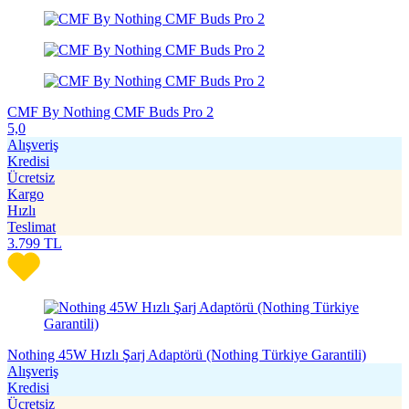
CMF By Nothing CMF Buds Pro 2
5,0
Alışveriş
Kredisi
Ücretsiz
Kargo
Hızlı
Teslimat
3.799
TL
Nothing 45W Hızlı Şarj Adaptörü (Nothing Türkiye Garantili)
Alışveriş
Kredisi
Ücretsiz