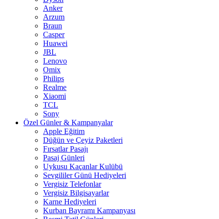
Anker
Arzum
Braun
Casper
Huawei
JBL
Lenovo
Omix
Philips
Realme
Xiaomi
TCL
Sony
Özel Günler & Kampanyalar
Apple Eğitim
Düğün ve Çeyiz Paketleri
Fırsatlar Pasajı
Pasaj Günleri
Uykusu Kaçanlar Kulübü
Sevgililer Günü Hediyeleri
Vergisiz Telefonlar
Vergisiz Bilgisayarlar
Karne Hediyeleri
Kurban Bayramı Kampanyası