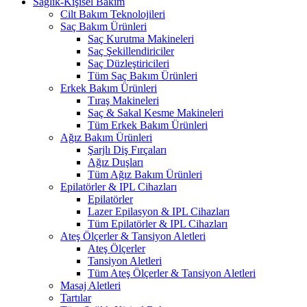
Sağlık-Kişisel Bakım
Cilt Bakım Teknolojileri
Saç Bakım Ürünleri
Saç Kurutma Makineleri
Saç Şekillendiriciler
Saç Düzleştiricileri
Tüm Saç Bakım Ürünleri
Erkek Bakım Ürünleri
Tıraş Makineleri
Saç & Sakal Kesme Makineleri
Tüm Erkek Bakım Ürünleri
Ağız Bakım Ürünleri
Şarjlı Diş Fırçaları
Ağız Duşları
Tüm Ağız Bakım Ürünleri
Epilatörler & IPL Cihazları
Epilatörler
Lazer Epilasyon & IPL Cihazları
Tüm Epilatörler & IPL Cihazları
Ateş Ölçerler & Tansiyon Aletleri
Ateş Ölçerler
Tansiyon Aletleri
Tüm Ateş Ölçerler & Tansiyon Aletleri
Masaj Aletleri
Tartılar