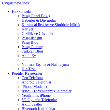
Uygulamayı İndir
Hakkımızda
Pasaj Genel Bakış
Haberler & Duyurular
Kurumsal İletişim ve Sürdürürebilirlik
Kariyer
Gizlilik ve Güvenlik
Pasaj İletişim
Pasaj Blog
Pasaj Gaming
Turkcell Blog
Akıllı Ev
5G
Numara Taşıma & Hat Taşıma
Hız Testi
Popüler Kategoriler
Cep Telefonu
Android Telefonlar
iPhone Modelleri
İkinci El / Yenilenmiş Telefonlar
Yenilenmiş iPhone
5G Uyumlu Telefonlar
Akıllı Saatler
Bluetooth Kulaklıklar