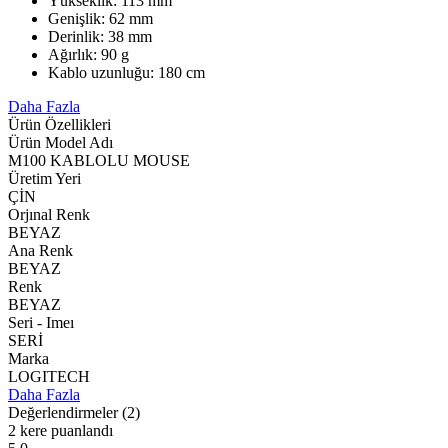
Yükseklik: 113 mm
Genişlik: 62 mm
Derinlik: 38 mm
Ağırlık: 90 g
Kablo uzunluğu: 180 cm
Daha Fazla
Ürün Özellikleri
Ürün Model Adı
M100 KABLOLU MOUSE
Üretim Yeri
ÇİN
Orjınal Renk
BEYAZ
Ana Renk
BEYAZ
Renk
BEYAZ
Seri - Imeı
SERİ
Marka
LOGITECH
Daha Fazla
Değerlendirmeler
(2)
2 kere puanlandı