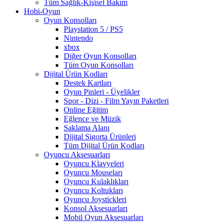
Tüm Sağlık-Kişisel Bakım
Hobi-Oyun
Oyun Konsolları
Playstation 5 / PS5
Nintendo
xbox
Diğer Oyun Konsolları
Tüm Oyun Konsolları
Dijital Ürün Kodları
Destek Kartları
Oyun Pinleri - Üyelikler
Spor - Dizi - Film Yayın Paketleri
Online Eğitim
Eğlence ve Müzik
Saklama Alanı
Dijital Sigorta Ürünleri
Tüm Dijital Ürün Kodları
Oyuncu Aksesuarları
Oyuncu Klavyeleri
Oyuncu Mouseları
Oyuncu Kulaklıkları
Oyuncu Koltukları
Oyuncu Joystickleri
Konsol Aksesuarları
Mobil Oyun Aksesuarları