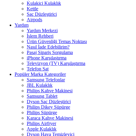
Kulakiçi Kulaklık
Kettle
Saç Düzleştirici
Airpods
Yardım
Yardım Merkezi
İşlem Rehberi
Ürün Güvenliği Temas Noktası
Nasıl İade Edebilirim?
Pasaj Sipariş Sorgulama
iPhone Karşılaştırma
Televizyon (TV) Karşılaştırma
Telefon Sat
Popüler Marka Kategoriler
Samsung Telefonlar
JBL Kulaklık
Philips Kahve Makinesi
Samsung Tablet
Dyson Saç Düzleştirici
Philips Dikey Süpürge
Philips Süpürge
Karaca Kahve Makinesi
Philips Airfryer
Apple Kulaklık
Dyson Hava Temizleyici