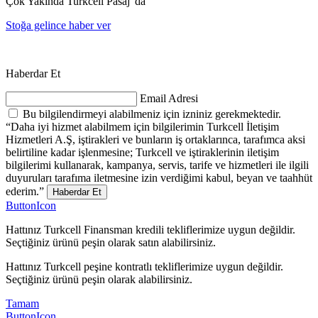
Çok Yakında Turkcell Pasaj' da
Stoğa gelince haber ver
Haberdar Et
Email Adresi
Bu bilgilendirmeyi alabilmeniz için izniniz gerekmektedir.
“Daha iyi hizmet alabilmem için bilgilerimin Turkcell İletişim
Hizmetleri A.Ş, iştirakleri ve bunların iş ortaklarınca, tarafımca aksi
belirtiline kadar işlenmesine; Turkcell ve iştiraklerinin iletişim
bilgilerimi kullanarak, kampanya, servis, tarife ve hizmetleri ile ilgili
duyuruları tarafıma iletmesine izin verdiğimi kabul, beyan ve taahhüt
ederim.”
Haberdar Et
ButtonIcon
Hattınız Turkcell Finansman kredili tekliflerimize uygun değildir.
Seçtiğiniz ürünü peşin olarak satın alabilirsiniz.
Hattınız Turkcell peşine kontratlı tekliflerimize uygun değildir.
Seçtiğiniz ürünü peşin olarak alabilirsiniz.
Tamam
ButtonIcon