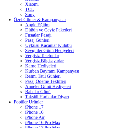
Xiaomi
TCL
Sony
Özel Günler & Kampanyalar
Apple Eğitim
Düğün ve Çeyiz Paketleri
Fırsatlar Pasajı
Pasaj Günleri
Uykusu Kaçanlar Kulübü
Sevgililer Günü Hediyeleri
Vergisiz Telefonlar
Vergisiz Bilgisayarlar
Karne Hediyeleri
Kurban Bayramı Kampanyası
Resmi Tatil Günleri
Pasaj Ödeme Teklifleri
Anneler Günü Hediyeleri
Babalar Günü
Taksitli Harikalar Diyarı
Popüler Ürünler
iPhone 17
iPhone 16
iPhone Air
iPhone 16 Pro Max
iPhone 17 Pro Max