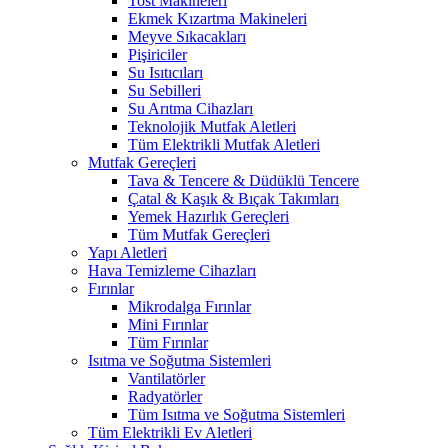
Tost Makineleri
Ekmek Kızartma Makineleri
Meyve Sıkacakları
Pişiriciler
Su Isıtıcıları
Su Sebilleri
Su Arıtma Cihazları
Teknolojik Mutfak Aletleri
Tüm Elektrikli Mutfak Aletleri
Mutfak Gereçleri
Tava & Tencere & Düdüklü Tencere
Çatal & Kaşık & Bıçak Takımları
Yemek Hazırlık Gereçleri
Tüm Mutfak Gereçleri
Yapı Aletleri
Hava Temizleme Cihazları
Fırınlar
Mikrodalga Fırınlar
Mini Fırınlar
Tüm Fırınlar
Isıtma ve Soğutma Sistemleri
Vantilatörler
Radyatörler
Tüm Isıtma ve Soğutma Sistemleri
Tüm Elektrikli Ev Aletleri