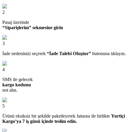
2
Pasaj üzerinde
“Siparişlerim” sekmesine girin
3
İade nedeninizi seçerek
“İade Talebi OIuştur”
butonuna tıklayın.
4
SMS ile gelecek
kargo kodunu
not alın.
5
Ürünü eksiksiz bir şekilde paketleyerek faturası ile birlikte
Yurtiçi
Kargo’ya 7 iş günü içinde teslim edin.