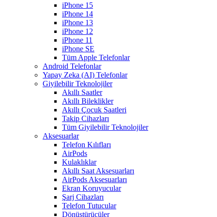
iPhone 15
iPhone 14
iPhone 13
iPhone 12
iPhone 11
iPhone SE
Tüm Apple Telefonlar
Android Telefonlar
Yapay Zeka (AI) Telefonlar
Giyilebilir Teknolojiler
Akıllı Saatler
Akıllı Bileklikler
Akıllı Çocuk Saatleri
Takip Cihazları
Tüm Giyilebilir Teknolojiler
Aksesuarlar
Telefon Kılıfları
AirPods
Kulaklıklar
Akıllı Saat Aksesuarları
AirPods Aksesuarları
Ekran Koruyucular
Şarj Cihazları
Telefon Tutucular
Dönüştürücüler