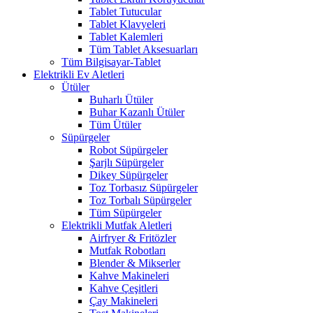
Tablet Tutucular
Tablet Klavyeleri
Tablet Kalemleri
Tüm Tablet Aksesuarları
Tüm Bilgisayar-Tablet
Elektrikli Ev Aletleri
Ütüler
Buharlı Ütüler
Buhar Kazanlı Ütüler
Tüm Ütüler
Süpürgeler
Robot Süpürgeler
Şarjlı Süpürgeler
Dikey Süpürgeler
Toz Torbasız Süpürgeler
Toz Torbalı Süpürgeler
Tüm Süpürgeler
Elektrikli Mutfak Aletleri
Airfryer & Fritözler
Mutfak Robotları
Blender & Mikserler
Kahve Makineleri
Kahve Çeşitleri
Çay Makineleri