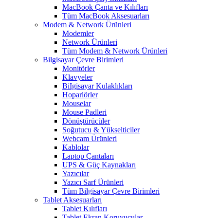
MacBook Çanta ve Kılıfları
Tüm MacBook Aksesuarları
Modem & Network Ürünleri
Modemler
Network Ürünleri
Tüm Modem & Network Ürünleri
Bilgisayar Çevre Birimleri
Monitörler
Klavyeler
BiIgisayar Kulaklıkları
Hoparlörler
Mouselar
Mouse Padleri
Dönüştürücüler
Soğutucu & Yükselticiler
Webcam Ürünleri
Kablolar
Laptop Çantaları
UPS & Güç Kaynakları
Yazıcılar
Yazıcı Sarf Ürünleri
Tüm Bilgisayar Çevre Birimleri
Tablet Aksesuarları
Tablet Kılıfları
Tablet Ekran Koruyucular