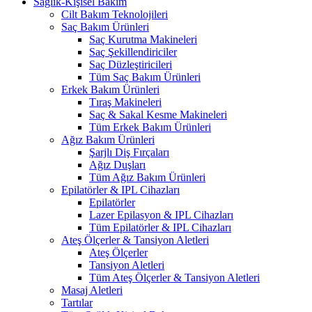
Sağlık-Kişisel Bakım
Cilt Bakım Teknolojileri
Saç Bakım Ürünleri
Saç Kurutma Makineleri
Saç Şekillendiriciler
Saç Düzleştiricileri
Tüm Saç Bakım Ürünleri
Erkek Bakım Ürünleri
Tıraş Makineleri
Saç & Sakal Kesme Makineleri
Tüm Erkek Bakım Ürünleri
Ağız Bakım Ürünleri
Şarjlı Diş Fırçaları
Ağız Duşları
Tüm Ağız Bakım Ürünleri
Epilatörler & IPL Cihazları
Epilatörler
Lazer Epilasyon & IPL Cihazları
Tüm Epilatörler & IPL Cihazları
Ateş Ölçerler & Tansiyon Aletleri
Ateş Ölçerler
Tansiyon Aletleri
Tüm Ateş Ölçerler & Tansiyon Aletleri
Masaj Aletleri
Tartılar