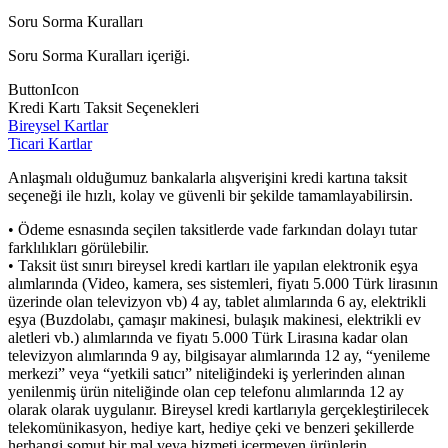
Soru Sorma Kuralları
Soru Sorma Kuralları içeriği.
ButtonIcon
Kredi Kartı Taksit Seçenekleri
Bireysel Kartlar
Ticari Kartlar
Anlaşmalı olduğumuz bankalarla alışverişini kredi kartına taksit
seçeneği ile hızlı, kolay ve güvenli bir şekilde tamamlayabilirsin.
• Ödeme esnasında seçilen taksitlerde vade farkından dolayı tutar
farklılıkları görülebilir.
• Taksit üst sınırı bireysel kredi kartları ile yapılan elektronik eşya
alımlarında (Video, kamera, ses sistemleri, fiyatı 5.000 Türk lirasının
üzerinde olan televizyon vb) 4 ay, tablet alımlarında 6 ay, elektrikli
eşya (Buzdolabı, çamaşır makinesi, bulaşık makinesi, elektrikli ev
aletleri vb.) alımlarında ve fiyatı 5.000 Türk Lirasına kadar olan
televizyon alımlarında 9 ay, bilgisayar alımlarında 12 ay, “yenileme
merkezi” veya “yetkili satıcı” niteliğindeki iş yerlerinden alınan
yenilenmiş ürün niteliğinde olan cep telefonu alımlarında 12 ay
olarak olarak uygulanır. Bireysel kredi kartlarıyla gerçekleştirilecek
telekomünikasyon, hediye kart, hediye çeki ve benzeri şekillerde
herhangi somut bir mal veya hizmeti içermeyen ürünlerin