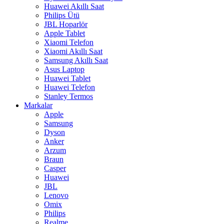
Huawei Akıllı Saat
Philips Ütü
JBL Hoparlör
Apple Tablet
Xiaomi Telefon
Xiaomi Akıllı Saat
Samsung Akıllı Saat
Asus Laptop
Huawei Tablet
Huawei Telefon
Stanley Termos
Markalar
Apple
Samsung
Dyson
Anker
Arzum
Braun
Casper
Huawei
JBL
Lenovo
Omix
Philips
Realme