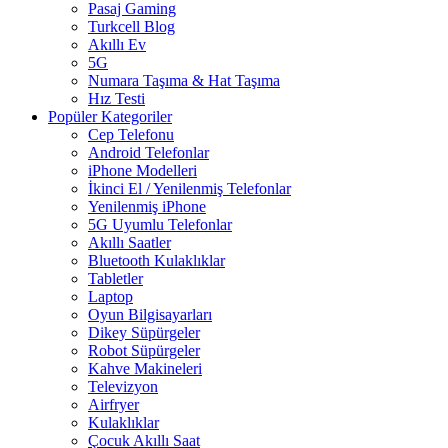
Pasaj Gaming
Turkcell Blog
Akıllı Ev
5G
Numara Taşıma & Hat Taşıma
Hız Testi
Popüler Kategoriler
Cep Telefonu
Android Telefonlar
iPhone Modelleri
İkinci El / Yenilenmiş Telefonlar
Yenilenmiş iPhone
5G Uyumlu Telefonlar
Akıllı Saatler
Bluetooth Kulaklıklar
Tabletler
Laptop
Oyun Bilgisayarları
Dikey Süpürgeler
Robot Süpürgeler
Kahve Makineleri
Televizyon
Airfryer
Kulaklıklar
Çocuk Akıllı Saat