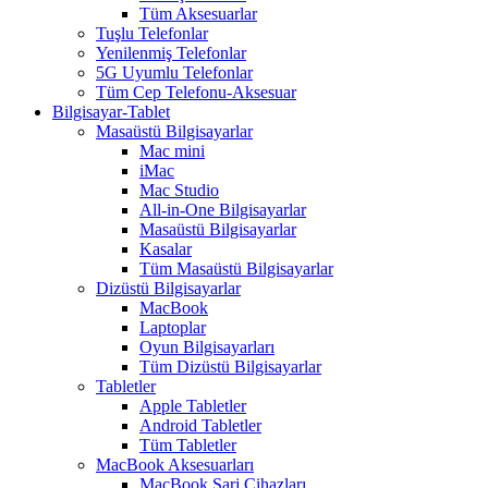
Tüm Aksesuarlar
Tuşlu Telefonlar
Yenilenmiş Telefonlar
5G Uyumlu Telefonlar
Tüm Cep Telefonu-Aksesuar
Bilgisayar-Tablet
Masaüstü Bilgisayarlar
Mac mini
iMac
Mac Studio
All-in-One Bilgisayarlar
Masaüstü Bilgisayarlar
Kasalar
Tüm Masaüstü Bilgisayarlar
Dizüstü Bilgisayarlar
MacBook
Laptoplar
Oyun Bilgisayarları
Tüm Dizüstü Bilgisayarlar
Tabletler
Apple Tabletler
Android Tabletler
Tüm Tabletler
MacBook Aksesuarları
MacBook Şarj Cihazları