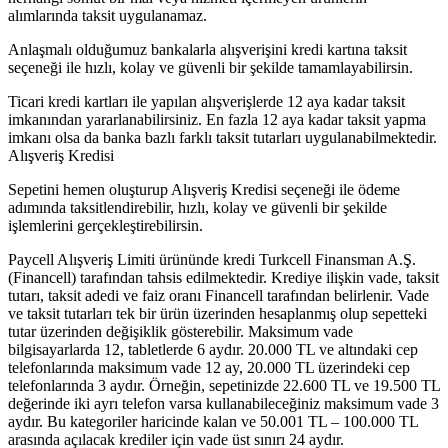
alımlarında taksit uygulanamaz.
Anlaşmalı olduğumuz bankalarla alışverişini kredi kartına taksit
seçeneği ile hızlı, kolay ve güvenli bir şekilde tamamlayabilirsin.
Ticari kredi kartları ile yapılan alışverişlerde 12 aya kadar taksit
imkanından yararlanabilirsiniz. En fazla 12 aya kadar taksit yapma
imkanı olsa da banka bazlı farklı taksit tutarları uygulanabilmektedir.
Alışveriş Kredisi
Sepetini hemen oluşturup Alışveriş Kredisi seçeneği ile ödeme
adımında taksitlendirebilir, hızlı, kolay ve güvenli bir şekilde
işlemlerini gerçekleştirebilirsin.
Paycell Alışveriş Limiti ürününde kredi Turkcell Finansman A.Ş.
(Financell) tarafından tahsis edilmektedir. Krediye ilişkin vade, taksit
tutarı, taksit adedi ve faiz oranı Financell tarafından belirlenir. Vade
ve taksit tutarları tek bir ürün üzerinden hesaplanmış olup sepetteki
tutar üzerinden değişiklik gösterebilir. Maksimum vade
bilgisayarlarda 12, tabletlerde 6 aydır. 20.000 TL ve altındaki cep
telefonlarında maksimum vade 12 ay, 20.000 TL üzerindeki cep
telefonlarında 3 aydır. Örneğin, sepetinizde 22.600 TL ve 19.500 TL
değerinde iki ayrı telefon varsa kullanabileceğiniz maksimum vade 3
aydır. Bu kategoriler haricinde kalan ve 50.001 TL – 100.000 TL
arasında açılacak krediler için vade üst sınırı 24 aydır.