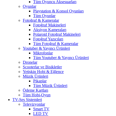
Tüm Oyuncu Aksesuarları
Oyunlar
Playstation & Konsol Oyunları
Tüm Oyunlar
Fotoğraf & Kameralar
Fotoğraf Makineleri
Aksiyon Kameraları
Polaroid Fotoğraf Makineleri
Fotoğraf Yazıcıları
Tüm Fotoğraf & Kameralar
Youtuber & Yayıncı Ürünleri
Mikrofonlar
Tüm Youtuber & Yayıncı Ürünleri
Dronelar
Scooterlar ve Bisikletler
Yetişkin Hobi & Eğlence
Müzik Ürünleri
Pikaplar
Tüm Müzik Ürünleri
Ödeme Kartları
Tüm Hobi-Oyun
TV-Ses Sistemleri
Televizyonlar
Smart TV
LED TV