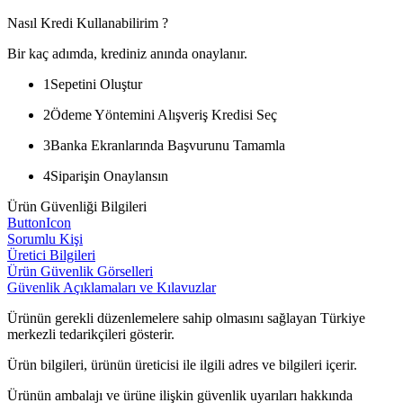
Nasıl Kredi Kullanabilirim ?
Bir kaç adımda, krediniz anında onaylanır.
1
Sepetini Oluştur
2
Ödeme Yöntemini Alışveriş Kredisi Seç
3
Banka Ekranlarında Başvurunu Tamamla
4
Siparişin Onaylansın
Ürün Güvenliği Bilgileri
ButtonIcon
Sorumlu Kişi
Üretici Bilgileri
Ürün Güvenlik Görselleri
Güvenlik Açıklamaları ve Kılavuzlar
Ürünün gerekli düzenlemelere sahip olmasını sağlayan Türkiye
merkezli tedarikçileri gösterir.
Ürün bilgileri, ürünün üreticisi ile ilgili adres ve bilgileri içerir.
Ürünün ambalajı ve ürüne ilişkin güvenlik uyarıları hakkında