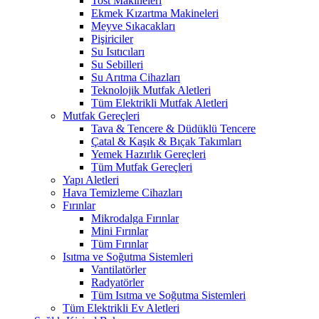
Tost Makineleri
Ekmek Kızartma Makineleri
Meyve Sıkacakları
Pişiriciler
Su Isıtıcıları
Su Sebilleri
Su Arıtma Cihazları
Teknolojik Mutfak Aletleri
Tüm Elektrikli Mutfak Aletleri
Mutfak Gereçleri
Tava & Tencere & Düdüklü Tencere
Çatal & Kaşık & Bıçak Takımları
Yemek Hazırlık Gereçleri
Tüm Mutfak Gereçleri
Yapı Aletleri
Hava Temizleme Cihazları
Fırınlar
Mikrodalga Fırınlar
Mini Fırınlar
Tüm Fırınlar
Isıtma ve Soğutma Sistemleri
Vantilatörler
Radyatörler
Tüm Isıtma ve Soğutma Sistemleri
Tüm Elektrikli Ev Aletleri