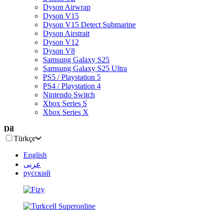
Dyson Airwrap
Dyson V15
Dyson V15 Detect Submarine
Dyson Airstrait
Dyson V12
Dyson V8
Samsung Galaxy S25
Samsung Galaxy S25 Ultra
PS5 / Playstation 5
PS4 / Playstation 4
Nintendo Switch
Xbox Series S
Xbox Series X
Dil
Türkçe
English
عربى
русский