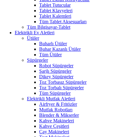
Tablet Tutucular
Tablet Klavyeleri
Tablet Kalemleri
Tüm Tablet Aksesuarları
Tüm Bilgisayar-Tablet
Elektrikli Ev Aletleri
Ütüler
Buharlı Ütüler
Buhar Kazanlı Ütüler
Tüm Ütüler
Süpürgeler
Robot Süpürgeler
Şarjlı Süpürgeler
Dikey Süpürgeler
Toz Torbasız Süpürgeler
Toz Torbalı Süpürgeler
Tüm Süpürgeler
Elektrikli Mutfak Aletleri
Airfryer & Fritözler
Mutfak Robotları
Blender & Mikserler
Kahve Makineleri
Kahve Çeşitleri
Çay Makineleri