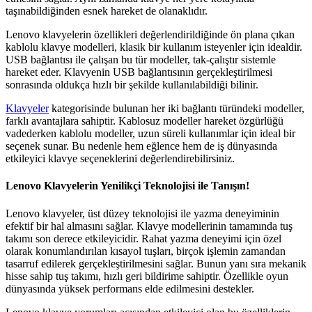
taşınabildiğinden esnek hareket de olanaklıdır.
Lenovo klavyelerin özellikleri değerlendirildiğinde ön plana çıkan
kablolu klavye modelleri, klasik bir kullanım isteyenler için idealdir.
USB bağlantısı ile çalışan bu tür modeller, tak-çalıştır sistemle
hareket eder. Klavyenin USB bağlantısının gerçekleştirilmesi
sonrasında oldukça hızlı bir şekilde kullanılabildiği bilinir.
Klavyeler
kategorisinde bulunan her iki bağlantı türündeki modeller,
farklı avantajlara sahiptir. Kablosuz modeller hareket özgürlüğü
vadederken kablolu modeller, uzun süreli kullanımlar için ideal bir
seçenek sunar. Bu nedenle hem eğlence hem de iş dünyasında
etkileyici klavye seçeneklerini değerlendirebilirsiniz.
Lenovo Klavyelerin Yenilikçi Teknolojisi ile Tanışın!
Lenovo klavyeler, üst düzey teknolojisi ile yazma deneyiminin
efektif bir hal almasını sağlar. Klavye modellerinin tamamında tuş
takımı son derece etkileyicidir. Rahat yazma deneyimi için özel
olarak konumlandırılan kısayol tuşları, birçok işlemin zamandan
tasarruf edilerek gerçekleştirilmesini sağlar. Bunun yanı sıra mekanik
hisse sahip tuş takımı, hızlı geri bildirime sahiptir. Özellikle oyun
dünyasında yüksek performans elde edilmesini destekler.