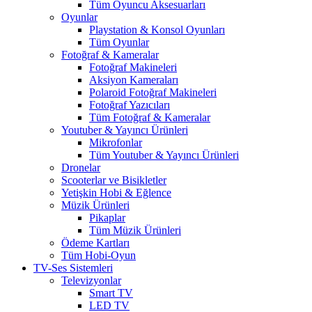
Tüm Oyuncu Aksesuarları
Oyunlar
Playstation & Konsol Oyunları
Tüm Oyunlar
Fotoğraf & Kameralar
Fotoğraf Makineleri
Aksiyon Kameraları
Polaroid Fotoğraf Makineleri
Fotoğraf Yazıcıları
Tüm Fotoğraf & Kameralar
Youtuber & Yayıncı Ürünleri
Mikrofonlar
Tüm Youtuber & Yayıncı Ürünleri
Dronelar
Scooterlar ve Bisikletler
Yetişkin Hobi & Eğlence
Müzik Ürünleri
Pikaplar
Tüm Müzik Ürünleri
Ödeme Kartları
Tüm Hobi-Oyun
TV-Ses Sistemleri
Televizyonlar
Smart TV
LED TV