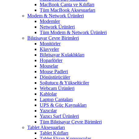
MacBook Çanta ve Kılıfları
Tüm MacBook Aksesuarları
Modem & Network Ürünleri
Modemler
Network Ürünleri
Tüm Modem & Network Ürünleri
Bilgisayar Çevre Birimleri
Monitörler
Klavyeler
BiIgisayar Kulaklıkları
Hoparlörler
Mouselar
Mouse Padleri
Dönüştürücüler
Soğutucu & Yükselticiler
Webcam Ürünleri
Kablolar
Laptop Çantaları
UPS & Güç Kaynakları
Yazıcılar
Yazıcı Sarf Ürünleri
Tüm Bilgisayar Çevre Birimleri
Tablet Aksesuarları
Tablet Kılıfları
Tablet Ekran Koruyucular