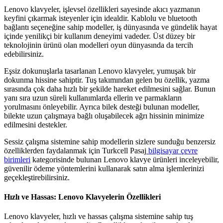
Lenovo klavyeler, işlevsel özellikleri sayesinde akıcı yazmanın
keyfini çıkarmak isteyenler için idealdir. Kablolu ve bluetooth
bağlantı seçeneğine sahip modeller, iş dünyasında ve gündelik hayat
içinde yenilikçi bir kullanım deneyimi vadeder. Üst düzey bir
teknolojinin ürünü olan modelleri oyun dünyasında da tercih
edebilirsiniz.
Eşsiz dokunuşlarla tasarlanan Lenovo klavyeler, yumuşak bir
dokunma hissine sahiptir. Tuş takımından gelen bu özellik, yazma
sırasında çok daha hızlı bir şekilde hareket edilmesini sağlar. Bunun
yanı sıra uzun süreli kullanımlarda ellerin ve parmakların
yorulmasını önleyebilir. Ayrıca bilek desteği bulunan modeller,
bilekte uzun çalışmaya bağlı oluşabilecek ağrı hissinin minimize
edilmesini destekler.
Sessiz çalışma sistemine sahip modellerin sizlere sunduğu benzersiz
özelliklerden faydalanmak için Turkcell Pasaj
bilgisayar çevre
birimleri
kategorisinde bulunan Lenovo klavye ürünleri inceleyebilir,
güvenilir ödeme yöntemlerini kullanarak satın alma işlemlerinizi
geçekleştirebilirsiniz.
Hızlı ve Hassas: Lenovo Klavyelerin Özellikleri
Lenovo klavyeler, hızlı ve hassas çalışma sistemine sahip tuş