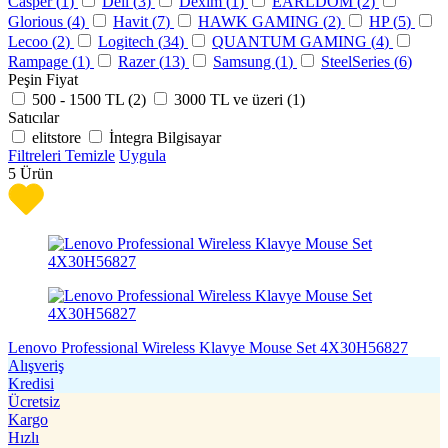
Casper (
1
)
Dell (
3
)
Dexim (
1
)
EARLDOM (
2
)
Glorious (
4
)
Havit (
7
)
HAWK GAMING (
2
)
HP (
5
)
Lecoo (
2
)
Logitech (
34
)
QUANTUM GAMING (
4
)
Rampage (
1
)
Razer (
13
)
Samsung (
1
)
SteelSeries (
6
)
Peşin Fiyat
500 - 1500 TL (
2
)
3000 TL ve üzeri (
1
)
Satıcılar
elitstore
İntegra Bilgisayar
Filtreleri Temizle
Uygula
5
Ürün
Lenovo Professional Wireless Klavye Mouse Set 4X30H56827
Alışveriş
Kredisi
Ücretsiz
Kargo
Hızlı