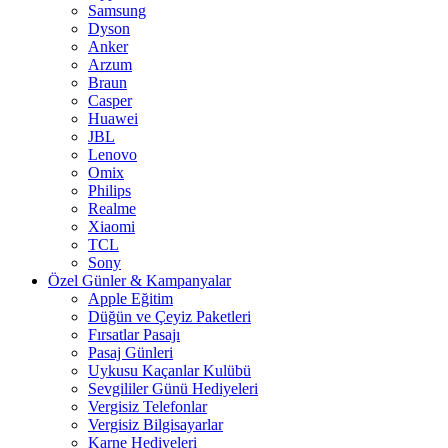
Samsung
Dyson
Anker
Arzum
Braun
Casper
Huawei
JBL
Lenovo
Omix
Philips
Realme
Xiaomi
TCL
Sony
Özel Günler & Kampanyalar
Apple Eğitim
Düğün ve Çeyiz Paketleri
Fırsatlar Pasajı
Pasaj Günleri
Uykusu Kaçanlar Kulübü
Sevgililer Günü Hediyeleri
Vergisiz Telefonlar
Vergisiz Bilgisayarlar
Karne Hediyeleri