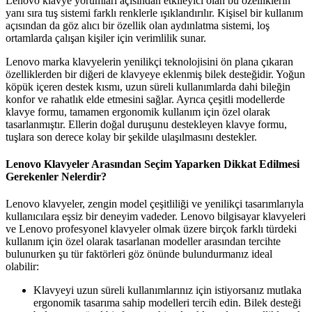
Lenovo klavye yorumları açısından etkileyici olan bu özelliklerin
yanı sıra tuş sistemi farklı renklerle ışıklandırılır. Kişisel bir kullanım
açısından da göz alıcı bir özellik olan aydınlatma sistemi, loş
ortamlarda çalışan kişiler için verimlilik sunar.
Lenovo marka klavyelerin yenilikçi teknolojisini ön plana çıkaran
özelliklerden bir diğeri de klavyeye eklenmiş bilek desteğidir. Yoğun
köpük içeren destek kısmı, uzun süreli kullanımlarda dahi bileğin
konfor ve rahatlık elde etmesini sağlar. Ayrıca çeşitli modellerde
klavye formu, tamamen ergonomik kullanım için özel olarak
tasarlanmıştır. Ellerin doğal duruşunu destekleyen klavye formu,
tuşlara son derece kolay bir şekilde ulaşılmasını destekler.
Lenovo Klavyeler Arasından Seçim Yaparken Dikkat Edilmesi
Gerekenler Nelerdir?
Lenovo klavyeler, zengin model çeşitliliği ve yenilikçi tasarımlarıyla
kullanıcılara eşsiz bir deneyim vadeder. Lenovo bilgisayar klavyeleri
ve Lenovo profesyonel klavyeler olmak üzere birçok farklı türdeki
kullanım için özel olarak tasarlanan modeller arasından tercihte
bulunurken şu tür faktörleri göz önünde bulundurmanız ideal
olabilir:
Klavyeyi uzun süreli kullanımlarınız için istiyorsanız mutlaka
ergonomik tasarıma sahip modelleri tercih edin. Bilek desteği