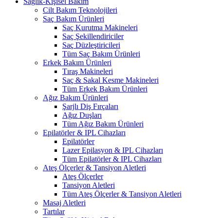
Sağlık-Kişisel Bakım
Cilt Bakım Teknolojileri
Saç Bakım Ürünleri
Saç Kurutma Makineleri
Saç Şekillendiriciler
Saç Düzleştiricileri
Tüm Saç Bakım Ürünleri
Erkek Bakım Ürünleri
Tıraş Makineleri
Saç & Sakal Kesme Makineleri
Tüm Erkek Bakım Ürünleri
Ağız Bakım Ürünleri
Şarjlı Diş Fırçaları
Ağız Duşları
Tüm Ağız Bakım Ürünleri
Epilatörler & IPL Cihazları
Epilatörler
Lazer Epilasyon & IPL Cihazları
Tüm Epilatörler & IPL Cihazları
Ateş Ölçerler & Tansiyon Aletleri
Ateş Ölçerler
Tansiyon Aletleri
Tüm Ateş Ölçerler & Tansiyon Aletleri
Masaj Aletleri
Tartılar