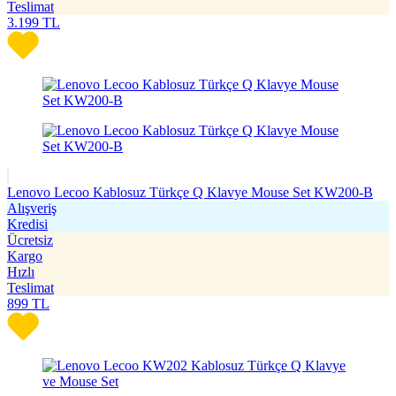
Teslimat
3.199
TL
Lenovo Lecoo Kablosuz Türkçe Q Klavye Mouse Set KW200-B
Alışveriş
Kredisi
Ücretsiz
Kargo
Hızlı
Teslimat
899
TL