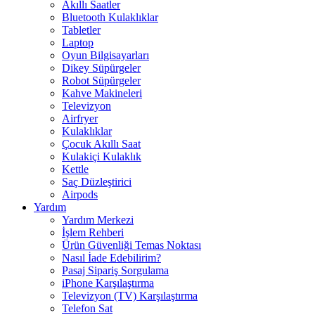
Akıllı Saatler
Bluetooth Kulaklıklar
Tabletler
Laptop
Oyun Bilgisayarları
Dikey Süpürgeler
Robot Süpürgeler
Kahve Makineleri
Televizyon
Airfryer
Kulaklıklar
Çocuk Akıllı Saat
Kulakiçi Kulaklık
Kettle
Saç Düzleştirici
Airpods
Yardım
Yardım Merkezi
İşlem Rehberi
Ürün Güvenliği Temas Noktası
Nasıl İade Edebilirim?
Pasaj Sipariş Sorgulama
iPhone Karşılaştırma
Televizyon (TV) Karşılaştırma
Telefon Sat