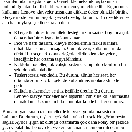
takımlarından meydana gelir. Genellikle mekanik tuş takımları
bulunduğundan konforlu bir yazım deneyimi elde edilir. Ergonomik
kullanım, Lenovo klavyeler açısından dikkate değer olmakla birlikte
klavye modellerinin birçok işlevsel özelliği bulunur. Bu özellikler ise
ana hatlarıyla şu şekilde sıralanabilir:
Klavye ile birleştirilen bilek desteği, uzun saatler boyunca çok
daha rahat bir çalışma imkanı sunar.
İnce ve hafif tasarım, klavye modellerinin farklı alanlara
rahatlıkla taşınmasını sağlar. Günlük ve iş kullanımlarında
efektif bir seçenek olarak değerlendirilebilen klavyeleri,
istediğiniz her ortama taşıyabilirsiniz.
Kablolu modeller, tak-çalıştır sisteme sahip olup konforlu bir
şekilde kullanılabilir.
Tuşları sessiz yapıdadır. Bu durum, günün her saati her
ortamda sorunsuz bir şekilde kullanılmasını olanaklı hale
getirir.
Kaliteli malzemeler ve titiz işçilikle üretilir. Bu durum,
Lenovo klavye modellerinde tuşların uzun süre kullanılmasına
olanak tanır. Uzun süreli kullanımlarda bile harfler silinmez.
Bunların yanı sıra bazı modellerde klavye aydınlatma sistemi
bulunur. Bu durum, tuşların çok daha rahat bir şekilde görünmesini
sağlar. Ayrıca ışığın az olduğu ortamlarda çok daha kolay bir şekilde
yazı yazılabilir. Lenovo klavyeleri kullananlar için önemli olan bu