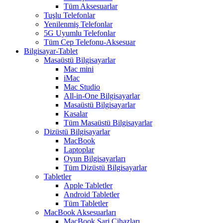
Tüm Aksesuarlar
Tuşlu Telefonlar
Yenilenmiş Telefonlar
5G Uyumlu Telefonlar
Tüm Cep Telefonu-Aksesuar
Bilgisayar-Tablet
Masaüstü Bilgisayarlar
Mac mini
iMac
Mac Studio
All-in-One Bilgisayarlar
Masaüstü Bilgisayarlar
Kasalar
Tüm Masaüstü Bilgisayarlar
Dizüstü Bilgisayarlar
MacBook
Laptoplar
Oyun Bilgisayarları
Tüm Dizüstü Bilgisayarlar
Tabletler
Apple Tabletler
Android Tabletler
Tüm Tabletler
MacBook Aksesuarları
MacBook Şarj Cihazları