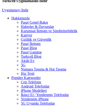
Turkcell Uygulamasını İndir
Uygulamayı İndir
Hakkımızda
Pasaj Genel Bakış
Haberler & Duyurular
Kurumsal İletişim ve Sürdürürebilirlik
Kariyer
Gizlilik ve Güvenlik
Pasaj İletişim
Pasaj Blog
Pasaj Gaming
Turkcell Blog
Akıllı Ev
5G
Numara Taşıma & Hat Taşıma
Hız Testi
Popüler Kategoriler
Cep Telefonu
Android Telefonlar
iPhone Modelleri
İkinci El / Yenilenmiş Telefonlar
Yenilenmiş iPhone
5G Uyumlu Telefonlar