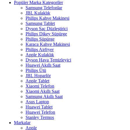
Popüler Marka Kategoriler
Samsung Telefonlar
JBL Kulaklık
Philips Kahve Makinesi
Samsung Tablet
Dyson Saç Düzleştirici
Philips Dikey Süpürge
Philips Süpürge
Karaca Kahve Makinesi
Philips Airfryer
Apple Kulaklık
Dyson Hava Temizleyici
Huawei Akıllı Saat
Philips Ütü
JBL Hoparlör
Apple Tablet
Xiaomi Telefon
Xiaomi Akıllı Saat
Samsung Akıllı Saat
Asus Laptop
Huawei Tablet
Huawei Telefon
Stanley Termos
Markalar
Apple