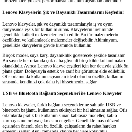
tür özellikler, yüksek performansla kullanım açısından önemlidir.
Lenovo Klavyelerin Şık ve Dayanıklı Tasarımlarını Keşfedin!
Lenovo klavyeler, şık ve dayanıklı tasarımlarıyla iş ve oyun
dünyasında eşsiz bir kullanım sunar. Klavyelerin üretiminde
genellikle kaliteli malzemeler tercih edilir. Bu tür malzemelerin
özellikleri ve kullanılacak malzemeler değişebilir. Alüminyum,
genellikle klavyelerin gövde kısmında kullanılır.
Birçok model, suya karşı dayanıklılık gösterecek şekilde tasarlanır.
Bu sayede her ortamda çok daha güvenli bir şekilde kullanılmaları
olanaklıdır. Ayrıca Lenovo klavye çeşitleri için her detayda şıklık ön
plana çıkar. Dolayısıyla estetik ve zarif bir görünüm elde edilebilir.
Ofis ortamında kullanım açısından ideal olan bu özellik, kullanım
sırasında kendinizi çok daha iyi hissetmenizi sağlar.
USB ve Bluetooth Bağlantı Seçenekleri ile Lenovo Klavyeler
Lenovo klavyeler, farklı bağlantı seçeneklerine sahiptir. USB ve
bluetooth bağlantı, kullanımın etkileyici bir hal almasını sağlar. Ofis
ortamlarda pratik bir kullanım sunan kablosuz modeller, kablo
karmaşasının ortaya çıkmasını engeller. Genellikle masa düzeni
açısından önemli olan bu özellik, çalışanların da rahat hareket
etmesini sağlar. Aynı zamanda klavye her yere kolaylıkla