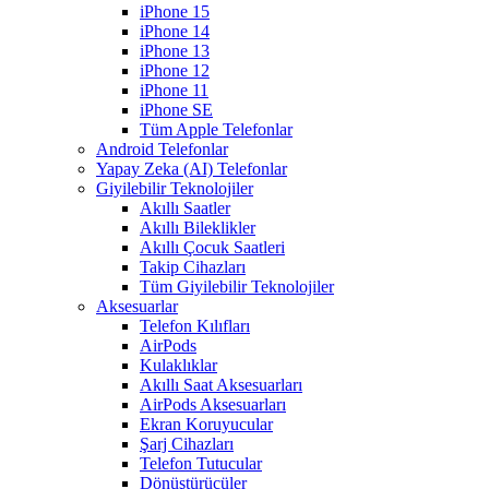
iPhone 15
iPhone 14
iPhone 13
iPhone 12
iPhone 11
iPhone SE
Tüm Apple Telefonlar
Android Telefonlar
Yapay Zeka (AI) Telefonlar
Giyilebilir Teknolojiler
Akıllı Saatler
Akıllı Bileklikler
Akıllı Çocuk Saatleri
Takip Cihazları
Tüm Giyilebilir Teknolojiler
Aksesuarlar
Telefon Kılıfları
AirPods
Kulaklıklar
Akıllı Saat Aksesuarları
AirPods Aksesuarları
Ekran Koruyucular
Şarj Cihazları
Telefon Tutucular
Dönüştürücüler