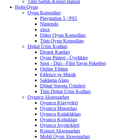
Tüm Sağlık-Kişisel Bakım
Hobi-Oyun
Oyun Konsolları
Playstation 5 / PS5
Nintendo
xbox
Diğer Oyun Konsolları
Tüm Oyun Konsolları
Dijital Ürün Kodları
Destek Kartları
Oyun Pinleri - Üyelikler
Spor - Dizi - Film Yayın Paketleri
Online Eğitim
Eğlence ve Müzik
Saklama Alanı
Dijital Sigorta Ürünleri
Tüm Dijital Ürün Kodları
Oyuncu Aksesuarları
Oyuncu Klavyeleri
Oyuncu Mouseları
Oyuncu Kulaklıkları
Oyuncu Koltukları
Oyuncu Joystickleri
Konsol Aksesuarları
Mobil Oyun Aksesuarları