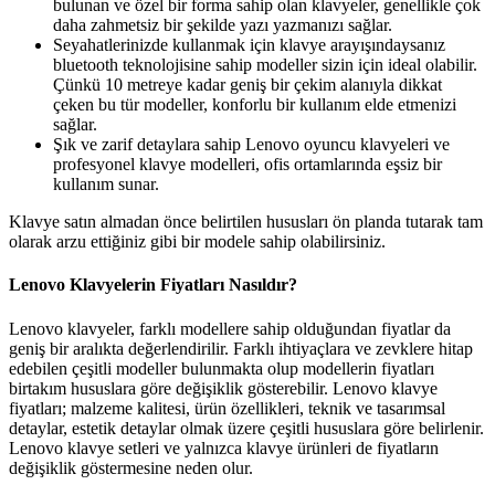
bulunan ve özel bir forma sahip olan klavyeler, genellikle çok
daha zahmetsiz bir şekilde yazı yazmanızı sağlar.
Seyahatlerinizde kullanmak için klavye arayışındaysanız
bluetooth teknolojisine sahip modeller sizin için ideal olabilir.
Çünkü 10 metreye kadar geniş bir çekim alanıyla dikkat
çeken bu tür modeller, konforlu bir kullanım elde etmenizi
sağlar.
Şık ve zarif detaylara sahip Lenovo oyuncu klavyeleri ve
profesyonel klavye modelleri, ofis ortamlarında eşsiz bir
kullanım sunar.
Klavye satın almadan önce belirtilen hususları ön planda tutarak tam
olarak arzu ettiğiniz gibi bir modele sahip olabilirsiniz.
Lenovo Klavyelerin Fiyatları Nasıldır?
Lenovo klavyeler, farklı modellere sahip olduğundan fiyatlar da
geniş bir aralıkta değerlendirilir. Farklı ihtiyaçlara ve zevklere hitap
edebilen çeşitli modeller bulunmakta olup modellerin fiyatları
birtakım hususlara göre değişiklik gösterebilir. Lenovo klavye
fiyatları; malzeme kalitesi, ürün özellikleri, teknik ve tasarımsal
detaylar, estetik detaylar olmak üzere çeşitli hususlara göre belirlenir.
Lenovo klavye setleri ve yalnızca klavye ürünleri de fiyatların
değişiklik göstermesine neden olur.