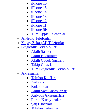
iPhone 16
iPhone 15
iPhone 14
iPhone 13
iPhone 12
iPhone 11
iPhone SE
Tüm Apple Telefonlar
Android Telefonlar
Yapay Zeka (AI) Telefonlar
Giyilebilir Teknolojiler
Akıllı Saatler
Akıllı Bileklikler
Akıllı Çocuk Saatleri
Takip Cihazları
Tüm Giyilebilir Teknolojiler
Aksesuarlar
Telefon Kılıfları
AirPods
Kulaklıklar
Akıllı Saat Aksesuarları
AirPods Aksesuarları
Ekran Koruyucular
Şarj Cihazları
Telefon Tutucular