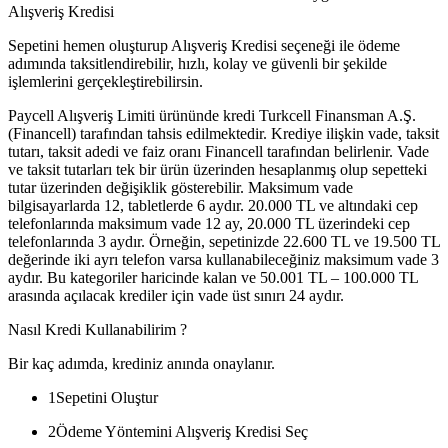
Alışveriş Kredisi
Sepetini hemen oluşturup Alışveriş Kredisi seçeneği ile ödeme
adımında taksitlendirebilir, hızlı, kolay ve güvenli bir şekilde
işlemlerini gerçekleştirebilirsin.
Paycell Alışveriş Limiti ürününde kredi Turkcell Finansman A.Ş.
(Financell) tarafından tahsis edilmektedir. Krediye ilişkin vade, taksit
tutarı, taksit adedi ve faiz oranı Financell tarafından belirlenir. Vade
ve taksit tutarları tek bir ürün üzerinden hesaplanmış olup sepetteki
tutar üzerinden değişiklik gösterebilir. Maksimum vade
bilgisayarlarda 12, tabletlerde 6 aydır. 20.000 TL ve altındaki cep
telefonlarında maksimum vade 12 ay, 20.000 TL üzerindeki cep
telefonlarında 3 aydır. Örneğin, sepetinizde 22.600 TL ve 19.500 TL
değerinde iki ayrı telefon varsa kullanabileceğiniz maksimum vade 3
aydır. Bu kategoriler haricinde kalan ve 50.001 TL – 100.000 TL
arasında açılacak krediler için vade üst sınırı 24 aydır.
Nasıl Kredi Kullanabilirim ?
Bir kaç adımda, krediniz anında onaylanır.
1
Sepetini Oluştur
2
Ödeme Yöntemini Alışveriş Kredisi Seç