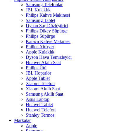
Samsung Telefonlar
JBL Kulaklık
Philips Kahve Makinesi
Samsung Tablet
Dyson Saç Düzleştirici
Philips Dikey Süpürge
Philips Süpürge
Karaca Kahve Makinesi
Philips Airfryer
Apple Kulaklık
Dyson Hava Temizleyici
Huawei Akıllı Saat
Philips Ütü
JBL Hoparlör
Apple Tablet
Xiaomi Telefon
Xiaomi Akıllı Saat
Samsung Akıllı Saat
Asus Laptop
Huawei Tablet
Huawei Telefon
Stanley Termos
Markalar
Apple
Samsung