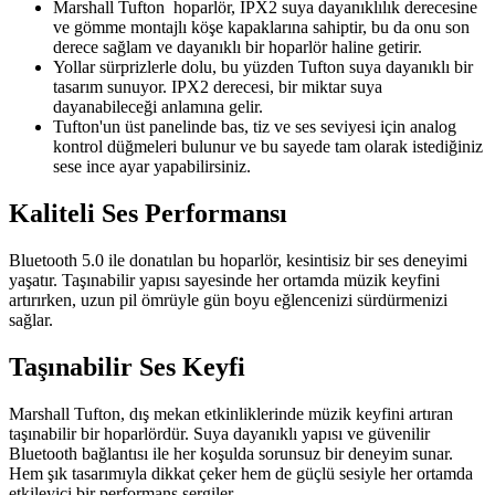
Marshall Tufton hoparlör, IPX2 suya dayanıklılık derecesine
ve gömme montajlı köşe kapaklarına sahiptir, bu da onu son
derece sağlam ve dayanıklı bir hoparlör haline getirir.
Yollar sürprizlerle dolu, bu yüzden Tufton suya dayanıklı bir
tasarım sunuyor. IPX2 derecesi, bir miktar suya
dayanabileceği anlamına gelir.
Tufton'un üst panelinde bas, tiz ve ses seviyesi için analog
kontrol düğmeleri bulunur ve bu sayede tam olarak istediğiniz
sese ince ayar yapabilirsiniz.
Kaliteli Ses Performansı
Bluetooth 5.0 ile donatılan bu hoparlör, kesintisiz bir ses deneyimi
yaşatır. Taşınabilir yapısı sayesinde her ortamda müzik keyfini
artırırken, uzun pil ömrüyle gün boyu eğlencenizi sürdürmenizi
sağlar.
Taşınabilir Ses Keyfi
Marshall Tufton, dış mekan etkinliklerinde müzik keyfini artıran
taşınabilir bir hoparlördür. Suya dayanıklı yapısı ve güvenilir
Bluetooth bağlantısı ile her koşulda sorunsuz bir deneyim sunar.
Hem şık tasarımıyla dikkat çeker hem de güçlü sesiyle her ortamda
etkileyici bir performans sergiler.