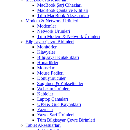
MacBook Şarj Cihazları
MacBook Çanta ve Kılıfları
Tüm MacBook Aksesuarları
Modem & Network Ürünleri
Modemler
Network Ürünleri
Tüm Modem & Network Ürünleri
Bilgisayar Çevre Birimleri
Monitörler
Klavyeler
BiIgisayar Kulaklıkları
Hoparlörler
Mouselar
Mouse Padleri
Dönüştürücüler
Soğutucu & Yükselticiler
Webcam Ürünleri
Kablolar
Laptop Çantaları
UPS & Güç Kaynakları
Yazıcılar
Yazıcı Sarf Ürünleri
Tüm Bilgisayar Çevre Birimleri
Tablet Aksesuarları