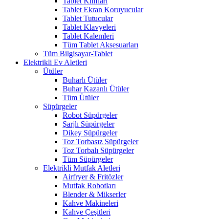
Tablet Kılıfları
Tablet Ekran Koruyucular
Tablet Tutucular
Tablet Klavyeleri
Tablet Kalemleri
Tüm Tablet Aksesuarları
Tüm Bilgisayar-Tablet
Elektrikli Ev Aletleri
Ütüler
Buharlı Ütüler
Buhar Kazanlı Ütüler
Tüm Ütüler
Süpürgeler
Robot Süpürgeler
Şarjlı Süpürgeler
Dikey Süpürgeler
Toz Torbasız Süpürgeler
Toz Torbalı Süpürgeler
Tüm Süpürgeler
Elektrikli Mutfak Aletleri
Airfryer & Fritözler
Mutfak Robotları
Blender & Mikserler
Kahve Makineleri
Kahve Çeşitleri