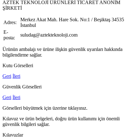
AZTEK TEKNOLOJİ ÜRÜNLERİ TİCARET ANONİM
ŞİRKETİ
Merkez Akat Mah. Hare Sok. No:1 / Beşiktaş 34535
Adres:
İstanbul
E-
suludag@aztekteknoloji.com
posta:
Ürünün ambalajı ve ürüne ilişkin güvenlik uyarıları hakkında
bilgilendirme sağlar.
Kutu Görselleri
Geri
İleri
Güvenlik Görselleri
Geri
İleri
Görselleri büyütmek için üzerine tıklayınız.
Kılavuz ve ürün belgeleri, doğru ürün kullanımı için önemli
güvenlik bilgileri sağlar.
Kılavuzlar