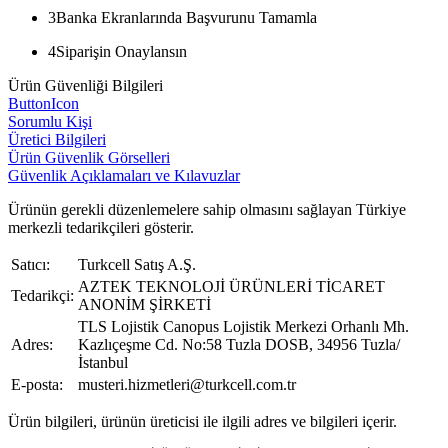
3
Banka Ekranlarında Başvurunu Tamamla
4
Siparişin Onaylansın
Ürün Güvenliği Bilgileri
ButtonIcon
Sorumlu Kişi
Üretici Bilgileri
Ürün Güvenlik Görselleri
Güvenlik Açıklamaları ve Kılavuzlar
Ürünün gerekli düzenlemelere sahip olmasını sağlayan Türkiye
merkezli tedarikçileri gösterir.
Satıcı:
Turkcell Satış A.Ş.
AZTEK TEKNOLOJİ ÜRÜNLERİ TİCARET
Tedarikçi:
ANONİM ŞİRKETİ
TLS Lojistik Canopus Lojistik Merkezi Orhanlı Mh.
Adres:
Kazlıçeşme Cd. No:58 Tuzla DOSB, 34956 Tuzla/
İstanbul
E-posta:
musteri.hizmetleri@turkcell.com.tr
Ürün bilgileri, ürünün üreticisi ile ilgili adres ve bilgileri içerir.