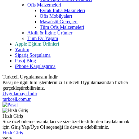
Ofis Malzemeleri
Evrak İmha Makineleri
Ofis Mobilyaları
Masaüstü Gereçleri
Tüm Ofis Malzemeleri
Akıllı & İlginç Ürünler
Tüm Ev-Yaşam
Apple Eğitim Ürünleri
Yardım
Sipariş Sorgulama
Pasaj Blog
iPhone Karşılaştırma
Turkcell Uygulamasını İndir
Pasaj ile ilgili tüm işlemlerinizi Turkcell Uygulamasından hızlıca
gerçekleştirebilirsiniz.
Uygulamayı İndir
turkcell.com.tr
Hızlı Giriş
Size özel ödeme avantajları ve size özel tekliflerden faydalanmak
için Giriş Yap/Üye Ol seçeneği ile devam edebilirsiniz.
Hızlı Giriş
veya