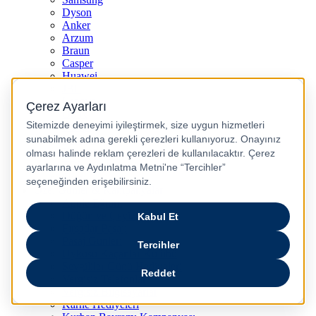
Dyson
Anker
Arzum
Braun
Casper
Huawei
JBL
Lenovo
Omix
Philips
Realme
Xiaomi
TCL
Sony
Özel Günler & Kampanyalar
Apple Eğitim
Düğün ve Çeyiz Paketleri
Fırsatlar Pasajı
Pasaj Günleri
Uykusu Kaçanlar Kulübü
Sevgililer Günü Hediyeleri
Vergisiz Telefonlar
Vergisiz Bilgisayarlar
Karne Hediyeleri