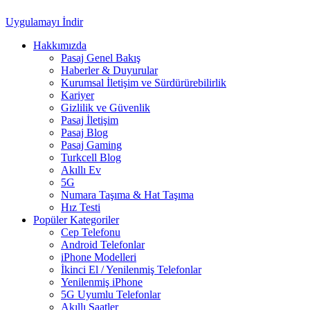
Uygulamayı İndir
Hakkımızda
Pasaj Genel Bakış
Haberler & Duyurular
Kurumsal İletişim ve Sürdürürebilirlik
Kariyer
Gizlilik ve Güvenlik
Pasaj İletişim
Pasaj Blog
Pasaj Gaming
Turkcell Blog
Akıllı Ev
5G
Numara Taşıma & Hat Taşıma
Hız Testi
Popüler Kategoriler
Cep Telefonu
Android Telefonlar
iPhone Modelleri
İkinci El / Yenilenmiş Telefonlar
Yenilenmiş iPhone
5G Uyumlu Telefonlar
Akıllı Saatler