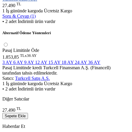
TL
27.490
1 İş gününde kargoda
Ücretsiz Kargo
Soru & Cevap (1)
• 2 adet İndirimli ürün vardır
Alternatif Ödeme Yöntemleri
Pasaj Limitinle Öde
TLx36 AY
1.853,85
3 AY
6 AY
9 AY
12 AY
15 AY
18 AY
24 AY
36 AY
Pasaj Limitinde kredi Turkcell Finansman A.Ş. (Financell)
tarafından tahsis edilmektedir.
Satıcı:
Turkcell Satış A.Ş.
1 İş gününde kargoda
Ücretsiz Kargo
• 2 adet İndirimli ürün vardır
Diğer Satıcılar
TL
27.490
Sepete Ekle
Haberdar Et