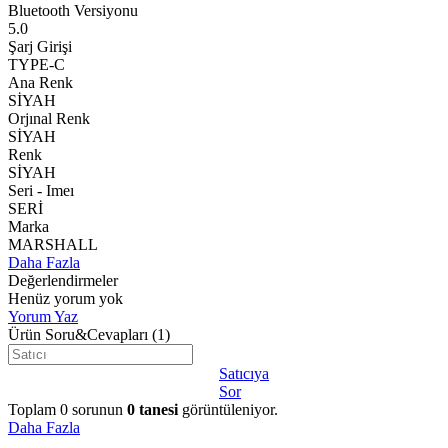
Bluetooth Versiyonu
5.0
Şarj Girişi
TYPE-C
Ana Renk
SİYAH
Orjınal Renk
SİYAH
Renk
SİYAH
Seri - Imeı
SERİ
Marka
MARSHALL
Daha Fazla
Değerlendirmeler
Henüz yorum yok
Yorum Yaz
Ürün Soru&Cevapları
(1)
Satıcıya
Sor
Toplam
0
sorunun
0
tanesi
görüntüleniyor.
Daha Fazla