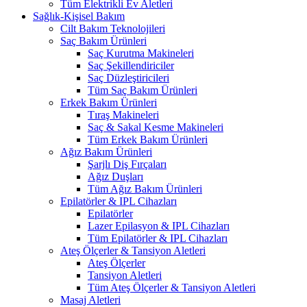
Tüm Elektrikli Ev Aletleri
Sağlık-Kişisel Bakım
Cilt Bakım Teknolojileri
Saç Bakım Ürünleri
Saç Kurutma Makineleri
Saç Şekillendiriciler
Saç Düzleştiricileri
Tüm Saç Bakım Ürünleri
Erkek Bakım Ürünleri
Tıraş Makineleri
Saç & Sakal Kesme Makineleri
Tüm Erkek Bakım Ürünleri
Ağız Bakım Ürünleri
Şarjlı Diş Fırçaları
Ağız Duşları
Tüm Ağız Bakım Ürünleri
Epilatörler & IPL Cihazları
Epilatörler
Lazer Epilasyon & IPL Cihazları
Tüm Epilatörler & IPL Cihazları
Ateş Ölçerler & Tansiyon Aletleri
Ateş Ölçerler
Tansiyon Aletleri
Tüm Ateş Ölçerler & Tansiyon Aletleri
Masaj Aletleri