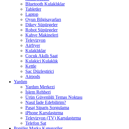
Bluetooth Kulaklıklar
Tabletler
Laptop
Oyun Bilgisayarları
Dikey Süpürgeler
Robot Süpürgeler
Kahve Makineleri
Televizyon
Airfryer
Kulaklıklar
Çocuk Akıllı Saat
Kulakiçi Kulaklık
Kettle
Saç Düzleştirici
Airpods
Yardım
Yardım Merkezi
İşlem Rehberi
Ürün Güvenliği Temas Noktası
Nasıl İade Edebilirim?
Pasaj Sipariş Sorgulama
iPhone Karşılaştırma
Televizyon (TV) Karşılaştırma
Telefon Sat
Popüler Marka Kategoriler