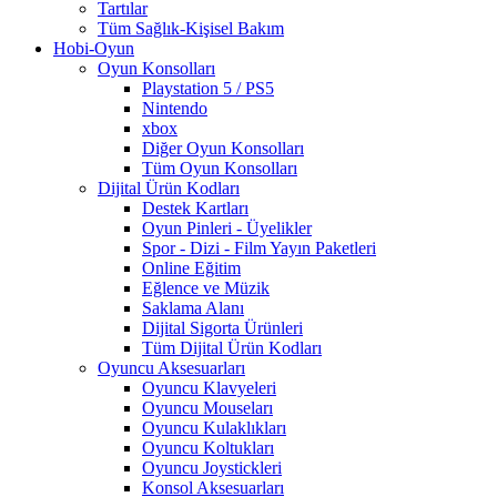
Tartılar
Tüm Sağlık-Kişisel Bakım
Hobi-Oyun
Oyun Konsolları
Playstation 5 / PS5
Nintendo
xbox
Diğer Oyun Konsolları
Tüm Oyun Konsolları
Dijital Ürün Kodları
Destek Kartları
Oyun Pinleri - Üyelikler
Spor - Dizi - Film Yayın Paketleri
Online Eğitim
Eğlence ve Müzik
Saklama Alanı
Dijital Sigorta Ürünleri
Tüm Dijital Ürün Kodları
Oyuncu Aksesuarları
Oyuncu Klavyeleri
Oyuncu Mouseları
Oyuncu Kulaklıkları
Oyuncu Koltukları
Oyuncu Joystickleri
Konsol Aksesuarları