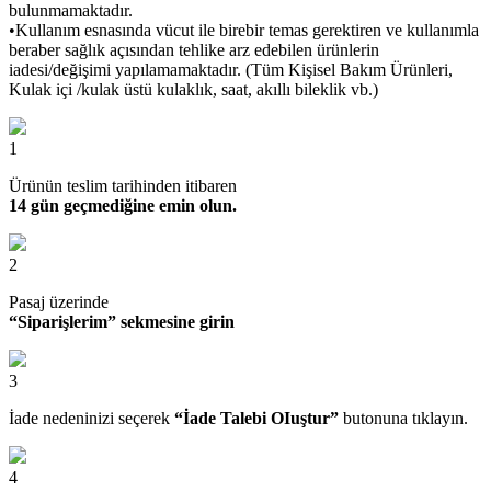
bulunmamaktadır.
•Kullanım esnasında vücut ile birebir temas gerektiren ve kullanımla
beraber sağlık açısından tehlike arz edebilen ürünlerin
iadesi/değişimi yapılamamaktadır. (Tüm Kişisel Bakım Ürünleri,
Kulak içi /kulak üstü kulaklık, saat, akıllı bileklik vb.)
1
Ürünün teslim tarihinden itibaren
14 gün geçmediğine emin olun.
2
Pasaj üzerinde
“Siparişlerim” sekmesine girin
3
İade nedeninizi seçerek
“İade Talebi OIuştur”
butonuna tıklayın.
4