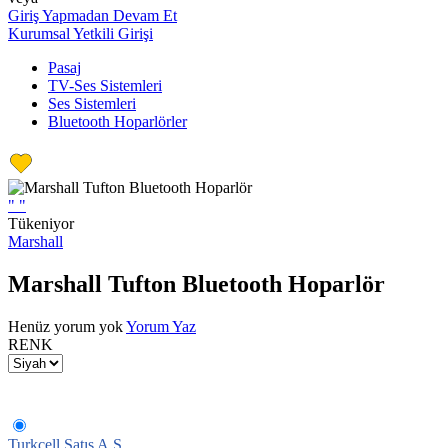
Giriş Yapmadan Devam Et
Kurumsal Yetkili Girişi
Pasaj
TV-Ses Sistemleri
Ses Sistemleri
Bluetooth Hoparlörler
"
"
Tükeniyor
Marshall
Marshall Tufton Bluetooth Hoparlör
Henüz yorum yok
Yorum Yaz
RENK
Turkcell Satış A.Ş.