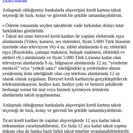
Anlaşmalı olduğumuz bankalarla alışverişini kredi kartına taksit
seçeneği ile hızlı, kolay ve güvenli bir şekilde tamamlayabilirsin.
• Ödeme esnasında seçilen taksitlerde vade farkından dolayı tutar
farklılıkları görülebilir.
• Taksit üst sınırı bireysel kredi kartları ile yapılan elektronik eşya
alımlarında (Video, kamera, ses sistemleri, fiyatı 5.000 Türk lirasının
üzerinde olan televizyon vb) 4 ay, tablet alımlarında 6 ay, elektrikli
eşya (Buzdolabı, çamaşır makinesi, bulaşık makinesi, elektrikli ev
aletleri vb.) alımlarında ve fiyatı 5.000 Türk Lirasına kadar olan
televizyon alımlarında 9 ay, bilgisayar alımlarında 12 ay, “yenileme
merkezi” veya “yetkili satıcı” niteliğindeki iş yerlerinden alınan
yenilenmiş ürün niteliğinde olan cep telefonu alımlarında 12 ay
olarak olarak uygulanır. Bireysel kredi kartlarıyla gerçekleştirilecek
telekomünikasyon, hediye kart, hediye çeki ve benzeri şekillerde
herhangi somut bir mal veya hizmeti içermeyen ürünlerin
alımlarında taksit uygulanamaz.
Anlaşmalı olduğumuz bankalarla alışverişini kredi kartına taksit
seçeneği ile hızlı, kolay ve güvenli bir şekilde tamamlayabilirsin.
Ticari kredi kartları ile yapılan alışverişlerde 12 aya kadar taksit
imkanından yararlanabilirsiniz. En fazla 12 aya kadar taksit yapma
imkanı olsa da banka bazlı farklı taksit tutarları uygulanabilmektedir.