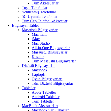
Tüm Aksesuarlar
Tuşlu Telefonlar
Yenilenmiş Telefonlar
5G Uyumlu Telefonlar
Tüm Cep Telefonu-Aksesuar
Bilgisayar-Tablet
Masaüstü Bilgisayarlar
Mac mini
iMac
Mac Studio
All-in-One Bilgisayarlar
Masaüstü Bilgisayarlar
Kasalar
Tüm Masaüstü Bilgisayarlar
Dizüstü Bilgisayarlar
MacBook
Laptoplar
Oyun Bilgisayarları
Tüm Dizüstü Bilgisayarlar
Tabletler
Apple Tabletler
Android Tabletler
Tüm Tabletler
MacBook Aksesuarları
MacBook Şarj Cihazları