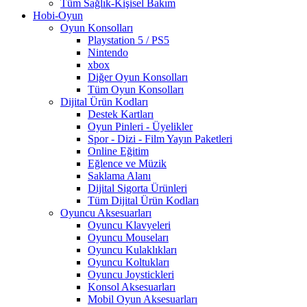
Tüm Sağlık-Kişisel Bakım
Hobi-Oyun
Oyun Konsolları
Playstation 5 / PS5
Nintendo
xbox
Diğer Oyun Konsolları
Tüm Oyun Konsolları
Dijital Ürün Kodları
Destek Kartları
Oyun Pinleri - Üyelikler
Spor - Dizi - Film Yayın Paketleri
Online Eğitim
Eğlence ve Müzik
Saklama Alanı
Dijital Sigorta Ürünleri
Tüm Dijital Ürün Kodları
Oyuncu Aksesuarları
Oyuncu Klavyeleri
Oyuncu Mouseları
Oyuncu Kulaklıkları
Oyuncu Koltukları
Oyuncu Joystickleri
Konsol Aksesuarları
Mobil Oyun Aksesuarları