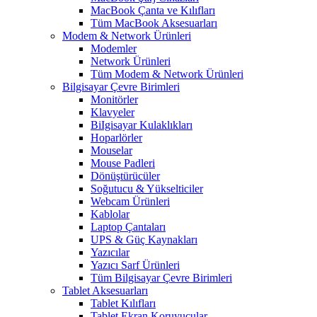
MacBook Çanta ve Kılıfları
Tüm MacBook Aksesuarları
Modem & Network Ürünleri
Modemler
Network Ürünleri
Tüm Modem & Network Ürünleri
Bilgisayar Çevre Birimleri
Monitörler
Klavyeler
BiIgisayar Kulaklıkları
Hoparlörler
Mouselar
Mouse Padleri
Dönüştürücüler
Soğutucu & Yükselticiler
Webcam Ürünleri
Kablolar
Laptop Çantaları
UPS & Güç Kaynakları
Yazıcılar
Yazıcı Sarf Ürünleri
Tüm Bilgisayar Çevre Birimleri
Tablet Aksesuarları
Tablet Kılıfları
Tablet Ekran Koruyucular