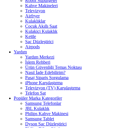
Robot Süpürgeler
Kahve Makineleri
Televizyon
Airfryer
Kulaklıklar
Çocuk Akıllı Saat
Kulakiçi Kulaklık
Kettle
Saç Düzleştirici
Airpods
Yardım
Yardım Merkezi
İşlem Rehberi
Ürün Güvenliği Temas Noktası
Nasıl İade Edebilirim?
Pasaj Sipariş Sorgulama
iPhone Karşılaştırma
Televizyon (TV) Karşılaştırma
Telefon Sat
Popüler Marka Kategoriler
Samsung Telefonlar
JBL Kulaklık
Philips Kahve Makinesi
Samsung Tablet
Dyson Saç Düzleştirici