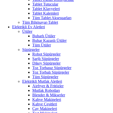
Tablet Tutucular
Tablet Klavyeleri
Tablet Kalemleri
Tüm Tablet Aksesuarları
Tüm Bilgisayar-Tablet
Elektrikli Ev Aletleri
Ütüler
Buharlı Ütüler
Buhar Kazanlı Ütüler
Tüm Ütüler
Süpürgeler
Robot Süpürgeler
Şarjlı Süpürgeler
Dikey Süpürgeler
Toz Torbasız Süpürgeler
Toz Torbalı Süpürgeler
Tüm Süpürgeler
Elektrikli Mutfak Aletleri
Airfryer & Fritözler
Mutfak Robotları
Blender & Mikserler
Kahve Makineleri
Kahve Çeşitleri
Çay Makineleri