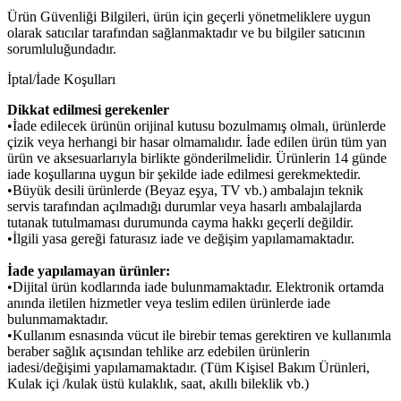
Ürün Güvenliği Bilgileri, ürün için geçerli yönetmeliklere uygun
olarak satıcılar tarafından sağlanmaktadır ve bu bilgiler satıcının
sorumluluğundadır.
İptal/İade Koşulları
Dikkat edilmesi gerekenler
•İade edilecek ürünün orijinal kutusu bozulmamış olmalı, ürünlerde
çizik veya herhangi bir hasar olmamalıdır. İade edilen ürün tüm yan
ürün ve aksesuarlarıyla birlikte gönderilmelidir. Ürünlerin 14 günde
iade koşullarına uygun bir şekilde iade edilmesi gerekmektedir.
•Büyük desili ürünlerde (Beyaz eşya, TV vb.) ambalajın teknik
servis tarafından açılmadığı durumlar veya hasarlı ambalajlarda
tutanak tutulmaması durumunda cayma hakkı geçerli değildir.
•İlgili yasa gereği faturasız iade ve değişim yapılamamaktadır.
İade yapılamayan ürünler:
•Dijital ürün kodlarında iade bulunmamaktadır. Elektronik ortamda
anında iletilen hizmetler veya teslim edilen ürünlerde iade
bulunmamaktadır.
•Kullanım esnasında vücut ile birebir temas gerektiren ve kullanımla
beraber sağlık açısından tehlike arz edebilen ürünlerin
iadesi/değişimi yapılamamaktadır. (Tüm Kişisel Bakım Ürünleri,
Kulak içi /kulak üstü kulaklık, saat, akıllı bileklik vb.)