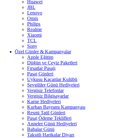
Huawei
JBL
Lenovo
Omix
Philips
Realme
Xiaomi
TCL
Sony
Özel Günler & Kampanyalar
Apple Eğitim
Düğün ve Çeyiz Paketleri
Fırsatlar Pasajı
Pasaj Günleri
Uykusu Kaçanlar Kulübü
Sevgililer Günü Hediyeleri
Vergisiz Telefonlar
Vergisiz Bilgisayarlar
Karne Hediyeleri
Kurban Bayramı Kampanyası
Resmi Tatil Günleri
Pasaj Ödeme Teklifleri
Anneler Günü Hediyeleri
Babalar Günü
Taksitli Harikalar Diyarı