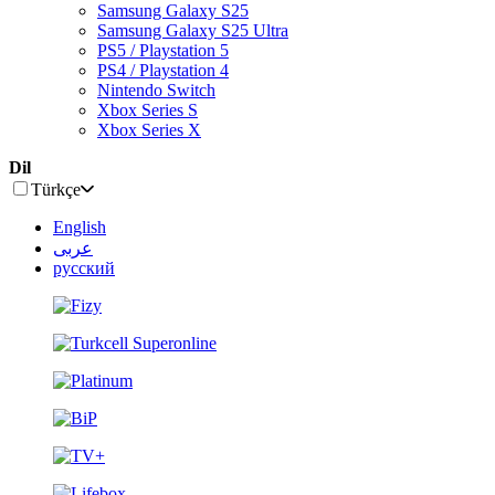
Samsung Galaxy S25
Samsung Galaxy S25 Ultra
PS5 / Playstation 5
PS4 / Playstation 4
Nintendo Switch
Xbox Series S
Xbox Series X
Dil
Türkçe
English
عربى
русский