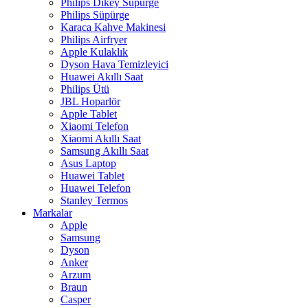
Philips Dikey Süpürge
Philips Süpürge
Karaca Kahve Makinesi
Philips Airfryer
Apple Kulaklık
Dyson Hava Temizleyici
Huawei Akıllı Saat
Philips Ütü
JBL Hoparlör
Apple Tablet
Xiaomi Telefon
Xiaomi Akıllı Saat
Samsung Akıllı Saat
Asus Laptop
Huawei Tablet
Huawei Telefon
Stanley Termos
Markalar
Apple
Samsung
Dyson
Anker
Arzum
Braun
Casper