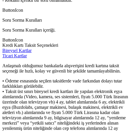
- Reklam içerikli bir soru olmamalıdır.
ButtonIcon
Soru Sorma Kuralları
Soru Sorma Kuralları içeriği.
ButtonIcon
Kredi Kartı Taksit Seçenekleri
Bireysel Kartlar
Ticari Kartlar
Anlaşmalı olduğumuz bankalarla alışverişini kredi kartına taksit
seçeneği ile hızlı, kolay ve güvenli bir şekilde tamamlayabilirsin.
• Ödeme esnasında seçilen taksitlerde vade farkından dolayı tutar
farklılıkları görülebilir.
• Taksit üst sınırı bireysel kredi kartları ile yapılan elektronik eşya
alımlarında (Video, kamera, ses sistemleri, fiyatı 5.000 Türk lirasının
üzerinde olan televizyon vb) 4 ay, tablet alımlarında 6 ay, elektrikli
eşya (Buzdolabı, çamaşır makinesi, bulaşık makinesi, elektrikli ev
aletleri vb.) alımlarında ve fiyatı 5.000 Türk Lirasına kadar olan
televizyon alımlarında 9 ay, bilgisayar alımlarında 12 ay, “yenileme
merkezi” veya “yetkili satıcı” niteliğindeki iş yerlerinden alınan
yenilenmiş ürün niteliğinde olan cep telefonu alımlarında 12 ay