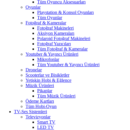
Tüm Oyuncu Aksesuarları
Oyunlar
Playstation & Konsol Oyunları
Tüm Oyunlar
Fotoğraf & Kameralar
Fotoğraf Makineleri
Aksiyon Kameraları
Polaroid Fotoğraf Makineleri
Fotoğraf Yazıcıları
Tüm Fotoğraf & Kameralar
Youtuber & Yayıncı Ürünleri
Mikrofonlar
Tüm Youtuber & Yayıncı Ürünleri
Dronelar
Scooterlar ve Bisikletler
Yetişkin Hobi & Eğlence
Müzik Ürünleri
Pikaplar
Tüm Müzik Ürünleri
Ödeme Kartları
Tüm Hobi-Oyun
TV-Ses Sistemleri
Televizyonlar
Smart TV
LED TV