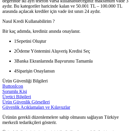
değerinde iki ayrı telefon varsa kullanabileceğiniz maksimum vade 3
aydır. Bu kategoriler haricinde kalan ve 50.001 TL – 100.000 TL
arasında açılacak krediler için vade üst sınırı 24 aydır.
Nasıl Kredi Kullanabilirim ?
Bir kaç adımda, krediniz anında onaylanır.
1
Sepetini Oluştur
2
Ödeme Yöntemini Alışveriş Kredisi Seç
3
Banka Ekranlarında Başvurunu Tamamla
4
Siparişin Onaylansın
Ürün Güvenliği Bilgileri
ButtonIcon
Sorumlu Kişi
Üretici Bilgileri
Ürün Güvenlik Görselleri
Güvenlik Açıklamaları ve Kılavuzlar
Ürünün gerekli düzenlemelere sahip olmasını sağlayan Türkiye
merkezli tedarikçileri gösterir.