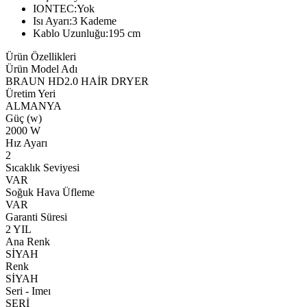
IONTEC:Yok
Isı Ayarı:3 Kademe
Kablo Uzunluğu:195 cm
Ürün Özellikleri
Ürün Model Adı
BRAUN HD2.0 HAİR DRYER
Üretim Yeri
ALMANYA
Güç (w)
2000 W
Hız Ayarı
2
Sıcaklık Seviyesi
VAR
Soğuk Hava Üfleme
VAR
Garanti Süresi
2 YIL
Ana Renk
SİYAH
Renk
SİYAH
Seri - Imeı
SERİ