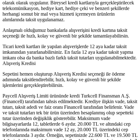
olarak olarak uygulanır. Bireysel kredi kartlarıyla gerçekleştirilecek
telekomünikasyon, hediye kart, hediye çeki ve benzeri şekillerde
herhangi somut bir mal veya hizmeti içermeyen ürünlerin
alımlarında taksit uygulanamaz.
Anlaşmalı olduğumuz bankalarla alışverişini kredi kartına taksit
seçeneği ile hızlı, kolay ve güvenli bir şekilde tamamlayabilirsin.
Ticari kredi kartları ile yapılan alışverişlerde 12 aya kadar taksit
imkanından yararlanabilirsiniz. En fazla 12 aya kadar taksit yapma
imkanı olsa da banka bazlı farklı taksit tutarları uygulanabilmektedir.
Alışveriş Kredisi
Sepetini hemen oluşturup Alışveriş Kredisi seçeneği ile ödeme
adımında taksitlendirebilir, hızlı, kolay ve güvenli bir şekilde
işlemlerini gerçekleştirebilirsin.
Paycell Alışveriş Limiti ürününde kredi Turkcell Finansman A.Ş.
(Financell) tarafından tahsis edilmektedir. Krediye ilişkin vade, taksit
tutarı, taksit adedi ve faiz oranı Financell tarafından belirlenir. Vade
ve taksit tutarları tek bir ürün üzerinden hesaplanmış olup sepetteki
tutar üzerinden değişiklik gösterebilir. Maksimum vade
bilgisayarlarda 12, tabletlerde 6 aydır. 20.000 TL ve altındaki cep
telefonlarında maksimum vade 12 ay, 20.000 TL üzerindeki cep
telefonlarında 3 aydır. Örneğin, sepetinizde 22.600 TL ve 19.500 TL