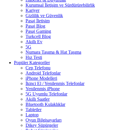
Kurumsal İletişim ve Sürdürürebilirlik
Kariyer
Gizlilik ve Güvenlik
Pasaj İletişim
Pasaj Blog
Pasaj Gaming
Turkcell Blog
Akıllı Ev
5G
Numara Taşıma & Hat Taşıma
Hız Testi
Popüler Kategoriler
Cep Telefonu
Android Telefonlar
iPhone Modelleri
İkinci El / Yenilenmiş Telefonlar
Yenilenmiş iPhone
5G Uyumlu Telefonlar
Akıllı Saatler
Bluetooth Kulaklıklar
Tabletler
Laptop
Oyun Bilgisayarları
Dikey Süpürgeler