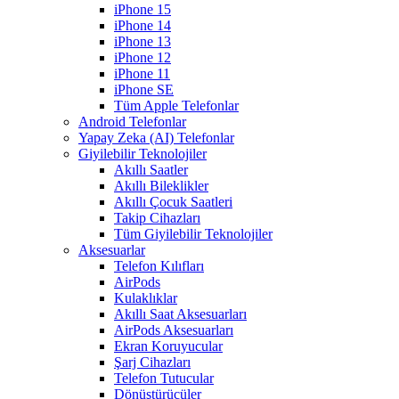
iPhone 15
iPhone 14
iPhone 13
iPhone 12
iPhone 11
iPhone SE
Tüm Apple Telefonlar
Android Telefonlar
Yapay Zeka (AI) Telefonlar
Giyilebilir Teknolojiler
Akıllı Saatler
Akıllı Bileklikler
Akıllı Çocuk Saatleri
Takip Cihazları
Tüm Giyilebilir Teknolojiler
Aksesuarlar
Telefon Kılıfları
AirPods
Kulaklıklar
Akıllı Saat Aksesuarları
AirPods Aksesuarları
Ekran Koruyucular
Şarj Cihazları
Telefon Tutucular
Dönüştürücüler