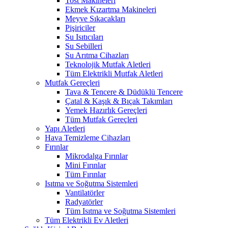
Tost Makineleri
Ekmek Kızartma Makineleri
Meyve Sıkacakları
Pişiriciler
Su Isıtıcıları
Su Sebilleri
Su Arıtma Cihazları
Teknolojik Mutfak Aletleri
Tüm Elektrikli Mutfak Aletleri
Mutfak Gereçleri
Tava & Tencere & Düdüklü Tencere
Çatal & Kaşık & Bıçak Takımları
Yemek Hazırlık Gereçleri
Tüm Mutfak Gereçleri
Yapı Aletleri
Hava Temizleme Cihazları
Fırınlar
Mikrodalga Fırınlar
Mini Fırınlar
Tüm Fırınlar
Isıtma ve Soğutma Sistemleri
Vantilatörler
Radyatörler
Tüm Isıtma ve Soğutma Sistemleri
Tüm Elektrikli Ev Aletleri