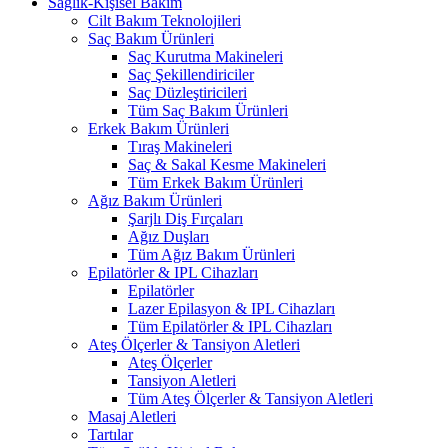
Sağlık-Kişisel Bakım
Cilt Bakım Teknolojileri
Saç Bakım Ürünleri
Saç Kurutma Makineleri
Saç Şekillendiriciler
Saç Düzleştiricileri
Tüm Saç Bakım Ürünleri
Erkek Bakım Ürünleri
Tıraş Makineleri
Saç & Sakal Kesme Makineleri
Tüm Erkek Bakım Ürünleri
Ağız Bakım Ürünleri
Şarjlı Diş Fırçaları
Ağız Duşları
Tüm Ağız Bakım Ürünleri
Epilatörler & IPL Cihazları
Epilatörler
Lazer Epilasyon & IPL Cihazları
Tüm Epilatörler & IPL Cihazları
Ateş Ölçerler & Tansiyon Aletleri
Ateş Ölçerler
Tansiyon Aletleri
Tüm Ateş Ölçerler & Tansiyon Aletleri
Masaj Aletleri
Tartılar