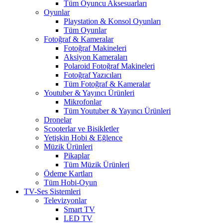
Tüm Oyuncu Aksesuarları
Oyunlar
Playstation & Konsol Oyunları
Tüm Oyunlar
Fotoğraf & Kameralar
Fotoğraf Makineleri
Aksiyon Kameraları
Polaroid Fotoğraf Makineleri
Fotoğraf Yazıcıları
Tüm Fotoğraf & Kameralar
Youtuber & Yayıncı Ürünleri
Mikrofonlar
Tüm Youtuber & Yayıncı Ürünleri
Dronelar
Scooterlar ve Bisikletler
Yetişkin Hobi & Eğlence
Müzik Ürünleri
Pikaplar
Tüm Müzik Ürünleri
Ödeme Kartları
Tüm Hobi-Oyun
TV-Ses Sistemleri
Televizyonlar
Smart TV
LED TV