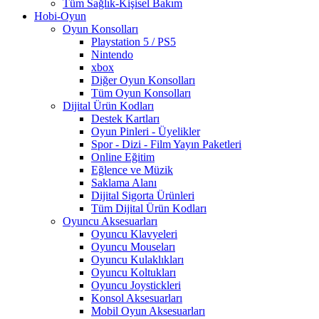
Tüm Sağlık-Kişisel Bakım
Hobi-Oyun
Oyun Konsolları
Playstation 5 / PS5
Nintendo
xbox
Diğer Oyun Konsolları
Tüm Oyun Konsolları
Dijital Ürün Kodları
Destek Kartları
Oyun Pinleri - Üyelikler
Spor - Dizi - Film Yayın Paketleri
Online Eğitim
Eğlence ve Müzik
Saklama Alanı
Dijital Sigorta Ürünleri
Tüm Dijital Ürün Kodları
Oyuncu Aksesuarları
Oyuncu Klavyeleri
Oyuncu Mouseları
Oyuncu Kulaklıkları
Oyuncu Koltukları
Oyuncu Joystickleri
Konsol Aksesuarları
Mobil Oyun Aksesuarları