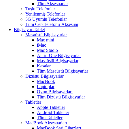
Tüm Aksesuarlar
Tuşlu Telefonlar
Yenilenmiş Telefonlar
5G Uyumlu Telefonlar
Tüm Cep Telefonu-Aksesuar
Bilgisayar-Tablet
Masaüstü Bilgisayarlar
Mac mini
iMac
Mac Studio
All-in-One Bilgisayarlar
Masaüstü Bilgisayarlar
Kasalar
Tüm Masaüstü Bilgisayarlar
Dizüstü Bilgisayarlar
MacBook
Laptoplar
Oyun Bilgisayarları
Tüm Dizüstü Bilgisayarlar
Tabletler
Apple Tabletler
Android Tabletler
Tüm Tabletler
MacBook Aksesuarları
MacBook Şarj Cihazları