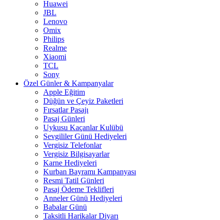
Huawei
JBL
Lenovo
Omix
Philips
Realme
Xiaomi
TCL
Sony
Özel Günler & Kampanyalar
Apple Eğitim
Düğün ve Çeyiz Paketleri
Fırsatlar Pasajı
Pasaj Günleri
Uykusu Kaçanlar Kulübü
Sevgililer Günü Hediyeleri
Vergisiz Telefonlar
Vergisiz Bilgisayarlar
Karne Hediyeleri
Kurban Bayramı Kampanyası
Resmi Tatil Günleri
Pasaj Ödeme Teklifleri
Anneler Günü Hediyeleri
Babalar Günü
Taksitli Harikalar Diyarı