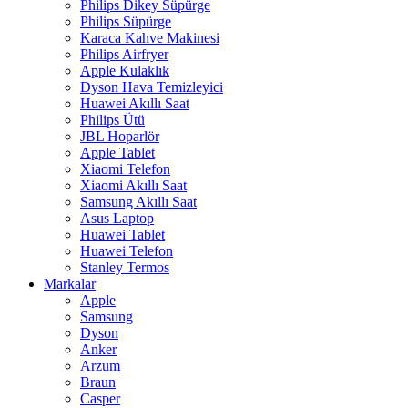
Philips Dikey Süpürge
Philips Süpürge
Karaca Kahve Makinesi
Philips Airfryer
Apple Kulaklık
Dyson Hava Temizleyici
Huawei Akıllı Saat
Philips Ütü
JBL Hoparlör
Apple Tablet
Xiaomi Telefon
Xiaomi Akıllı Saat
Samsung Akıllı Saat
Asus Laptop
Huawei Tablet
Huawei Telefon
Stanley Termos
Markalar
Apple
Samsung
Dyson
Anker
Arzum
Braun
Casper