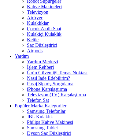
Robot Süpürgeler
Kahve Makineleri
Televizyon
Airfryer
Kulaklıklar
Çocuk Akıllı Saat
Kulakiçi Kulaklık
Kettle
Saç Düzleştirici
Airpods
Yardım
Yardım Merkezi
İşlem Rehberi
Ürün Güvenliği Temas Noktası
Nasıl İade Edebilirim?
Pasaj Sipariş Sorgulama
iPhone Karşılaştırma
Televizyon (TV) Karşılaştırma
Telefon Sat
Popüler Marka Kategoriler
Samsung Telefonlar
JBL Kulaklık
Philips Kahve Makinesi
Samsung Tablet
Dyson Saç Düzleştirici