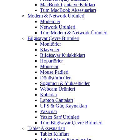
MacBook Çanta ve Kılıfları
Tüm MacBook Aksesuarları
Modem & Network Ürünleri
Modemler
Network Ürünleri
Tüm Modem & Network Ürünleri
Bilgisayar Çevre Birimleri
Monitörler
Klavyeler
BiIgisayar Kulaklıkları
Hoparlörler
Mouselar
Mouse Padleri
Dönüştürücüler
Soğutucu & Yükselticiler
Webcam Ürünleri
Kablolar
Laptop Çantaları
UPS & Güç Kaynakları
Yazıcılar
Yazıcı Sarf Ürünleri
Tüm Bilgisayar Çevre Birimleri
Tablet Aksesuarları
Tablet Kılıfları
Tablet Ekran Koruyucular