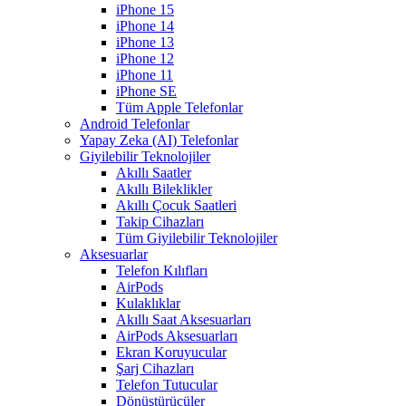
iPhone 15
iPhone 14
iPhone 13
iPhone 12
iPhone 11
iPhone SE
Tüm Apple Telefonlar
Android Telefonlar
Yapay Zeka (AI) Telefonlar
Giyilebilir Teknolojiler
Akıllı Saatler
Akıllı Bileklikler
Akıllı Çocuk Saatleri
Takip Cihazları
Tüm Giyilebilir Teknolojiler
Aksesuarlar
Telefon Kılıfları
AirPods
Kulaklıklar
Akıllı Saat Aksesuarları
AirPods Aksesuarları
Ekran Koruyucular
Şarj Cihazları
Telefon Tutucular
Dönüştürücüler