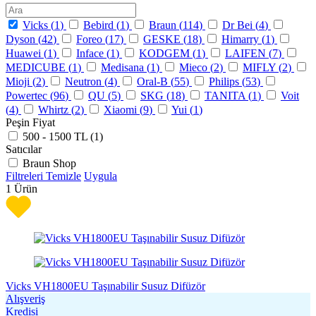
Vicks (
1
)
Bebird (
1
)
Braun (
114
)
Dr Bei (
4
)
Dyson (
42
)
Foreo (
17
)
GESKE (
18
)
Himarry (
1
)
Huawei (
1
)
Inface (
1
)
KODGEM (
1
)
LAIFEN (
7
)
MEDICUBE (
1
)
Medisana (
1
)
Mieco (
2
)
MIFLY (
2
)
Mioji (
2
)
Neutron (
4
)
Oral-B (
55
)
Philips (
53
)
Powertec (
96
)
QU (
5
)
SKG (
18
)
TANITA (
1
)
Voit
(
4
)
Whirtz (
2
)
Xiaomi (
9
)
Yui (
1
)
Peşin Fiyat
500 - 1500 TL (
1
)
Satıcılar
Braun Shop
Filtreleri Temizle
Uygula
1
Ürün
Vicks VH1800EU Taşınabilir Susuz Difüzör
Alışveriş
Kredisi