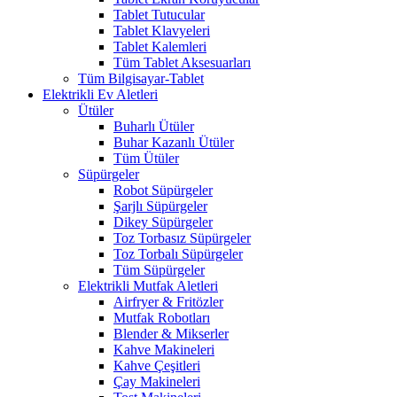
Tablet Tutucular
Tablet Klavyeleri
Tablet Kalemleri
Tüm Tablet Aksesuarları
Tüm Bilgisayar-Tablet
Elektrikli Ev Aletleri
Ütüler
Buharlı Ütüler
Buhar Kazanlı Ütüler
Tüm Ütüler
Süpürgeler
Robot Süpürgeler
Şarjlı Süpürgeler
Dikey Süpürgeler
Toz Torbasız Süpürgeler
Toz Torbalı Süpürgeler
Tüm Süpürgeler
Elektrikli Mutfak Aletleri
Airfryer & Fritözler
Mutfak Robotları
Blender & Mikserler
Kahve Makineleri
Kahve Çeşitleri
Çay Makineleri