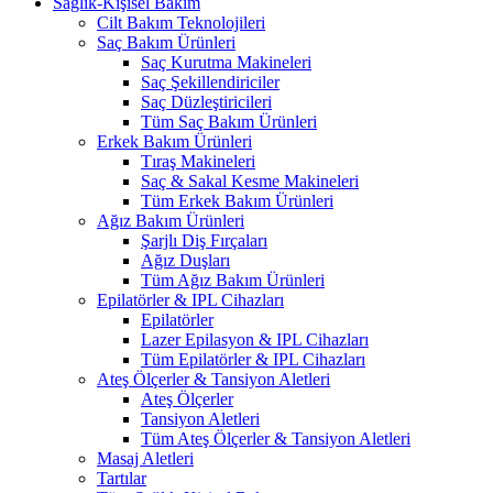
Sağlık-Kişisel Bakım
Cilt Bakım Teknolojileri
Saç Bakım Ürünleri
Saç Kurutma Makineleri
Saç Şekillendiriciler
Saç Düzleştiricileri
Tüm Saç Bakım Ürünleri
Erkek Bakım Ürünleri
Tıraş Makineleri
Saç & Sakal Kesme Makineleri
Tüm Erkek Bakım Ürünleri
Ağız Bakım Ürünleri
Şarjlı Diş Fırçaları
Ağız Duşları
Tüm Ağız Bakım Ürünleri
Epilatörler & IPL Cihazları
Epilatörler
Lazer Epilasyon & IPL Cihazları
Tüm Epilatörler & IPL Cihazları
Ateş Ölçerler & Tansiyon Aletleri
Ateş Ölçerler
Tansiyon Aletleri
Tüm Ateş Ölçerler & Tansiyon Aletleri
Masaj Aletleri
Tartılar