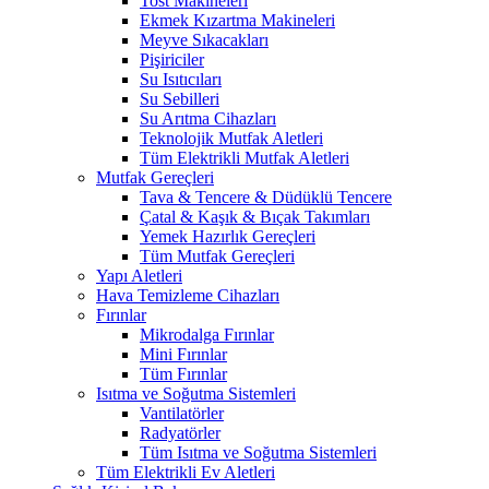
Tost Makineleri
Ekmek Kızartma Makineleri
Meyve Sıkacakları
Pişiriciler
Su Isıtıcıları
Su Sebilleri
Su Arıtma Cihazları
Teknolojik Mutfak Aletleri
Tüm Elektrikli Mutfak Aletleri
Mutfak Gereçleri
Tava & Tencere & Düdüklü Tencere
Çatal & Kaşık & Bıçak Takımları
Yemek Hazırlık Gereçleri
Tüm Mutfak Gereçleri
Yapı Aletleri
Hava Temizleme Cihazları
Fırınlar
Mikrodalga Fırınlar
Mini Fırınlar
Tüm Fırınlar
Isıtma ve Soğutma Sistemleri
Vantilatörler
Radyatörler
Tüm Isıtma ve Soğutma Sistemleri
Tüm Elektrikli Ev Aletleri