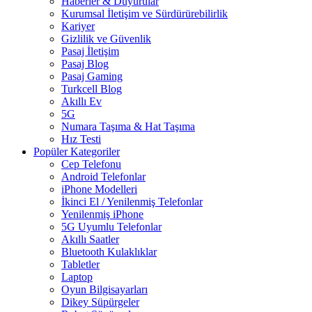
Haberler & Duyurular
Kurumsal İletişim ve Sürdürürebilirlik
Kariyer
Gizlilik ve Güvenlik
Pasaj İletişim
Pasaj Blog
Pasaj Gaming
Turkcell Blog
Akıllı Ev
5G
Numara Taşıma & Hat Taşıma
Hız Testi
Popüler Kategoriler
Cep Telefonu
Android Telefonlar
iPhone Modelleri
İkinci El / Yenilenmiş Telefonlar
Yenilenmiş iPhone
5G Uyumlu Telefonlar
Akıllı Saatler
Bluetooth Kulaklıklar
Tabletler
Laptop
Oyun Bilgisayarları
Dikey Süpürgeler