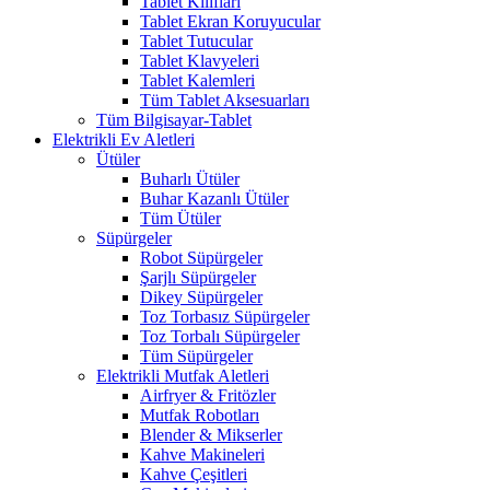
Tablet Kılıfları
Tablet Ekran Koruyucular
Tablet Tutucular
Tablet Klavyeleri
Tablet Kalemleri
Tüm Tablet Aksesuarları
Tüm Bilgisayar-Tablet
Elektrikli Ev Aletleri
Ütüler
Buharlı Ütüler
Buhar Kazanlı Ütüler
Tüm Ütüler
Süpürgeler
Robot Süpürgeler
Şarjlı Süpürgeler
Dikey Süpürgeler
Toz Torbasız Süpürgeler
Toz Torbalı Süpürgeler
Tüm Süpürgeler
Elektrikli Mutfak Aletleri
Airfryer & Fritözler
Mutfak Robotları
Blender & Mikserler
Kahve Makineleri
Kahve Çeşitleri