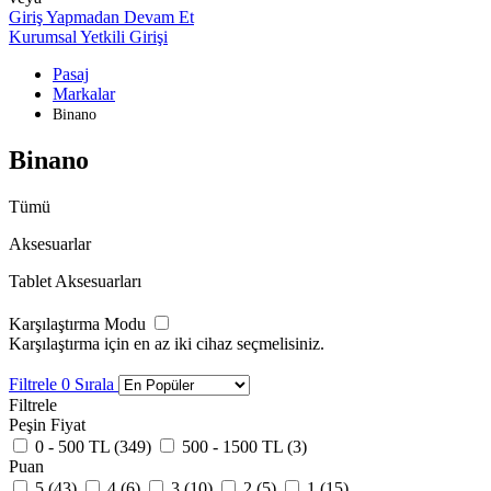
Giriş Yapmadan Devam Et
Kurumsal Yetkili Girişi
Pasaj
Markalar
Binano
Binano
Tümü
Aksesuarlar
Tablet Aksesuarları
Karşılaştırma Modu
Karşılaştırma için en az iki cihaz seçmelisiniz.
Filtrele
0
Sırala
Filtrele
Peşin Fiyat
0 - 500 TL (
349
)
500 - 1500 TL (
3
)
Puan
5 (
43
)
4 (
6
)
3 (
10
)
2 (
5
)
1 (
15
)