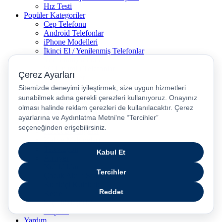
Hız Testi
Popüler Kategoriler
Cep Telefonu
Android Telefonlar
iPhone Modelleri
İkinci El / Yenilenmiş Telefonlar
Yenilenmiş iPhone
5G Uyumlu Telefonlar
Akıllı Saatler
Bluetooth Kulaklıklar
Tabletler
Laptop
Oyun Bilgisayarları
Dikey Süpürgeler
Robot Süpürgeler
Kahve Makineleri
Televizyon
Airfryer
Kulaklıklar
Çocuk Akıllı Saat
Kulakiçi Kulaklık
Kettle
Saç Düzleştirici
Airpods
Yardım