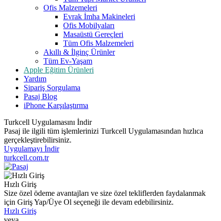
Ofis Malzemeleri
Evrak İmha Makineleri
Ofis Mobilyaları
Masaüstü Gereçleri
Tüm Ofis Malzemeleri
Akıllı & İlginç Ürünler
Tüm Ev-Yaşam
Apple Eğitim Ürünleri
Yardım
Sipariş Sorgulama
Pasaj Blog
iPhone Karşılaştırma
Turkcell Uygulamasını İndir
Pasaj ile ilgili tüm işlemlerinizi Turkcell Uygulamasından hızlıca
gerçekleştirebilirsiniz.
Uygulamayı İndir
turkcell.com.tr
Hızlı Giriş
Size özel ödeme avantajları ve size özel tekliflerden faydalanmak
için Giriş Yap/Üye Ol seçeneği ile devam edebilirsiniz.
Hızlı Giriş
veya