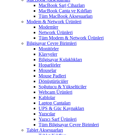
MacBook Şarj Cihazları
MacBook Çanta ve Kılıfları
Tüm MacBook Aksesuarları
Modem & Network Ürünleri
Modemler
Network Ürünleri
Tüm Modem & Network Ürünleri
Bilgisayar Çevre Birimleri
Monitörler
Klavyeler
BiIgisayar Kulaklıkları
Hoparlörler
Mouselar
Mouse Padleri
Dönüştürücüler
Soğutucu & Yükselticiler
Webcam Ürünleri
Kablolar
Laptop Çantaları
UPS & Güç Kaynakları
Yazıcılar
Yazıcı Sarf Ürünleri
Tüm Bilgisayar Çevre Birimleri
Tablet Aksesuarları