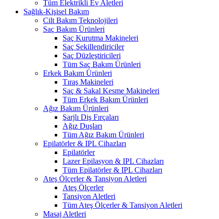
Tüm Elektrikli Ev Aletleri
Sağlık-Kişisel Bakım
Cilt Bakım Teknolojileri
Saç Bakım Ürünleri
Saç Kurutma Makineleri
Saç Şekillendiriciler
Saç Düzleştiricileri
Tüm Saç Bakım Ürünleri
Erkek Bakım Ürünleri
Tıraş Makineleri
Saç & Sakal Kesme Makineleri
Tüm Erkek Bakım Ürünleri
Ağız Bakım Ürünleri
Şarjlı Diş Fırçaları
Ağız Duşları
Tüm Ağız Bakım Ürünleri
Epilatörler & IPL Cihazları
Epilatörler
Lazer Epilasyon & IPL Cihazları
Tüm Epilatörler & IPL Cihazları
Ateş Ölçerler & Tansiyon Aletleri
Ateş Ölçerler
Tansiyon Aletleri
Tüm Ateş Ölçerler & Tansiyon Aletleri
Masaj Aletleri