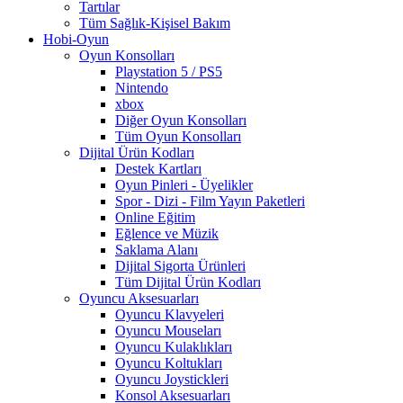
Tartılar
Tüm Sağlık-Kişisel Bakım
Hobi-Oyun
Oyun Konsolları
Playstation 5 / PS5
Nintendo
xbox
Diğer Oyun Konsolları
Tüm Oyun Konsolları
Dijital Ürün Kodları
Destek Kartları
Oyun Pinleri - Üyelikler
Spor - Dizi - Film Yayın Paketleri
Online Eğitim
Eğlence ve Müzik
Saklama Alanı
Dijital Sigorta Ürünleri
Tüm Dijital Ürün Kodları
Oyuncu Aksesuarları
Oyuncu Klavyeleri
Oyuncu Mouseları
Oyuncu Kulaklıkları
Oyuncu Koltukları
Oyuncu Joystickleri
Konsol Aksesuarları