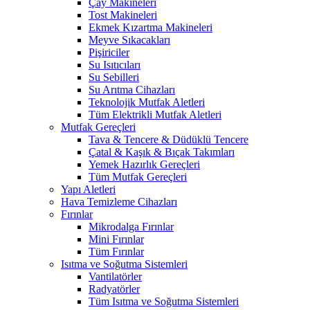
Çay Makineleri
Tost Makineleri
Ekmek Kızartma Makineleri
Meyve Sıkacakları
Pişiriciler
Su Isıtıcıları
Su Sebilleri
Su Arıtma Cihazları
Teknolojik Mutfak Aletleri
Tüm Elektrikli Mutfak Aletleri
Mutfak Gereçleri
Tava & Tencere & Düdüklü Tencere
Çatal & Kaşık & Bıçak Takımları
Yemek Hazırlık Gereçleri
Tüm Mutfak Gereçleri
Yapı Aletleri
Hava Temizleme Cihazları
Fırınlar
Mikrodalga Fırınlar
Mini Fırınlar
Tüm Fırınlar
Isıtma ve Soğutma Sistemleri
Vantilatörler
Radyatörler
Tüm Isıtma ve Soğutma Sistemleri