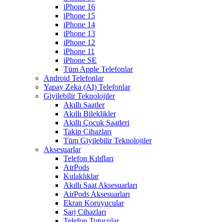
iPhone 16
iPhone 15
iPhone 14
iPhone 13
iPhone 12
iPhone 11
iPhone SE
Tüm Apple Telefonlar
Android Telefonlar
Yapay Zeka (AI) Telefonlar
Giyilebilir Teknolojiler
Akıllı Saatler
Akıllı Bileklikler
Akıllı Çocuk Saatleri
Takip Cihazları
Tüm Giyilebilir Teknolojiler
Aksesuarlar
Telefon Kılıfları
AirPods
Kulaklıklar
Akıllı Saat Aksesuarları
AirPods Aksesuarları
Ekran Koruyucular
Şarj Cihazları
Telefon Tutucular