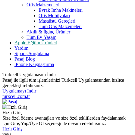
Ofis Malzemeleri
Evrak İmha Makineleri
Ofis Mobilyaları
Masaüstü Gereçleri
Tüm Ofis Malzemeleri
Akıllı & İlginç Ürünler
Tüm Ev-Yaşam
Apple Eğitim Ürünleri
Yardım
Sipariş Sorgulama
Pasaj Blog
iPhone Karşılaştırma
Turkcell Uygulamasını İndir
Pasaj ile ilgili tüm işlemlerinizi Turkcell Uygulamasından hızlıca
gerçekleştirebilirsiniz.
Uygulamayı İndir
turkcell.com.tr
Hızlı Giriş
Size özel ödeme avantajları ve size özel tekliflerden faydalanmak
için Giriş Yap/Üye Ol seçeneği ile devam edebilirsiniz.
Hızlı Giriş
veya