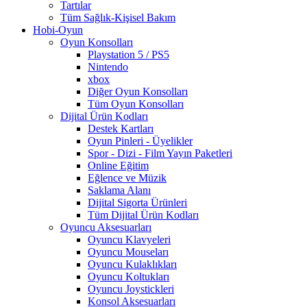
Tartılar
Tüm Sağlık-Kişisel Bakım
Hobi-Oyun
Oyun Konsolları
Playstation 5 / PS5
Nintendo
xbox
Diğer Oyun Konsolları
Tüm Oyun Konsolları
Dijital Ürün Kodları
Destek Kartları
Oyun Pinleri - Üyelikler
Spor - Dizi - Film Yayın Paketleri
Online Eğitim
Eğlence ve Müzik
Saklama Alanı
Dijital Sigorta Ürünleri
Tüm Dijital Ürün Kodları
Oyuncu Aksesuarları
Oyuncu Klavyeleri
Oyuncu Mouseları
Oyuncu Kulaklıkları
Oyuncu Koltukları
Oyuncu Joystickleri
Konsol Aksesuarları