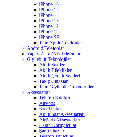
iPhone 16
iPhone 15
iPhone 14
iPhone 13
iPhone 12
iPhone 11
iPhone SE
Tüm Apple Telefonlar
Android Telefonlar
Yapay Zeka (AI) Telefonlar
Giyilebilir Teknolojiler
Akıllı Saatler
Akıllı Bileklikler
Akıllı Çocuk Saatleri
Takip Cihazları
Tüm Giyilebilir Teknolojiler
Aksesuarlar
Telefon Kılıfları
AirPods
Kulaklıklar
Akıllı Saat Aksesuarları
AirPods Aksesuarları
Ekran Koruyucular
Şarj Cihazları
Telefon Tutucular