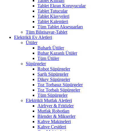
Tablet Kılıfları
Tablet Ekran Koruyucular
Tablet Tutucular
Tablet Klavyeleri
Tablet Kalemleri
Tüm Tablet Aksesuarları
Tüm Bilgisayar-Tablet
Elektrikli Ev Aletleri
Ütüler
Buharlı Ütüler
Buhar Kazanlı Ütüler
Tüm Ütüler
Süpürgeler
Robot Süpürgeler
Şarjlı Süpürgeler
Dikey Süpürgeler
Toz Torbasız Süpürgeler
Toz Torbalı Süpürgeler
Tüm Süpürgeler
Elektrikli Mutfak Aletleri
Airfryer & Fritözler
Mutfak Robotları
Blender & Mikserler
Kahve Makineleri
Kahve Çeşitleri