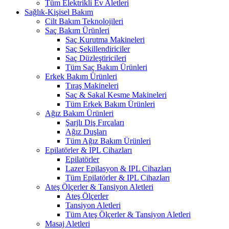
Tüm Elektrikli Ev Aletleri
Sağlık-Kişisel Bakım
Cilt Bakım Teknolojileri
Saç Bakım Ürünleri
Saç Kurutma Makineleri
Saç Şekillendiriciler
Saç Düzleştiricileri
Tüm Saç Bakım Ürünleri
Erkek Bakım Ürünleri
Tıraş Makineleri
Saç & Sakal Kesme Makineleri
Tüm Erkek Bakım Ürünleri
Ağız Bakım Ürünleri
Şarjlı Diş Fırçaları
Ağız Duşları
Tüm Ağız Bakım Ürünleri
Epilatörler & IPL Cihazları
Epilatörler
Lazer Epilasyon & IPL Cihazları
Tüm Epilatörler & IPL Cihazları
Ateş Ölçerler & Tansiyon Aletleri
Ateş Ölçerler
Tansiyon Aletleri
Tüm Ateş Ölçerler & Tansiyon Aletleri
Masaj Aletleri