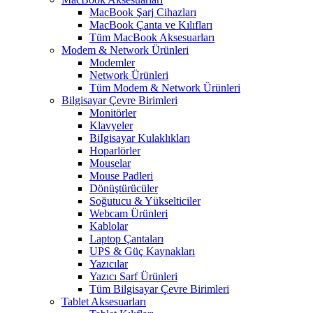
MacBook Şarj Cihazları
MacBook Çanta ve Kılıfları
Tüm MacBook Aksesuarları
Modem & Network Ürünleri
Modemler
Network Ürünleri
Tüm Modem & Network Ürünleri
Bilgisayar Çevre Birimleri
Monitörler
Klavyeler
BiIgisayar Kulaklıkları
Hoparlörler
Mouselar
Mouse Padleri
Dönüştürücüler
Soğutucu & Yükselticiler
Webcam Ürünleri
Kablolar
Laptop Çantaları
UPS & Güç Kaynakları
Yazıcılar
Yazıcı Sarf Ürünleri
Tüm Bilgisayar Çevre Birimleri
Tablet Aksesuarları