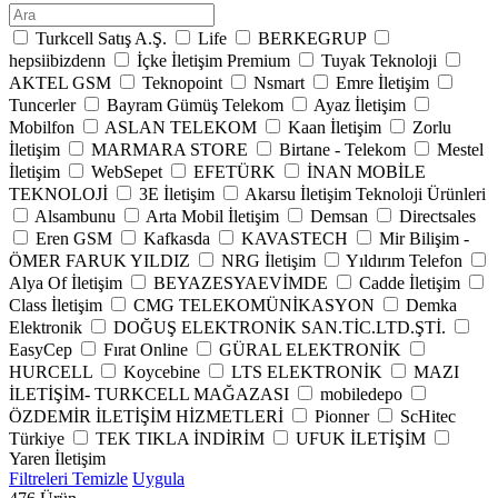
Turkcell Satış A.Ş.
Life
BERKEGRUP
hepsiibizdenn
İçke İletişim Premium
Tuyak Teknoloji
AKTEL GSM
Teknopoint
Nsmart
Emre İletişim
Tuncerler
Bayram Gümüş Telekom
Ayaz İletişim
Mobilfon
ASLAN TELEKOM
Kaan İletişim
Zorlu
İletişim
MARMARA STORE
Birtane - Telekom
Mestel
İletişim
WebSepet
EFETÜRK
İNAN MOBİLE
TEKNOLOJİ
3E İletişim
Akarsu İletişim Teknoloji Ürünleri
Alsambunu
Arta Mobil İletişim
Demsan
Directsales
Eren GSM
Kafkasda
KAVASTECH
Mir Bilişim -
ÖMER FARUK YILDIZ
NRG İletişim
Yıldırım Telefon
Alya Of İletişim
BEYAZESYAEVİMDE
Cadde İletişim
Class İletişim
CMG TELEKOMÜNİKASYON
Demka
Elektronik
DOĞUŞ ELEKTRONİK SAN.TİC.LTD.ŞTİ.
EasyCep
Fırat Online
GÜRAL ELEKTRONİK
HURCELL
Koycebine
LTS ELEKTRONİK
MAZI
İLETİŞİM- TURKCELL MAĞAZASI
mobiledepo
ÖZDEMİR İLETİŞİM HİZMETLERİ
Pionner
ScHitec
Türkiye
TEK TIKLA İNDİRİM
UFUK İLETİŞİM
Yaren İletişim
Filtreleri Temizle
Uygula