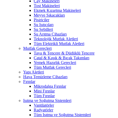
Çay Makineleri
Tost Makineleri
Ekmek Kızartma Makineleri
Meyve Sıkacakları
Pişiriciler
Su Isıtıcıları
Su Sebilleri
Su Arıtma Cihazları
Teknolojik Mutfak Aletleri
Tüm Elektrikli Mutfak Aletleri
Mutfak Gereçleri
Tava & Tencere & Düdüklü Tencere
Çatal & Kaşık & Bıçak Takımları
Yemek Hazırlık Gereçleri
Tüm Mutfak Gereçleri
Yapı Aletleri
Hava Temizleme Cihazları
Fırınlar
Mikrodalga Fırınlar
Mini Fırınlar
Tüm Fırınlar
Isıtma ve Soğutma Sistemleri
Vantilatörler
Radyatörler
Tüm Isıtma ve Soğutma Sistemleri