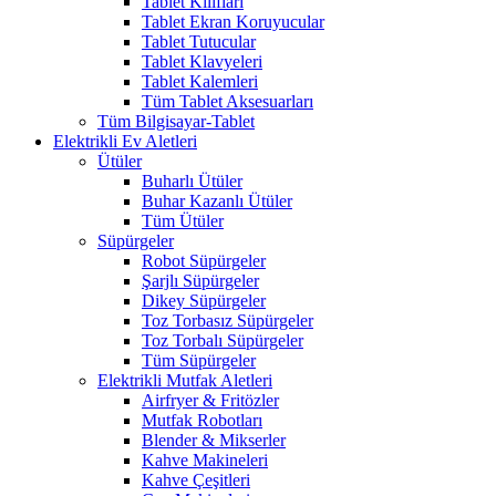
Tablet Kılıfları
Tablet Ekran Koruyucular
Tablet Tutucular
Tablet Klavyeleri
Tablet Kalemleri
Tüm Tablet Aksesuarları
Tüm Bilgisayar-Tablet
Elektrikli Ev Aletleri
Ütüler
Buharlı Ütüler
Buhar Kazanlı Ütüler
Tüm Ütüler
Süpürgeler
Robot Süpürgeler
Şarjlı Süpürgeler
Dikey Süpürgeler
Toz Torbasız Süpürgeler
Toz Torbalı Süpürgeler
Tüm Süpürgeler
Elektrikli Mutfak Aletleri
Airfryer & Fritözler
Mutfak Robotları
Blender & Mikserler
Kahve Makineleri
Kahve Çeşitleri