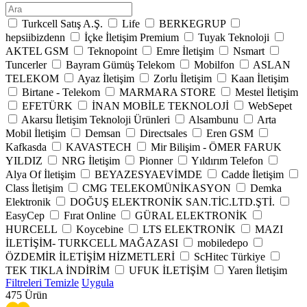
Turkcell Satış A.Ş.
Life
BERKEGRUP
hepsiibizdenn
İçke İletişim Premium
Tuyak Teknoloji
AKTEL GSM
Teknopoint
Emre İletişim
Nsmart
Tuncerler
Bayram Gümüş Telekom
Mobilfon
ASLAN
TELEKOM
Ayaz İletişim
Zorlu İletişim
Kaan İletişim
Birtane - Telekom
MARMARA STORE
Mestel İletişim
EFETÜRK
İNAN MOBİLE TEKNOLOJİ
WebSepet
Akarsu İletişim Teknoloji Ürünleri
Alsambunu
Arta
Mobil İletişim
Demsan
Directsales
Eren GSM
Kafkasda
KAVASTECH
Mir Bilişim - ÖMER FARUK
YILDIZ
NRG İletişim
Pionner
Yıldırım Telefon
Alya Of İletişim
BEYAZESYAEVİMDE
Cadde İletişim
Class İletişim
CMG TELEKOMÜNİKASYON
Demka
Elektronik
DOĞUŞ ELEKTRONİK SAN.TİC.LTD.ŞTİ.
EasyCep
Fırat Online
GÜRAL ELEKTRONİK
HURCELL
Koycebine
LTS ELEKTRONİK
MAZI
İLETİŞİM- TURKCELL MAĞAZASI
mobiledepo
ÖZDEMİR İLETİŞİM HİZMETLERİ
ScHitec Türkiye
TEK TIKLA İNDİRİM
UFUK İLETİŞİM
Yaren İletişim
Filtreleri Temizle
Uygula
475
Ürün