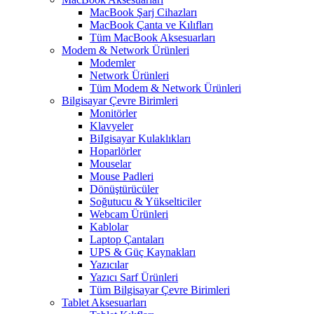
MacBook Şarj Cihazları
MacBook Çanta ve Kılıfları
Tüm MacBook Aksesuarları
Modem & Network Ürünleri
Modemler
Network Ürünleri
Tüm Modem & Network Ürünleri
Bilgisayar Çevre Birimleri
Monitörler
Klavyeler
BiIgisayar Kulaklıkları
Hoparlörler
Mouselar
Mouse Padleri
Dönüştürücüler
Soğutucu & Yükselticiler
Webcam Ürünleri
Kablolar
Laptop Çantaları
UPS & Güç Kaynakları
Yazıcılar
Yazıcı Sarf Ürünleri
Tüm Bilgisayar Çevre Birimleri
Tablet Aksesuarları