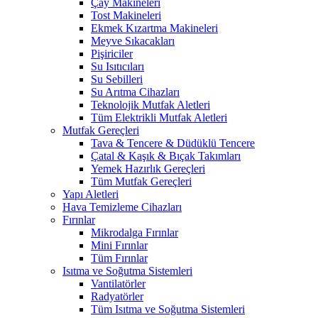
Çay Makineleri
Tost Makineleri
Ekmek Kızartma Makineleri
Meyve Sıkacakları
Pişiriciler
Su Isıtıcıları
Su Sebilleri
Su Arıtma Cihazları
Teknolojik Mutfak Aletleri
Tüm Elektrikli Mutfak Aletleri
Mutfak Gereçleri
Tava & Tencere & Düdüklü Tencere
Çatal & Kaşık & Bıçak Takımları
Yemek Hazırlık Gereçleri
Tüm Mutfak Gereçleri
Yapı Aletleri
Hava Temizleme Cihazları
Fırınlar
Mikrodalga Fırınlar
Mini Fırınlar
Tüm Fırınlar
Isıtma ve Soğutma Sistemleri
Vantilatörler
Radyatörler
Tüm Isıtma ve Soğutma Sistemleri