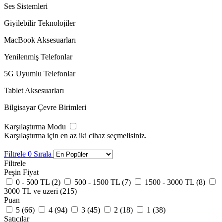
Ses Sistemleri
Giyilebilir Teknolojiler
MacBook Aksesuarları
Yenilenmiş Telefonlar
5G Uyumlu Telefonlar
Tablet Aksesuarları
Bilgisayar Çevre Birimleri
Karşılaştırma Modu
Karşılaştırma için en az iki cihaz seçmelisiniz.
Filtrele
0
Sırala
Filtrele
Peşin Fiyat
0 - 500 TL (
2
)
500 - 1500 TL (
7
)
1500 - 3000 TL (
8
)
3000 TL ve uzeri (
215
)
Puan
5 (
66
)
4 (
94
)
3 (
45
)
2 (
18
)
1 (
38
)
Satıcılar