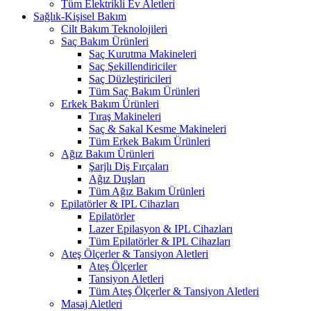
Tüm Elektrikli Ev Aletleri
Sağlık-Kişisel Bakım
Cilt Bakım Teknolojileri
Saç Bakım Ürünleri
Saç Kurutma Makineleri
Saç Şekillendiriciler
Saç Düzleştiricileri
Tüm Saç Bakım Ürünleri
Erkek Bakım Ürünleri
Tıraş Makineleri
Saç & Sakal Kesme Makineleri
Tüm Erkek Bakım Ürünleri
Ağız Bakım Ürünleri
Şarjlı Diş Fırçaları
Ağız Duşları
Tüm Ağız Bakım Ürünleri
Epilatörler & IPL Cihazları
Epilatörler
Lazer Epilasyon & IPL Cihazları
Tüm Epilatörler & IPL Cihazları
Ateş Ölçerler & Tansiyon Aletleri
Ateş Ölçerler
Tansiyon Aletleri
Tüm Ateş Ölçerler & Tansiyon Aletleri
Masaj Aletleri