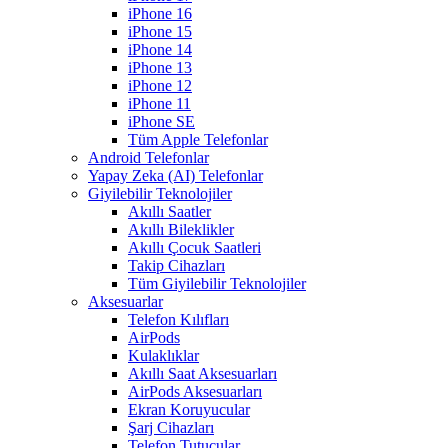
iPhone 16
iPhone 15
iPhone 14
iPhone 13
iPhone 12
iPhone 11
iPhone SE
Tüm Apple Telefonlar
Android Telefonlar
Yapay Zeka (AI) Telefonlar
Giyilebilir Teknolojiler
Akıllı Saatler
Akıllı Bileklikler
Akıllı Çocuk Saatleri
Takip Cihazları
Tüm Giyilebilir Teknolojiler
Aksesuarlar
Telefon Kılıfları
AirPods
Kulaklıklar
Akıllı Saat Aksesuarları
AirPods Aksesuarları
Ekran Koruyucular
Şarj Cihazları
Telefon Tutucular