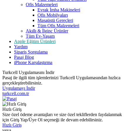
Ofis Malzemeleri
Evrak İmha Makineleri
Ofis Mobilyaları
Masaüstü Gereçleri
Tüm Ofis Malzemeleri
Akıllı & İlginç Ürünler
Tüm Ev-Yaşam
Apple Eğitim Ürünleri
Yardım
Sipariş Sorgulama
Pasaj Blog
iPhone Karşılaştırma
Turkcell Uygulamasını İndir
Pasaj ile ilgili tüm işlemlerinizi Turkcell Uygulamasından hızlıca
gerçekleştirebilirsiniz.
Uygulamayı İndir
turkcell.com.tr
Hızlı Giriş
Size özel ödeme avantajları ve size özel tekliflerden faydalanmak
için Giriş Yap/Üye Ol seçeneği ile devam edebilirsiniz.
Hızlı Giriş
veya