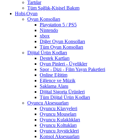
Tartılar
Tüm Sağlık-Kişisel Bakım
Hobi-Oyun
Oyun Konsolları
Playstation 5 / PS5
Nintendo
xbox
Diğer Oyun Konsolları
Tüm Oyun Konsolları
Dijital Ürün Kodları
Destek Kartları
Oyun Pinleri - Üyelikler
Spor - Dizi - Film Yayın Paketleri
Online Eğitim
Eğlence ve Müzik
Saklama Alanı
Dijital Sigorta Ürünleri
Tüm Dijital Ürün Kodları
Oyuncu Aksesuarları
Oyuncu Klavyeleri
Oyuncu Mouseları
Oyuncu Kulaklıkları
Oyuncu Koltukları
Oyuncu Joystickleri
Konsol Aksesuarları