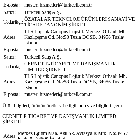
E-posta:
musteri.hizmetleri@turkcell.com.tr
Satıcı:
Turkcell Satış A.Ş.
ÖZATALAR TEKNOLOJİ ÜRÜNLERİ SANAYİ VE
Tedarikçi:
TİCARET ANONİM ŞİRKETİ
TLS Lojistik Canopus Lojistik Merkezi Orhanlı Mh.
Adres:
Kazlıçeşme Cd. No:58 Tuzla DOSB, 34956 Tuzla/
İstanbul
E-posta:
musteri.hizmetleri@turkcell.com.tr
Satıcı:
Turkcell Satış A.Ş.
CERNET E-TİCARET VE DANIŞMANLIK
Tedarikçi:
LİMİTED ŞİRKETİ
TLS Lojistik Canopus Lojistik Merkezi Orhanlı Mh.
Adres:
Kazlıçeşme Cd. No:58 Tuzla DOSB, 34956 Tuzla/
İstanbul
E-posta:
musteri.hizmetleri@turkcell.com.tr
Ürün bilgileri, ürünün üreticisi ile ilgili adres ve bilgileri içerir.
CERNET E-TİCARET VE DANIŞMANLIK LİMİTED
ŞİRKETİ
Merkez Eğitim Mah. Asil Sk. Avrasya İş Mrk. No:3/45 /
Adres:
Kadıköy 34500 İstanbul