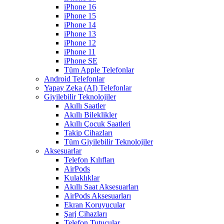
iPhone 16
iPhone 15
iPhone 14
iPhone 13
iPhone 12
iPhone 11
iPhone SE
Tüm Apple Telefonlar
Android Telefonlar
Yapay Zeka (AI) Telefonlar
Giyilebilir Teknolojiler
Akıllı Saatler
Akıllı Bileklikler
Akıllı Çocuk Saatleri
Takip Cihazları
Tüm Giyilebilir Teknolojiler
Aksesuarlar
Telefon Kılıfları
AirPods
Kulaklıklar
Akıllı Saat Aksesuarları
AirPods Aksesuarları
Ekran Koruyucular
Şarj Cihazları
Telefon Tutucular