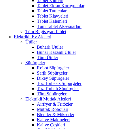
Tablet Kılıfları
Tablet Ekran Koruyucular
Tablet Tutucular
Tablet Klavyeleri
Tablet Kalemleri
Tüm Tablet Aksesuarları
Tüm Bilgisayar-Tablet
Elektrikli Ev Aletleri
Ütüler
Buharlı Ütüler
Buhar Kazanlı Ütüler
Tüm Ütüler
Süpürgeler
Robot Süpürgeler
Şarjlı Süpürgeler
Dikey Süpürgeler
Toz Torbasız Süpürgeler
Toz Torbalı Süpürgeler
Tüm Süpürgeler
Elektrikli Mutfak Aletleri
Airfryer & Fritözler
Mutfak Robotları
Blender & Mikserler
Kahve Makineleri
Kahve Çeşitleri