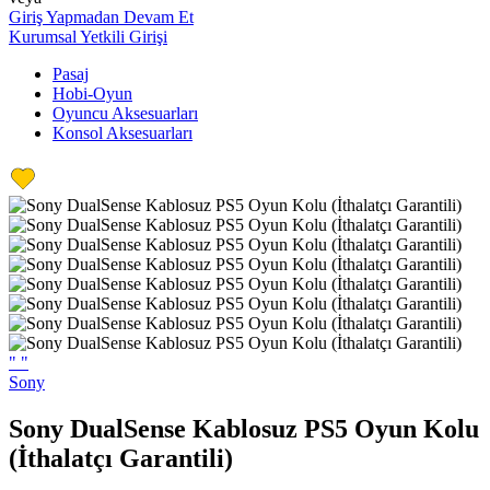
Giriş Yapmadan Devam Et
Kurumsal Yetkili Girişi
Pasaj
Hobi-Oyun
Oyuncu Aksesuarları
Konsol Aksesuarları
"
"
Sony
Sony DualSense Kablosuz PS5 Oyun Kolu
(İthalatçı Garantili)