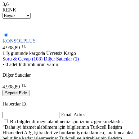
3,6
RENK
KONSOLPLUS
TL
4.998,89
1 İş gününde kargoda
Ücretsiz Kargo
Soru & Cevap (108)
Diğer Satıcılar (
1
)
• 0 adet İndirimli ürün vardır
Diğer Satıcılar
TL
4.998,89
Sepete Ekle
Haberdar Et
Email Adresi
Bu bilgilendirmeyi alabilmeniz için izniniz gerekmektedir.
“Daha iyi hizmet alabilmem için bilgilerimin Turkcell İletişim
Hizmetleri A.Ş, iştirakleri ve bunların iş ortaklarınca, tarafımca aksi
belirtiline kadar işlenmesine; Turkcell ve iştiraklerinin iletişim