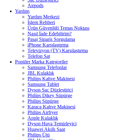
Airpods
Yardım
Yardım Merkezi
İşlem Rehberi
Ürün Güvenliği Temas Noktası
Nasıl İade Edebilirim?
Pasaj Sipariş Sorgulama
iPhone Karşılaştırma
Televizyon (TV) Karşılaştırma
Telefon Sat
Popüler Marka Kategoriler
Samsung Telefonlar
JBL Kulaklık
Philips Kahve Makinesi
Samsung Tablet
Dyson Saç Düzleştirici
Philips Dikey Süpürge
Philips Süpürge
Karaca Kahve Makinesi
Philips Airfryer
Apple Kulaklık
Dyson Hava Temizleyici
Huawei Akıllı Saat
Philips Ütü