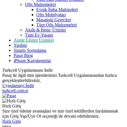
Ofis Malzemeleri
Evrak İmha Makineleri
Ofis Mobilyaları
Masaüstü Gereçleri
Tüm Ofis Malzemeleri
Akıllı & İlginç Ürünler
Tüm Ev-Yaşam
Apple Eğitim Ürünleri
Yardım
Sipariş Sorgulama
Pasaj Blog
iPhone Karşılaştırma
Turkcell Uygulamasını İndir
Pasaj ile ilgili tüm işlemlerinizi Turkcell Uygulamasından hızlıca
gerçekleştirebilirsiniz.
Uygulamayı İndir
turkcell.com.tr
Hızlı Giriş
Size özel ödeme avantajları ve size özel tekliflerden faydalanmak
için Giriş Yap/Üye Ol seçeneği ile devam edebilirsiniz.
Hızlı Giriş
veya