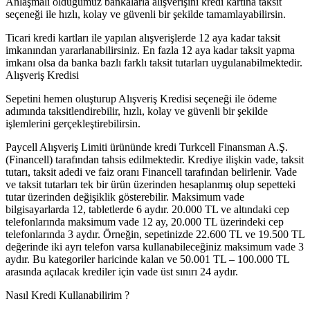
Anlaşmalı olduğumuz bankalarla alışverişini kredi kartına taksit
seçeneği ile hızlı, kolay ve güvenli bir şekilde tamamlayabilirsin.
Ticari kredi kartları ile yapılan alışverişlerde 12 aya kadar taksit
imkanından yararlanabilirsiniz. En fazla 12 aya kadar taksit yapma
imkanı olsa da banka bazlı farklı taksit tutarları uygulanabilmektedir.
Alışveriş Kredisi
Sepetini hemen oluşturup Alışveriş Kredisi seçeneği ile ödeme
adımında taksitlendirebilir, hızlı, kolay ve güvenli bir şekilde
işlemlerini gerçekleştirebilirsin.
Paycell Alışveriş Limiti ürününde kredi Turkcell Finansman A.Ş.
(Financell) tarafından tahsis edilmektedir. Krediye ilişkin vade, taksit
tutarı, taksit adedi ve faiz oranı Financell tarafından belirlenir. Vade
ve taksit tutarları tek bir ürün üzerinden hesaplanmış olup sepetteki
tutar üzerinden değişiklik gösterebilir. Maksimum vade
bilgisayarlarda 12, tabletlerde 6 aydır. 20.000 TL ve altındaki cep
telefonlarında maksimum vade 12 ay, 20.000 TL üzerindeki cep
telefonlarında 3 aydır. Örneğin, sepetinizde 22.600 TL ve 19.500 TL
değerinde iki ayrı telefon varsa kullanabileceğiniz maksimum vade 3
aydır. Bu kategoriler haricinde kalan ve 50.001 TL – 100.000 TL
arasında açılacak krediler için vade üst sınırı 24 aydır.
Nasıl Kredi Kullanabilirim ?