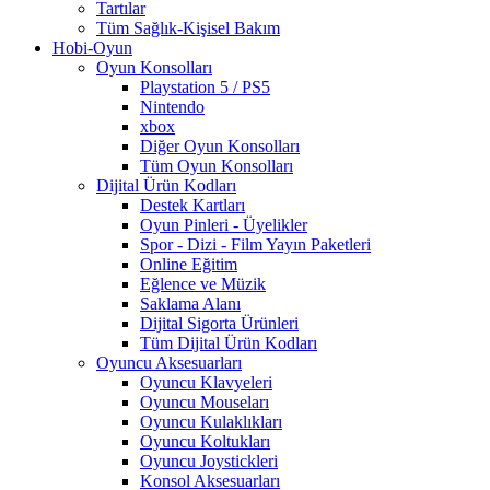
Tartılar
Tüm Sağlık-Kişisel Bakım
Hobi-Oyun
Oyun Konsolları
Playstation 5 / PS5
Nintendo
xbox
Diğer Oyun Konsolları
Tüm Oyun Konsolları
Dijital Ürün Kodları
Destek Kartları
Oyun Pinleri - Üyelikler
Spor - Dizi - Film Yayın Paketleri
Online Eğitim
Eğlence ve Müzik
Saklama Alanı
Dijital Sigorta Ürünleri
Tüm Dijital Ürün Kodları
Oyuncu Aksesuarları
Oyuncu Klavyeleri
Oyuncu Mouseları
Oyuncu Kulaklıkları
Oyuncu Koltukları
Oyuncu Joystickleri
Konsol Aksesuarları