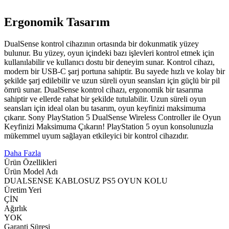
Ergonomik Tasarım
DualSense kontrol cihazının ortasında bir dokunmatik yüzey
bulunur. Bu yüzey, oyun içindeki bazı işlevleri kontrol etmek için
kullanılabilir ve kullanıcı dostu bir deneyim sunar. Kontrol cihazı,
modern bir USB-C şarj portuna sahiptir. Bu sayede hızlı ve kolay bir
şekilde şarj edilebilir ve uzun süreli oyun seansları için güçlü bir pil
ömrü sunar. DualSense kontrol cihazı, ergonomik bir tasarıma
sahiptir ve ellerde rahat bir şekilde tutulabilir. Uzun süreli oyun
seansları için ideal olan bu tasarım, oyun keyfinizi maksimuma
çıkarır. Sony PlayStation 5 DualSense Wireless Controller ile Oyun
Keyfinizi Maksimuma Çıkarın! PlayStation 5 oyun konsolunuzla
mükemmel uyum sağlayan etkileyici bir kontrol cihazıdır.
Daha Fazla
Ürün Özellikleri
Ürün Model Adı
DUALSENSE KABLOSUZ PS5 OYUN KOLU
Üretim Yeri
ÇİN
Ağırlık
YOK
Garanti Süresi