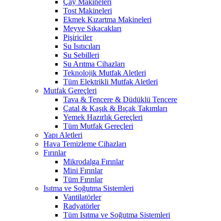
Çay Makineleri
Tost Makineleri
Ekmek Kızartma Makineleri
Meyve Sıkacakları
Pişiriciler
Su Isıtıcıları
Su Sebilleri
Su Arıtma Cihazları
Teknolojik Mutfak Aletleri
Tüm Elektrikli Mutfak Aletleri
Mutfak Gereçleri
Tava & Tencere & Düdüklü Tencere
Çatal & Kaşık & Bıçak Takımları
Yemek Hazırlık Gereçleri
Tüm Mutfak Gereçleri
Yapı Aletleri
Hava Temizleme Cihazları
Fırınlar
Mikrodalga Fırınlar
Mini Fırınlar
Tüm Fırınlar
Isıtma ve Soğutma Sistemleri
Vantilatörler
Radyatörler
Tüm Isıtma ve Soğutma Sistemleri