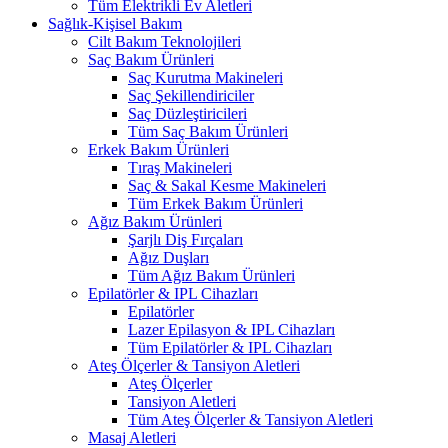
Tüm Elektrikli Ev Aletleri
Sağlık-Kişisel Bakım
Cilt Bakım Teknolojileri
Saç Bakım Ürünleri
Saç Kurutma Makineleri
Saç Şekillendiriciler
Saç Düzleştiricileri
Tüm Saç Bakım Ürünleri
Erkek Bakım Ürünleri
Tıraş Makineleri
Saç & Sakal Kesme Makineleri
Tüm Erkek Bakım Ürünleri
Ağız Bakım Ürünleri
Şarjlı Diş Fırçaları
Ağız Duşları
Tüm Ağız Bakım Ürünleri
Epilatörler & IPL Cihazları
Epilatörler
Lazer Epilasyon & IPL Cihazları
Tüm Epilatörler & IPL Cihazları
Ateş Ölçerler & Tansiyon Aletleri
Ateş Ölçerler
Tansiyon Aletleri
Tüm Ateş Ölçerler & Tansiyon Aletleri
Masaj Aletleri