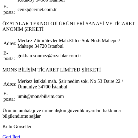
E-
cenk@cernet.com.tr
posta:
ÖZATALAR TEKNOLOJİ ÜRÜNLERİ SANAYİ VE TİCARET
ANONİM ŞİRKETİ
Merkez Zümrütevler Mah.Elifce Sok.No:6 Maltepe /
Adres:
Maltepe 34720 İstanbul
E-
gokhan.sonmez@ozatalar.com.tr
posta:
MONS BİLİŞİM TİCARET LİMİTED ŞİRKETİ
Merkez İstiklal mah. Şair nedim sok. No 53 Daire 22 /
Adres:
Ümraniye 34700 İstanbul
E-
umit@monsbilisim.com
posta:
Ürünün ambalajı ve ürüne ilişkin güvenlik uyarıları hakkında
bilgilendirme sağlar.
Kutu Görselleri
Geri
İleri