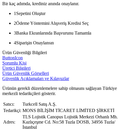
Bir kaç adımda, krediniz anında onaylanır.
1
Sepetini Oluştur
2
Ödeme Yöntemini Alışveriş Kredisi Seç
3
Banka Ekranlarında Başvurunu Tamamla
4
Siparişin Onaylansın
Ürün Güvenliği Bilgileri
ButtonIcon
Sorumlu Kişi
Üretici Bilgileri
Ürün Güvenlik Görselleri
Güvenlik Açıklamaları ve Kılavuzlar
Ürünün gerekli düzenlemelere sahip olmasını sağlayan Türkiye
merkezli tedarikçileri gösterir.
Satıcı:
Turkcell Satış A.Ş.
Tedarikçi:
MONS BİLİŞİM TİCARET LİMİTED ŞİRKETİ
TLS Lojistik Canopus Lojistik Merkezi Orhanlı Mh.
Adres:
Kazlıçeşme Cd. No:58 Tuzla DOSB, 34956 Tuzla/
İstanbul