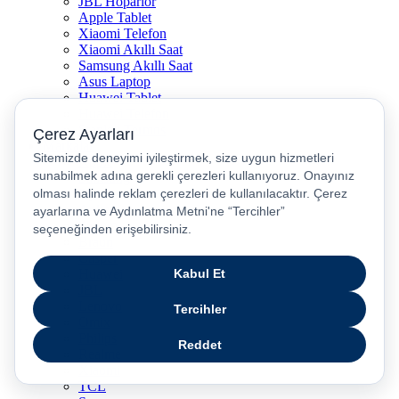
JBL Hoparlör
Apple Tablet
Xiaomi Telefon
Xiaomi Akıllı Saat
Samsung Akıllı Saat
Asus Laptop
Huawei Tablet
Huawei Telefon
Stanley Termos
Markalar
Apple
Samsung
Dyson
Anker
Arzum
Braun
Casper
Huawei
JBL
Lenovo
Omix
Philips
Realme
Xiaomi
TCL