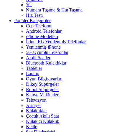
5G
Numara Taşıma & Hat Taşıma
Hız Testi
Popüler Kategoriler
Cep Telefonu
Android Telefonlar
iPhone Modelleri
İkinci El / Yenilenmiş Telefonlar
Yenilenmiş iPhone
5G Uyumlu Telefonlar
Akıllı Saatler
Bluetooth Kulaklıklar
Tabletler
Laptop
Oyun Bilgisayarları
Dikey Süpürgeler
Robot Süpürgeler
Kahve Makineleri
Televizyon
Airfryer
Kulaklıklar
Çocuk Akıllı Saat
Kulakiçi Kulaklık
Kettle
Saç Düzleştirici