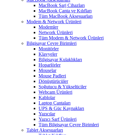
MacBook Şarj Cihazları
MacBook Çanta ve Kılıfları
Tüm MacBook Aksesuarları
Modem & Network Ürünleri
Modemler
Network Ürünleri
Tüm Modem & Network Ürünleri
Bilgisayar Çevre Birimleri
Monitörler
Klavyeler
BiIgisayar Kulaklıkları
Hoparlörler
Mouselar
Mouse Padleri
Dönüştürücüler
Soğutucu & Yükselticiler
Webcam Ürünleri
Kablolar
Laptop Çantaları
UPS & Güç Kaynakları
Yazıcılar
Yazıcı Sarf Ürünleri
Tüm Bilgisayar Çevre Birimleri
Tablet Aksesuarları