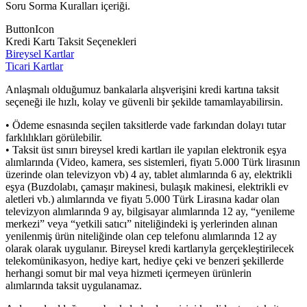
Soru Sorma Kuralları içeriği.
ButtonIcon
Kredi Kartı Taksit Seçenekleri
Bireysel Kartlar
Ticari Kartlar
Anlaşmalı olduğumuz bankalarla alışverişini kredi kartına taksit
seçeneği ile hızlı, kolay ve güvenli bir şekilde tamamlayabilirsin.
• Ödeme esnasında seçilen taksitlerde vade farkından dolayı tutar
farklılıkları görülebilir.
• Taksit üst sınırı bireysel kredi kartları ile yapılan elektronik eşya
alımlarında (Video, kamera, ses sistemleri, fiyatı 5.000 Türk lirasının
üzerinde olan televizyon vb) 4 ay, tablet alımlarında 6 ay, elektrikli
eşya (Buzdolabı, çamaşır makinesi, bulaşık makinesi, elektrikli ev
aletleri vb.) alımlarında ve fiyatı 5.000 Türk Lirasına kadar olan
televizyon alımlarında 9 ay, bilgisayar alımlarında 12 ay, “yenileme
merkezi” veya “yetkili satıcı” niteliğindeki iş yerlerinden alınan
yenilenmiş ürün niteliğinde olan cep telefonu alımlarında 12 ay
olarak olarak uygulanır. Bireysel kredi kartlarıyla gerçekleştirilecek
telekomünikasyon, hediye kart, hediye çeki ve benzeri şekillerde
herhangi somut bir mal veya hizmeti içermeyen ürünlerin
alımlarında taksit uygulanamaz.