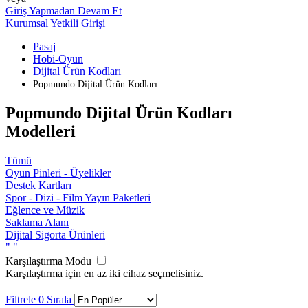
Giriş Yapmadan Devam Et
Kurumsal Yetkili Girişi
Pasaj
Hobi-Oyun
Dijital Ürün Kodları
Popmundo Dijital Ürün Kodları
Popmundo Dijital Ürün Kodları
Modelleri
Tümü
Oyun Pinleri - Üyelikler
Destek Kartları
Spor - Dizi - Film Yayın Paketleri
Eğlence ve Müzik
Saklama Alanı
Dijital Sigorta Ürünleri
"
"
Karşılaştırma Modu
Karşılaştırma için en az iki cihaz seçmelisiniz.
Filtrele
0
Sırala