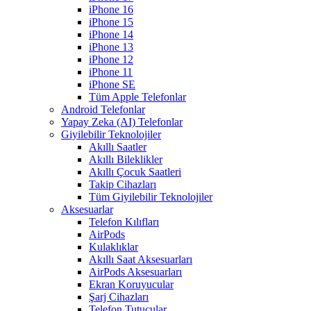
iPhone 16
iPhone 15
iPhone 14
iPhone 13
iPhone 12
iPhone 11
iPhone SE
Tüm Apple Telefonlar
Android Telefonlar
Yapay Zeka (AI) Telefonlar
Giyilebilir Teknolojiler
Akıllı Saatler
Akıllı Bileklikler
Akıllı Çocuk Saatleri
Takip Cihazları
Tüm Giyilebilir Teknolojiler
Aksesuarlar
Telefon Kılıfları
AirPods
Kulaklıklar
Akıllı Saat Aksesuarları
AirPods Aksesuarları
Ekran Koruyucular
Şarj Cihazları
Telefon Tutucular