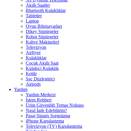
Akıllı Saatler
Bluetooth Kulaklıklar
Tabletler
Laptop
Oyun Bilgisayarları
Dikey Süpürgeler
Robot Süpürgeler
Kahve Makineleri
Televizyon
Airfryer
Kulaklıklar
Çocuk Akıllı Saat
Kulakiçi Kulaklık
Kettle
Saç Düzleştirici
Airpods
Yardım
Yardım Merkezi
İşlem Rehberi
Ürün Güvenliği Temas Noktası
Nasıl İade Edebilirim?
Pasaj Sipariş Sorgulama
iPhone Karşılaştırma
Televizyon (TV) Karşılaştırma