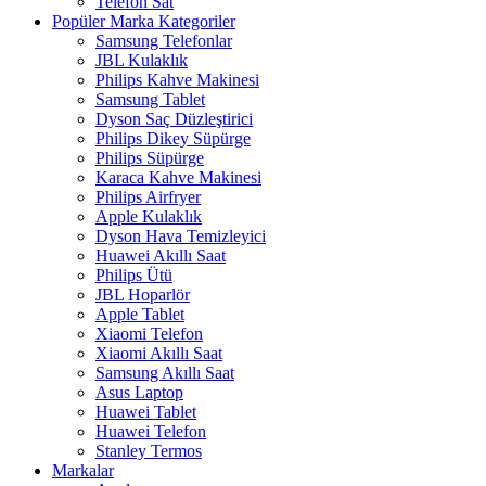
Telefon Sat
Popüler Marka Kategoriler
Samsung Telefonlar
JBL Kulaklık
Philips Kahve Makinesi
Samsung Tablet
Dyson Saç Düzleştirici
Philips Dikey Süpürge
Philips Süpürge
Karaca Kahve Makinesi
Philips Airfryer
Apple Kulaklık
Dyson Hava Temizleyici
Huawei Akıllı Saat
Philips Ütü
JBL Hoparlör
Apple Tablet
Xiaomi Telefon
Xiaomi Akıllı Saat
Samsung Akıllı Saat
Asus Laptop
Huawei Tablet
Huawei Telefon
Stanley Termos
Markalar