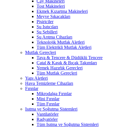
Çay Makineleri
Tost Makineleri
Ekmek Kızartma Makineleri
Meyve Sıkacakları
Pişiriciler
Su Isıtıcıları
Su Sebilleri
Su Arıtma Cihazları
Teknolojik Mutfak Aletleri
Tüm Elektrikli Mutfak Aletleri
Mutfak Gereçleri
Tava & Tencere & Düdüklü Tencere
Çatal & Kaşık & Bıçak Takımları
Yemek Hazırlık Gereçleri
Tüm Mutfak Gereçleri
Yapı Aletleri
Hava Temizleme Cihazları
Fırınlar
Mikrodalga Fırınlar
Mini Fırınlar
Tüm Fırınlar
Isıtma ve Soğutma Sistemleri
Vantilatörler
Radyatörler
Tüm Isıtma ve Soğutma Sistemleri