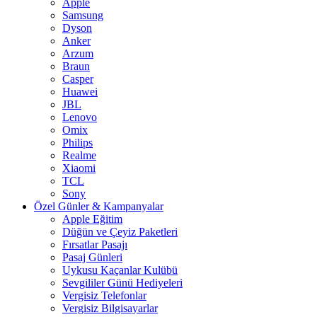
Apple
Samsung
Dyson
Anker
Arzum
Braun
Casper
Huawei
JBL
Lenovo
Omix
Philips
Realme
Xiaomi
TCL
Sony
Özel Günler & Kampanyalar
Apple Eğitim
Düğün ve Çeyiz Paketleri
Fırsatlar Pasajı
Pasaj Günleri
Uykusu Kaçanlar Kulübü
Sevgililer Günü Hediyeleri
Vergisiz Telefonlar
Vergisiz Bilgisayarlar