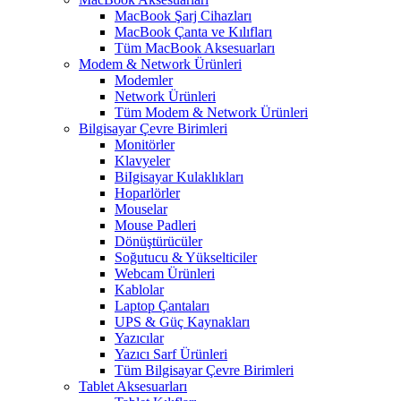
MacBook Şarj Cihazları
MacBook Çanta ve Kılıfları
Tüm MacBook Aksesuarları
Modem & Network Ürünleri
Modemler
Network Ürünleri
Tüm Modem & Network Ürünleri
Bilgisayar Çevre Birimleri
Monitörler
Klavyeler
BiIgisayar Kulaklıkları
Hoparlörler
Mouselar
Mouse Padleri
Dönüştürücüler
Soğutucu & Yükselticiler
Webcam Ürünleri
Kablolar
Laptop Çantaları
UPS & Güç Kaynakları
Yazıcılar
Yazıcı Sarf Ürünleri
Tüm Bilgisayar Çevre Birimleri
Tablet Aksesuarları