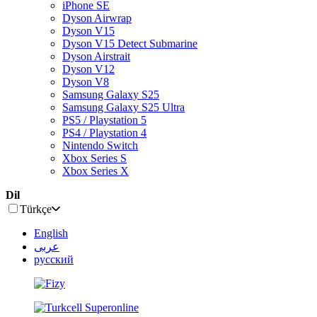
iPhone SE
Dyson Airwrap
Dyson V15
Dyson V15 Detect Submarine
Dyson Airstrait
Dyson V12
Dyson V8
Samsung Galaxy S25
Samsung Galaxy S25 Ultra
PS5 / Playstation 5
PS4 / Playstation 4
Nintendo Switch
Xbox Series S
Xbox Series X
Dil
Türkçe
English
عربى
русский