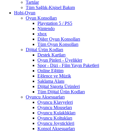
Tartılar
Tüm Sağlık-Kişisel Bakım
Hobi-Oyun
Oyun Konsolları
Playstation 5 / PS5
Nintendo
xbox
Diğer Oyun Konsolları
Tüm Oyun Konsolları
Dijital Ürün Kodları
Destek Kartları
Oyun Pinleri - Üyelikler
Spor - Dizi - Film Yayın Paketleri
Online Eğitim
Eğlence ve Müzik
Saklama Alanı
Dijital Sigorta Ürünleri
Tüm Dijital Ürün Kodları
Oyuncu Aksesuarları
Oyuncu Klavyeleri
Oyuncu Mouseları
Oyuncu Kulaklıkları
Oyuncu Koltukları
Oyuncu Joystickleri
Konsol Aksesuarları