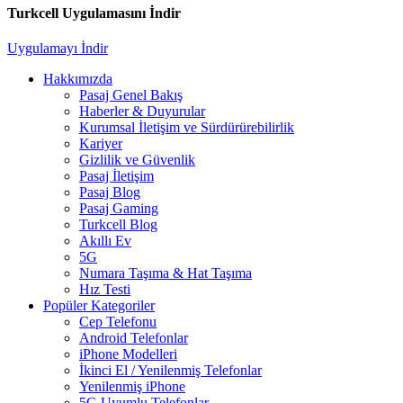
Turkcell Uygulamasını İndir
Uygulamayı İndir
Hakkımızda
Pasaj Genel Bakış
Haberler & Duyurular
Kurumsal İletişim ve Sürdürürebilirlik
Kariyer
Gizlilik ve Güvenlik
Pasaj İletişim
Pasaj Blog
Pasaj Gaming
Turkcell Blog
Akıllı Ev
5G
Numara Taşıma & Hat Taşıma
Hız Testi
Popüler Kategoriler
Cep Telefonu
Android Telefonlar
iPhone Modelleri
İkinci El / Yenilenmiş Telefonlar
Yenilenmiş iPhone
5G Uyumlu Telefonlar