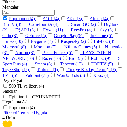
Filtrele
Markalar
Popmundo (
4
)
A101 (
4
)
Afad (
3
)
Ahbap (
4
)
BluTV (
3
)
CarrefourSA (
4
)
D-Smart GO (
2
)
Digiturk
(
2
)
EŞARJ (
3
)
Exxen (
11
)
EyesPro (
4
)
fizy (
3
)
Gain (
3
)
Geforce (
5
)
Google Play (
6
)
In Game (
5
)
iTunes (
10
)
Joygame (
7
)
Kaspersky (
2
)
Lifebox (
3
)
Microsoft (
8
)
Moonton (
7
)
Nfinity Games (
5
)
Nintendo
(
3
)
Norton (
3
)
Pasha Fencer (
5
)
PLAYSTATION
NETWORK (
10
)
Razer (
10
)
Riot (
3
)
Roblox (
9
)
S
Sport Plus (
4
)
Steam (
6
)
Tencent (
13
)
TODTV (
5
)
ToyzzShop (
2
)
Turkcell (
1
)
Türkiye Kızılay Derneği (
7
)
TV+ (
5
)
Valorant (
71
)
WonJo Kids (
3
)
Xbox (
4
)
Peşin Fiyat
500 TL ve üzeri (
4
)
Satıcılar
Epinline
OYUNKREDİ
Uygulama Adı
Popmundo (
4
)
Filtreleri Temizle
Uygula
4
Ürün