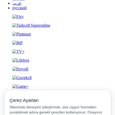
عربى
русский