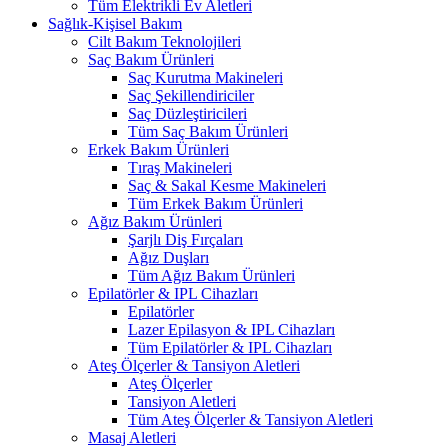
Tüm Elektrikli Ev Aletleri
Sağlık-Kişisel Bakım
Cilt Bakım Teknolojileri
Saç Bakım Ürünleri
Saç Kurutma Makineleri
Saç Şekillendiriciler
Saç Düzleştiricileri
Tüm Saç Bakım Ürünleri
Erkek Bakım Ürünleri
Tıraş Makineleri
Saç & Sakal Kesme Makineleri
Tüm Erkek Bakım Ürünleri
Ağız Bakım Ürünleri
Şarjlı Diş Fırçaları
Ağız Duşları
Tüm Ağız Bakım Ürünleri
Epilatörler & IPL Cihazları
Epilatörler
Lazer Epilasyon & IPL Cihazları
Tüm Epilatörler & IPL Cihazları
Ateş Ölçerler & Tansiyon Aletleri
Ateş Ölçerler
Tansiyon Aletleri
Tüm Ateş Ölçerler & Tansiyon Aletleri
Masaj Aletleri