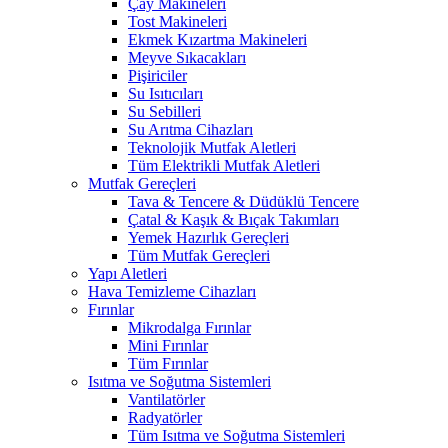
Çay Makineleri
Tost Makineleri
Ekmek Kızartma Makineleri
Meyve Sıkacakları
Pişiriciler
Su Isıtıcıları
Su Sebilleri
Su Arıtma Cihazları
Teknolojik Mutfak Aletleri
Tüm Elektrikli Mutfak Aletleri
Mutfak Gereçleri
Tava & Tencere & Düdüklü Tencere
Çatal & Kaşık & Bıçak Takımları
Yemek Hazırlık Gereçleri
Tüm Mutfak Gereçleri
Yapı Aletleri
Hava Temizleme Cihazları
Fırınlar
Mikrodalga Fırınlar
Mini Fırınlar
Tüm Fırınlar
Isıtma ve Soğutma Sistemleri
Vantilatörler
Radyatörler
Tüm Isıtma ve Soğutma Sistemleri