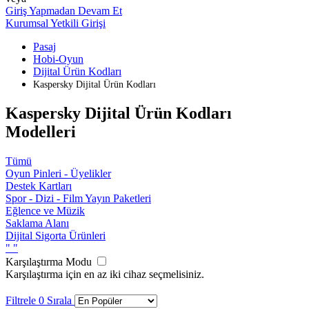
Giriş Yapmadan Devam Et
Kurumsal Yetkili Girişi
Pasaj
Hobi-Oyun
Dijital Ürün Kodları
Kaspersky Dijital Ürün Kodları
Kaspersky Dijital Ürün Kodları
Modelleri
Tümü
Oyun Pinleri - Üyelikler
Destek Kartları
Spor - Dizi - Film Yayın Paketleri
Eğlence ve Müzik
Saklama Alanı
Dijital Sigorta Ürünleri
"
"
Karşılaştırma Modu
Karşılaştırma için en az iki cihaz seçmelisiniz.
Filtrele
0
Sırala