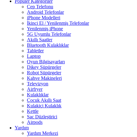
Popüler Kategoriler
Cep Telefonu
Android Telefonlar
iPhone Modelleri
İkinci El / Yenilenmiş Telefonlar
Yenilenmiş iPhone
5G Uyumlu Telefonlar
Akıllı Saatler
Bluetooth Kulaklıklar
Tabletler
Laptop
Oyun Bilgisayarları
Dikey Süpürgeler
Robot Süpürgeler
Kahve Makineleri
Televizyon
Airfryer
Kulaklıklar
Çocuk Akıllı Saat
Kulakiçi Kulaklık
Kettle
Saç Düzleştirici
Airpods
Yardım
Yardım Merkezi