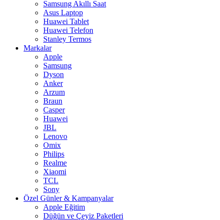
Samsung Akıllı Saat
Asus Laptop
Huawei Tablet
Huawei Telefon
Stanley Termos
Markalar
Apple
Samsung
Dyson
Anker
Arzum
Braun
Casper
Huawei
JBL
Lenovo
Omix
Philips
Realme
Xiaomi
TCL
Sony
Özel Günler & Kampanyalar
Apple Eğitim
Düğün ve Çeyiz Paketleri