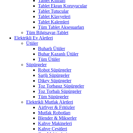
Tablet Kılıfları
Tablet Ekran Koruyucular
Tablet Tutucular
Tablet Klavyeleri
Tablet Kalemleri
Tüm Tablet Aksesuarları
Tüm Bilgisayar-Tablet
Elektrikli Ev Aletleri
Ütüler
Buharlı Ütüler
Buhar Kazanlı Ütüler
Tüm Ütüler
Süpürgeler
Robot Süpürgeler
Şarjlı Süpürgeler
Dikey Süpürgeler
Toz Torbasız Süpürgeler
Toz Torbalı Süpürgeler
Tüm Süpürgeler
Elektrikli Mutfak Aletleri
Airfryer & Fritözler
Mutfak Robotları
Blender & Mikserler
Kahve Makineleri
Kahve Çeşitleri