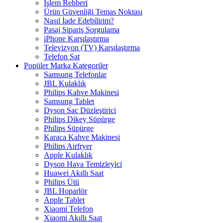
İşlem Rehberi
Ürün Güvenliği Temas Noktası
Nasıl İade Edebilirim?
Pasaj Sipariş Sorgulama
iPhone Karşılaştırma
Televizyon (TV) Karşılaştırma
Telefon Sat
Popüler Marka Kategoriler
Samsung Telefonlar
JBL Kulaklık
Philips Kahve Makinesi
Samsung Tablet
Dyson Saç Düzleştirici
Philips Dikey Süpürge
Philips Süpürge
Karaca Kahve Makinesi
Philips Airfryer
Apple Kulaklık
Dyson Hava Temizleyici
Huawei Akıllı Saat
Philips Ütü
JBL Hoparlör
Apple Tablet
Xiaomi Telefon
Xiaomi Akıllı Saat