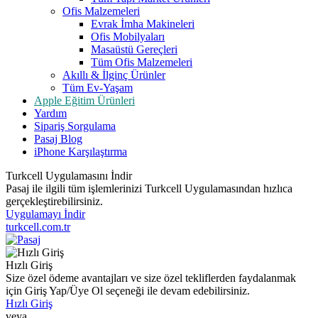
Ofis Malzemeleri
Evrak İmha Makineleri
Ofis Mobilyaları
Masaüstü Gereçleri
Tüm Ofis Malzemeleri
Akıllı & İlginç Ürünler
Tüm Ev-Yaşam
Apple Eğitim Ürünleri
Yardım
Sipariş Sorgulama
Pasaj Blog
iPhone Karşılaştırma
Turkcell Uygulamasını İndir
Pasaj ile ilgili tüm işlemlerinizi Turkcell Uygulamasından hızlıca
gerçekleştirebilirsiniz.
Uygulamayı İndir
turkcell.com.tr
Hızlı Giriş
Size özel ödeme avantajları ve size özel tekliflerden faydalanmak
için Giriş Yap/Üye Ol seçeneği ile devam edebilirsiniz.
Hızlı Giriş
veya