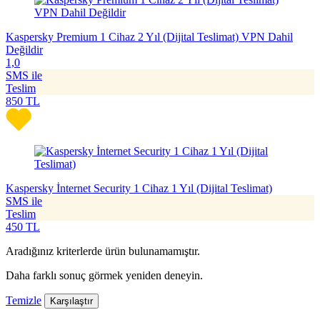
Kaspersky Premium 1 Cihaz 2 Yıl (Dijital Teslimat) VPN Dahil
Değildir
1,0
SMS ile
Teslim
850
TL
Kaspersky İnternet Security 1 Cihaz 1 Yıl (Dijital Teslimat)
SMS ile
Teslim
450
TL
Aradığınız kriterlerde ürün bulunamamıştır.
Daha farklı sonuç görmek yeniden deneyin.
Temizle
Karşılaştır