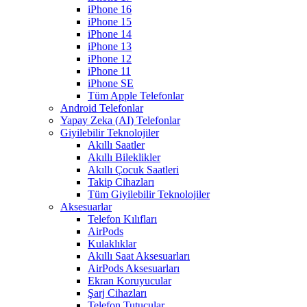
iPhone 16
iPhone 15
iPhone 14
iPhone 13
iPhone 12
iPhone 11
iPhone SE
Tüm Apple Telefonlar
Android Telefonlar
Yapay Zeka (AI) Telefonlar
Giyilebilir Teknolojiler
Akıllı Saatler
Akıllı Bileklikler
Akıllı Çocuk Saatleri
Takip Cihazları
Tüm Giyilebilir Teknolojiler
Aksesuarlar
Telefon Kılıfları
AirPods
Kulaklıklar
Akıllı Saat Aksesuarları
AirPods Aksesuarları
Ekran Koruyucular
Şarj Cihazları
Telefon Tutucular