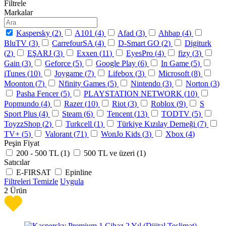
Filtrele
Markalar
Kaspersky (
2
)
A101 (
4
)
Afad (
3
)
Ahbap (
4
)
BluTV (
3
)
CarrefourSA (
4
)
D-Smart GO (
2
)
Digiturk
(
2
)
EŞARJ (
3
)
Exxen (
11
)
EyesPro (
4
)
fizy (
3
)
Gain (
3
)
Geforce (
5
)
Google Play (
6
)
In Game (
5
)
iTunes (
10
)
Joygame (
7
)
Lifebox (
3
)
Microsoft (
8
)
Moonton (
7
)
Nfinity Games (
5
)
Nintendo (
3
)
Norton (
3
)
Pasha Fencer (
5
)
PLAYSTATION NETWORK (
10
)
Popmundo (
4
)
Razer (
10
)
Riot (
3
)
Roblox (
9
)
S
Sport Plus (
4
)
Steam (
6
)
Tencent (
13
)
TODTV (
5
)
ToyzzShop (
2
)
Turkcell (
1
)
Türkiye Kızılay Derneği (
7
)
TV+ (
5
)
Valorant (
71
)
WonJo Kids (
3
)
Xbox (
4
)
Peşin Fiyat
200 - 500 TL (
1
)
500 TL ve üzeri (
1
)
Satıcılar
E-FIRSAT
Epinline
Filtreleri Temizle
Uygula
2
Ürün