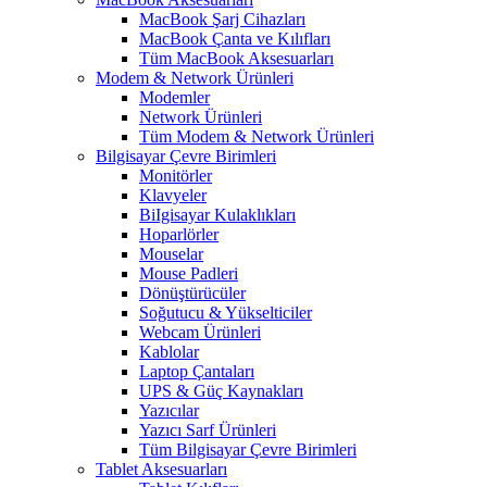
MacBook Şarj Cihazları
MacBook Çanta ve Kılıfları
Tüm MacBook Aksesuarları
Modem & Network Ürünleri
Modemler
Network Ürünleri
Tüm Modem & Network Ürünleri
Bilgisayar Çevre Birimleri
Monitörler
Klavyeler
BiIgisayar Kulaklıkları
Hoparlörler
Mouselar
Mouse Padleri
Dönüştürücüler
Soğutucu & Yükselticiler
Webcam Ürünleri
Kablolar
Laptop Çantaları
UPS & Güç Kaynakları
Yazıcılar
Yazıcı Sarf Ürünleri
Tüm Bilgisayar Çevre Birimleri
Tablet Aksesuarları