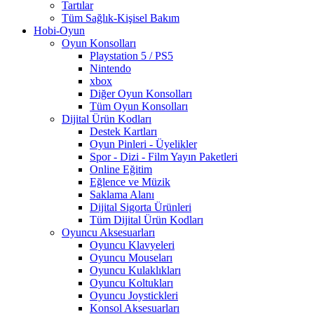
Tartılar
Tüm Sağlık-Kişisel Bakım
Hobi-Oyun
Oyun Konsolları
Playstation 5 / PS5
Nintendo
xbox
Diğer Oyun Konsolları
Tüm Oyun Konsolları
Dijital Ürün Kodları
Destek Kartları
Oyun Pinleri - Üyelikler
Spor - Dizi - Film Yayın Paketleri
Online Eğitim
Eğlence ve Müzik
Saklama Alanı
Dijital Sigorta Ürünleri
Tüm Dijital Ürün Kodları
Oyuncu Aksesuarları
Oyuncu Klavyeleri
Oyuncu Mouseları
Oyuncu Kulaklıkları
Oyuncu Koltukları
Oyuncu Joystickleri
Konsol Aksesuarları