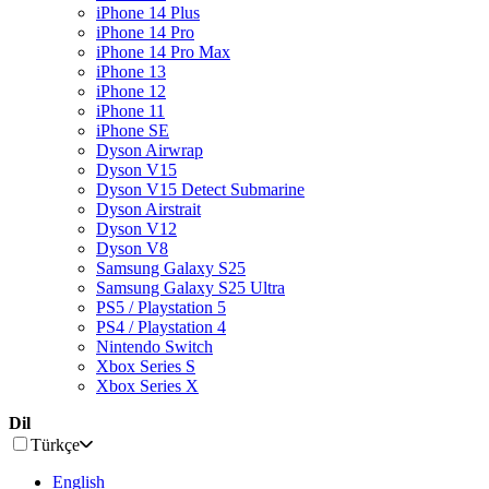
iPhone 14 Plus
iPhone 14 Pro
iPhone 14 Pro Max
iPhone 13
iPhone 12
iPhone 11
iPhone SE
Dyson Airwrap
Dyson V15
Dyson V15 Detect Submarine
Dyson Airstrait
Dyson V12
Dyson V8
Samsung Galaxy S25
Samsung Galaxy S25 Ultra
PS5 / Playstation 5
PS4 / Playstation 4
Nintendo Switch
Xbox Series S
Xbox Series X
Dil
Türkçe
English