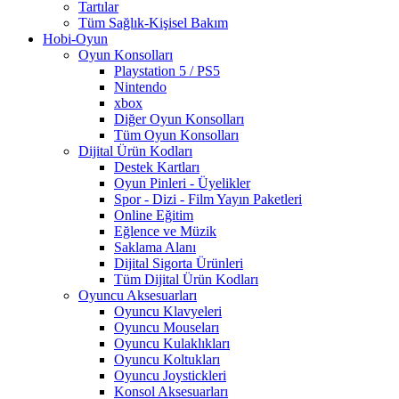
Tartılar
Tüm Sağlık-Kişisel Bakım
Hobi-Oyun
Oyun Konsolları
Playstation 5 / PS5
Nintendo
xbox
Diğer Oyun Konsolları
Tüm Oyun Konsolları
Dijital Ürün Kodları
Destek Kartları
Oyun Pinleri - Üyelikler
Spor - Dizi - Film Yayın Paketleri
Online Eğitim
Eğlence ve Müzik
Saklama Alanı
Dijital Sigorta Ürünleri
Tüm Dijital Ürün Kodları
Oyuncu Aksesuarları
Oyuncu Klavyeleri
Oyuncu Mouseları
Oyuncu Kulaklıkları
Oyuncu Koltukları
Oyuncu Joystickleri
Konsol Aksesuarları