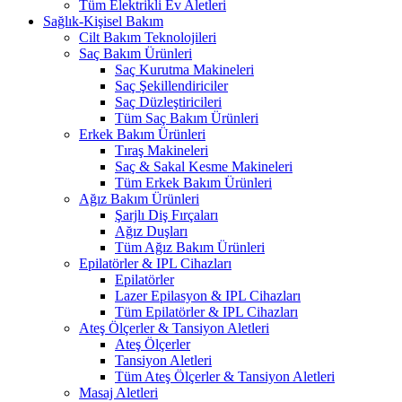
Tüm Elektrikli Ev Aletleri
Sağlık-Kişisel Bakım
Cilt Bakım Teknolojileri
Saç Bakım Ürünleri
Saç Kurutma Makineleri
Saç Şekillendiriciler
Saç Düzleştiricileri
Tüm Saç Bakım Ürünleri
Erkek Bakım Ürünleri
Tıraş Makineleri
Saç & Sakal Kesme Makineleri
Tüm Erkek Bakım Ürünleri
Ağız Bakım Ürünleri
Şarjlı Diş Fırçaları
Ağız Duşları
Tüm Ağız Bakım Ürünleri
Epilatörler & IPL Cihazları
Epilatörler
Lazer Epilasyon & IPL Cihazları
Tüm Epilatörler & IPL Cihazları
Ateş Ölçerler & Tansiyon Aletleri
Ateş Ölçerler
Tansiyon Aletleri
Tüm Ateş Ölçerler & Tansiyon Aletleri
Masaj Aletleri