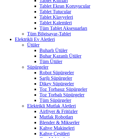
Tablet Kılıfları
Tablet Ekran Koruyucular
Tablet Tutucular
Tablet Klavyeleri
Tablet Kalemleri
Tüm Tablet Aksesuarları
Tüm Bilgisayar-Tablet
Elektrikli Ev Aletleri
Ütüler
Buharlı Ütüler
Buhar Kazanlı Ütüler
Tüm Ütüler
Süpürgeler
Robot Süpürgeler
Şarjlı Süpürgeler
Dikey Süpürgeler
Toz Torbasız Süpürgeler
Toz Torbalı Süpürgeler
Tüm Süpürgeler
Elektrikli Mutfak Aletleri
Airfryer & Fritözler
Mutfak Robotları
Blender & Mikserler
Kahve Makineleri
Kahve Çeşitleri