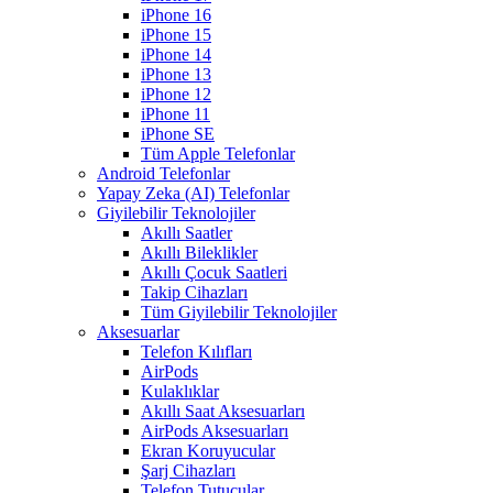
iPhone 16
iPhone 15
iPhone 14
iPhone 13
iPhone 12
iPhone 11
iPhone SE
Tüm Apple Telefonlar
Android Telefonlar
Yapay Zeka (AI) Telefonlar
Giyilebilir Teknolojiler
Akıllı Saatler
Akıllı Bileklikler
Akıllı Çocuk Saatleri
Takip Cihazları
Tüm Giyilebilir Teknolojiler
Aksesuarlar
Telefon Kılıfları
AirPods
Kulaklıklar
Akıllı Saat Aksesuarları
AirPods Aksesuarları
Ekran Koruyucular
Şarj Cihazları
Telefon Tutucular