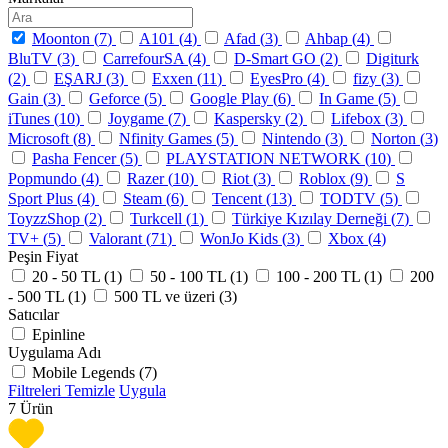
Moonton (
7
)
A101 (
4
)
Afad (
3
)
Ahbap (
4
)
BluTV (
3
)
CarrefourSA (
4
)
D-Smart GO (
2
)
Digiturk
(
2
)
EŞARJ (
3
)
Exxen (
11
)
EyesPro (
4
)
fizy (
3
)
Gain (
3
)
Geforce (
5
)
Google Play (
6
)
In Game (
5
)
iTunes (
10
)
Joygame (
7
)
Kaspersky (
2
)
Lifebox (
3
)
Microsoft (
8
)
Nfinity Games (
5
)
Nintendo (
3
)
Norton (
3
)
Pasha Fencer (
5
)
PLAYSTATION NETWORK (
10
)
Popmundo (
4
)
Razer (
10
)
Riot (
3
)
Roblox (
9
)
S
Sport Plus (
4
)
Steam (
6
)
Tencent (
13
)
TODTV (
5
)
ToyzzShop (
2
)
Turkcell (
1
)
Türkiye Kızılay Derneği (
7
)
TV+ (
5
)
Valorant (
71
)
WonJo Kids (
3
)
Xbox (
4
)
Peşin Fiyat
20 - 50 TL (
1
)
50 - 100 TL (
1
)
100 - 200 TL (
1
)
200
- 500 TL (
1
)
500 TL ve üzeri (
3
)
Satıcılar
Epinline
Uygulama Adı
Mobile Legends (
7
)
Filtreleri Temizle
Uygula
7
Ürün