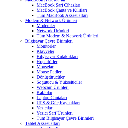
MacBook Şarj Cihazları
MacBook Çanta ve Kılıfları
Tüm MacBook Aksesuarları
Modem & Network Ürünleri
Modemler
Network Ürünleri
Tüm Modem & Network Ürünleri
Bilgisayar Çevre Birimleri
Monitörler
Klavyeler
BiIgisayar Kulaklıkları
Hoparlörler
Mouselar
Mouse Padleri
Dönüştürücüler
Soğutucu & Yükselticiler
Webcam Ürünleri
Kablolar
Laptop Çantaları
UPS & Güç Kaynakları
Yazıcılar
Yazıcı Sarf Ürünleri
Tüm Bilgisayar Çevre Birimleri
Tablet Aksesuarları