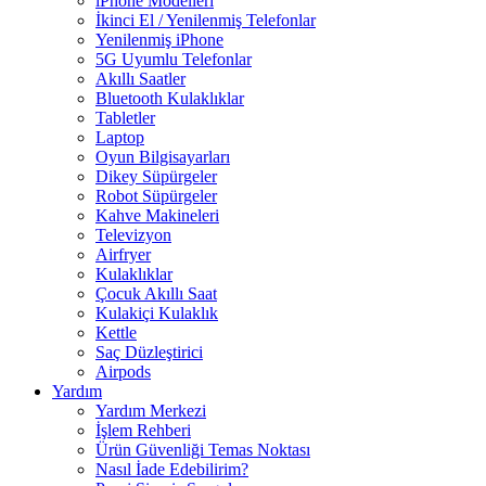
iPhone Modelleri
İkinci El / Yenilenmiş Telefonlar
Yenilenmiş iPhone
5G Uyumlu Telefonlar
Akıllı Saatler
Bluetooth Kulaklıklar
Tabletler
Laptop
Oyun Bilgisayarları
Dikey Süpürgeler
Robot Süpürgeler
Kahve Makineleri
Televizyon
Airfryer
Kulaklıklar
Çocuk Akıllı Saat
Kulakiçi Kulaklık
Kettle
Saç Düzleştirici
Airpods
Yardım
Yardım Merkezi
İşlem Rehberi
Ürün Güvenliği Temas Noktası
Nasıl İade Edebilirim?