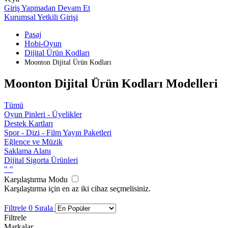
Giriş Yapmadan Devam Et
Kurumsal Yetkili Girişi
Pasaj
Hobi-Oyun
Dijital Ürün Kodları
Moonton Dijital Ürün Kodları
Moonton Dijital Ürün Kodları Modelleri
Tümü
Oyun Pinleri - Üyelikler
Destek Kartları
Spor - Dizi - Film Yayın Paketleri
Eğlence ve Müzik
Saklama Alanı
Dijital Sigorta Ürünleri
"
"
Karşılaştırma Modu
Karşılaştırma için en az iki cihaz seçmelisiniz.
Filtrele
0
Sırala
Filtrele
Markalar