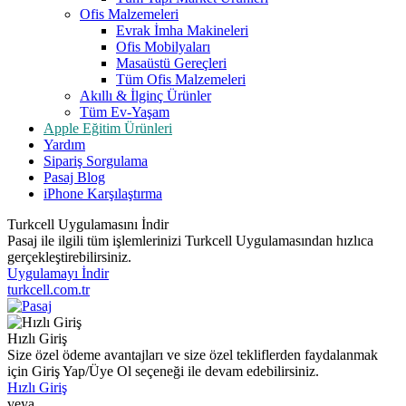
Ofis Malzemeleri
Evrak İmha Makineleri
Ofis Mobilyaları
Masaüstü Gereçleri
Tüm Ofis Malzemeleri
Akıllı & İlginç Ürünler
Tüm Ev-Yaşam
Apple Eğitim Ürünleri
Yardım
Sipariş Sorgulama
Pasaj Blog
iPhone Karşılaştırma
Turkcell Uygulamasını İndir
Pasaj ile ilgili tüm işlemlerinizi Turkcell Uygulamasından hızlıca
gerçekleştirebilirsiniz.
Uygulamayı İndir
turkcell.com.tr
Hızlı Giriş
Size özel ödeme avantajları ve size özel tekliflerden faydalanmak
için Giriş Yap/Üye Ol seçeneği ile devam edebilirsiniz.
Hızlı Giriş
veya