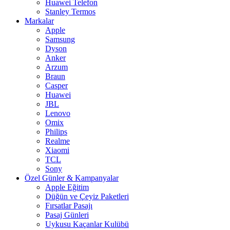
Huawei Telefon
Stanley Termos
Markalar
Apple
Samsung
Dyson
Anker
Arzum
Braun
Casper
Huawei
JBL
Lenovo
Omix
Philips
Realme
Xiaomi
TCL
Sony
Özel Günler & Kampanyalar
Apple Eğitim
Düğün ve Çeyiz Paketleri
Fırsatlar Pasajı
Pasaj Günleri
Uykusu Kaçanlar Kulübü