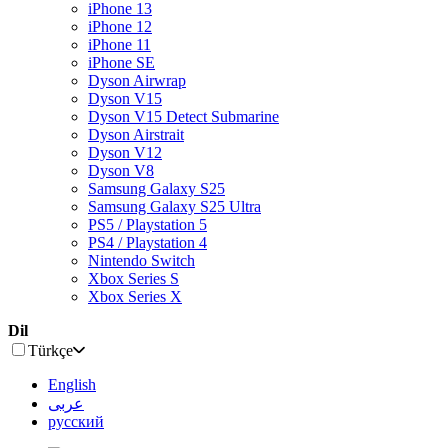
iPhone 13
iPhone 12
iPhone 11
iPhone SE
Dyson Airwrap
Dyson V15
Dyson V15 Detect Submarine
Dyson Airstrait
Dyson V12
Dyson V8
Samsung Galaxy S25
Samsung Galaxy S25 Ultra
PS5 / Playstation 5
PS4 / Playstation 4
Nintendo Switch
Xbox Series S
Xbox Series X
Dil
Türkçe
English
عربى
русский