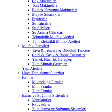
Çay Makineleri
Tost Makineleri
Ekmek Kızartma Makineleri
Meyve Sıkacakları
Pişiriciler
Su Isıtıcıları
Su Sebilleri
Su Arıtma Cihazları
Teknolojik Mutfak Aletleri
Tüm Elektrikli Mutfak Aletleri
Mutfak Gereçleri
Tava & Tencere & Düdüklü Tencere
Çatal & Kaşık & Bıçak Takımları
Yemek Hazırlık Gereçleri
Tüm Mutfak Gereçleri
Yapı Aletleri
Hava Temizleme Cihazları
Fırınlar
Mikrodalga Fırınlar
Mini Fırınlar
Tüm Fırınlar
Isıtma ve Soğutma Sistemleri
Vantilatörler
Radyatörler
Tüm Isıtma ve Soğutma Sistemleri