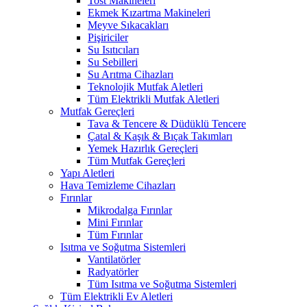
Tost Makineleri
Ekmek Kızartma Makineleri
Meyve Sıkacakları
Pişiriciler
Su Isıtıcıları
Su Sebilleri
Su Arıtma Cihazları
Teknolojik Mutfak Aletleri
Tüm Elektrikli Mutfak Aletleri
Mutfak Gereçleri
Tava & Tencere & Düdüklü Tencere
Çatal & Kaşık & Bıçak Takımları
Yemek Hazırlık Gereçleri
Tüm Mutfak Gereçleri
Yapı Aletleri
Hava Temizleme Cihazları
Fırınlar
Mikrodalga Fırınlar
Mini Fırınlar
Tüm Fırınlar
Isıtma ve Soğutma Sistemleri
Vantilatörler
Radyatörler
Tüm Isıtma ve Soğutma Sistemleri
Tüm Elektrikli Ev Aletleri