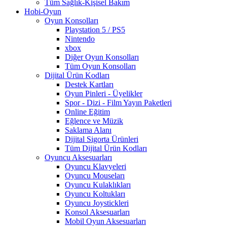
Tüm Sağlık-Kişisel Bakım
Hobi-Oyun
Oyun Konsolları
Playstation 5 / PS5
Nintendo
xbox
Diğer Oyun Konsolları
Tüm Oyun Konsolları
Dijital Ürün Kodları
Destek Kartları
Oyun Pinleri - Üyelikler
Spor - Dizi - Film Yayın Paketleri
Online Eğitim
Eğlence ve Müzik
Saklama Alanı
Dijital Sigorta Ürünleri
Tüm Dijital Ürün Kodları
Oyuncu Aksesuarları
Oyuncu Klavyeleri
Oyuncu Mouseları
Oyuncu Kulaklıkları
Oyuncu Koltukları
Oyuncu Joystickleri
Konsol Aksesuarları
Mobil Oyun Aksesuarları