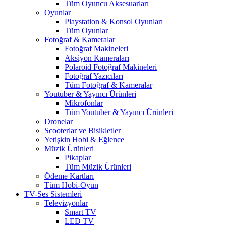
Tüm Oyuncu Aksesuarları
Oyunlar
Playstation & Konsol Oyunları
Tüm Oyunlar
Fotoğraf & Kameralar
Fotoğraf Makineleri
Aksiyon Kameraları
Polaroid Fotoğraf Makineleri
Fotoğraf Yazıcıları
Tüm Fotoğraf & Kameralar
Youtuber & Yayıncı Ürünleri
Mikrofonlar
Tüm Youtuber & Yayıncı Ürünleri
Dronelar
Scooterlar ve Bisikletler
Yetişkin Hobi & Eğlence
Müzik Ürünleri
Pikaplar
Tüm Müzik Ürünleri
Ödeme Kartları
Tüm Hobi-Oyun
TV-Ses Sistemleri
Televizyonlar
Smart TV
LED TV