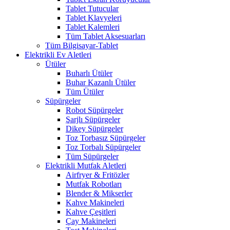
Tablet Tutucular
Tablet Klavyeleri
Tablet Kalemleri
Tüm Tablet Aksesuarları
Tüm Bilgisayar-Tablet
Elektrikli Ev Aletleri
Ütüler
Buharlı Ütüler
Buhar Kazanlı Ütüler
Tüm Ütüler
Süpürgeler
Robot Süpürgeler
Şarjlı Süpürgeler
Dikey Süpürgeler
Toz Torbasız Süpürgeler
Toz Torbalı Süpürgeler
Tüm Süpürgeler
Elektrikli Mutfak Aletleri
Airfryer & Fritözler
Mutfak Robotları
Blender & Mikserler
Kahve Makineleri
Kahve Çeşitleri
Çay Makineleri