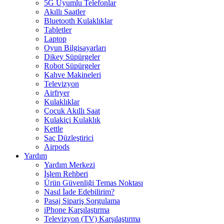
5G Uyumlu Telefonlar
Akıllı Saatler
Bluetooth Kulaklıklar
Tabletler
Laptop
Oyun Bilgisayarları
Dikey Süpürgeler
Robot Süpürgeler
Kahve Makineleri
Televizyon
Airfryer
Kulaklıklar
Çocuk Akıllı Saat
Kulakiçi Kulaklık
Kettle
Saç Düzleştirici
Airpods
Yardım
Yardım Merkezi
İşlem Rehberi
Ürün Güvenliği Temas Noktası
Nasıl İade Edebilirim?
Pasaj Sipariş Sorgulama
iPhone Karşılaştırma
Televizyon (TV) Karşılaştırma