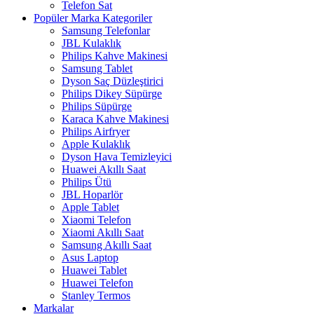
Telefon Sat
Popüler Marka Kategoriler
Samsung Telefonlar
JBL Kulaklık
Philips Kahve Makinesi
Samsung Tablet
Dyson Saç Düzleştirici
Philips Dikey Süpürge
Philips Süpürge
Karaca Kahve Makinesi
Philips Airfryer
Apple Kulaklık
Dyson Hava Temizleyici
Huawei Akıllı Saat
Philips Ütü
JBL Hoparlör
Apple Tablet
Xiaomi Telefon
Xiaomi Akıllı Saat
Samsung Akıllı Saat
Asus Laptop
Huawei Tablet
Huawei Telefon
Stanley Termos
Markalar