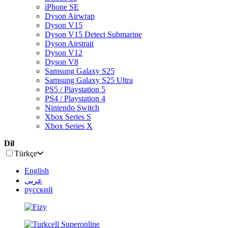
iPhone SE
Dyson Airwrap
Dyson V15
Dyson V15 Detect Submarine
Dyson Airstrait
Dyson V12
Dyson V8
Samsung Galaxy S25
Samsung Galaxy S25 Ultra
PS5 / Playstation 5
PS4 / Playstation 4
Nintendo Switch
Xbox Series S
Xbox Series X
Dil
Türkçe
English
عربى
русский