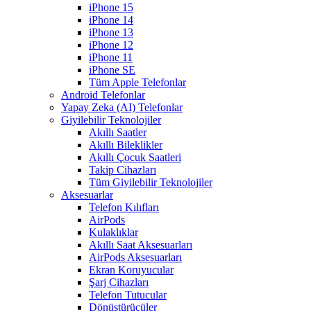
iPhone 15
iPhone 14
iPhone 13
iPhone 12
iPhone 11
iPhone SE
Tüm Apple Telefonlar
Android Telefonlar
Yapay Zeka (AI) Telefonlar
Giyilebilir Teknolojiler
Akıllı Saatler
Akıllı Bileklikler
Akıllı Çocuk Saatleri
Takip Cihazları
Tüm Giyilebilir Teknolojiler
Aksesuarlar
Telefon Kılıfları
AirPods
Kulaklıklar
Akıllı Saat Aksesuarları
AirPods Aksesuarları
Ekran Koruyucular
Şarj Cihazları
Telefon Tutucular
Dönüştürücüler