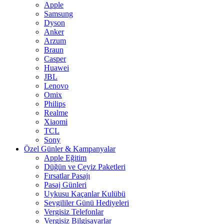
Apple
Samsung
Dyson
Anker
Arzum
Braun
Casper
Huawei
JBL
Lenovo
Omix
Philips
Realme
Xiaomi
TCL
Sony
Özel Günler & Kampanyalar
Apple Eğitim
Düğün ve Çeyiz Paketleri
Fırsatlar Pasajı
Pasaj Günleri
Uykusu Kaçanlar Kulübü
Sevgililer Günü Hediyeleri
Vergisiz Telefonlar
Vergisiz Bilgisayarlar