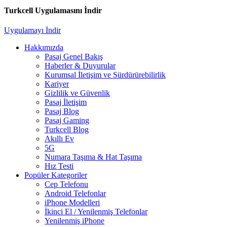
Turkcell Uygulamasını İndir
Uygulamayı İndir
Hakkımızda
Pasaj Genel Bakış
Haberler & Duyurular
Kurumsal İletişim ve Sürdürürebilirlik
Kariyer
Gizlilik ve Güvenlik
Pasaj İletişim
Pasaj Blog
Pasaj Gaming
Turkcell Blog
Akıllı Ev
5G
Numara Taşıma & Hat Taşıma
Hız Testi
Popüler Kategoriler
Cep Telefonu
Android Telefonlar
iPhone Modelleri
İkinci El / Yenilenmiş Telefonlar
Yenilenmiş iPhone