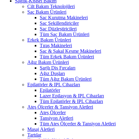
Sağlık-Kişisel Bakım
Cilt Bakım Teknolojileri
Saç Bakım Ürünleri
Saç Kurutma Makineleri
Saç Şekillendiriciler
Saç Düzleştiricileri
Tüm Saç Bakım Ürünleri
Erkek Bakım Ürünleri
Tıraş Makineleri
Saç & Sakal Kesme Makineleri
Tüm Erkek Bakım Ürünleri
Ağız Bakım Ürünleri
Şarjlı Diş Fırçaları
Ağız Duşları
Tüm Ağız Bakım Ürünleri
Epilatörler & IPL Cihazları
Epilatörler
Lazer Epilasyon & IPL Cihazları
Tüm Epilatörler & IPL Cihazları
Ateş Ölçerler & Tansiyon Aletleri
Ateş Ölçerler
Tansiyon Aletleri
Tüm Ateş Ölçerler & Tansiyon Aletleri
Masaj Aletleri
Tartılar