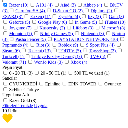
Razer (
10
)
A101 (
4
)
Afad (
3
)
Ahbap (
4
)
BluTV
(
3
)
CarrefourSA (
4
)
D-Smart GO (
2
)
Digiturk (
2
)
EŞARJ (
3
)
Exxen (
11
)
EyesPro (
4
)
fizy (
3
)
Gain (
3
)
Geforce (
5
)
Google Play (
6
)
In Game (
5
)
iTunes (
10
)
Joygame (
7
)
Kaspersky (
2
)
Lifebox (
3
)
Microsoft (
8
)
Moonton (
7
)
Nfinity Games (
5
)
Nintendo (
3
)
Norton
(
3
)
Pasha Fencer (
5
)
PLAYSTATION NETWORK (
10
)
Popmundo (
4
)
Riot (
3
)
Roblox (
9
)
S Sport Plus (
4
)
Steam (
6
)
Tencent (
13
)
TODTV (
5
)
ToyzzShop (
2
)
Turkcell (
1
)
Türkiye Kızılay Derneği (
7
)
TV+ (
5
)
Valorant (
71
)
WonJo Kids (
3
)
Xbox (
4
)
Peşin Fiyat
0 - 20 TL (
3
)
20 - 50 TL (
1
)
500 TL ve üzeri (
1
)
Satıcılar
OYUNKREDİ
Epinline
EPIN TOWER
Oyunexe
ScHitec Türkiye
Uygulama Adı
Razer Gold (
8
)
Filtreleri Temizle
Uygula
10
Ürün