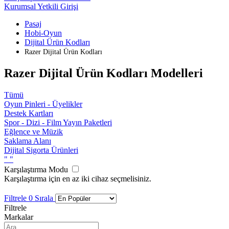
Kurumsal Yetkili Girişi
Pasaj
Hobi-Oyun
Dijital Ürün Kodları
Razer Dijital Ürün Kodları
Razer Dijital Ürün Kodları Modelleri
Tümü
Oyun Pinleri - Üyelikler
Destek Kartları
Spor - Dizi - Film Yayın Paketleri
Eğlence ve Müzik
Saklama Alanı
Dijital Sigorta Ürünleri
"
"
Karşılaştırma Modu
Karşılaştırma için en az iki cihaz seçmelisiniz.
Filtrele
0
Sırala
Filtrele
Markalar