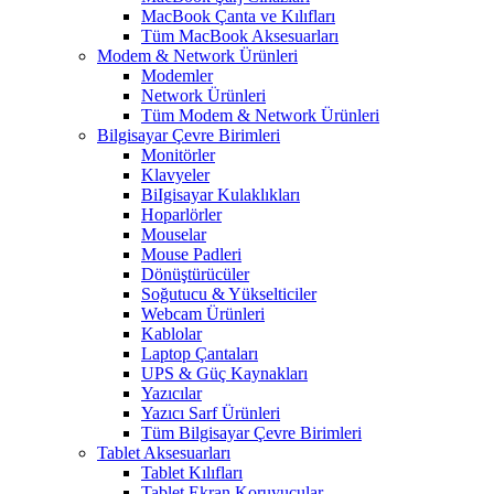
MacBook Çanta ve Kılıfları
Tüm MacBook Aksesuarları
Modem & Network Ürünleri
Modemler
Network Ürünleri
Tüm Modem & Network Ürünleri
Bilgisayar Çevre Birimleri
Monitörler
Klavyeler
BiIgisayar Kulaklıkları
Hoparlörler
Mouselar
Mouse Padleri
Dönüştürücüler
Soğutucu & Yükselticiler
Webcam Ürünleri
Kablolar
Laptop Çantaları
UPS & Güç Kaynakları
Yazıcılar
Yazıcı Sarf Ürünleri
Tüm Bilgisayar Çevre Birimleri
Tablet Aksesuarları
Tablet Kılıfları
Tablet Ekran Koruyucular