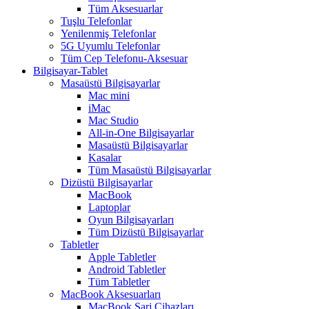
Tüm Aksesuarlar
Tuşlu Telefonlar
Yenilenmiş Telefonlar
5G Uyumlu Telefonlar
Tüm Cep Telefonu-Aksesuar
Bilgisayar-Tablet
Masaüstü Bilgisayarlar
Mac mini
iMac
Mac Studio
All-in-One Bilgisayarlar
Masaüstü Bilgisayarlar
Kasalar
Tüm Masaüstü Bilgisayarlar
Dizüstü Bilgisayarlar
MacBook
Laptoplar
Oyun Bilgisayarları
Tüm Dizüstü Bilgisayarlar
Tabletler
Apple Tabletler
Android Tabletler
Tüm Tabletler
MacBook Aksesuarları
MacBook Şarj Cihazları