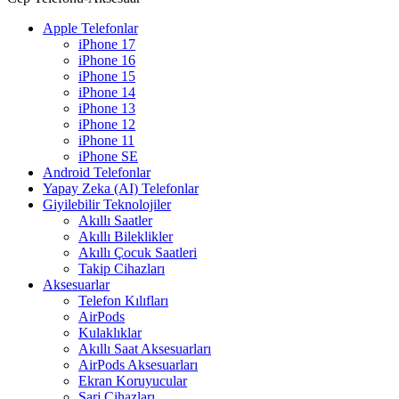
Apple Telefonlar
iPhone 17
iPhone 16
iPhone 15
iPhone 14
iPhone 13
iPhone 12
iPhone 11
iPhone SE
Android Telefonlar
Yapay Zeka (AI) Telefonlar
Giyilebilir Teknolojiler
Akıllı Saatler
Akıllı Bileklikler
Akıllı Çocuk Saatleri
Takip Cihazları
Aksesuarlar
Telefon Kılıfları
AirPods
Kulaklıklar
Akıllı Saat Aksesuarları
AirPods Aksesuarları
Ekran Koruyucular
Şarj Cihazları