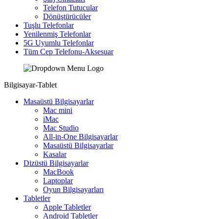
Telefon Tutucular
Dönüştürücüler
Tuşlu Telefonlar
Yenilenmiş Telefonlar
5G Uyumlu Telefonlar
Tüm Cep Telefonu-Aksesuar
Bilgisayar-Tablet
Masaüstü Bilgisayarlar
Mac mini
iMac
Mac Studio
All-in-One Bilgisayarlar
Masaüstü Bilgisayarlar
Kasalar
Dizüstü Bilgisayarlar
MacBook
Laptoplar
Oyun Bilgisayarları
Tabletler
Apple Tabletler
Android Tabletler