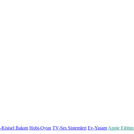
k-Kişisel Bakım
Hobi-Oyun
TV-Ses Sistemleri
Ev-Yaşam
Apple Eğitim