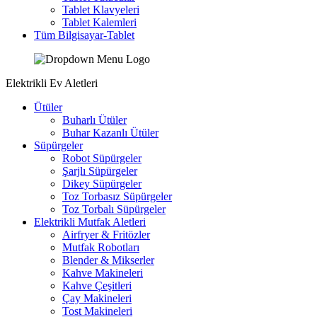
Tablet Klavyeleri
Tablet Kalemleri
Tüm Bilgisayar-Tablet
Elektrikli Ev Aletleri
Ütüler
Buharlı Ütüler
Buhar Kazanlı Ütüler
Süpürgeler
Robot Süpürgeler
Şarjlı Süpürgeler
Dikey Süpürgeler
Toz Torbasız Süpürgeler
Toz Torbalı Süpürgeler
Elektrikli Mutfak Aletleri
Airfryer & Fritözler
Mutfak Robotları
Blender & Mikserler
Kahve Makineleri
Kahve Çeşitleri
Çay Makineleri
Tost Makineleri