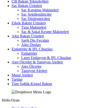
Cilt Bakım Teknolojileri
Saç Bakım Ürünleri
Saç Kurutma Makineleri
Saç Şekillendiriciler
Saç Düzleştiricileri
Erkek Bakım Ürünleri
Tıraş Makineleri
Saç & Sakal Kesme Makineleri
Ağız Bakım Ürünleri
Şarjlı Diş Fırçaları
Ağız Duşları
Epilatörler & IPL Cihazları
Epilatörler
Lazer Epilasyon & IPL Cihazları
Ateş Ölçerler & Tansiyon Aletleri
Ateş Ölçerler
Tansiyon Aletleri
Masaj Aletleri
Tartılar
Tüm Sağlık-Kişisel Bakım
Hobi-Oyun