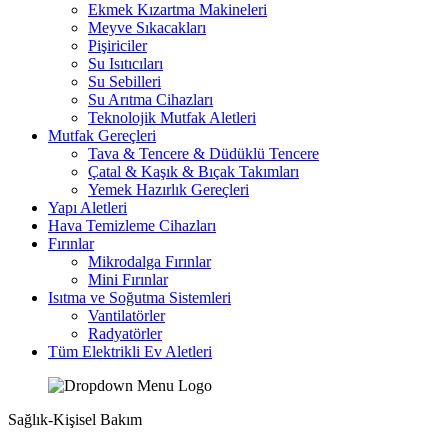
Ekmek Kızartma Makineleri
Meyve Sıkacakları
Pişiriciler
Su Isıtıcıları
Su Sebilleri
Su Arıtma Cihazları
Teknolojik Mutfak Aletleri
Mutfak Gereçleri
Tava & Tencere & Düdüklü Tencere
Çatal & Kaşık & Bıçak Takımları
Yemek Hazırlık Gereçleri
Yapı Aletleri
Hava Temizleme Cihazları
Fırınlar
Mikrodalga Fırınlar
Mini Fırınlar
Isıtma ve Soğutma Sistemleri
Vantilatörler
Radyatörler
Tüm Elektrikli Ev Aletleri
Sağlık-Kişisel Bakım