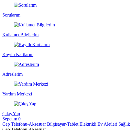
Sorularım
Kullanıcı Bilgilerim
Kayıtlı Kartlarım
Adreslerim
Yardım Merkezi
Çıkış Yap
Sepetim
0
Cep Telefonu-Aksesuar
Bilgisayar-Tablet
Elektrikli Ev Aletleri
Sağlı
Cep Telefonu-Aksesuar