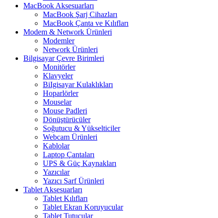
MacBook Aksesuarları
MacBook Şarj Cihazları
MacBook Çanta ve Kılıfları
Modem & Network Ürünleri
Modemler
Network Ürünleri
Bilgisayar Çevre Birimleri
Monitörler
Klavyeler
BiIgisayar Kulaklıkları
Hoparlörler
Mouselar
Mouse Padleri
Dönüştürücüler
Soğutucu & Yükselticiler
Webcam Ürünleri
Kablolar
Laptop Çantaları
UPS & Güç Kaynakları
Yazıcılar
Yazıcı Sarf Ürünleri
Tablet Aksesuarları
Tablet Kılıfları
Tablet Ekran Koruyucular
Tablet Tutucular