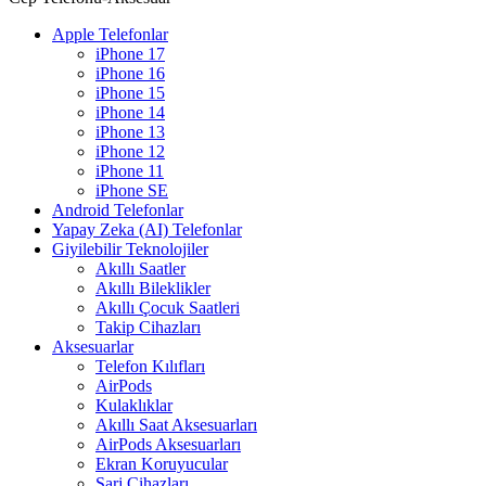
Apple Telefonlar
iPhone 17
iPhone 16
iPhone 15
iPhone 14
iPhone 13
iPhone 12
iPhone 11
iPhone SE
Android Telefonlar
Yapay Zeka (AI) Telefonlar
Giyilebilir Teknolojiler
Akıllı Saatler
Akıllı Bileklikler
Akıllı Çocuk Saatleri
Takip Cihazları
Aksesuarlar
Telefon Kılıfları
AirPods
Kulaklıklar
Akıllı Saat Aksesuarları
AirPods Aksesuarları
Ekran Koruyucular
Şarj Cihazları