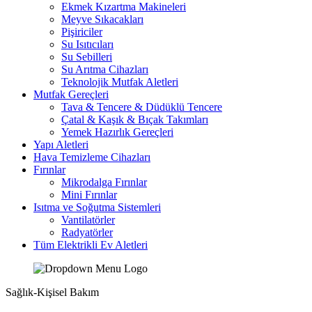
Ekmek Kızartma Makineleri
Meyve Sıkacakları
Pişiriciler
Su Isıtıcıları
Su Sebilleri
Su Arıtma Cihazları
Teknolojik Mutfak Aletleri
Mutfak Gereçleri
Tava & Tencere & Düdüklü Tencere
Çatal & Kaşık & Bıçak Takımları
Yemek Hazırlık Gereçleri
Yapı Aletleri
Hava Temizleme Cihazları
Fırınlar
Mikrodalga Fırınlar
Mini Fırınlar
Isıtma ve Soğutma Sistemleri
Vantilatörler
Radyatörler
Tüm Elektrikli Ev Aletleri
Sağlık-Kişisel Bakım