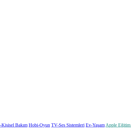
k-Kişisel Bakım
Hobi-Oyun
TV-Ses Sistemleri
Ev-Yaşam
Apple Eğitim