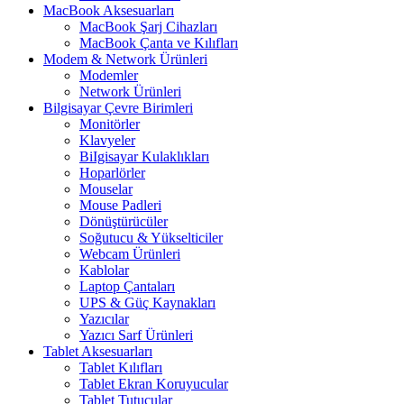
MacBook Aksesuarları
MacBook Şarj Cihazları
MacBook Çanta ve Kılıfları
Modem & Network Ürünleri
Modemler
Network Ürünleri
Bilgisayar Çevre Birimleri
Monitörler
Klavyeler
BiIgisayar Kulaklıkları
Hoparlörler
Mouselar
Mouse Padleri
Dönüştürücüler
Soğutucu & Yükselticiler
Webcam Ürünleri
Kablolar
Laptop Çantaları
UPS & Güç Kaynakları
Yazıcılar
Yazıcı Sarf Ürünleri
Tablet Aksesuarları
Tablet Kılıfları
Tablet Ekran Koruyucular
Tablet Tutucular