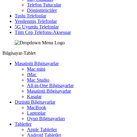
Telefon Tutucular
Dönüştürücüler
Tuşlu Telefonlar
Yenilenmiş Telefonlar
5G Uyumlu Telefonlar
Tüm Cep Telefonu-Aksesuar
Bilgisayar-Tablet
Masaüstü Bilgisayarlar
Mac mini
iMac
Mac Studio
All-in-One Bilgisayarlar
Masaüstü Bilgisayarlar
Kasalar
Dizüstü Bilgisayarlar
MacBook
Laptoplar
Oyun Bilgisayarları
Tabletler
Apple Tabletler
Android Tabletler