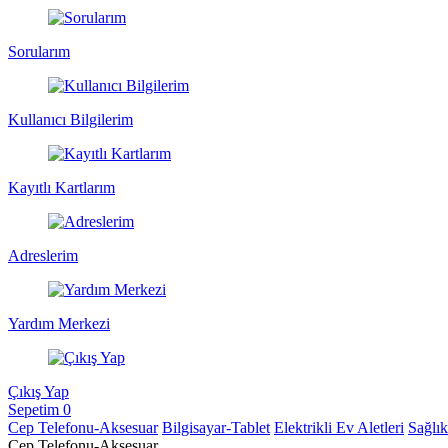
Sorularım
Kullanıcı Bilgilerim
Kayıtlı Kartlarım
Adreslerim
Yardım Merkezi
Çıkış Yap
Sepetim
0
Cep Telefonu-Aksesuar
Bilgisayar-Tablet
Elektrikli Ev Aletleri
Sağlı
Cep Telefonu-Aksesuar