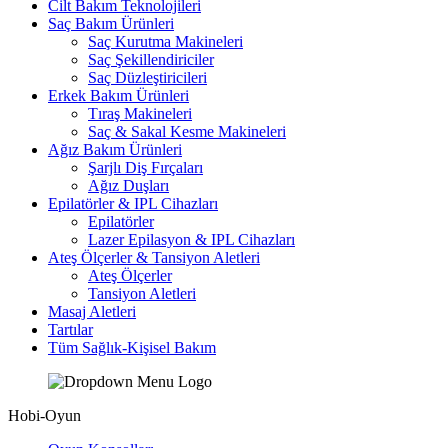
Cilt Bakım Teknolojileri
Saç Bakım Ürünleri
Saç Kurutma Makineleri
Saç Şekillendiriciler
Saç Düzleştiricileri
Erkek Bakım Ürünleri
Tıraş Makineleri
Saç & Sakal Kesme Makineleri
Ağız Bakım Ürünleri
Şarjlı Diş Fırçaları
Ağız Duşları
Epilatörler & IPL Cihazları
Epilatörler
Lazer Epilasyon & IPL Cihazları
Ateş Ölçerler & Tansiyon Aletleri
Ateş Ölçerler
Tansiyon Aletleri
Masaj Aletleri
Tartılar
Tüm Sağlık-Kişisel Bakım
Hobi-Oyun