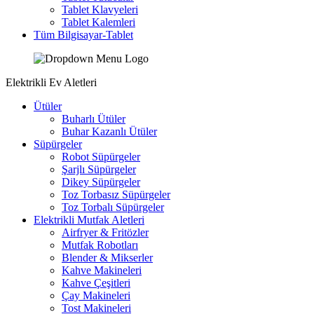
Tablet Klavyeleri
Tablet Kalemleri
Tüm Bilgisayar-Tablet
Elektrikli Ev Aletleri
Ütüler
Buharlı Ütüler
Buhar Kazanlı Ütüler
Süpürgeler
Robot Süpürgeler
Şarjlı Süpürgeler
Dikey Süpürgeler
Toz Torbasız Süpürgeler
Toz Torbalı Süpürgeler
Elektrikli Mutfak Aletleri
Airfryer & Fritözler
Mutfak Robotları
Blender & Mikserler
Kahve Makineleri
Kahve Çeşitleri
Çay Makineleri
Tost Makineleri