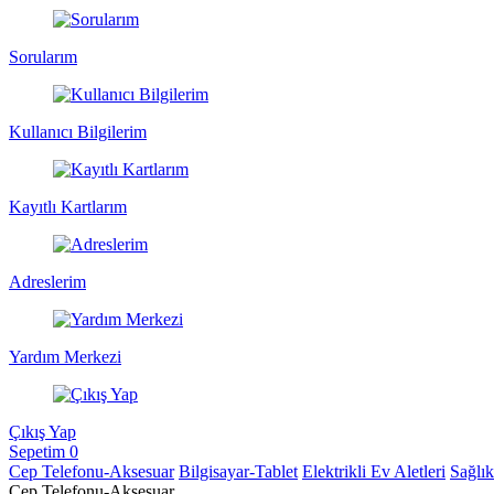
Sorularım
Kullanıcı Bilgilerim
Kayıtlı Kartlarım
Adreslerim
Yardım Merkezi
Çıkış Yap
Sepetim
0
Cep Telefonu-Aksesuar
Bilgisayar-Tablet
Elektrikli Ev Aletleri
Sağlı
Cep Telefonu-Aksesuar