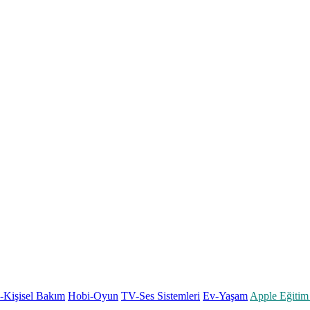
k-Kişisel Bakım
Hobi-Oyun
TV-Ses Sistemleri
Ev-Yaşam
Apple Eğitim