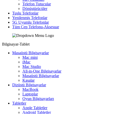
Telefon Tutucular
Dönüştürücüler
Tuşlu Telefonlar
Yenilenmiş Telefonlar
5G Uyumlu Telefonlar
Tüm Cep Telefonu-Aksesuar
Bilgisayar-Tablet
Masaüstü Bilgisayarlar
Mac mini
iMac
Mac Studio
All-in-One Bilgisayarlar
Masaüstü Bilgisayarlar
Kasalar
Dizüstü Bilgisayarlar
MacBook
Laptoplar
Oyun Bilgisayarları
Tabletler
Apple Tabletler
Android Tabletler