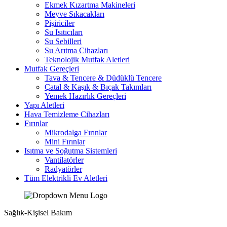
Ekmek Kızartma Makineleri
Meyve Sıkacakları
Pişiriciler
Su Isıtıcıları
Su Sebilleri
Su Arıtma Cihazları
Teknolojik Mutfak Aletleri
Mutfak Gereçleri
Tava & Tencere & Düdüklü Tencere
Çatal & Kaşık & Bıçak Takımları
Yemek Hazırlık Gereçleri
Yapı Aletleri
Hava Temizleme Cihazları
Fırınlar
Mikrodalga Fırınlar
Mini Fırınlar
Isıtma ve Soğutma Sistemleri
Vantilatörler
Radyatörler
Tüm Elektrikli Ev Aletleri
Sağlık-Kişisel Bakım