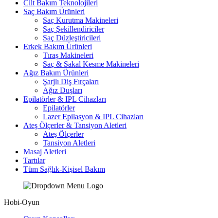
Cilt Bakım Teknolojileri
Saç Bakım Ürünleri
Saç Kurutma Makineleri
Saç Şekillendiriciler
Saç Düzleştiricileri
Erkek Bakım Ürünleri
Tıraş Makineleri
Saç & Sakal Kesme Makineleri
Ağız Bakım Ürünleri
Şarjlı Diş Fırçaları
Ağız Duşları
Epilatörler & IPL Cihazları
Epilatörler
Lazer Epilasyon & IPL Cihazları
Ateş Ölçerler & Tansiyon Aletleri
Ateş Ölçerler
Tansiyon Aletleri
Masaj Aletleri
Tartılar
Tüm Sağlık-Kişisel Bakım
Hobi-Oyun