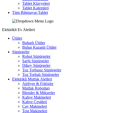
Tablet Klavyeleri
Tablet Kalemleri
Tüm Bilgisayar-Tablet
Elektrikli Ev Aletleri
Ütüler
Buharlı Ütüler
Buhar Kazanlı Ütüler
Süpürgeler
Robot Süpürgeler
Şarjlı Süpürgeler
Dikey Süpürgeler
Toz Torbasız Süpürgeler
Toz Torbalı Süpürgeler
Elektrikli Mutfak Aletleri
Airfryer & Fritözler
Mutfak Robotları
Blender & Mikserler
Kahve Makineleri
Kahve Çeşitleri
Çay Makineleri
Tost Makineleri