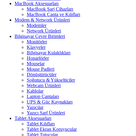
MacBook Aksesuarları
MacBook Şarj Cihazları
MacBook Çanta ve Kılıfları
Modem & Network Ürünleri
Modemler
Network Ürünleri
Bilgisayar Çevre Birimleri
Monitörler
Klavyeler
BiIgisayar Kulaklıkları
Hoparlörler
Mouselar
Mouse Padleri
Dönüştürücüler
Soğutucu & Yükselticiler
Webcam Ürünleri
Kablolar
Laptop Çantaları
UPS & Güç Kaynakları
Yazıcılar
Yazıcı Sarf Ürünleri
Tablet Aksesuarları
Tablet Kılıfları
Tablet Ekran Koruyucular
Tablet Tutucular