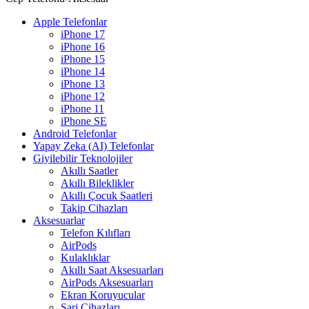
Apple Telefonlar
iPhone 17
iPhone 16
iPhone 15
iPhone 14
iPhone 13
iPhone 12
iPhone 11
iPhone SE
Android Telefonlar
Yapay Zeka (AI) Telefonlar
Giyilebilir Teknolojiler
Akıllı Saatler
Akıllı Bileklikler
Akıllı Çocuk Saatleri
Takip Cihazları
Aksesuarlar
Telefon Kılıfları
AirPods
Kulaklıklar
Akıllı Saat Aksesuarları
AirPods Aksesuarları
Ekran Koruyucular
Şarj Cihazları