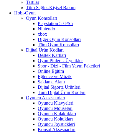
Tartılar
Tüm Sağlık-Kişisel Bakım
Hobi-Oyun
Oyun Konsolları
Playstation 5 / PS5
Nintendo
xbox
Diğer Oyun Konsolları
Tüm Oyun Konsolları
Dijital Ürün Kodları
Destek Kartları
Oyun Pinleri - Üyelikler
Spor - Dizi - Film Yayın Paketleri
Online Eğitim
Eğlence ve Müzik
Saklama Alanı
Dijital Sigorta Ürünleri
Tüm Dijital Ürün Kodları
Oyuncu Aksesuarları
Oyuncu Klavyeleri
Oyuncu Mouseları
Oyuncu Kulaklıkları
Oyuncu Koltukları
Oyuncu Joystickleri
Konsol Aksesuarları