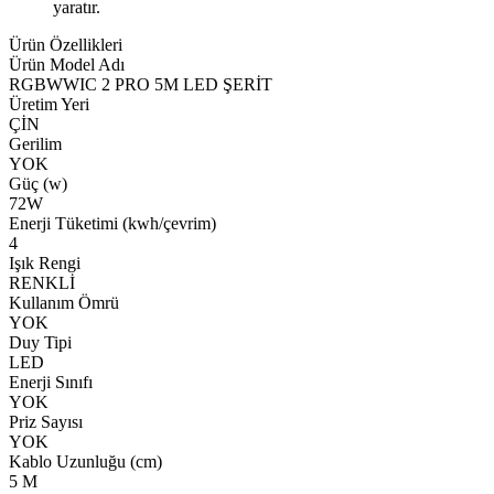
yaratır.
Ürün Özellikleri
Ürün Model Adı
RGBWWIC 2 PRO 5M LED ŞERİT
Üretim Yeri
ÇİN
Gerilim
YOK
Güç (w)
72W
Enerji Tüketimi (kwh/çevrim)
4
Işık Rengi
RENKLİ
Kullanım Ömrü
YOK
Duy Tipi
LED
Enerji Sınıfı
YOK
Priz Sayısı
YOK
Kablo Uzunluğu (cm)
5 M