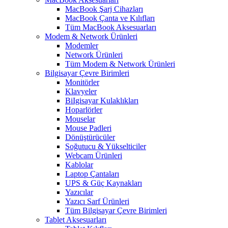
MacBook Şarj Cihazları
MacBook Çanta ve Kılıfları
Tüm MacBook Aksesuarları
Modem & Network Ürünleri
Modemler
Network Ürünleri
Tüm Modem & Network Ürünleri
Bilgisayar Çevre Birimleri
Monitörler
Klavyeler
BiIgisayar Kulaklıkları
Hoparlörler
Mouselar
Mouse Padleri
Dönüştürücüler
Soğutucu & Yükselticiler
Webcam Ürünleri
Kablolar
Laptop Çantaları
UPS & Güç Kaynakları
Yazıcılar
Yazıcı Sarf Ürünleri
Tüm Bilgisayar Çevre Birimleri
Tablet Aksesuarları