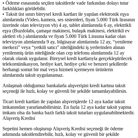
• Ödeme esnasında seçilen taksitlerde vade farkından dolayı tutar
farklılıkları görülebilir.
• Taksit üst sınırı bireysel kredi kartları ile yapılan elektronik eşya
alımlarında (Video, kamera, ses sistemleri, fiyatı 5.000 Türk lirasının
üzerinde olan televizyon vb) 4 ay, tablet alımlarında 6 ay, elektrikli
eşya (Buzdolabı, çamaşır makinesi, bulaşık makinesi, elektrikli ev
aletleri vb.) alımlarında ve fiyatı 5.000 Türk Lirasına kadar olan
televizyon alımlarında 9 ay, bilgisayar alımlarında 12 ay, “yenileme
merkezi” veya “yetkili satıcı” niteliğindeki iş yerlerinden alınan
yenilenmiş ürün niteliğinde olan cep telefonu alımlarında 12 ay
olarak olarak uygulanır. Bireysel kredi kartlarıyla gerçekleştirilecek
telekomünikasyon, hediye kart, hediye çeki ve benzeri şekillerde
herhangi somut bir mal veya hizmeti içermeyen ürünlerin
alımlarında taksit uygulanamaz.
Anlaşmalı olduğumuz bankalarla alışverişini kredi kartına taksit
seçeneği ile hızlı, kolay ve güvenli bir şekilde tamamlayabilirsin.
Ticari kredi kartları ile yapılan alışverişlerde 12 aya kadar taksit
imkanından yararlanabilirsiniz. En fazla 12 aya kadar taksit yapma
imkanı olsa da banka bazlı farklı taksit tutarları uygulanabilmektedir.
Alışveriş Kredisi
Sepetini hemen oluşturup Alışveriş Kredisi seçeneği ile ödeme
adımında taksitlendirebilir, hızlı, kolay ve güvenli bir şekilde