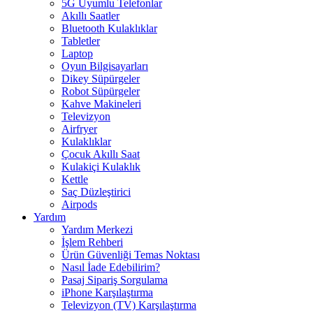
5G Uyumlu Telefonlar
Akıllı Saatler
Bluetooth Kulaklıklar
Tabletler
Laptop
Oyun Bilgisayarları
Dikey Süpürgeler
Robot Süpürgeler
Kahve Makineleri
Televizyon
Airfryer
Kulaklıklar
Çocuk Akıllı Saat
Kulakiçi Kulaklık
Kettle
Saç Düzleştirici
Airpods
Yardım
Yardım Merkezi
İşlem Rehberi
Ürün Güvenliği Temas Noktası
Nasıl İade Edebilirim?
Pasaj Sipariş Sorgulama
iPhone Karşılaştırma
Televizyon (TV) Karşılaştırma