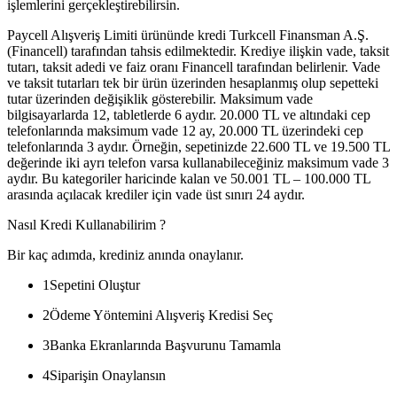
işlemlerini gerçekleştirebilirsin.
Paycell Alışveriş Limiti ürününde kredi Turkcell Finansman A.Ş.
(Financell) tarafından tahsis edilmektedir. Krediye ilişkin vade, taksit
tutarı, taksit adedi ve faiz oranı Financell tarafından belirlenir. Vade
ve taksit tutarları tek bir ürün üzerinden hesaplanmış olup sepetteki
tutar üzerinden değişiklik gösterebilir. Maksimum vade
bilgisayarlarda 12, tabletlerde 6 aydır. 20.000 TL ve altındaki cep
telefonlarında maksimum vade 12 ay, 20.000 TL üzerindeki cep
telefonlarında 3 aydır. Örneğin, sepetinizde 22.600 TL ve 19.500 TL
değerinde iki ayrı telefon varsa kullanabileceğiniz maksimum vade 3
aydır. Bu kategoriler haricinde kalan ve 50.001 TL – 100.000 TL
arasında açılacak krediler için vade üst sınırı 24 aydır.
Nasıl Kredi Kullanabilirim ?
Bir kaç adımda, krediniz anında onaylanır.
1
Sepetini Oluştur
2
Ödeme Yöntemini Alışveriş Kredisi Seç
3
Banka Ekranlarında Başvurunu Tamamla
4
Siparişin Onaylansın