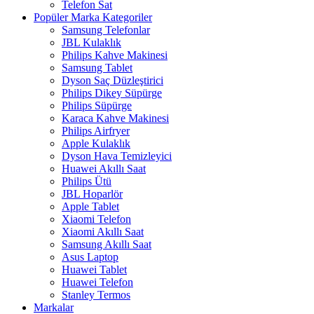
Telefon Sat
Popüler Marka Kategoriler
Samsung Telefonlar
JBL Kulaklık
Philips Kahve Makinesi
Samsung Tablet
Dyson Saç Düzleştirici
Philips Dikey Süpürge
Philips Süpürge
Karaca Kahve Makinesi
Philips Airfryer
Apple Kulaklık
Dyson Hava Temizleyici
Huawei Akıllı Saat
Philips Ütü
JBL Hoparlör
Apple Tablet
Xiaomi Telefon
Xiaomi Akıllı Saat
Samsung Akıllı Saat
Asus Laptop
Huawei Tablet
Huawei Telefon
Stanley Termos
Markalar