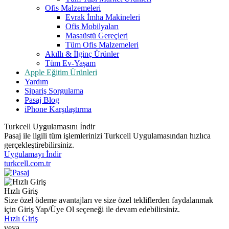
Ofis Malzemeleri
Evrak İmha Makineleri
Ofis Mobilyaları
Masaüstü Gereçleri
Tüm Ofis Malzemeleri
Akıllı & İlginç Ürünler
Tüm Ev-Yaşam
Apple Eğitim Ürünleri
Yardım
Sipariş Sorgulama
Pasaj Blog
iPhone Karşılaştırma
Turkcell Uygulamasını İndir
Pasaj ile ilgili tüm işlemlerinizi Turkcell Uygulamasından hızlıca
gerçekleştirebilirsiniz.
Uygulamayı İndir
turkcell.com.tr
Hızlı Giriş
Size özel ödeme avantajları ve size özel tekliflerden faydalanmak
için Giriş Yap/Üye Ol seçeneği ile devam edebilirsiniz.
Hızlı Giriş
veya