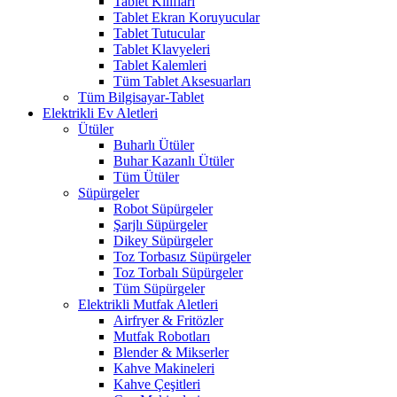
Tablet Kılıfları
Tablet Ekran Koruyucular
Tablet Tutucular
Tablet Klavyeleri
Tablet Kalemleri
Tüm Tablet Aksesuarları
Tüm Bilgisayar-Tablet
Elektrikli Ev Aletleri
Ütüler
Buharlı Ütüler
Buhar Kazanlı Ütüler
Tüm Ütüler
Süpürgeler
Robot Süpürgeler
Şarjlı Süpürgeler
Dikey Süpürgeler
Toz Torbasız Süpürgeler
Toz Torbalı Süpürgeler
Tüm Süpürgeler
Elektrikli Mutfak Aletleri
Airfryer & Fritözler
Mutfak Robotları
Blender & Mikserler
Kahve Makineleri
Kahve Çeşitleri