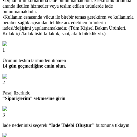
•Dijital ürün kodlarında iade bulunmamaktadır. Elektronik ortamda
anında iletilen hizmetler veya teslim edilen ürünlerde iade
bulunmamaktadır.
•Kullanım esnasında vücut ile birebir temas gerektiren ve kullanımla
beraber sağlık açısından tehlike arz edebilen ürünlerin
iadesi/değişimi yapılamamaktadır. (Tüm Kişisel Bakım Ürünleri,
Kulak içi /kulak üstü kulaklık, saat, akıllı bileklik vb.)
1
Ürünün teslim tarihinden itibaren
14 gün geçmediğine emin olun.
2
Pasaj üzerinde
“Siparişlerim” sekmesine girin
3
İade nedeninizi seçerek
“İade Talebi OIuştur”
butonuna tıklayın.