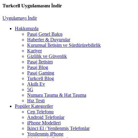
Turkcell Uygulamasını İndir
Uygulamayı İndir
Hakkımızda
Pasaj Genel Bakış
Haberler & Duyurular
Kurumsal İletişim ve Sürdürürebilirlik
Kariyer
Gizlilik ve Güvenlik
Pasaj İletişim
Pasaj Blog
Pasaj Gaming
Turkcell Blog
Akıllı Ev
5G
Numara Taşıma & Hat Taşıma
Hız Testi
Popüler Kategoriler
Cep Telefonu
Android Telefonlar
iPhone Modelleri
İkinci El / Yenilenmiş Telefonlar
Yenilenmiş iPhone