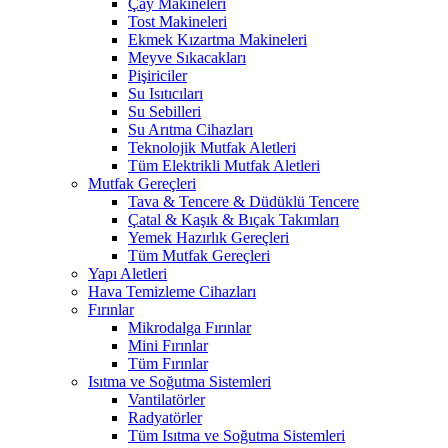
Çay Makineleri
Tost Makineleri
Ekmek Kızartma Makineleri
Meyve Sıkacakları
Pişiriciler
Su Isıtıcıları
Su Sebilleri
Su Arıtma Cihazları
Teknolojik Mutfak Aletleri
Tüm Elektrikli Mutfak Aletleri
Mutfak Gereçleri
Tava & Tencere & Düdüklü Tencere
Çatal & Kaşık & Bıçak Takımları
Yemek Hazırlık Gereçleri
Tüm Mutfak Gereçleri
Yapı Aletleri
Hava Temizleme Cihazları
Fırınlar
Mikrodalga Fırınlar
Mini Fırınlar
Tüm Fırınlar
Isıtma ve Soğutma Sistemleri
Vantilatörler
Radyatörler
Tüm Isıtma ve Soğutma Sistemleri