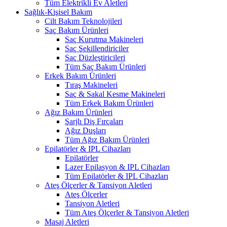
Tüm Elektrikli Ev Aletleri
Sağlık-Kişisel Bakım
Cilt Bakım Teknolojileri
Saç Bakım Ürünleri
Saç Kurutma Makineleri
Saç Şekillendiriciler
Saç Düzleştiricileri
Tüm Saç Bakım Ürünleri
Erkek Bakım Ürünleri
Tıraş Makineleri
Saç & Sakal Kesme Makineleri
Tüm Erkek Bakım Ürünleri
Ağız Bakım Ürünleri
Şarjlı Diş Fırçaları
Ağız Duşları
Tüm Ağız Bakım Ürünleri
Epilatörler & IPL Cihazları
Epilatörler
Lazer Epilasyon & IPL Cihazları
Tüm Epilatörler & IPL Cihazları
Ateş Ölçerler & Tansiyon Aletleri
Ateş Ölçerler
Tansiyon Aletleri
Tüm Ateş Ölçerler & Tansiyon Aletleri
Masaj Aletleri