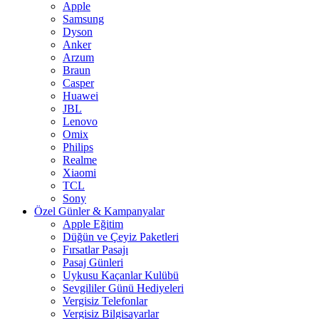
Apple
Samsung
Dyson
Anker
Arzum
Braun
Casper
Huawei
JBL
Lenovo
Omix
Philips
Realme
Xiaomi
TCL
Sony
Özel Günler & Kampanyalar
Apple Eğitim
Düğün ve Çeyiz Paketleri
Fırsatlar Pasajı
Pasaj Günleri
Uykusu Kaçanlar Kulübü
Sevgililer Günü Hediyeleri
Vergisiz Telefonlar
Vergisiz Bilgisayarlar