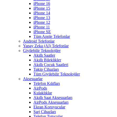
iPhone 16
iPhone 15
iPhone 14
iPhone 13
iPhone 12
iPhone 11
iPhone SE
Tüm Apple Telefonlar
Android Telefonlar
Yapay Zeka (AI) Telefonlar
Giyilebilir Teknolojiler
Akıllı Saatler
Akıllı Bileklikler
Akıllı Çocuk Saatleri
Takip Cihazları
Tüm Giyilebilir Teknolojiler
Aksesuarlar
Telefon Kılıfları
AirPods
Kulaklıklar
Akıllı Saat Aksesuarları
AirPods Aksesuarları
Ekran Koruyucular
Şarj Cihazları
Telefon Tutucular