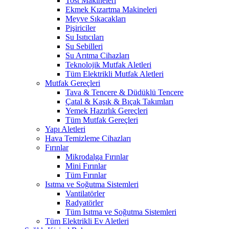
Tost Makineleri
Ekmek Kızartma Makineleri
Meyve Sıkacakları
Pişiriciler
Su Isıtıcıları
Su Sebilleri
Su Arıtma Cihazları
Teknolojik Mutfak Aletleri
Tüm Elektrikli Mutfak Aletleri
Mutfak Gereçleri
Tava & Tencere & Düdüklü Tencere
Çatal & Kaşık & Bıçak Takımları
Yemek Hazırlık Gereçleri
Tüm Mutfak Gereçleri
Yapı Aletleri
Hava Temizleme Cihazları
Fırınlar
Mikrodalga Fırınlar
Mini Fırınlar
Tüm Fırınlar
Isıtma ve Soğutma Sistemleri
Vantilatörler
Radyatörler
Tüm Isıtma ve Soğutma Sistemleri
Tüm Elektrikli Ev Aletleri