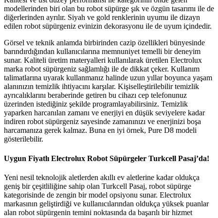
modellerinden biri olan bu robot süpürge şık ve özgün tasarımı ile de
diğerlerinden ayrılır. Siyah ve gold renklerinin uyumu ile dizayn
edilen robot süpürgeniz evinizin dekorasyonu ile de uyum içindedir.
Görsel ve teknik anlamda birbirinden cazip özellikleri bünyesinde
barındırdığından kullanıcılarına memnuniyet temelli bir deneyim
sunar. Kaliteli üretim materyalleri kullanılarak üretilen Electrolux
marka robot süpürgeniz sağlamlığı ile de dikkat çeker. Kullanım
talimatlarına uyarak kullanmanız halinde uzun yıllar boyunca yaşam
alanınızın temizlik ihtiyacını karşılar. Kişiselleştirilebilir temizlik
ayrıcalıklarını beraberinde getiren bu cihazı cep telefonunuz
üzerinden istediğiniz şekilde programlayabilirsiniz. Temizlik
yaparken harcanılan zamanı ve enerjiyi en düşük seviyelere kadar
indiren robot süpürgeniz sayesinde zamanınızı ve enerjinizi boşa
harcamanıza gerek kalmaz. Buna en iyi örnek, Pure D8​ modeli
gösterilebilir.
Uygun Fiyatlı Electrolux Robot Süpürgeler Turkcell Pasaj’da!
Yeni nesil teknolojik aletlerden akıllı ev aletlerine kadar oldukça
geniş bir çeşitliliğine sahip olan Turkcell Pasaj, robot süpürge
kategorisinde de zengin bir model opsiyonu sunar. Electrolux
markasının geliştirdiği ve kullanıcılarından oldukça yüksek puanlar
alan robot süpürgenin temini noktasında da başarılı bir hizmet