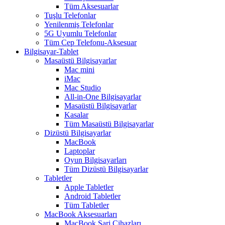
Tüm Aksesuarlar
Tuşlu Telefonlar
Yenilenmiş Telefonlar
5G Uyumlu Telefonlar
Tüm Cep Telefonu-Aksesuar
Bilgisayar-Tablet
Masaüstü Bilgisayarlar
Mac mini
iMac
Mac Studio
All-in-One Bilgisayarlar
Masaüstü Bilgisayarlar
Kasalar
Tüm Masaüstü Bilgisayarlar
Dizüstü Bilgisayarlar
MacBook
Laptoplar
Oyun Bilgisayarları
Tüm Dizüstü Bilgisayarlar
Tabletler
Apple Tabletler
Android Tabletler
Tüm Tabletler
MacBook Aksesuarları
MacBook Şarj Cihazları