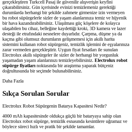
gerçekleştiren Turkcell Pasaj ile güvenilir alışverişin keyfini
çıkarabilirsiniz. Gün içerisinde evinizi temizlemeniz gerektiği
durumlarda herhangi bir şekilde zahmete girmenize izin vermeyen
bu robot süpürgelerle sizler de yaşam alanlarınıza temiz ve hijyenik
bir hava kazandırabilirsiniz. Ulaşılması güç köşelere de kolayca
ulaşabilen bu cihaz, belleğine kaydettiği kroki, 3D kamera ve lazer
desteği ile etrafındaki nesnelere duyarlıdır. Çarpma, düşme ya da
kaçma gibi olumsuz durumların gelişmemesi için akıllı harita
sistemini kullanan robot süpürgeniz, temizlik işlemini de eşyalarınıza
zarar vermeden gerçekleştirir. Uygun fiyat fırsatları ile sunulan
Electrolux akıllı süpürgeler ile sizler de herhangi bir yorgunluk
yaşamadan yaşam alanlarınızı temizleyebilirsiniz.
Electrolux robot
süpürge fiyatları
noktasında bir araştırma yaparak bütçeniz
doğrultusunda bir seçimde bulunabilirsiniz.
Daha Fazla
Sıkça Sorulan Sorular
Electrolux Robot Süpürgenin Batarya Kapasitesi Nedir?
4000 mAh kapasitesinde oldukça güçlü bir bataryaya sahip olan
Electrolux robot süpürge, temizlik esnasında kesintilere uğramaz ve
böylece süreci hızlı ve pratik bir şekilde tamamlar.