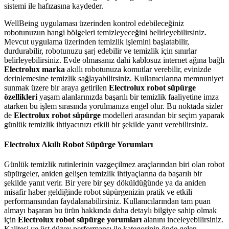
sistemi ile hafızasına kaydeder.
WellBeing uygulaması üzerinden kontrol edebileceğiniz
robotunuzun hangi bölgeleri temizleyeceğini belirleyebilirsiniz.
Mevcut uygulama üzerinden temizlik işlemini başlatabilir,
durdurabilir, robotunuzu şarj edebilir ve temizlik için sınırlar
belirleyebilirsiniz. Evde olmasanız dahi kablosuz internet ağına bağlı
Electrolux marka
akıllı robotunuza komutlar verebilir, evinizde
derinlemesine temizlik sağlayabilirsiniz. Kullanıcılarına memnuniyet
sunmak üzere bir araya getirilen
Electrolux robot süpürge
özellikleri
yaşam alanlarınızda başarılı bir temizlik faaliyetine imza
atarken bu işlem sırasında yorulmanıza engel olur. Bu noktada sizler
de
Electrolux robot süpürge
modelleri arasından bir seçim yaparak
günlük temizlik ihtiyacınızı etkili bir şekilde yanıt verebilirsiniz.
Electrolux Akıllı Robot Süpürge Yorumları
Günlük temizlik rutinlerinin vazgeçilmez araçlarından biri olan robot
süpürgeler, aniden gelişen temizlik ihtiyaçlarına da başarılı bir
şekilde yanıt verir. Bir yere bir şey döküldüğünde ya da aniden
misafir haber geldiğinde robot süpürgenizin pratik ve etkili
performansından faydalanabilirsiniz. Kullanıcılarından tam puan
almayı başaran bu ürün hakkında daha detaylı bilgiye sahip olmak
için
Electrolux robot süpürge yorumları
alanını inceleyebilirsiniz.
Kalitesi ve üst düzey performansı ile kategorinin önde gelen