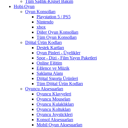
Tüm Sağlık-Kişisel Bakım
Hobi-Oyun
Oyun Konsolları
Playstation 5 / PS5
Nintendo
xbox
Diğer Oyun Konsolları
Tüm Oyun Konsolları
Dijital Ürün Kodları
Destek Kartları
Oyun Pinleri - Üyelikler
Spor - Dizi - Film Yayın Paketleri
Online Eğitim
Eğlence ve Müzik
Saklama Alanı
Dijital Sigorta Ürünleri
Tüm Dijital Ürün Kodları
Oyuncu Aksesuarları
Oyuncu Klavyeleri
Oyuncu Mouseları
Oyuncu Kulaklıkları
Oyuncu Koltukları
Oyuncu Joystickleri
Konsol Aksesuarları
Mobil Oyun Aksesuarları