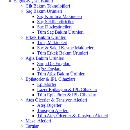
Sağlık-Kişisel Bakım
Cilt Bakım Teknolojileri
Saç Bakım Ürünleri
Saç Kurutma Makineleri
Saç Şekillendiriciler
Saç Düzleştiricileri
Tüm Saç Bakım Ürünleri
Erkek Bakım Ürünleri
Tıraş Makineleri
Saç & Sakal Kesme Makineleri
Tüm Erkek Bakım Ürünleri
Ağız Bakım Ürünleri
Şarjlı Diş Fırçaları
Ağız Duşları
Tüm Ağız Bakım Ürünleri
Epilatörler & IPL Cihazları
Epilatörler
Lazer Epilasyon & IPL Cihazları
Tüm Epilatörler & IPL Cihazları
Ateş Ölçerler & Tansiyon Aletleri
Ateş Ölçerler
Tansiyon Aletleri
Tüm Ateş Ölçerler & Tansiyon Aletleri
Masaj Aletleri
Tartılar