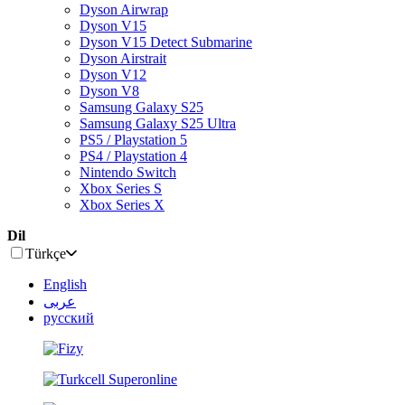
Dyson Airwrap
Dyson V15
Dyson V15 Detect Submarine
Dyson Airstrait
Dyson V12
Dyson V8
Samsung Galaxy S25
Samsung Galaxy S25 Ultra
PS5 / Playstation 5
PS4 / Playstation 4
Nintendo Switch
Xbox Series S
Xbox Series X
Dil
Türkçe
English
عربى
русский