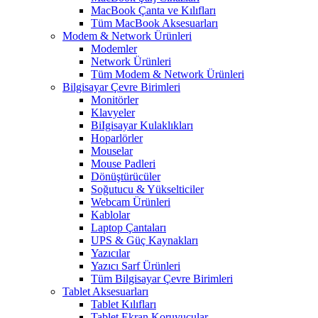
MacBook Çanta ve Kılıfları
Tüm MacBook Aksesuarları
Modem & Network Ürünleri
Modemler
Network Ürünleri
Tüm Modem & Network Ürünleri
Bilgisayar Çevre Birimleri
Monitörler
Klavyeler
BiIgisayar Kulaklıkları
Hoparlörler
Mouselar
Mouse Padleri
Dönüştürücüler
Soğutucu & Yükselticiler
Webcam Ürünleri
Kablolar
Laptop Çantaları
UPS & Güç Kaynakları
Yazıcılar
Yazıcı Sarf Ürünleri
Tüm Bilgisayar Çevre Birimleri
Tablet Aksesuarları
Tablet Kılıfları
Tablet Ekran Koruyucular