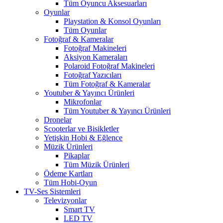
Tüm Oyuncu Aksesuarları
Oyunlar
Playstation & Konsol Oyunları
Tüm Oyunlar
Fotoğraf & Kameralar
Fotoğraf Makineleri
Aksiyon Kameraları
Polaroid Fotoğraf Makineleri
Fotoğraf Yazıcıları
Tüm Fotoğraf & Kameralar
Youtuber & Yayıncı Ürünleri
Mikrofonlar
Tüm Youtuber & Yayıncı Ürünleri
Dronelar
Scooterlar ve Bisikletler
Yetişkin Hobi & Eğlence
Müzik Ürünleri
Pikaplar
Tüm Müzik Ürünleri
Ödeme Kartları
Tüm Hobi-Oyun
TV-Ses Sistemleri
Televizyonlar
Smart TV
LED TV