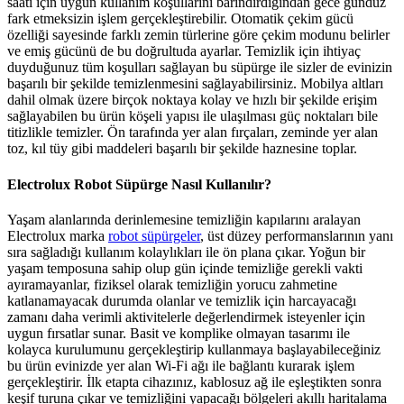
saati için uygun kullanım koşullarını barındırdığından gece gündüz
fark etmeksizin işlem gerçekleştirebilir. Otomatik çekim gücü
özelliği sayesinde farklı zemin türlerine göre çekim modunu belirler
ve emiş gücünü de bu doğrultuda ayarlar. Temizlik için ihtiyaç
duyduğunuz tüm koşulları sağlayan bu süpürge ile sizler de evinizin
başarılı bir şekilde temizlenmesini sağlayabilirsiniz. Mobilya altları
dahil olmak üzere birçok noktaya kolay ve hızlı bir şekilde erişim
sağlayabilen bu ürün köşeli yapısı ile ulaşılması güç noktaları bile
titizlikle temizler. Ön tarafında yer alan fırçaları, zeminde yer alan
toz, kıl tüy gibi maddeleri başarılı bir şekilde haznesine toplar.
Electrolux Robot Süpürge Nasıl Kullanılır?
Yaşam alanlarında derinlemesine temizliğin kapılarını aralayan
Electrolux marka
robot süpürgeler
, üst düzey performanslarının yanı
sıra sağladığı kullanım kolaylıkları ile ön plana çıkar. Yoğun bir
yaşam temposuna sahip olup gün içinde temizliğe gerekli vakti
ayıramayanlar, fiziksel olarak temizliğin yorucu zahmetine
katlanamayacak durumda olanlar ve temizlik için harcayacağı
zamanı daha verimli aktivitelerle değerlendirmek isteyenler için
uygun fırsatlar sunar. Basit ve komplike olmayan tasarımı ile
kolayca kurulumunu gerçekleştirip kullanmaya başlayabileceğiniz
bu ürün evinizde yer alan Wi-Fi ağı ile bağlantı kurarak işlem
gerçekleştirir. İlk etapta cihazınız, kablosuz ağ ile eşleştikten sonra
keşif turuna çıkar ve temizliğini yapacağı bölgeleri akıllı haritalama