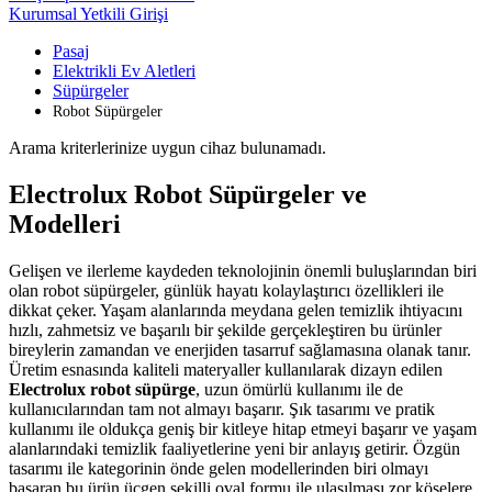
Kurumsal Yetkili Girişi
Pasaj
Elektrikli Ev Aletleri
Süpürgeler
Robot Süpürgeler
Arama kriterlerinize uygun cihaz bulunamadı.
Electrolux Robot Süpürgeler ve
Modelleri
Gelişen ve ilerleme kaydeden teknolojinin önemli buluşlarından biri
olan robot süpürgeler, günlük hayatı kolaylaştırıcı özellikleri ile
dikkat çeker. Yaşam alanlarında meydana gelen temizlik ihtiyacını
hızlı, zahmetsiz ve başarılı bir şekilde gerçekleştiren bu ürünler
bireylerin zamandan ve enerjiden tasarruf sağlamasına olanak tanır.
Üretim esnasında kaliteli materyaller kullanılarak dizayn edilen
Electrolux robot süpürge
, uzun ömürlü kullanımı ile de
kullanıcılarından tam not almayı başarır. Şık tasarımı ve pratik
kullanımı ile oldukça geniş bir kitleye hitap etmeyi başarır ve yaşam
alanlarındaki temizlik faaliyetlerine yeni bir anlayış getirir. Özgün
tasarımı ile kategorinin önde gelen modellerinden biri olmayı
başaran bu ürün üçgen şekilli oval formu ile ulaşılması zor köşelere