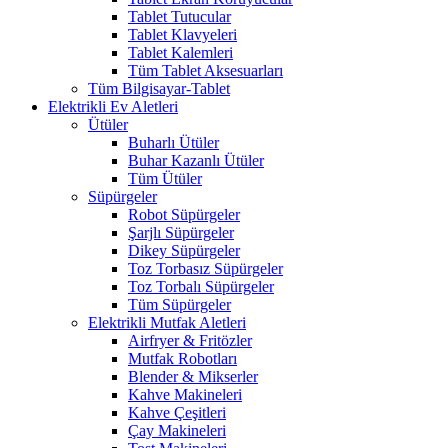
Tablet Tutucular
Tablet Klavyeleri
Tablet Kalemleri
Tüm Tablet Aksesuarları
Tüm Bilgisayar-Tablet
Elektrikli Ev Aletleri
Ütüler
Buharlı Ütüler
Buhar Kazanlı Ütüler
Tüm Ütüler
Süpürgeler
Robot Süpürgeler
Şarjlı Süpürgeler
Dikey Süpürgeler
Toz Torbasız Süpürgeler
Toz Torbalı Süpürgeler
Tüm Süpürgeler
Elektrikli Mutfak Aletleri
Airfryer & Fritözler
Mutfak Robotları
Blender & Mikserler
Kahve Makineleri
Kahve Çeşitleri
Çay Makineleri