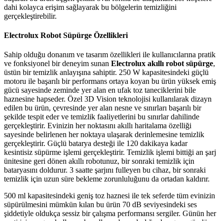
dahi kolayca erişim sağlayarak bu bölgelerin temizliğini
gerçekleştirebilir.
Electrolux Robot Süpürge Özellikleri
Sahip olduğu donanım ve tasarım özellikleri ile kullanıcılarına pratik
ve fonksiyonel bir deneyim sunan
Electrolux akıllı robot süpürge
,
üstün bir temizlik anlayışına sahiptir. 250 W kapasitesindeki güçlü
motoru ile başarılı bir performans ortaya koyan bu ürün yüksek emiş
gücü sayesinde zeminde yer alan en ufak toz taneciklerini bile
haznesine hapseder. Özel 3D Vision teknolojisi kullanılarak dizayn
edilen bu ürün, çevresinde yer alan nesne ve sınırları başarılı bir
şekilde tespit eder ve temizlik faaliyetlerini bu sınırlar dahilinde
gerçekleştirir. Evinizin her noktasını akıllı haritalama özelliği
sayesinde belirlenen her noktaya ulaşarak derinlemesine temizlik
gerçekleştirir. Güçlü batarya desteği ile 120 dakikaya kadar
kesintisiz süpürme işlemi gerçekleştirir. Temizlik işlemi bittiği an şarj
ünitesine geri dönen akıllı robotunuz, bir sonraki temizlik için
bataryasını doldurur. 3 saatte şarjını fulleyen bu cihaz, bir sonraki
temizlik için uzun süre bekleme zorunluluğunu da ortadan kaldırır.
500 ml kapasitesindeki geniş toz haznesi ile tek seferde tüm evinizin
süpürülmesini mümkün kılan bu ürün 70 dB seviyesindeki ses
şiddetiyle oldukça sessiz bir çalışma performansı sergiler. Günün her