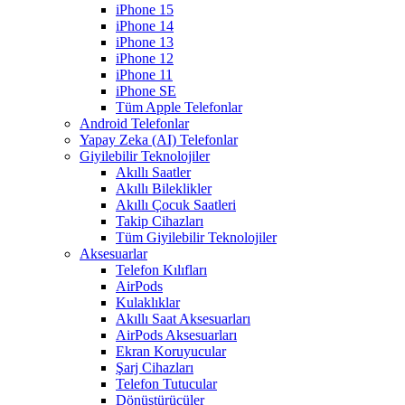
iPhone 15
iPhone 14
iPhone 13
iPhone 12
iPhone 11
iPhone SE
Tüm Apple Telefonlar
Android Telefonlar
Yapay Zeka (AI) Telefonlar
Giyilebilir Teknolojiler
Akıllı Saatler
Akıllı Bileklikler
Akıllı Çocuk Saatleri
Takip Cihazları
Tüm Giyilebilir Teknolojiler
Aksesuarlar
Telefon Kılıfları
AirPods
Kulaklıklar
Akıllı Saat Aksesuarları
AirPods Aksesuarları
Ekran Koruyucular
Şarj Cihazları
Telefon Tutucular
Dönüştürücüler