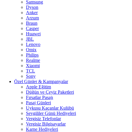
Samsung
Dyson
Anker
Arzum
Braun
Casper
Huawei
JBL
Lenovo
Omix
Philips
Realme
Xiaomi
TCL
Sony
Özel Günler & Kampanyalar
Apple Eğitim
Düğün ve Çeyiz Paketleri
Fırsatlar Pasajı
Pasaj Günleri
Uykusu Kaçanlar Kulübü
Sevgililer Günü Hediyeleri
Vergisiz Telefonlar
Vergisiz Bilgisayarlar
Karne Hediyeleri