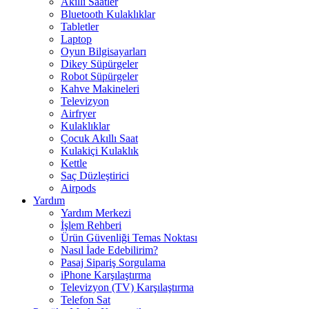
Akıllı Saatler
Bluetooth Kulaklıklar
Tabletler
Laptop
Oyun Bilgisayarları
Dikey Süpürgeler
Robot Süpürgeler
Kahve Makineleri
Televizyon
Airfryer
Kulaklıklar
Çocuk Akıllı Saat
Kulakiçi Kulaklık
Kettle
Saç Düzleştirici
Airpods
Yardım
Yardım Merkezi
İşlem Rehberi
Ürün Güvenliği Temas Noktası
Nasıl İade Edebilirim?
Pasaj Sipariş Sorgulama
iPhone Karşılaştırma
Televizyon (TV) Karşılaştırma
Telefon Sat