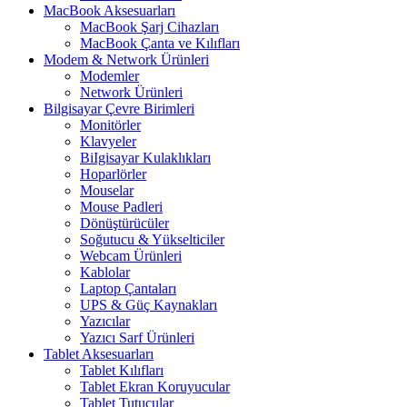
MacBook Aksesuarları
MacBook Şarj Cihazları
MacBook Çanta ve Kılıfları
Modem & Network Ürünleri
Modemler
Network Ürünleri
Bilgisayar Çevre Birimleri
Monitörler
Klavyeler
BiIgisayar Kulaklıkları
Hoparlörler
Mouselar
Mouse Padleri
Dönüştürücüler
Soğutucu & Yükselticiler
Webcam Ürünleri
Kablolar
Laptop Çantaları
UPS & Güç Kaynakları
Yazıcılar
Yazıcı Sarf Ürünleri
Tablet Aksesuarları
Tablet Kılıfları
Tablet Ekran Koruyucular
Tablet Tutucular