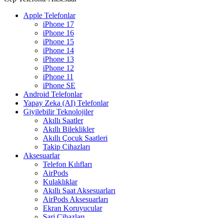
Apple Telefonlar
iPhone 17
iPhone 16
iPhone 15
iPhone 14
iPhone 13
iPhone 12
iPhone 11
iPhone SE
Android Telefonlar
Yapay Zeka (AI) Telefonlar
Giyilebilir Teknolojiler
Akıllı Saatler
Akıllı Bileklikler
Akıllı Çocuk Saatleri
Takip Cihazları
Aksesuarlar
Telefon Kılıfları
AirPods
Kulaklıklar
Akıllı Saat Aksesuarları
AirPods Aksesuarları
Ekran Koruyucular
Şarj Cihazları