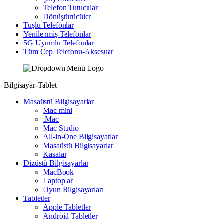
Telefon Tutucular
Dönüştürücüler
Tuşlu Telefonlar
Yenilenmiş Telefonlar
5G Uyumlu Telefonlar
Tüm Cep Telefonu-Aksesuar
Bilgisayar-Tablet
Masaüstü Bilgisayarlar
Mac mini
iMac
Mac Studio
All-in-One Bilgisayarlar
Masaüstü Bilgisayarlar
Kasalar
Dizüstü Bilgisayarlar
MacBook
Laptoplar
Oyun Bilgisayarları
Tabletler
Apple Tabletler
Android Tabletler