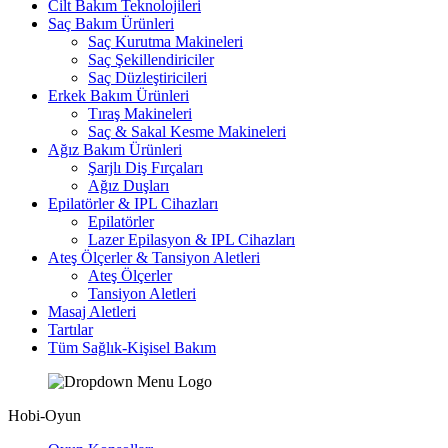
Cilt Bakım Teknolojileri
Saç Bakım Ürünleri
Saç Kurutma Makineleri
Saç Şekillendiriciler
Saç Düzleştiricileri
Erkek Bakım Ürünleri
Tıraş Makineleri
Saç & Sakal Kesme Makineleri
Ağız Bakım Ürünleri
Şarjlı Diş Fırçaları
Ağız Duşları
Epilatörler & IPL Cihazları
Epilatörler
Lazer Epilasyon & IPL Cihazları
Ateş Ölçerler & Tansiyon Aletleri
Ateş Ölçerler
Tansiyon Aletleri
Masaj Aletleri
Tartılar
Tüm Sağlık-Kişisel Bakım
Hobi-Oyun