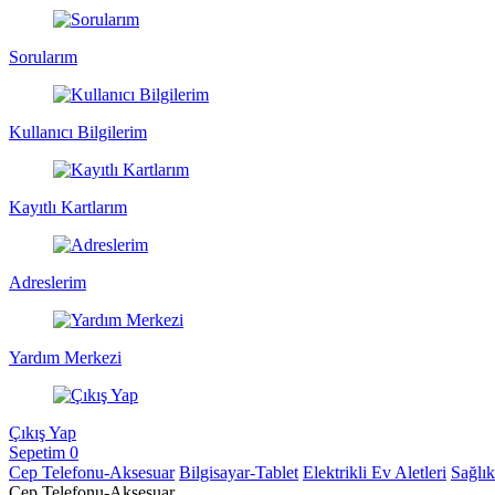
Sorularım
Kullanıcı Bilgilerim
Kayıtlı Kartlarım
Adreslerim
Yardım Merkezi
Çıkış Yap
Sepetim
0
Cep Telefonu-Aksesuar
Bilgisayar-Tablet
Elektrikli Ev Aletleri
Sağlı
Cep Telefonu-Aksesuar