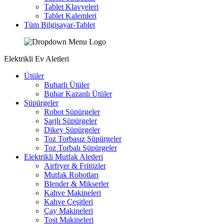
Tablet Klavyeleri
Tablet Kalemleri
Tüm Bilgisayar-Tablet
Elektrikli Ev Aletleri
Ütüler
Buharlı Ütüler
Buhar Kazanlı Ütüler
Süpürgeler
Robot Süpürgeler
Şarjlı Süpürgeler
Dikey Süpürgeler
Toz Torbasız Süpürgeler
Toz Torbalı Süpürgeler
Elektrikli Mutfak Aletleri
Airfryer & Fritözler
Mutfak Robotları
Blender & Mikserler
Kahve Makineleri
Kahve Çeşitleri
Çay Makineleri
Tost Makineleri