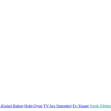
k-Kişisel Bakım
Hobi-Oyun
TV-Ses Sistemleri
Ev-Yaşam
Apple Eğitim