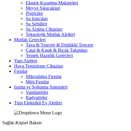
Ekmek Kızartma Makineleri
Meyve Sıkacakları
Pişiriciler
Su Isıtıcıları
Su Sebilleri
Su Arıtma Cihazları
Teknolojik Mutfak Aletleri
Mutfak Gereçleri
Tava & Tencere & Düdüklü Tencere
Çatal & Kaşık & Bıçak Takımları
Yemek Hazırlık Gereçleri
Yapı Aletleri
Hava Temizleme Cihazları
Fırınlar
Mikrodalga Fırınlar
Mini Fırınlar
Isıtma ve Soğutma Sistemleri
Vantilatörler
Radyatörler
Tüm Elektrikli Ev Aletleri
Sağlık-Kişisel Bakım