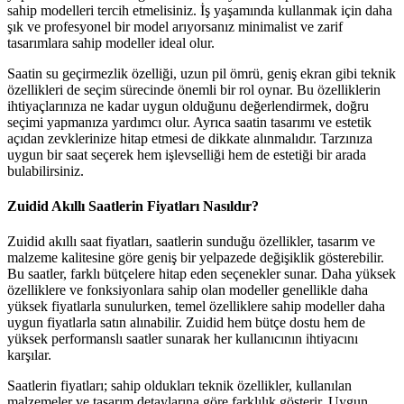
sahip modelleri tercih etmelisiniz. İş yaşamında kullanmak için daha
şık ve profesyonel bir model arıyorsanız minimalist ve zarif
tasarımlara sahip modeller ideal olur.
Saatin su geçirmezlik özelliği, uzun pil ömrü, geniş ekran gibi teknik
özellikleri de seçim sürecinde önemli bir rol oynar. Bu özelliklerin
ihtiyaçlarınıza ne kadar uygun olduğunu değerlendirmek, doğru
seçimi yapmanıza yardımcı olur. Ayrıca saatin tasarımı ve estetik
açıdan zevklerinize hitap etmesi de dikkate alınmalıdır. Tarzınıza
uygun bir saat seçerek hem işlevselliği hem de estetiği bir arada
bulabilirsiniz.
Zuidid Akıllı Saatlerin Fiyatları Nasıldır?
Zuidid akıllı saat fiyatları, saatlerin sunduğu özellikler, tasarım ve
malzeme kalitesine göre geniş bir yelpazede değişiklik gösterebilir.
Bu saatler, farklı bütçelere hitap eden seçenekler sunar. Daha yüksek
özelliklere ve fonksiyonlara sahip olan modeller genellikle daha
yüksek fiyatlarla sunulurken, temel özelliklere sahip modeller daha
uygun fiyatlarla satın alınabilir. Zuidid hem bütçe dostu hem de
yüksek performanslı saatler sunarak her kullanıcının ihtiyacını
karşılar.
Saatlerin fiyatları; sahip oldukları teknik özellikler, kullanılan
malzemeler ve tasarım detaylarına göre farklılık gösterir. Uygun