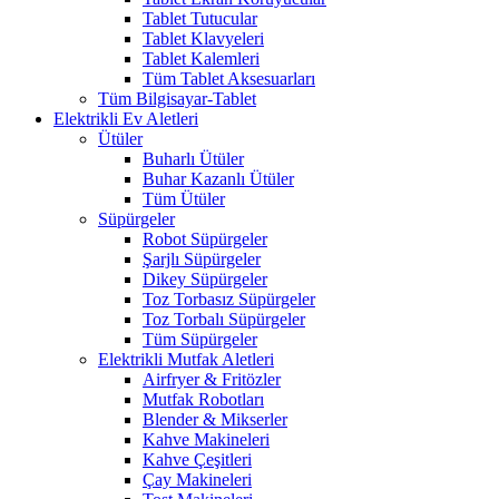
Tablet Tutucular
Tablet Klavyeleri
Tablet Kalemleri
Tüm Tablet Aksesuarları
Tüm Bilgisayar-Tablet
Elektrikli Ev Aletleri
Ütüler
Buharlı Ütüler
Buhar Kazanlı Ütüler
Tüm Ütüler
Süpürgeler
Robot Süpürgeler
Şarjlı Süpürgeler
Dikey Süpürgeler
Toz Torbasız Süpürgeler
Toz Torbalı Süpürgeler
Tüm Süpürgeler
Elektrikli Mutfak Aletleri
Airfryer & Fritözler
Mutfak Robotları
Blender & Mikserler
Kahve Makineleri
Kahve Çeşitleri
Çay Makineleri