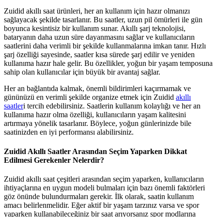
Zuidid akıllı saat ürünleri, her an kullanım için hazır olmanızı
sağlayacak şekilde tasarlanır. Bu saatler, uzun pil ömürleri ile gün
boyunca kesintisiz bir kullanım sunar. Akıllı şarj teknolojisi,
bataryanın daha uzun süre dayanmasını sağlar ve kullanıcıların
saatlerini daha verimli bir şekilde kullanmalarına imkan tanır. Hızlı
şarj özelliği sayesinde, saatler kısa sürede şarj edilir ve yeniden
kullanıma hazır hale gelir. Bu özellikler, yoğun bir yaşam temposuna
sahip olan kullanıcılar için büyük bir avantaj sağlar.
Her an bağlantıda kalmak, önemli bildirimleri kaçırmamak ve
gününüzü en verimli şekilde organize etmek için Zuidid
akıllı
saatler
i tercih edebilirsiniz. Saatlerin kullanım kolaylığı ve her an
kullanıma hazır olma özelliği, kullanıcıların yaşam kalitesini
artırmaya yönelik tasarlanır. Böylece, yoğun günlerinizde bile
saatinizden en iyi performansı alabilirsiniz.
Zuidid Akıllı Saatler Arasından Seçim Yaparken Dikkat
Edilmesi Gerekenler Nelerdir?
Zuidid akıllı saat çeşitleri arasından seçim yaparken, kullanıcıların
ihtiyaçlarına en uygun modeli bulmaları için bazı önemli faktörleri
göz önünde bulundurmaları gerekir. İlk olarak, saatin kullanım
amacı belirlenmelidir. Eğer aktif bir yaşam tarzınız varsa ve spor
yaparken kullanabileceğiniz bir saat arıyorsanız spor modlarına