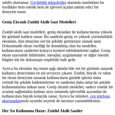
sahibi olursunuz.
Giyilebilir teknolojiler
alanında sundukları bu
özellikler hem estetik hem de işlevsel açıdan tatmin edici bir
deneyim sunar.
Geniş Ekranlı Zuidid Akıllı Saat Modelleri
Zuidid akıllı saat modelleri, geniş ekranları ile kullanıcılarına yüksek
bir görüntü kalitesi sunar. Bu saatlerin geniş ve yüksek çözünürlüklü
ekranları, tüm detayları net bir şekilde görmenize olanak tanır.
Dokunmatik ekran özelliği ile donatılmış olan bu modeller,
kullanıcıların saatlerini kolayca kontrol edebilmelerini sağlar. Geniş
ekran sayesinde bildirimler, mesajlar, uygulamalar ve diğer önemli
bilgiler tek bir dokunuşla erişilebilir hale gelir.
Ayrıca bu ekranlar dış ortam ışığı altında bile net bir görüntü sunarak
kullanıcı deneyimini en üst seviyeye çıkarır. Zuidid, büyük ve rahat
bir ekran deneyimi sunarak kullanıcıların günlük işlerini daha
verimli bir şekilde halletmelerine ve saatlerini daha rahat bir şekilde
kullanmalarına imkan tanır. Geniş ekranlı modeller, sadece estetik bir
avantaj sağlamakla kalmaz aynı zamanda işlevsellik açısından da
kullanıcılara büyük kolaylık sunar. Ayrıca bu ürünleri,
cep telefonu
aksesuarları
nızla uyumlu seçerek de tarzınızı yansıtabilirsiniz.
Her An Kullanıma Hazır: Zuidid Akıllı Saatler