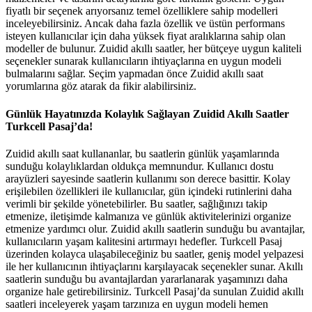
fiyatlı bir seçenek arıyorsanız temel özelliklere sahip modelleri
inceleyebilirsiniz. Ancak daha fazla özellik ve üstün performans
isteyen kullanıcılar için daha yüksek fiyat aralıklarına sahip olan
modeller de bulunur. Zuidid akıllı saatler, her bütçeye uygun kaliteli
seçenekler sunarak kullanıcıların ihtiyaçlarına en uygun modeli
bulmalarını sağlar. Seçim yapmadan önce Zuidid akıllı saat
yorumlarına göz atarak da fikir alabilirsiniz.
Günlük Hayatınızda Kolaylık Sağlayan Zuidid Akıllı Saatler
Turkcell Pasaj’da!
Zuidid akıllı saat kullananlar, bu saatlerin günlük yaşamlarında
sunduğu kolaylıklardan oldukça memnundur. Kullanıcı dostu
arayüzleri sayesinde saatlerin kullanımı son derece basittir. Kolay
erişilebilen özellikleri ile kullanıcılar, gün içindeki rutinlerini daha
verimli bir şekilde yönetebilirler. Bu saatler, sağlığınızı takip
etmenize, iletişimde kalmanıza ve günlük aktivitelerinizi organize
etmenize yardımcı olur. Zuidid akıllı saatlerin sunduğu bu avantajlar,
kullanıcıların yaşam kalitesini artırmayı hedefler. Turkcell Pasaj
üzerinden kolayca ulaşabileceğiniz bu saatler, geniş model yelpazesi
ile her kullanıcının ihtiyaçlarını karşılayacak seçenekler sunar. Akıllı
saatlerin sunduğu bu avantajlardan yararlanarak yaşamınızı daha
organize hale getirebilirsiniz. Turkcell Pasaj’da sunulan Zuidid akıllı
saatleri inceleyerek yaşam tarzınıza en uygun modeli hemen