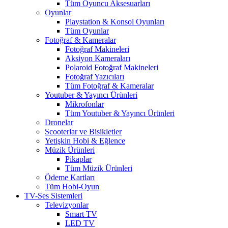
Tüm Oyuncu Aksesuarları
Oyunlar
Playstation & Konsol Oyunları
Tüm Oyunlar
Fotoğraf & Kameralar
Fotoğraf Makineleri
Aksiyon Kameraları
Polaroid Fotoğraf Makineleri
Fotoğraf Yazıcıları
Tüm Fotoğraf & Kameralar
Youtuber & Yayıncı Ürünleri
Mikrofonlar
Tüm Youtuber & Yayıncı Ürünleri
Dronelar
Scooterlar ve Bisikletler
Yetişkin Hobi & Eğlence
Müzik Ürünleri
Pikaplar
Tüm Müzik Ürünleri
Ödeme Kartları
Tüm Hobi-Oyun
TV-Ses Sistemleri
Televizyonlar
Smart TV
LED TV