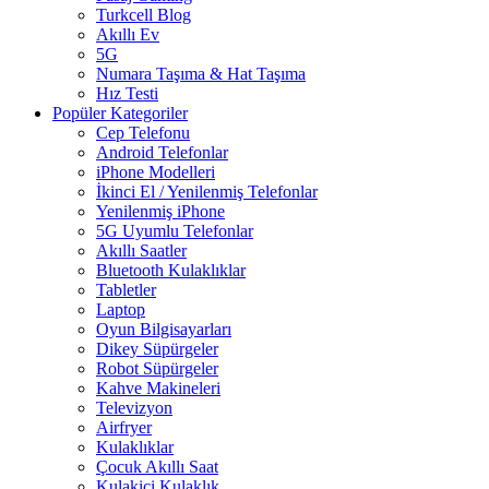
Turkcell Blog
Akıllı Ev
5G
Numara Taşıma & Hat Taşıma
Hız Testi
Popüler Kategoriler
Cep Telefonu
Android Telefonlar
iPhone Modelleri
İkinci El / Yenilenmiş Telefonlar
Yenilenmiş iPhone
5G Uyumlu Telefonlar
Akıllı Saatler
Bluetooth Kulaklıklar
Tabletler
Laptop
Oyun Bilgisayarları
Dikey Süpürgeler
Robot Süpürgeler
Kahve Makineleri
Televizyon
Airfryer
Kulaklıklar
Çocuk Akıllı Saat
Kulakiçi Kulaklık