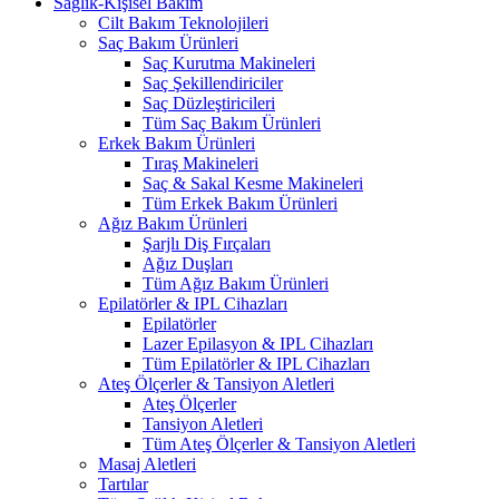
Sağlık-Kişisel Bakım
Cilt Bakım Teknolojileri
Saç Bakım Ürünleri
Saç Kurutma Makineleri
Saç Şekillendiriciler
Saç Düzleştiricileri
Tüm Saç Bakım Ürünleri
Erkek Bakım Ürünleri
Tıraş Makineleri
Saç & Sakal Kesme Makineleri
Tüm Erkek Bakım Ürünleri
Ağız Bakım Ürünleri
Şarjlı Diş Fırçaları
Ağız Duşları
Tüm Ağız Bakım Ürünleri
Epilatörler & IPL Cihazları
Epilatörler
Lazer Epilasyon & IPL Cihazları
Tüm Epilatörler & IPL Cihazları
Ateş Ölçerler & Tansiyon Aletleri
Ateş Ölçerler
Tansiyon Aletleri
Tüm Ateş Ölçerler & Tansiyon Aletleri
Masaj Aletleri
Tartılar