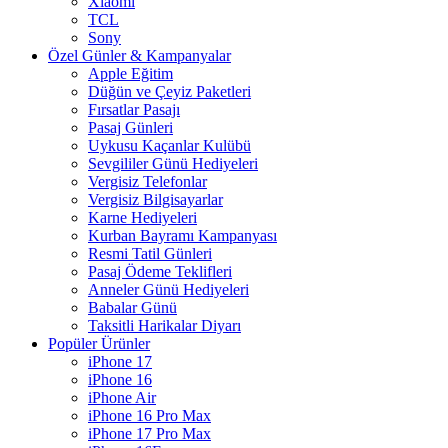
Xiaomi
TCL
Sony
Özel Günler & Kampanyalar
Apple Eğitim
Düğün ve Çeyiz Paketleri
Fırsatlar Pasajı
Pasaj Günleri
Uykusu Kaçanlar Kulübü
Sevgililer Günü Hediyeleri
Vergisiz Telefonlar
Vergisiz Bilgisayarlar
Karne Hediyeleri
Kurban Bayramı Kampanyası
Resmi Tatil Günleri
Pasaj Ödeme Teklifleri
Anneler Günü Hediyeleri
Babalar Günü
Taksitli Harikalar Diyarı
Popüler Ürünler
iPhone 17
iPhone 16
iPhone Air
iPhone 16 Pro Max
iPhone 17 Pro Max