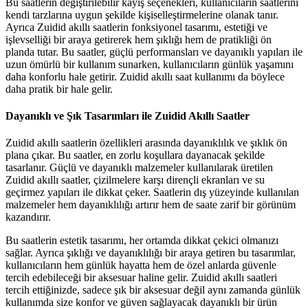
Bu saatlerin değiştirilebilir kayış seçenekleri, kullanıcıların saatlerini
kendi tarzlarına uygun şekilde kişiselleştirmelerine olanak tanır.
Ayrıca Zuidid akıllı saatlerin fonksiyonel tasarımı, estetiği ve
işlevselliği bir araya getirerek hem şıklığı hem de pratikliği ön
planda tutar. Bu saatler, güçlü performansları ve dayanıklı yapıları ile
uzun ömürlü bir kullanım sunarken, kullanıcıların günlük yaşamını
daha konforlu hale getirir. Zuidid akıllı saat kullanımı da böylece
daha pratik bir hale gelir.
Dayanıklı ve Şık Tasarımları ile Zuidid Akıllı Saatler
Zuidid akıllı saatlerin özellikleri arasında dayanıklılık ve şıklık ön
plana çıkar. Bu saatler, en zorlu koşullara dayanacak şekilde
tasarlanır. Güçlü ve dayanıklı malzemeler kullanılarak üretilen
Zuidid akıllı saatler, çizilmelere karşı dirençli ekranları ve su
geçirmez yapıları ile dikkat çeker. Saatlerin dış yüzeyinde kullanılan
malzemeler hem dayanıklılığı artırır hem de saate zarif bir görünüm
kazandırır.
Bu saatlerin estetik tasarımı, her ortamda dikkat çekici olmanızı
sağlar. Ayrıca şıklığı ve dayanıklılığı bir araya getiren bu tasarımlar,
kullanıcıların hem günlük hayatta hem de özel anlarda güvenle
tercih edebileceği bir aksesuar haline gelir. Zuidid akıllı saatleri
tercih ettiğinizde, sadece şık bir aksesuar değil aynı zamanda günlük
kullanımda size konfor ve güven sağlayacak dayanıklı bir ürün