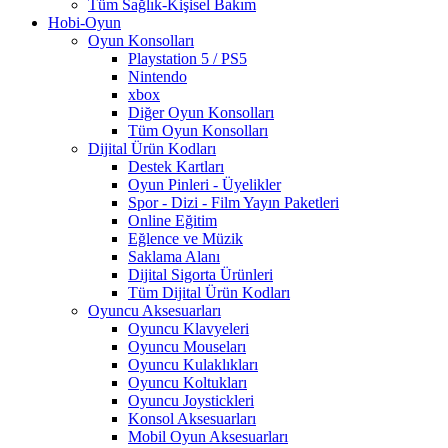
Tüm Sağlık-Kişisel Bakım
Hobi-Oyun
Oyun Konsolları
Playstation 5 / PS5
Nintendo
xbox
Diğer Oyun Konsolları
Tüm Oyun Konsolları
Dijital Ürün Kodları
Destek Kartları
Oyun Pinleri - Üyelikler
Spor - Dizi - Film Yayın Paketleri
Online Eğitim
Eğlence ve Müzik
Saklama Alanı
Dijital Sigorta Ürünleri
Tüm Dijital Ürün Kodları
Oyuncu Aksesuarları
Oyuncu Klavyeleri
Oyuncu Mouseları
Oyuncu Kulaklıkları
Oyuncu Koltukları
Oyuncu Joystickleri
Konsol Aksesuarları
Mobil Oyun Aksesuarları