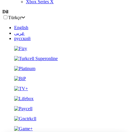
Xbox Series X
Dil
Türkçe
English
عربى
русский