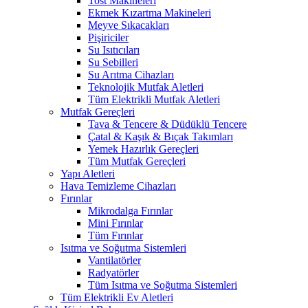
Tost Makineleri
Ekmek Kızartma Makineleri
Meyve Sıkacakları
Pişiriciler
Su Isıtıcıları
Su Sebilleri
Su Arıtma Cihazları
Teknolojik Mutfak Aletleri
Tüm Elektrikli Mutfak Aletleri
Mutfak Gereçleri
Tava & Tencere & Düdüklü Tencere
Çatal & Kaşık & Bıçak Takımları
Yemek Hazırlık Gereçleri
Tüm Mutfak Gereçleri
Yapı Aletleri
Hava Temizleme Cihazları
Fırınlar
Mikrodalga Fırınlar
Mini Fırınlar
Tüm Fırınlar
Isıtma ve Soğutma Sistemleri
Vantilatörler
Radyatörler
Tüm Isıtma ve Soğutma Sistemleri
Tüm Elektrikli Ev Aletleri