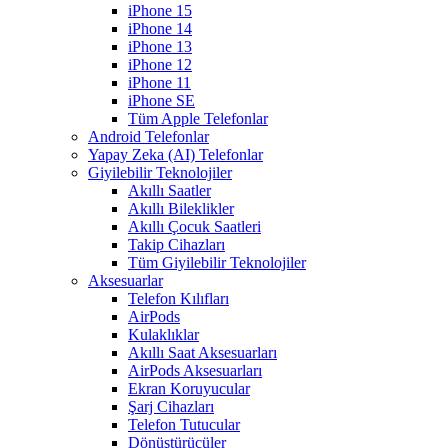
iPhone 15
iPhone 14
iPhone 13
iPhone 12
iPhone 11
iPhone SE
Tüm Apple Telefonlar
Android Telefonlar
Yapay Zeka (AI) Telefonlar
Giyilebilir Teknolojiler
Akıllı Saatler
Akıllı Bileklikler
Akıllı Çocuk Saatleri
Takip Cihazları
Tüm Giyilebilir Teknolojiler
Aksesuarlar
Telefon Kılıfları
AirPods
Kulaklıklar
Akıllı Saat Aksesuarları
AirPods Aksesuarları
Ekran Koruyucular
Şarj Cihazları
Telefon Tutucular
Dönüştürücüler