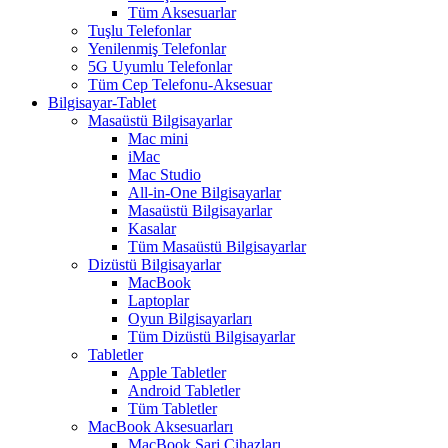
Tüm Aksesuarlar
Tuşlu Telefonlar
Yenilenmiş Telefonlar
5G Uyumlu Telefonlar
Tüm Cep Telefonu-Aksesuar
Bilgisayar-Tablet
Masaüstü Bilgisayarlar
Mac mini
iMac
Mac Studio
All-in-One Bilgisayarlar
Masaüstü Bilgisayarlar
Kasalar
Tüm Masaüstü Bilgisayarlar
Dizüstü Bilgisayarlar
MacBook
Laptoplar
Oyun Bilgisayarları
Tüm Dizüstü Bilgisayarlar
Tabletler
Apple Tabletler
Android Tabletler
Tüm Tabletler
MacBook Aksesuarları
MacBook Şarj Cihazları