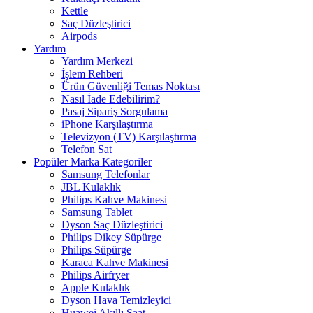
Kettle
Saç Düzleştirici
Airpods
Yardım
Yardım Merkezi
İşlem Rehberi
Ürün Güvenliği Temas Noktası
Nasıl İade Edebilirim?
Pasaj Sipariş Sorgulama
iPhone Karşılaştırma
Televizyon (TV) Karşılaştırma
Telefon Sat
Popüler Marka Kategoriler
Samsung Telefonlar
JBL Kulaklık
Philips Kahve Makinesi
Samsung Tablet
Dyson Saç Düzleştirici
Philips Dikey Süpürge
Philips Süpürge
Karaca Kahve Makinesi
Philips Airfryer
Apple Kulaklık
Dyson Hava Temizleyici
Huawei Akıllı Saat