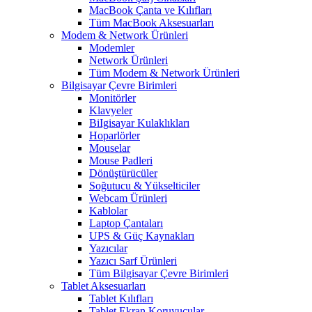
MacBook Çanta ve Kılıfları
Tüm MacBook Aksesuarları
Modem & Network Ürünleri
Modemler
Network Ürünleri
Tüm Modem & Network Ürünleri
Bilgisayar Çevre Birimleri
Monitörler
Klavyeler
BiIgisayar Kulaklıkları
Hoparlörler
Mouselar
Mouse Padleri
Dönüştürücüler
Soğutucu & Yükselticiler
Webcam Ürünleri
Kablolar
Laptop Çantaları
UPS & Güç Kaynakları
Yazıcılar
Yazıcı Sarf Ürünleri
Tüm Bilgisayar Çevre Birimleri
Tablet Aksesuarları
Tablet Kılıfları
Tablet Ekran Koruyucular