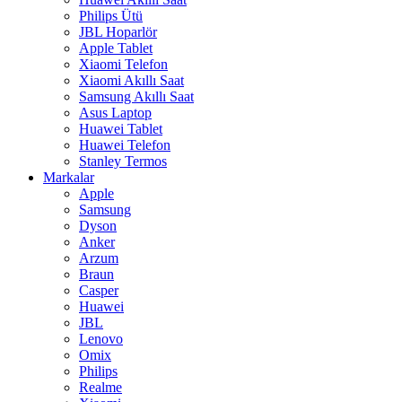
Philips Ütü
JBL Hoparlör
Apple Tablet
Xiaomi Telefon
Xiaomi Akıllı Saat
Samsung Akıllı Saat
Asus Laptop
Huawei Tablet
Huawei Telefon
Stanley Termos
Markalar
Apple
Samsung
Dyson
Anker
Arzum
Braun
Casper
Huawei
JBL
Lenovo
Omix
Philips
Realme