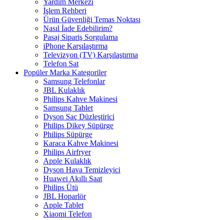
Yardım Merkezi
İşlem Rehberi
Ürün Güvenliği Temas Noktası
Nasıl İade Edebilirim?
Pasaj Sipariş Sorgulama
iPhone Karşılaştırma
Televizyon (TV) Karşılaştırma
Telefon Sat
Popüler Marka Kategoriler
Samsung Telefonlar
JBL Kulaklık
Philips Kahve Makinesi
Samsung Tablet
Dyson Saç Düzleştirici
Philips Dikey Süpürge
Philips Süpürge
Karaca Kahve Makinesi
Philips Airfryer
Apple Kulaklık
Dyson Hava Temizleyici
Huawei Akıllı Saat
Philips Ütü
JBL Hoparlör
Apple Tablet
Xiaomi Telefon