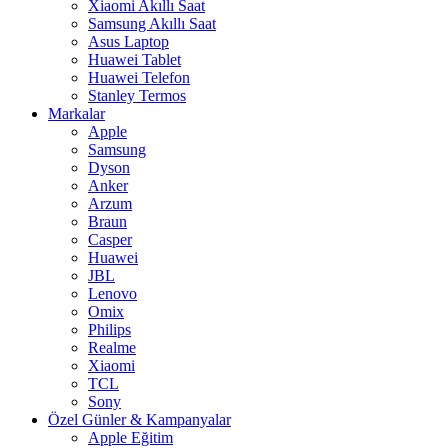
Xiaomi Akıllı Saat
Samsung Akıllı Saat
Asus Laptop
Huawei Tablet
Huawei Telefon
Stanley Termos
Markalar
Apple
Samsung
Dyson
Anker
Arzum
Braun
Casper
Huawei
JBL
Lenovo
Omix
Philips
Realme
Xiaomi
TCL
Sony
Özel Günler & Kampanyalar
Apple Eğitim