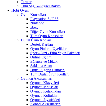
Tartılar
Tüm Sağlık-Kişisel Bakım
Hobi-Oyun
Oyun Konsolları
Playstation 5 / PS5
Nintendo
xbox
Diğer Oyun Konsolları
Tüm Oyun Konsolları
Dijital Ürün Kodları
Destek Kartları
Oyun Pinleri - Üyelikler
Spor - Dizi - Film Yayın Paketleri
Online Eğitim
Eğlence ve Müzik
Saklama Alanı
Dijital Sigorta Ürünleri
Tüm Dijital Ürün Kodları
Oyuncu Aksesuarları
Oyuncu Klavyeleri
Oyuncu Mouseları
Oyuncu Kulaklıkları
Oyuncu Koltukları
Oyuncu Joystickleri
Konsol Aksesuarları