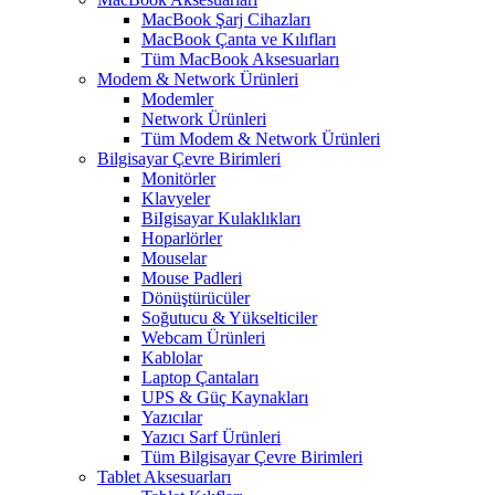
MacBook Şarj Cihazları
MacBook Çanta ve Kılıfları
Tüm MacBook Aksesuarları
Modem & Network Ürünleri
Modemler
Network Ürünleri
Tüm Modem & Network Ürünleri
Bilgisayar Çevre Birimleri
Monitörler
Klavyeler
BiIgisayar Kulaklıkları
Hoparlörler
Mouselar
Mouse Padleri
Dönüştürücüler
Soğutucu & Yükselticiler
Webcam Ürünleri
Kablolar
Laptop Çantaları
UPS & Güç Kaynakları
Yazıcılar
Yazıcı Sarf Ürünleri
Tüm Bilgisayar Çevre Birimleri
Tablet Aksesuarları