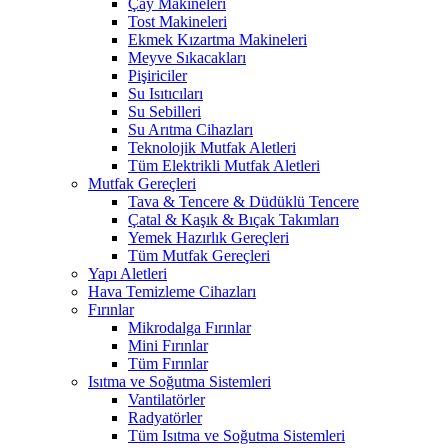
Çay Makineleri
Tost Makineleri
Ekmek Kızartma Makineleri
Meyve Sıkacakları
Pişiriciler
Su Isıtıcıları
Su Sebilleri
Su Arıtma Cihazları
Teknolojik Mutfak Aletleri
Tüm Elektrikli Mutfak Aletleri
Mutfak Gereçleri
Tava & Tencere & Düdüklü Tencere
Çatal & Kaşık & Bıçak Takımları
Yemek Hazırlık Gereçleri
Tüm Mutfak Gereçleri
Yapı Aletleri
Hava Temizleme Cihazları
Fırınlar
Mikrodalga Fırınlar
Mini Fırınlar
Tüm Fırınlar
Isıtma ve Soğutma Sistemleri
Vantilatörler
Radyatörler
Tüm Isıtma ve Soğutma Sistemleri