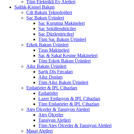
Tüm Elektrikli Ev Aletleri
Sağlık-Kişisel Bakım
Cilt Bakım Teknolojileri
Saç Bakım Ürünleri
Saç Kurutma Makineleri
Saç Şekillendiriciler
Saç Düzleştiricileri
Tüm Saç Bakım Ürünleri
Erkek Bakım Ürünleri
Tıraş Makineleri
Saç & Sakal Kesme Makineleri
Tüm Erkek Bakım Ürünleri
Ağız Bakım Ürünleri
Şarjlı Diş Fırçaları
Ağız Duşları
Tüm Ağız Bakım Ürünleri
Epilatörler & IPL Cihazları
Epilatörler
Lazer Epilasyon & IPL Cihazları
Tüm Epilatörler & IPL Cihazları
Ateş Ölçerler & Tansiyon Aletleri
Ateş Ölçerler
Tansiyon Aletleri
Tüm Ateş Ölçerler & Tansiyon Aletleri
Masaj Aletleri