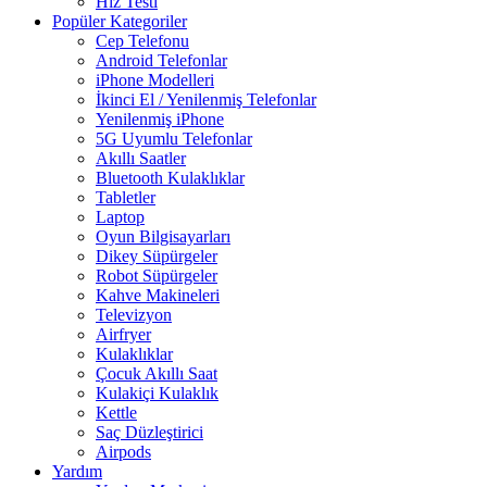
Hız Testi
Popüler Kategoriler
Cep Telefonu
Android Telefonlar
iPhone Modelleri
İkinci El / Yenilenmiş Telefonlar
Yenilenmiş iPhone
5G Uyumlu Telefonlar
Akıllı Saatler
Bluetooth Kulaklıklar
Tabletler
Laptop
Oyun Bilgisayarları
Dikey Süpürgeler
Robot Süpürgeler
Kahve Makineleri
Televizyon
Airfryer
Kulaklıklar
Çocuk Akıllı Saat
Kulakiçi Kulaklık
Kettle
Saç Düzleştirici
Airpods
Yardım