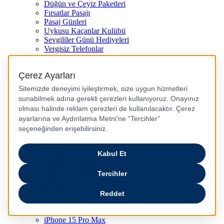
Düğün ve Çeyiz Paketleri
Fırsatlar Pasajı
Pasaj Günleri
Uykusu Kaçanlar Kulübü
Sevgililer Günü Hediyeleri
Vergisiz Telefonlar
Vergisiz Bilgisayarlar
Karne Hediyeleri
Kurban Bayramı Kampanyası
Resmi Tatil Günleri
Pasaj Ödeme Teklifleri
Anneler Günü Hediyeleri
Babalar Günü
Taksitli Harikalar Diyarı
Popüler Ürünler
iPhone 17
iPhone 16
iPhone Air
iPhone 16 Pro Max
iPhone 17 Pro Max
iPhone 16E
iPhone 15
iPhone 15 Plus
iPhone 15 Pro
iPhone 15 Pro Max