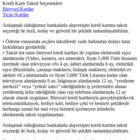
Kredi Kartı Taksit Seçenekleri
Bireysel Kartlar
Ticari Kartlar
Anlaşmalı olduğumuz bankalarla alışverişini kredi kartına taksit
seçeneği ile hızlı, kolay ve güvenli bir şekilde tamamlayabilirsin.
• Ödeme esnasında seçilen taksitlerde vade farkından dolayı tutar
farklılıkları görülebilir.
• Taksit üst sınırı bireysel kredi kartları ile yapılan elektronik eşya
alımlarında (Video, kamera, ses sistemleri, fiyatı 5.000 Türk lirasının
üzerinde olan televizyon vb) 4 ay, tablet alımlarında 6 ay, elektrikli
eşya (Buzdolabı, çamaşır makinesi, bulaşık makinesi, elektrikli ev
aletleri vb.) alımlarında ve fiyatı 5.000 Türk Lirasına kadar olan
televizyon alımlarında 9 ay, bilgisayar alımlarında 12 ay, “yenileme
merkezi” veya “yetkili satıcı” niteliğindeki iş yerlerinden alınan
yenilenmiş ürün niteliğinde olan cep telefonu alımlarında 12 ay
olarak olarak uygulanır. Bireysel kredi kartlarıyla gerçekleştirilecek
telekomünikasyon, hediye kart, hediye çeki ve benzeri şekillerde
herhangi somut bir mal veya hizmeti içermeyen ürünlerin
alımlarında taksit uygulanamaz.
Anlaşmalı olduğumuz bankalarla alışverişini kredi kartına taksit
seçeneği ile hızlı, kolay ve güvenli bir şekilde tamamlayabilirsin.