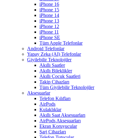
iPhone 16
iPhone 15
iPhone 14
iPhone 13
iPhone 12
iPhone 11
iPhone SE
Tüm Apple Telefonlar
Android Telefonlar
Yapay Zeka (AI) Telefonlar
Giyilebilir Teknolojiler
Akıllı Saatler
Akıllı Bileklikler
Akıllı Çocuk Saatleri
Takip Cihazları
Tüm Giyilebilir Teknolojiler
Aksesuarlar
Telefon Kılıfları
AirPods
Kulaklıklar
Akıllı Saat Aksesuarları
AirPods Aksesuarları
Ekran Koruyucular
Şarj Cihazları
Telefon Tutucular