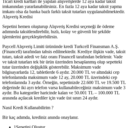
Ticari kredi kartları ile yapılan alışverişlerde 12 aya kadar taksit
imkanından yararlanabilirsiniz. En fazla 12 aya kadar taksit yapma
imkanı olsa da banka bazlı farklı taksit tutarları uygulanabilmektedir.
Alışveriş Kredisi
Sepetini hemen oluşturup Alışveriş Kredisi seçeneği ile ödeme
adımında taksitlendirebilir, hızlı, kolay ve güvenli bir şekilde
işlemlerini gerçekleştirebilirsin.
Paycell Alışveriş Limiti ürününde kredi Turkcell Finansman A.Ş.
(Financell) tarafından tahsis edilmektedir. Krediye ilişkin vade, taksit
tutarı, taksit adedi ve faiz oranı Financell tarafından belirlenir. Vade
ve taksit tutarları tek bir ürün üzerinden hesaplanmış olup sepetteki
tutar üzerinden değişiklik gösterebilir. Maksimum vade
bilgisayarlarda 12, tabletlerde 6 aydır. 20.000 TL ve altındaki cep
telefonlarında maksimum vade 12 ay, 20.000 TL üzerindeki cep
telefonlarında 3 aydır. Örneğin, sepetinizde 22.600 TL ve 19.500 TL
değerinde iki ayrı telefon varsa kullanabileceğiniz maksimum vade 3
aydır. Bu kategoriler haricinde kalan ve 50.001 TL – 100.000 TL
arasında açılacak krediler için vade üst sınırı 24 aydır.
Nasıl Kredi Kullanabilirim ?
Bir kaç adımda, krediniz anında onaylanır.
1
Sepetini Oluştur