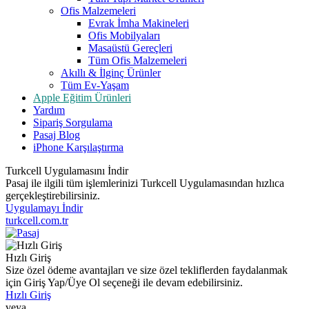
Ofis Malzemeleri
Evrak İmha Makineleri
Ofis Mobilyaları
Masaüstü Gereçleri
Tüm Ofis Malzemeleri
Akıllı & İlginç Ürünler
Tüm Ev-Yaşam
Apple Eğitim Ürünleri
Yardım
Sipariş Sorgulama
Pasaj Blog
iPhone Karşılaştırma
Turkcell Uygulamasını İndir
Pasaj ile ilgili tüm işlemlerinizi Turkcell Uygulamasından hızlıca
gerçekleştirebilirsiniz.
Uygulamayı İndir
turkcell.com.tr
Hızlı Giriş
Size özel ödeme avantajları ve size özel tekliflerden faydalanmak
için Giriş Yap/Üye Ol seçeneği ile devam edebilirsiniz.
Hızlı Giriş
veya