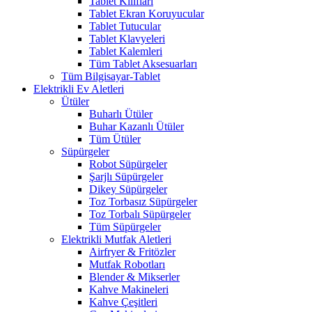
Tablet Kılıfları
Tablet Ekran Koruyucular
Tablet Tutucular
Tablet Klavyeleri
Tablet Kalemleri
Tüm Tablet Aksesuarları
Tüm Bilgisayar-Tablet
Elektrikli Ev Aletleri
Ütüler
Buharlı Ütüler
Buhar Kazanlı Ütüler
Tüm Ütüler
Süpürgeler
Robot Süpürgeler
Şarjlı Süpürgeler
Dikey Süpürgeler
Toz Torbasız Süpürgeler
Toz Torbalı Süpürgeler
Tüm Süpürgeler
Elektrikli Mutfak Aletleri
Airfryer & Fritözler
Mutfak Robotları
Blender & Mikserler
Kahve Makineleri
Kahve Çeşitleri