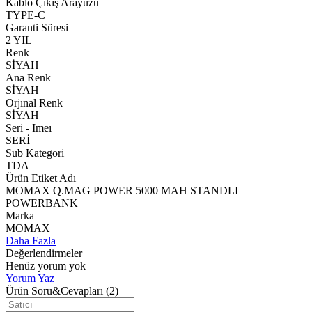
Kablo Çıkış Arayüzü
TYPE-C
Garanti Süresi
2 YIL
Renk
SİYAH
Ana Renk
SİYAH
Orjınal Renk
SİYAH
Seri - Imeı
SERİ
Sub Kategori
TDA
Ürün Etiket Adı
MOMAX Q.MAG POWER 5000 MAH STANDLI
POWERBANK
Marka
MOMAX
Daha Fazla
Değerlendirmeler
Henüz yorum yok
Yorum Yaz
Ürün Soru&Cevapları
(2)