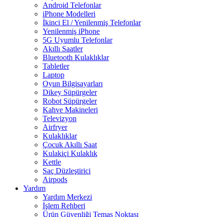
Android Telefonlar
iPhone Modelleri
İkinci El / Yenilenmiş Telefonlar
Yenilenmiş iPhone
5G Uyumlu Telefonlar
Akıllı Saatler
Bluetooth Kulaklıklar
Tabletler
Laptop
Oyun Bilgisayarları
Dikey Süpürgeler
Robot Süpürgeler
Kahve Makineleri
Televizyon
Airfryer
Kulaklıklar
Çocuk Akıllı Saat
Kulakiçi Kulaklık
Kettle
Saç Düzleştirici
Airpods
Yardım
Yardım Merkezi
İşlem Rehberi
Ürün Güvenliği Temas Noktası