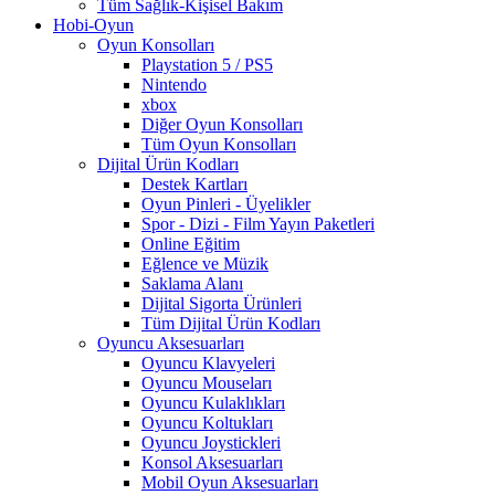
Tüm Sağlık-Kişisel Bakım
Hobi-Oyun
Oyun Konsolları
Playstation 5 / PS5
Nintendo
xbox
Diğer Oyun Konsolları
Tüm Oyun Konsolları
Dijital Ürün Kodları
Destek Kartları
Oyun Pinleri - Üyelikler
Spor - Dizi - Film Yayın Paketleri
Online Eğitim
Eğlence ve Müzik
Saklama Alanı
Dijital Sigorta Ürünleri
Tüm Dijital Ürün Kodları
Oyuncu Aksesuarları
Oyuncu Klavyeleri
Oyuncu Mouseları
Oyuncu Kulaklıkları
Oyuncu Koltukları
Oyuncu Joystickleri
Konsol Aksesuarları
Mobil Oyun Aksesuarları