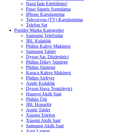
Nasıl İade Edebilirim?
Pasaj Sipariş Sorgulama
iPhone Karşılaştırma
Televizyon (TV) Karşılaştırma
Telefon Sat
Popüler Marka Kategoriler
Samsung Telefonlar
JBL Kulaklık
Philips Kahve Makinesi
Samsung Tablet
Dyson Saç Düzleştirici
Philips Dikey Süpürge
Philips Süpürge
Karaca Kahve Makinesi
Philips Airfryer
Apple Kulaklık
Dyson Hava Temizleyici
Huawei Akıllı Saat
Philips Ütü
JBL Hoparlör
Apple Tablet
Xiaomi Telefon
Xiaomi Akıllı Saat
Samsung Akıllı Saat
Asus Laptop