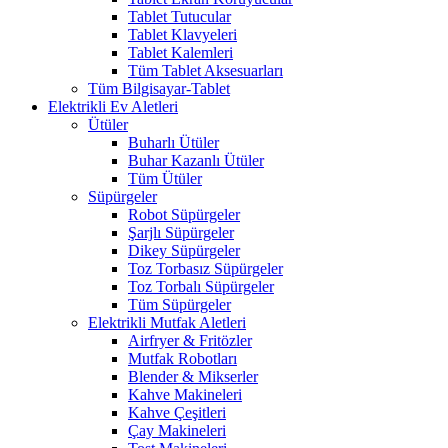
Tablet Tutucular
Tablet Klavyeleri
Tablet Kalemleri
Tüm Tablet Aksesuarları
Tüm Bilgisayar-Tablet
Elektrikli Ev Aletleri
Ütüler
Buharlı Ütüler
Buhar Kazanlı Ütüler
Tüm Ütüler
Süpürgeler
Robot Süpürgeler
Şarjlı Süpürgeler
Dikey Süpürgeler
Toz Torbasız Süpürgeler
Toz Torbalı Süpürgeler
Tüm Süpürgeler
Elektrikli Mutfak Aletleri
Airfryer & Fritözler
Mutfak Robotları
Blender & Mikserler
Kahve Makineleri
Kahve Çeşitleri
Çay Makineleri