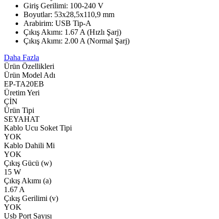
Giriş Gerilimi: 100-240 V
Boyutlar: 53x28,5x110,9 mm
Arabirim: USB Tip-A
Çıkış Akımı: 1.67 A (Hızlı Şarj)
Çıkış Akımı: 2.00 A (Normal Şarj)
Daha Fazla
Ürün Özellikleri
Ürün Model Adı
EP-TA20EB
Üretim Yeri
ÇİN
Ürün Tipi
SEYAHAT
Kablo Ucu Soket Tipi
YOK
Kablo Dahili Mi
YOK
Çıkış Gücü (w)
15 W
Çıkış Akımı (a)
1.67 A
Çıkış Gerilimi (v)
YOK
Usb Port Sayısı