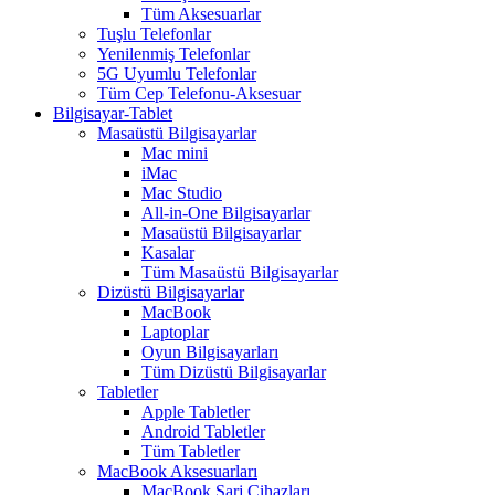
Tüm Aksesuarlar
Tuşlu Telefonlar
Yenilenmiş Telefonlar
5G Uyumlu Telefonlar
Tüm Cep Telefonu-Aksesuar
Bilgisayar-Tablet
Masaüstü Bilgisayarlar
Mac mini
iMac
Mac Studio
All-in-One Bilgisayarlar
Masaüstü Bilgisayarlar
Kasalar
Tüm Masaüstü Bilgisayarlar
Dizüstü Bilgisayarlar
MacBook
Laptoplar
Oyun Bilgisayarları
Tüm Dizüstü Bilgisayarlar
Tabletler
Apple Tabletler
Android Tabletler
Tüm Tabletler
MacBook Aksesuarları
MacBook Şarj Cihazları