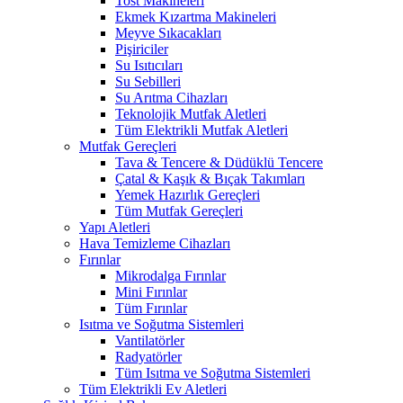
Tost Makineleri
Ekmek Kızartma Makineleri
Meyve Sıkacakları
Pişiriciler
Su Isıtıcıları
Su Sebilleri
Su Arıtma Cihazları
Teknolojik Mutfak Aletleri
Tüm Elektrikli Mutfak Aletleri
Mutfak Gereçleri
Tava & Tencere & Düdüklü Tencere
Çatal & Kaşık & Bıçak Takımları
Yemek Hazırlık Gereçleri
Tüm Mutfak Gereçleri
Yapı Aletleri
Hava Temizleme Cihazları
Fırınlar
Mikrodalga Fırınlar
Mini Fırınlar
Tüm Fırınlar
Isıtma ve Soğutma Sistemleri
Vantilatörler
Radyatörler
Tüm Isıtma ve Soğutma Sistemleri
Tüm Elektrikli Ev Aletleri