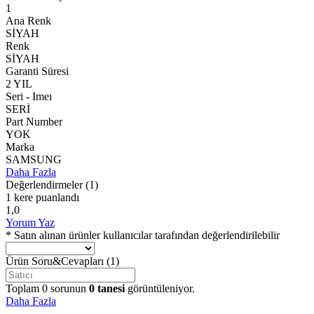
1
Ana Renk
SİYAH
Renk
SİYAH
Garanti Süresi
2 YIL
Seri - Imeı
SERİ
Part Number
YOK
Marka
SAMSUNG
Daha Fazla
Değerlendirmeler
(1)
1 kere puanlandı
1,0
Yorum Yaz
* Satın alınan ürünler kullanıcılar tarafından değerlendirilebilir
Ürün Soru&Cevapları
(1)
Toplam
0
sorunun
0
tanesi
görüntüleniyor.
Daha Fazla