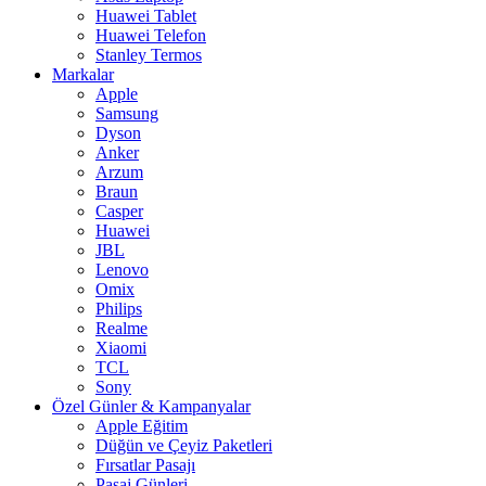
Huawei Tablet
Huawei Telefon
Stanley Termos
Markalar
Apple
Samsung
Dyson
Anker
Arzum
Braun
Casper
Huawei
JBL
Lenovo
Omix
Philips
Realme
Xiaomi
TCL
Sony
Özel Günler & Kampanyalar
Apple Eğitim
Düğün ve Çeyiz Paketleri
Fırsatlar Pasajı
Pasaj Günleri