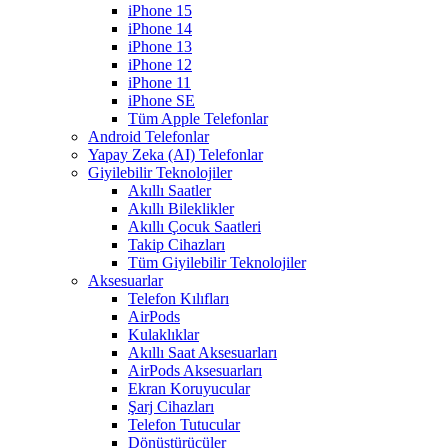
iPhone 15
iPhone 14
iPhone 13
iPhone 12
iPhone 11
iPhone SE
Tüm Apple Telefonlar
Android Telefonlar
Yapay Zeka (AI) Telefonlar
Giyilebilir Teknolojiler
Akıllı Saatler
Akıllı Bileklikler
Akıllı Çocuk Saatleri
Takip Cihazları
Tüm Giyilebilir Teknolojiler
Aksesuarlar
Telefon Kılıfları
AirPods
Kulaklıklar
Akıllı Saat Aksesuarları
AirPods Aksesuarları
Ekran Koruyucular
Şarj Cihazları
Telefon Tutucular
Dönüştürücüler