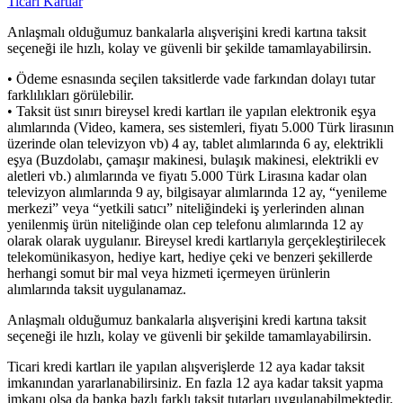
Ticari Kartlar
Anlaşmalı olduğumuz bankalarla alışverişini kredi kartına taksit
seçeneği ile hızlı, kolay ve güvenli bir şekilde tamamlayabilirsin.
• Ödeme esnasında seçilen taksitlerde vade farkından dolayı tutar
farklılıkları görülebilir.
• Taksit üst sınırı bireysel kredi kartları ile yapılan elektronik eşya
alımlarında (Video, kamera, ses sistemleri, fiyatı 5.000 Türk lirasının
üzerinde olan televizyon vb) 4 ay, tablet alımlarında 6 ay, elektrikli
eşya (Buzdolabı, çamaşır makinesi, bulaşık makinesi, elektrikli ev
aletleri vb.) alımlarında ve fiyatı 5.000 Türk Lirasına kadar olan
televizyon alımlarında 9 ay, bilgisayar alımlarında 12 ay, “yenileme
merkezi” veya “yetkili satıcı” niteliğindeki iş yerlerinden alınan
yenilenmiş ürün niteliğinde olan cep telefonu alımlarında 12 ay
olarak olarak uygulanır. Bireysel kredi kartlarıyla gerçekleştirilecek
telekomünikasyon, hediye kart, hediye çeki ve benzeri şekillerde
herhangi somut bir mal veya hizmeti içermeyen ürünlerin
alımlarında taksit uygulanamaz.
Anlaşmalı olduğumuz bankalarla alışverişini kredi kartına taksit
seçeneği ile hızlı, kolay ve güvenli bir şekilde tamamlayabilirsin.
Ticari kredi kartları ile yapılan alışverişlerde 12 aya kadar taksit
imkanından yararlanabilirsiniz. En fazla 12 aya kadar taksit yapma
imkanı olsa da banka bazlı farklı taksit tutarları uygulanabilmektedir.