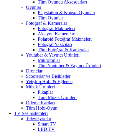
Tüm Oyuncu Aksesuarları
Oyunlar
Playstation & Konsol Oyunları
Tüm Oyunlar
Fotoğraf & Kameralar
Fotoğraf Makineleri
Aksiyon Kameraları
Polaroid Fotoğraf Makineleri
Fotoğraf Yazıcıları
Tüm Fotoğraf & Kameralar
Youtuber & Yayıncı Ürünleri
Mikrofonlar
Tüm Youtuber & Yayıncı Ürünleri
Dronelar
Scooterlar ve Bisikletler
Yetişkin Hobi & Eğlence
Müzik Ürünleri
Pikaplar
Tüm Müzik Ürünleri
Ödeme Kartları
Tüm Hobi-Oyun
TV-Ses Sistemleri
Televizyonlar
Smart TV
LED TV