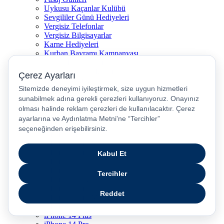
Uykusu Kaçanlar Kulübü
Sevgililer Günü Hediyeleri
Vergisiz Telefonlar
Vergisiz Bilgisayarlar
Karne Hediyeleri
Kurban Bayramı Kampanyası
Resmi Tatil Günleri
Pasaj Ödeme Teklifleri
Anneler Günü Hediyeleri
Babalar Günü
Taksitli Harikalar Diyarı
Popüler Ürünler
iPhone 17
iPhone 16
iPhone Air
iPhone 16 Pro Max
iPhone 17 Pro Max
iPhone 16E
iPhone 15
iPhone 15 Plus
iPhone 15 Pro
iPhone 15 Pro Max
iPhone 14
iPhone 14 Plus