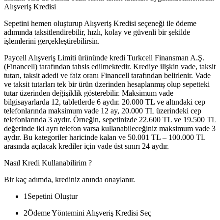
Alışveriş Kredisi
Sepetini hemen oluşturup Alışveriş Kredisi seçeneği ile ödeme
adımında taksitlendirebilir, hızlı, kolay ve güvenli bir şekilde
işlemlerini gerçekleştirebilirsin.
Paycell Alışveriş Limiti ürününde kredi Turkcell Finansman A.Ş.
(Financell) tarafından tahsis edilmektedir. Krediye ilişkin vade, taksit
tutarı, taksit adedi ve faiz oranı Financell tarafından belirlenir. Vade
ve taksit tutarları tek bir ürün üzerinden hesaplanmış olup sepetteki
tutar üzerinden değişiklik gösterebilir. Maksimum vade
bilgisayarlarda 12, tabletlerde 6 aydır. 20.000 TL ve altındaki cep
telefonlarında maksimum vade 12 ay, 20.000 TL üzerindeki cep
telefonlarında 3 aydır. Örneğin, sepetinizde 22.600 TL ve 19.500 TL
değerinde iki ayrı telefon varsa kullanabileceğiniz maksimum vade 3
aydır. Bu kategoriler haricinde kalan ve 50.001 TL – 100.000 TL
arasında açılacak krediler için vade üst sınırı 24 aydır.
Nasıl Kredi Kullanabilirim ?
Bir kaç adımda, krediniz anında onaylanır.
1
Sepetini Oluştur
2
Ödeme Yöntemini Alışveriş Kredisi Seç