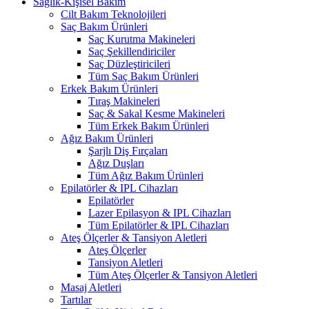
Sağlık-Kişisel Bakım
Cilt Bakım Teknolojileri
Saç Bakım Ürünleri
Saç Kurutma Makineleri
Saç Şekillendiriciler
Saç Düzleştiricileri
Tüm Saç Bakım Ürünleri
Erkek Bakım Ürünleri
Tıraş Makineleri
Saç & Sakal Kesme Makineleri
Tüm Erkek Bakım Ürünleri
Ağız Bakım Ürünleri
Şarjlı Diş Fırçaları
Ağız Duşları
Tüm Ağız Bakım Ürünleri
Epilatörler & IPL Cihazları
Epilatörler
Lazer Epilasyon & IPL Cihazları
Tüm Epilatörler & IPL Cihazları
Ateş Ölçerler & Tansiyon Aletleri
Ateş Ölçerler
Tansiyon Aletleri
Tüm Ateş Ölçerler & Tansiyon Aletleri
Masaj Aletleri
Tartılar