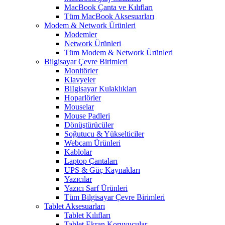
MacBook Çanta ve Kılıfları
Tüm MacBook Aksesuarları
Modem & Network Ürünleri
Modemler
Network Ürünleri
Tüm Modem & Network Ürünleri
Bilgisayar Çevre Birimleri
Monitörler
Klavyeler
BiIgisayar Kulaklıkları
Hoparlörler
Mouselar
Mouse Padleri
Dönüştürücüler
Soğutucu & Yükselticiler
Webcam Ürünleri
Kablolar
Laptop Çantaları
UPS & Güç Kaynakları
Yazıcılar
Yazıcı Sarf Ürünleri
Tüm Bilgisayar Çevre Birimleri
Tablet Aksesuarları
Tablet Kılıfları
Tablet Ekran Koruyucular