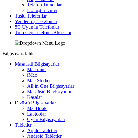
Telefon Tutucular
Dönüştürücüler
Tuşlu Telefonlar
Yenilenmiş Telefonlar
5G Uyumlu Telefonlar
Tüm Cep Telefonu-Aksesuar
Bilgisayar-Tablet
Masaüstü Bilgisayarlar
Mac mini
iMac
Mac Studio
All-in-One Bilgisayarlar
Masaüstü Bilgisayarlar
Kasalar
Dizüstü Bilgisayarlar
MacBook
Laptoplar
Oyun Bilgisayarları
Tabletler
Apple Tabletler
Android Tabletler