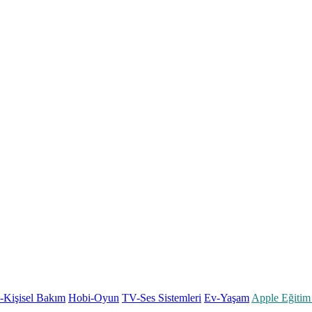
k-Kişisel Bakım
Hobi-Oyun
TV-Ses Sistemleri
Ev-Yaşam
Apple Eğitim