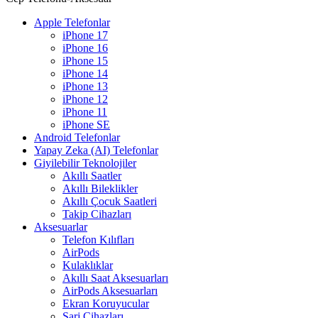
Apple Telefonlar
iPhone 17
iPhone 16
iPhone 15
iPhone 14
iPhone 13
iPhone 12
iPhone 11
iPhone SE
Android Telefonlar
Yapay Zeka (AI) Telefonlar
Giyilebilir Teknolojiler
Akıllı Saatler
Akıllı Bileklikler
Akıllı Çocuk Saatleri
Takip Cihazları
Aksesuarlar
Telefon Kılıfları
AirPods
Kulaklıklar
Akıllı Saat Aksesuarları
AirPods Aksesuarları
Ekran Koruyucular
Şarj Cihazları