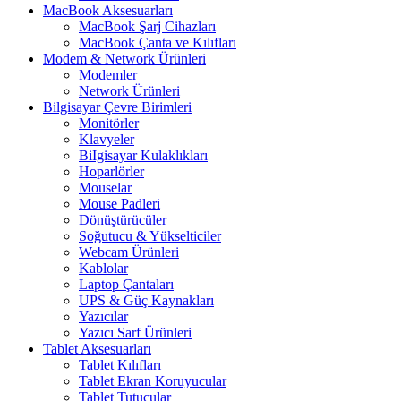
MacBook Aksesuarları
MacBook Şarj Cihazları
MacBook Çanta ve Kılıfları
Modem & Network Ürünleri
Modemler
Network Ürünleri
Bilgisayar Çevre Birimleri
Monitörler
Klavyeler
BiIgisayar Kulaklıkları
Hoparlörler
Mouselar
Mouse Padleri
Dönüştürücüler
Soğutucu & Yükselticiler
Webcam Ürünleri
Kablolar
Laptop Çantaları
UPS & Güç Kaynakları
Yazıcılar
Yazıcı Sarf Ürünleri
Tablet Aksesuarları
Tablet Kılıfları
Tablet Ekran Koruyucular
Tablet Tutucular