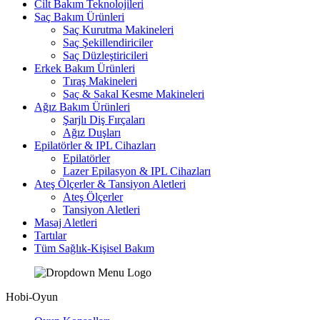
Cilt Bakım Teknolojileri
Saç Bakım Ürünleri
Saç Kurutma Makineleri
Saç Şekillendiriciler
Saç Düzleştiricileri
Erkek Bakım Ürünleri
Tıraş Makineleri
Saç & Sakal Kesme Makineleri
Ağız Bakım Ürünleri
Şarjlı Diş Fırçaları
Ağız Duşları
Epilatörler & IPL Cihazları
Epilatörler
Lazer Epilasyon & IPL Cihazları
Ateş Ölçerler & Tansiyon Aletleri
Ateş Ölçerler
Tansiyon Aletleri
Masaj Aletleri
Tartılar
Tüm Sağlık-Kişisel Bakım
Hobi-Oyun