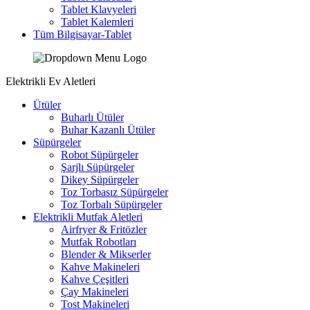
Tablet Klavyeleri
Tablet Kalemleri
Tüm Bilgisayar-Tablet
Elektrikli Ev Aletleri
Ütüler
Buharlı Ütüler
Buhar Kazanlı Ütüler
Süpürgeler
Robot Süpürgeler
Şarjlı Süpürgeler
Dikey Süpürgeler
Toz Torbasız Süpürgeler
Toz Torbalı Süpürgeler
Elektrikli Mutfak Aletleri
Airfryer & Fritözler
Mutfak Robotları
Blender & Mikserler
Kahve Makineleri
Kahve Çeşitleri
Çay Makineleri
Tost Makineleri