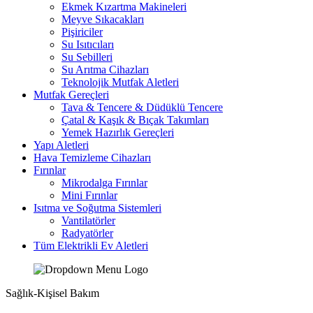
Ekmek Kızartma Makineleri
Meyve Sıkacakları
Pişiriciler
Su Isıtıcıları
Su Sebilleri
Su Arıtma Cihazları
Teknolojik Mutfak Aletleri
Mutfak Gereçleri
Tava & Tencere & Düdüklü Tencere
Çatal & Kaşık & Bıçak Takımları
Yemek Hazırlık Gereçleri
Yapı Aletleri
Hava Temizleme Cihazları
Fırınlar
Mikrodalga Fırınlar
Mini Fırınlar
Isıtma ve Soğutma Sistemleri
Vantilatörler
Radyatörler
Tüm Elektrikli Ev Aletleri
Sağlık-Kişisel Bakım