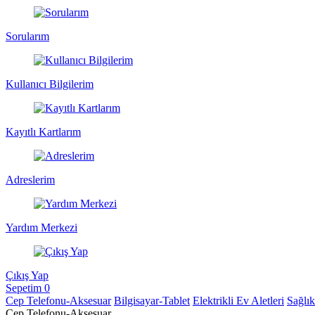
Sorularım
Kullanıcı Bilgilerim
Kayıtlı Kartlarım
Adreslerim
Yardım Merkezi
Çıkış Yap
Sepetim
0
Cep Telefonu-Aksesuar
Bilgisayar-Tablet
Elektrikli Ev Aletleri
Sağlı
Cep Telefonu-Aksesuar