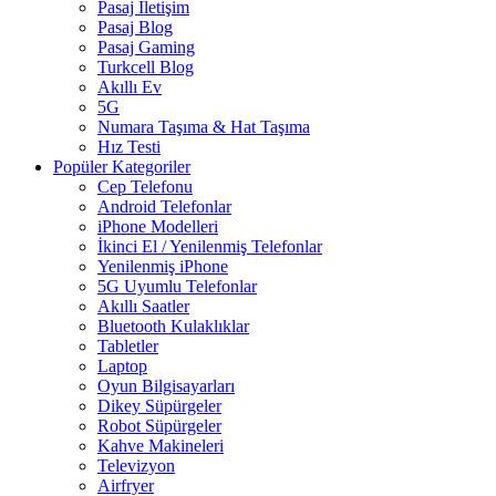
Pasaj İletişim
Pasaj Blog
Pasaj Gaming
Turkcell Blog
Akıllı Ev
5G
Numara Taşıma & Hat Taşıma
Hız Testi
Popüler Kategoriler
Cep Telefonu
Android Telefonlar
iPhone Modelleri
İkinci El / Yenilenmiş Telefonlar
Yenilenmiş iPhone
5G Uyumlu Telefonlar
Akıllı Saatler
Bluetooth Kulaklıklar
Tabletler
Laptop
Oyun Bilgisayarları
Dikey Süpürgeler
Robot Süpürgeler
Kahve Makineleri
Televizyon
Airfryer