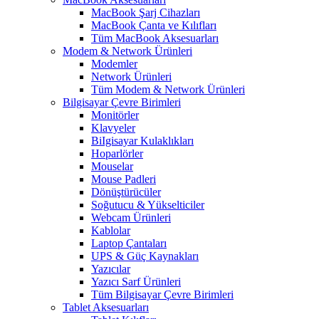
MacBook Şarj Cihazları
MacBook Çanta ve Kılıfları
Tüm MacBook Aksesuarları
Modem & Network Ürünleri
Modemler
Network Ürünleri
Tüm Modem & Network Ürünleri
Bilgisayar Çevre Birimleri
Monitörler
Klavyeler
BiIgisayar Kulaklıkları
Hoparlörler
Mouselar
Mouse Padleri
Dönüştürücüler
Soğutucu & Yükselticiler
Webcam Ürünleri
Kablolar
Laptop Çantaları
UPS & Güç Kaynakları
Yazıcılar
Yazıcı Sarf Ürünleri
Tüm Bilgisayar Çevre Birimleri
Tablet Aksesuarları