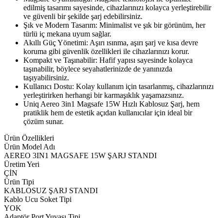
edilmiş tasarımı sayesinde, cihazlarınızı kolayca yerleştirebilir
ve güvenli bir şekilde şarj edebilirsiniz.
Şık ve Modern Tasarım: Minimalist ve şık bir görünüm, her
türlü iç mekana uyum sağlar.
Akıllı Güç Yönetimi: Aşırı ısınma, aşırı şarj ve kısa devre
koruma gibi güvenlik özellikleri ile cihazlarınızı korur.
Kompakt ve Taşınabilir: Hafif yapısı sayesinde kolayca
taşınabilir, böylece seyahatlerinizde de yanınızda
taşıyabilirsiniz.
Kullanıcı Dostu: Kolay kullanım için tasarlanmış, cihazlarınızı
yerleştirirken herhangi bir karmaşıklık yaşamazsınız.
Uniq Aereo 3in1 Magsafe 15W Hızlı Kablosuz Şarj, hem
pratiklik hem de estetik açıdan kullanıcılar için ideal bir
çözüm sunar.
Ürün Özellikleri
Ürün Model Adı
AEREO 3IN1 MAGSAFE 15W ŞARJ STANDI
Üretim Yeri
ÇİN
Ürün Tipi
KABLOSUZ ŞARJ STANDI
Kablo Ucu Soket Tipi
YOK
Adaptör Port Yuvası Tipi