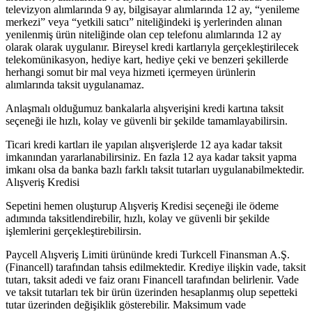
televizyon alımlarında 9 ay, bilgisayar alımlarında 12 ay, “yenileme
merkezi” veya “yetkili satıcı” niteliğindeki iş yerlerinden alınan
yenilenmiş ürün niteliğinde olan cep telefonu alımlarında 12 ay
olarak olarak uygulanır. Bireysel kredi kartlarıyla gerçekleştirilecek
telekomünikasyon, hediye kart, hediye çeki ve benzeri şekillerde
herhangi somut bir mal veya hizmeti içermeyen ürünlerin
alımlarında taksit uygulanamaz.
Anlaşmalı olduğumuz bankalarla alışverişini kredi kartına taksit
seçeneği ile hızlı, kolay ve güvenli bir şekilde tamamlayabilirsin.
Ticari kredi kartları ile yapılan alışverişlerde 12 aya kadar taksit
imkanından yararlanabilirsiniz. En fazla 12 aya kadar taksit yapma
imkanı olsa da banka bazlı farklı taksit tutarları uygulanabilmektedir.
Alışveriş Kredisi
Sepetini hemen oluşturup Alışveriş Kredisi seçeneği ile ödeme
adımında taksitlendirebilir, hızlı, kolay ve güvenli bir şekilde
işlemlerini gerçekleştirebilirsin.
Paycell Alışveriş Limiti ürününde kredi Turkcell Finansman A.Ş.
(Financell) tarafından tahsis edilmektedir. Krediye ilişkin vade, taksit
tutarı, taksit adedi ve faiz oranı Financell tarafından belirlenir. Vade
ve taksit tutarları tek bir ürün üzerinden hesaplanmış olup sepetteki
tutar üzerinden değişiklik gösterebilir. Maksimum vade