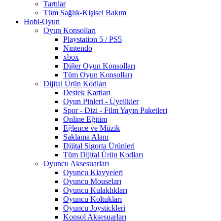
Tartılar
Tüm Sağlık-Kişisel Bakım
Hobi-Oyun
Oyun Konsolları
Playstation 5 / PS5
Nintendo
xbox
Diğer Oyun Konsolları
Tüm Oyun Konsolları
Dijital Ürün Kodları
Destek Kartları
Oyun Pinleri - Üyelikler
Spor - Dizi - Film Yayın Paketleri
Online Eğitim
Eğlence ve Müzik
Saklama Alanı
Dijital Sigorta Ürünleri
Tüm Dijital Ürün Kodları
Oyuncu Aksesuarları
Oyuncu Klavyeleri
Oyuncu Mouseları
Oyuncu Kulaklıkları
Oyuncu Koltukları
Oyuncu Joystickleri
Konsol Aksesuarları