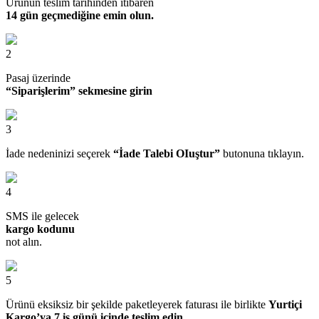
Ürünün teslim tarihinden itibaren
14 gün geçmediğine emin olun.
2
Pasaj üzerinde
“Siparişlerim” sekmesine girin
3
İade nedeninizi seçerek
“İade Talebi OIuştur”
butonuna tıklayın.
4
SMS ile gelecek
kargo kodunu
not alın.
5
Ürünü eksiksiz bir şekilde paketleyerek faturası ile birlikte
Yurtiçi
Kargo’ya 7 iş günü içinde teslim edin.