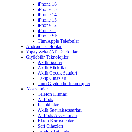
iPhone 16
iPhone 15
iPhone 14
iPhone 13
iPhone 12
iPhone 11
iPhone SE
Tüm Apple Telefonlar
Android Telefonlar
Yapay Zeka (AI) Telefonlar
Giyilebilir Teknolojiler
Akıllı Saatler
Akıllı Bileklikler
Akıllı Çocuk Saatleri
Takip Cihazları
Tüm Giyilebilir Teknolojiler
Aksesuarlar
Telefon Kılıfları
AirPods
Kulaklıklar
Akıllı Saat Aksesuarları
AirPods Aksesuarları
Ekran Koruyucular
Şarj Cihazları
Telefon Tutucular