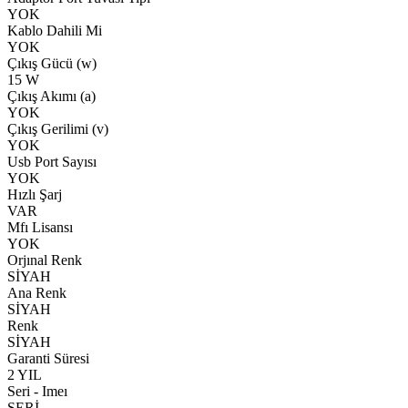
YOK
Kablo Dahili Mi
YOK
Çıkış Gücü (w)
15 W
Çıkış Akımı (a)
YOK
Çıkış Gerilimi (v)
YOK
Usb Port Sayısı
YOK
Hızlı Şarj
VAR
Mfı Lisansı
YOK
Orjınal Renk
SİYAH
Ana Renk
SİYAH
Renk
SİYAH
Garanti Süresi
2 YIL
Seri - Imeı
SERİ