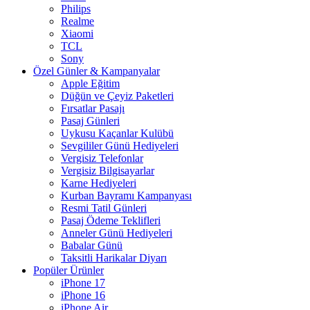
Philips
Realme
Xiaomi
TCL
Sony
Özel Günler & Kampanyalar
Apple Eğitim
Düğün ve Çeyiz Paketleri
Fırsatlar Pasajı
Pasaj Günleri
Uykusu Kaçanlar Kulübü
Sevgililer Günü Hediyeleri
Vergisiz Telefonlar
Vergisiz Bilgisayarlar
Karne Hediyeleri
Kurban Bayramı Kampanyası
Resmi Tatil Günleri
Pasaj Ödeme Teklifleri
Anneler Günü Hediyeleri
Babalar Günü
Taksitli Harikalar Diyarı
Popüler Ürünler
iPhone 17
iPhone 16
iPhone Air