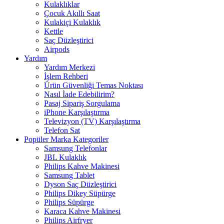
Kulaklıklar
Çocuk Akıllı Saat
Kulakiçi Kulaklık
Kettle
Saç Düzleştirici
Airpods
Yardım
Yardım Merkezi
İşlem Rehberi
Ürün Güvenliği Temas Noktası
Nasıl İade Edebilirim?
Pasaj Sipariş Sorgulama
iPhone Karşılaştırma
Televizyon (TV) Karşılaştırma
Telefon Sat
Popüler Marka Kategoriler
Samsung Telefonlar
JBL Kulaklık
Philips Kahve Makinesi
Samsung Tablet
Dyson Saç Düzleştirici
Philips Dikey Süpürge
Philips Süpürge
Karaca Kahve Makinesi
Philips Airfryer