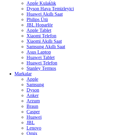
Apple Kulaklık
Dyson Hava Temizleyici
Huawei Akıllı Saat
Philips Ütü
JBL Hoparlör
Apple Tablet
Xiaomi Telefon
Xiaomi Akıllı Saat
Samsung Akıllı Saat
Asus Laptop
Huawei Tablet
Huawei Telefon
Stanley Termos
Markalar
Apple
Samsung
Dyson
Anker
Arzum
Braun
Casper
Huawei
JBL
Lenovo
Omix