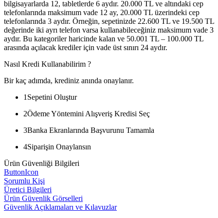
bilgisayarlarda 12, tabletlerde 6 aydır. 20.000 TL ve altındaki cep
telefonlarında maksimum vade 12 ay, 20.000 TL üzerindeki cep
telefonlarında 3 aydır. Örneğin, sepetinizde 22.600 TL ve 19.500 TL
değerinde iki ayrı telefon varsa kullanabileceğiniz maksimum vade 3
aydır. Bu kategoriler haricinde kalan ve 50.001 TL – 100.000 TL
arasında açılacak krediler için vade üst sınırı 24 aydır.
Nasıl Kredi Kullanabilirim ?
Bir kaç adımda, krediniz anında onaylanır.
1
Sepetini Oluştur
2
Ödeme Yöntemini Alışveriş Kredisi Seç
3
Banka Ekranlarında Başvurunu Tamamla
4
Siparişin Onaylansın
Ürün Güvenliği Bilgileri
ButtonIcon
Sorumlu Kişi
Üretici Bilgileri
Ürün Güvenlik Görselleri
Güvenlik Açıklamaları ve Kılavuzlar