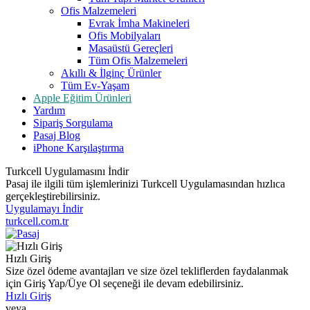
Ofis Malzemeleri
Evrak İmha Makineleri
Ofis Mobilyaları
Masaüstü Gereçleri
Tüm Ofis Malzemeleri
Akıllı & İlginç Ürünler
Tüm Ev-Yaşam
Apple Eğitim Ürünleri
Yardım
Sipariş Sorgulama
Pasaj Blog
iPhone Karşılaştırma
Turkcell Uygulamasını İndir
Pasaj ile ilgili tüm işlemlerinizi Turkcell Uygulamasından hızlıca
gerçekleştirebilirsiniz.
Uygulamayı İndir
turkcell.com.tr
Hızlı Giriş
Size özel ödeme avantajları ve size özel tekliflerden faydalanmak
için Giriş Yap/Üye Ol seçeneği ile devam edebilirsiniz.
Hızlı Giriş
veya