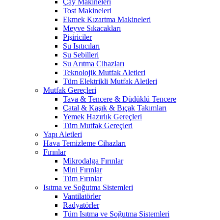
Çay Makineleri
Tost Makineleri
Ekmek Kızartma Makineleri
Meyve Sıkacakları
Pişiriciler
Su Isıtıcıları
Su Sebilleri
Su Arıtma Cihazları
Teknolojik Mutfak Aletleri
Tüm Elektrikli Mutfak Aletleri
Mutfak Gereçleri
Tava & Tencere & Düdüklü Tencere
Çatal & Kaşık & Bıçak Takımları
Yemek Hazırlık Gereçleri
Tüm Mutfak Gereçleri
Yapı Aletleri
Hava Temizleme Cihazları
Fırınlar
Mikrodalga Fırınlar
Mini Fırınlar
Tüm Fırınlar
Isıtma ve Soğutma Sistemleri
Vantilatörler
Radyatörler
Tüm Isıtma ve Soğutma Sistemleri