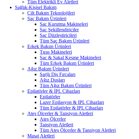
Tüm Elektrikli Ev Aletleri
Sağlık-Kişisel Bakım
Cilt Bakım Teknolojileri
Saç Bakım Ürünleri
Saç Kurutma Makineleri
Saç Şekillendiriciler
Saç Düzleştiricileri
Tüm Saç Bakım Ürünleri
Erkek Bakım Ürünleri
Tıraş Makineleri
Saç & Sakal Kesme Makineleri
Tüm Erkek Bakım Ürünleri
Ağız Bakım Ürünleri
Şarjlı Diş Fırçaları
Ağız Duşları
Tüm Ağız Bakım Ürünleri
Epilatörler & IPL Cihazları
Epilatörler
Lazer Epilasyon & IPL Cihazları
Tüm Epilatörler & IPL Cihazları
Ateş Ölçerler & Tansiyon Aletleri
Ateş Ölçerler
Tansiyon Aletleri
Tüm Ateş Ölçerler & Tansiyon Aletleri
Masaj Aletleri