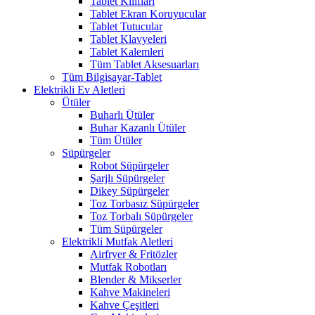
Tablet Kılıfları
Tablet Ekran Koruyucular
Tablet Tutucular
Tablet Klavyeleri
Tablet Kalemleri
Tüm Tablet Aksesuarları
Tüm Bilgisayar-Tablet
Elektrikli Ev Aletleri
Ütüler
Buharlı Ütüler
Buhar Kazanlı Ütüler
Tüm Ütüler
Süpürgeler
Robot Süpürgeler
Şarjlı Süpürgeler
Dikey Süpürgeler
Toz Torbasız Süpürgeler
Toz Torbalı Süpürgeler
Tüm Süpürgeler
Elektrikli Mutfak Aletleri
Airfryer & Fritözler
Mutfak Robotları
Blender & Mikserler
Kahve Makineleri
Kahve Çeşitleri