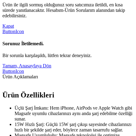
Ürün ile ilgili sormuş olduğunuz soru satıcımıza iletildi, en kısa
sürede yanıtlanacaktır. Hesabım-Ürün Sorularım alanından takip
edebilirsiniz.
Kapat
ButtonIcon
Sorunuz İletilemedi.
Bir sorunla karşılaşıldı, lütfen tekrar deneyiniz.
Tamam, Anasayfaya Dön
ButtonIcon
Ürün Açıklamaları
Ürün Özellikleri
Üçlü Şarj İmkanı: Hem iPhone, AirPods ve Apple Watch gibi
Magsafe uyumlu cihazlarınızı aynı anda şarj edebilme özelliği
sunar.
15W Hızlı Şarj: Güçlü 15W şarj çıkışı sayesinde cihazlarınızı
hızlı bir şekilde şarj eder, böylece zaman tasarrufu sağlar.
Magsafe Uyumluluğu: Magsafe teknolojisi ile optimize