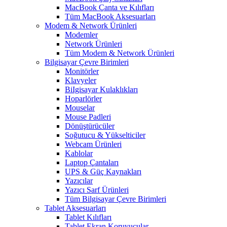
MacBook Çanta ve Kılıfları
Tüm MacBook Aksesuarları
Modem & Network Ürünleri
Modemler
Network Ürünleri
Tüm Modem & Network Ürünleri
Bilgisayar Çevre Birimleri
Monitörler
Klavyeler
BiIgisayar Kulaklıkları
Hoparlörler
Mouselar
Mouse Padleri
Dönüştürücüler
Soğutucu & Yükselticiler
Webcam Ürünleri
Kablolar
Laptop Çantaları
UPS & Güç Kaynakları
Yazıcılar
Yazıcı Sarf Ürünleri
Tüm Bilgisayar Çevre Birimleri
Tablet Aksesuarları
Tablet Kılıfları
Tablet Ekran Koruyucular