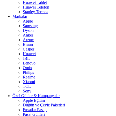
Huawei Tablet
Huawei Telefon
Stanley Termos
Markalar
Apple
Samsung
Dyson
Anker
Arzum
Braun
Casper
Huawei
JBL
Lenovo
Omix
Philips
Realme
Xiaomi
TCL
Sony
Özel Günler & Kampanyalar
Apple Eğitim
Düğün ve Çeyiz Paketleri
Fırsatlar Pasajı
Pasaj Günleri