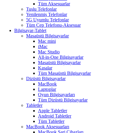
Tüm Aksesuarlar
Tuşlu Telefonlar
Yenilenmiş Telefonlar
5G Uyumlu Telefonlar
Tüm Cep Telefonu-Aksesuar
Bilgisayar-Tablet
Masaüstü Bilgisayarlar
Mac mini
iMac
Mac Studio
All-in-One Bilgisayarlar
Masaüstü Bilgisayarlar
Kasalar
Tüm Masaüstü Bilgisayarlar
Dizüstü Bilgisayarlar
MacBook
Laptoplar
Oyun Bilgisayarları
Tüm Dizüstü Bilgisayarlar
Tabletler
Apple Tabletler
Android Tabletler
Tüm Tabletler
MacBook Aksesuarları
MacBook Şarj Cihazları