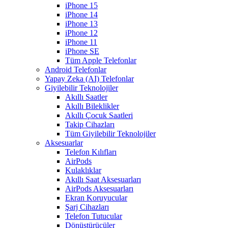
iPhone 15
iPhone 14
iPhone 13
iPhone 12
iPhone 11
iPhone SE
Tüm Apple Telefonlar
Android Telefonlar
Yapay Zeka (AI) Telefonlar
Giyilebilir Teknolojiler
Akıllı Saatler
Akıllı Bileklikler
Akıllı Çocuk Saatleri
Takip Cihazları
Tüm Giyilebilir Teknolojiler
Aksesuarlar
Telefon Kılıfları
AirPods
Kulaklıklar
Akıllı Saat Aksesuarları
AirPods Aksesuarları
Ekran Koruyucular
Şarj Cihazları
Telefon Tutucular
Dönüştürücüler