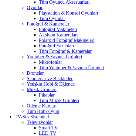
Tüm Oyuncu Aksesuarları
Oyunlar
Playstation & Konsol Oyunları
Tüm Oyunlar
Fotoğraf & Kameralar
Fotoğraf Makineleri
Aksiyon Kameraları
Polaroid Fotoğraf Makineleri
Fotoğraf Yazıcıları
Tüm Fotoğraf & Kameralar
Youtuber & Yayıncı Ürünleri
Mikrofonlar
Tüm Youtuber & Yayıncı Ürünleri
Dronelar
Scooterlar ve Bisikletler
Yetişkin Hobi & Eğlence
Müzik Ürünleri
Pikaplar
Tüm Müzik Ürünleri
Ödeme Kartları
Tüm Hobi-Oyun
TV-Ses Sistemleri
Televizyonlar
Smart TV
LED TV