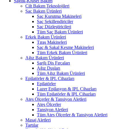
Sağlık-Kişisel Bakım
Cilt Bakım Teknolojileri
Saç Bakım Ürünleri
Saç Kurutma Makineleri
Saç Şekillendiriciler
Saç Düzleştiricileri
Tüm Saç Bakım Ürünleri
Erkek Bakım Ürünleri
Tıraş Makineleri
Saç & Sakal Kesme Makineleri
Tüm Erkek Bakım Ürünleri
Ağız Bakım Ürünleri
Şarjlı Diş Fırçaları
Ağız Duşları
Tüm Ağız Bakım Ürünleri
Epilatörler & IPL Cihazları
Epilatörler
Lazer Epilasyon & IPL Cihazları
Tüm Epilatörler & IPL Cihazları
Ateş Ölçerler & Tansiyon Aletleri
Ateş Ölçerler
Tansiyon Aletleri
Tüm Ateş Ölçerler & Tansiyon Aletleri
Masaj Aletleri
Tartılar