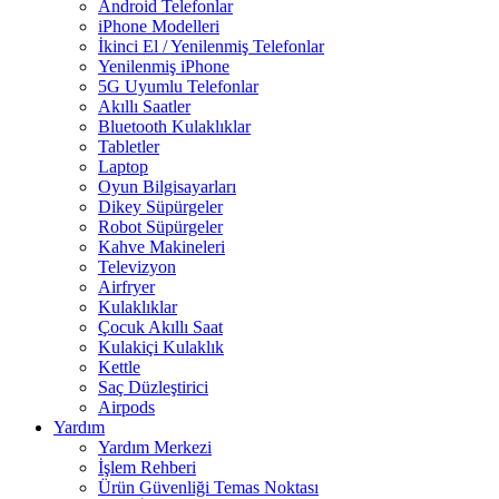
Android Telefonlar
iPhone Modelleri
İkinci El / Yenilenmiş Telefonlar
Yenilenmiş iPhone
5G Uyumlu Telefonlar
Akıllı Saatler
Bluetooth Kulaklıklar
Tabletler
Laptop
Oyun Bilgisayarları
Dikey Süpürgeler
Robot Süpürgeler
Kahve Makineleri
Televizyon
Airfryer
Kulaklıklar
Çocuk Akıllı Saat
Kulakiçi Kulaklık
Kettle
Saç Düzleştirici
Airpods
Yardım
Yardım Merkezi
İşlem Rehberi
Ürün Güvenliği Temas Noktası