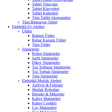
Tablet Tutucular
Tablet Klavyeleri
Tablet Kalemleri
Tüm Tablet Aksesuarları
Tüm Bilgisayar-Tablet
Elektrikli Ev Aletleri
Ütüler
Buharlı Ütüler
Buhar Kazanlı Ütüler
Tüm Ütüler
Süpürgeler
Robot Süpürgeler
Şarjlı Süpürgeler
Dikey Süpürgeler
Toz Torbasız Süpürgeler
Toz Torbalı Süpürgeler
Tüm Süpürgeler
Elektrikli Mutfak Aletleri
Airfryer & Fritözler
Mutfak Robotları
Blender & Mikserler
Kahve Makineleri
Kahve Çeşitleri
Çay Makineleri