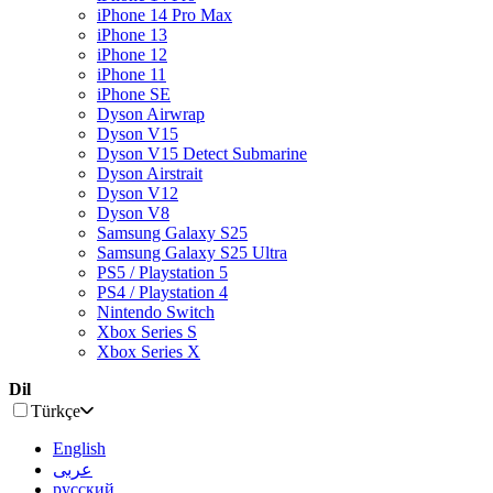
iPhone 14 Pro Max
iPhone 13
iPhone 12
iPhone 11
iPhone SE
Dyson Airwrap
Dyson V15
Dyson V15 Detect Submarine
Dyson Airstrait
Dyson V12
Dyson V8
Samsung Galaxy S25
Samsung Galaxy S25 Ultra
PS5 / Playstation 5
PS4 / Playstation 4
Nintendo Switch
Xbox Series S
Xbox Series X
Dil
Türkçe
English
عربى
русский