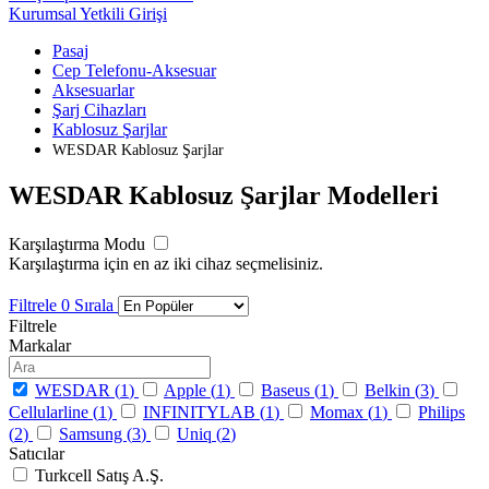
Kurumsal Yetkili Girişi
Pasaj
Cep Telefonu-Aksesuar
Aksesuarlar
Şarj Cihazları
Kablosuz Şarjlar
WESDAR Kablosuz Şarjlar
WESDAR Kablosuz Şarjlar Modelleri
Karşılaştırma Modu
Karşılaştırma için en az iki cihaz seçmelisiniz.
Filtrele
0
Sırala
Filtrele
Markalar
WESDAR (
1
)
Apple (
1
)
Baseus (
1
)
Belkin (
3
)
Cellularline (
1
)
INFINITYLAB (
1
)
Momax (
1
)
Philips
(
2
)
Samsung (
3
)
Uniq (
2
)
Satıcılar
Turkcell Satış A.Ş.