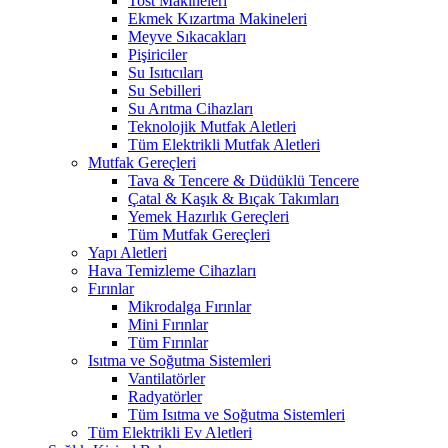
Tost Makineleri
Ekmek Kızartma Makineleri
Meyve Sıkacakları
Pişiriciler
Su Isıtıcıları
Su Sebilleri
Su Arıtma Cihazları
Teknolojik Mutfak Aletleri
Tüm Elektrikli Mutfak Aletleri
Mutfak Gereçleri
Tava & Tencere & Düdüklü Tencere
Çatal & Kaşık & Bıçak Takımları
Yemek Hazırlık Gereçleri
Tüm Mutfak Gereçleri
Yapı Aletleri
Hava Temizleme Cihazları
Fırınlar
Mikrodalga Fırınlar
Mini Fırınlar
Tüm Fırınlar
Isıtma ve Soğutma Sistemleri
Vantilatörler
Radyatörler
Tüm Isıtma ve Soğutma Sistemleri
Tüm Elektrikli Ev Aletleri