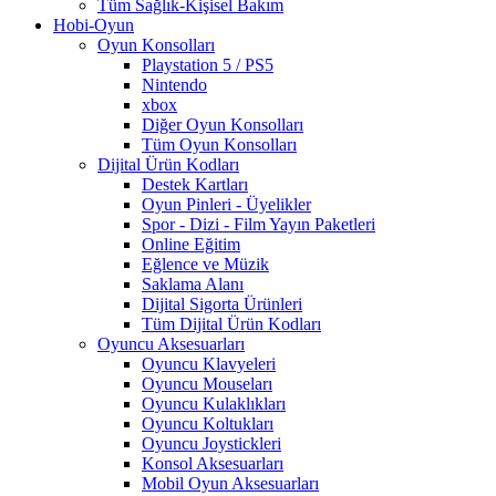
Tüm Sağlık-Kişisel Bakım
Hobi-Oyun
Oyun Konsolları
Playstation 5 / PS5
Nintendo
xbox
Diğer Oyun Konsolları
Tüm Oyun Konsolları
Dijital Ürün Kodları
Destek Kartları
Oyun Pinleri - Üyelikler
Spor - Dizi - Film Yayın Paketleri
Online Eğitim
Eğlence ve Müzik
Saklama Alanı
Dijital Sigorta Ürünleri
Tüm Dijital Ürün Kodları
Oyuncu Aksesuarları
Oyuncu Klavyeleri
Oyuncu Mouseları
Oyuncu Kulaklıkları
Oyuncu Koltukları
Oyuncu Joystickleri
Konsol Aksesuarları
Mobil Oyun Aksesuarları