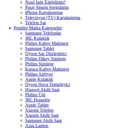
Nasıl İade Edebilirim?
Pasaj Sipariş Sorgulama
iPhone Karşılaştırma
Televizyon (TV) Karşılaştırma
Telefon Sat
Popüler Marka Kategoriler
Samsung Telefonlar
JBL Kulaklık
Philips Kahve Makinesi
Samsung Tablet
Dyson Saç Düzleştirici
Philips Dikey Süpürge
Philips Süpürge
Karaca Kahve Makinesi
Philips Airfryer
Apple Kulaklık
Dyson Hava Temizleyici
Huawei Akıllı Saat
Philips Ütü
JBL Hoparlör
Apple Tablet
Xiaomi Telefon
Xiaomi Akıllı Saat
Samsung Akıllı Saat
Asus Laptop