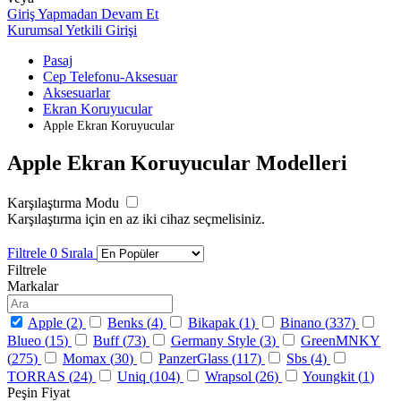
Giriş Yapmadan Devam Et
Kurumsal Yetkili Girişi
Pasaj
Cep Telefonu-Aksesuar
Aksesuarlar
Ekran Koruyucular
Apple Ekran Koruyucular
Apple Ekran Koruyucular Modelleri
Karşılaştırma Modu
Karşılaştırma için en az iki cihaz seçmelisiniz.
Filtrele
0
Sırala
Filtrele
Markalar
Apple (
2
)
Benks (
4
)
Bikapak (
1
)
Binano (
337
)
Blueo (
15
)
Buff (
73
)
Germany Style (
3
)
GreenMNKY
(
275
)
Momax (
30
)
PanzerGlass (
117
)
Sbs (
4
)
TORRAS (
24
)
Uniq (
104
)
Wrapsol (
26
)
Youngkit (
1
)
Peşin Fiyat