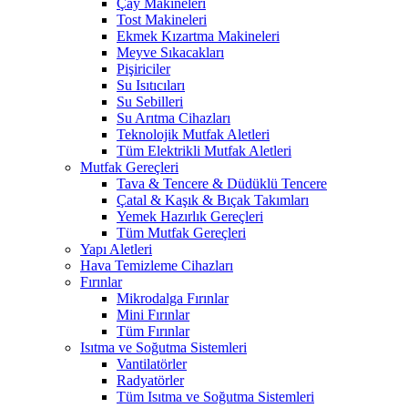
Çay Makineleri
Tost Makineleri
Ekmek Kızartma Makineleri
Meyve Sıkacakları
Pişiriciler
Su Isıtıcıları
Su Sebilleri
Su Arıtma Cihazları
Teknolojik Mutfak Aletleri
Tüm Elektrikli Mutfak Aletleri
Mutfak Gereçleri
Tava & Tencere & Düdüklü Tencere
Çatal & Kaşık & Bıçak Takımları
Yemek Hazırlık Gereçleri
Tüm Mutfak Gereçleri
Yapı Aletleri
Hava Temizleme Cihazları
Fırınlar
Mikrodalga Fırınlar
Mini Fırınlar
Tüm Fırınlar
Isıtma ve Soğutma Sistemleri
Vantilatörler
Radyatörler
Tüm Isıtma ve Soğutma Sistemleri