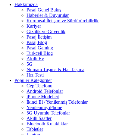
Hakkımızda
Pasaj Genel Bakış
Haberler & Duyurular
Kurumsal İletişim ve Sürdürürebilirlik
Kariyer
Gizlilik ve Güvenlik
Pasaj İletişim
Pasaj Blog
Pasaj Gaming
Turkcell Blog
Akıllı Ev
5G
Numara Taşıma & Hat Taşıma
Hız Testi
Popüler Kategoriler
Cep Telefonu
Android Telefonlar
iPhone Modelleri
İkinci El / Yenilenmiş Telefonlar
Yenilenmiş iPhone
5G Uyumlu Telefonlar
Akıllı Saatler
Bluetooth Kulaklıklar
Tabletler
Laptop