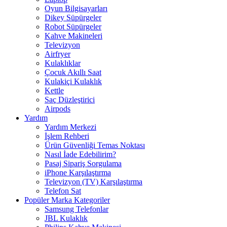
Oyun Bilgisayarları
Dikey Süpürgeler
Robot Süpürgeler
Kahve Makineleri
Televizyon
Airfryer
Kulaklıklar
Çocuk Akıllı Saat
Kulakiçi Kulaklık
Kettle
Saç Düzleştirici
Airpods
Yardım
Yardım Merkezi
İşlem Rehberi
Ürün Güvenliği Temas Noktası
Nasıl İade Edebilirim?
Pasaj Sipariş Sorgulama
iPhone Karşılaştırma
Televizyon (TV) Karşılaştırma
Telefon Sat
Popüler Marka Kategoriler
Samsung Telefonlar
JBL Kulaklık