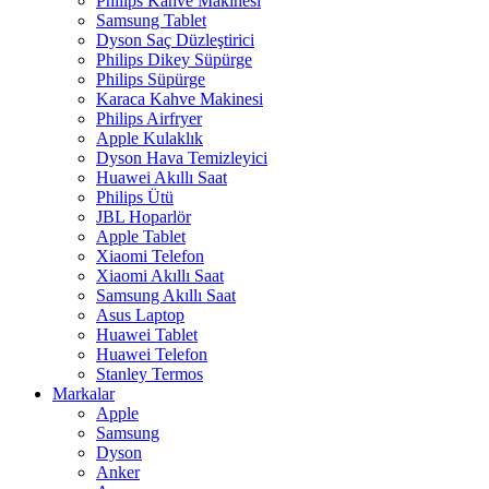
Philips Kahve Makinesi
Samsung Tablet
Dyson Saç Düzleştirici
Philips Dikey Süpürge
Philips Süpürge
Karaca Kahve Makinesi
Philips Airfryer
Apple Kulaklık
Dyson Hava Temizleyici
Huawei Akıllı Saat
Philips Ütü
JBL Hoparlör
Apple Tablet
Xiaomi Telefon
Xiaomi Akıllı Saat
Samsung Akıllı Saat
Asus Laptop
Huawei Tablet
Huawei Telefon
Stanley Termos
Markalar
Apple
Samsung
Dyson
Anker