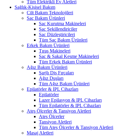
Tüm Elektrikli Ev Aletleri
Sağlık-Kişisel Bakım
Cilt Bakım Teknolojileri
Saç Bakım Ürünleri
Saç Kurutma Makineleri
Saç Şekillendiriciler
Saç Düzleştiricileri
Tüm Saç Bakım Ürünleri
Erkek Bakım Ürünleri
Tıraş Makineleri
Saç & Sakal Kesme Makineleri
Tüm Erkek Bakım Ürünleri
Ağız Bakım Ürünleri
Şarjlı Diş Fırçaları
Ağız Duşları
Tüm Ağız Bakım Ürünleri
Epilatörler & IPL Cihazları
Epilatörler
Lazer Epilasyon & IPL Cihazları
Tüm Epilatörler & IPL Cihazları
Ateş Ölçerler & Tansiyon Aletleri
Ateş Ölçerler
Tansiyon Aletleri
Tüm Ateş Ölçerler & Tansiyon Aletleri
Masaj Aletleri