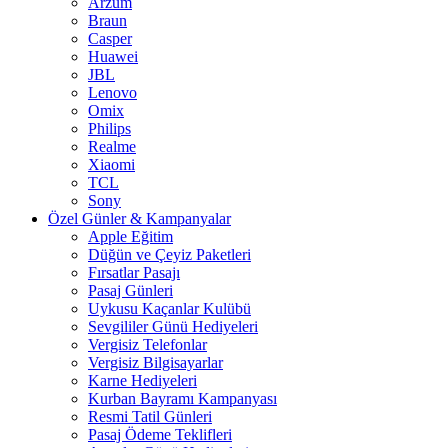
Arzum
Braun
Casper
Huawei
JBL
Lenovo
Omix
Philips
Realme
Xiaomi
TCL
Sony
Özel Günler & Kampanyalar
Apple Eğitim
Düğün ve Çeyiz Paketleri
Fırsatlar Pasajı
Pasaj Günleri
Uykusu Kaçanlar Kulübü
Sevgililer Günü Hediyeleri
Vergisiz Telefonlar
Vergisiz Bilgisayarlar
Karne Hediyeleri
Kurban Bayramı Kampanyası
Resmi Tatil Günleri
Pasaj Ödeme Teklifleri