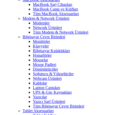
MacBook Şarj Cihazları
MacBook Çanta ve Kılıfları
Tüm MacBook Aksesuarları
Modem & Network Ürünleri
Modemler
Network Ürünleri
Tüm Modem & Network Ürünleri
Bilgisayar Çevre Birimleri
Monitörler
Klavyeler
BiIgisayar Kulaklıkları
Hoparlörler
Mouselar
Mouse Padleri
Dönüştürücüler
Soğutucu & Yükselticiler
Webcam Ürünleri
Kablolar
Laptop Çantaları
UPS & Güç Kaynakları
Yazıcılar
Yazıcı Sarf Ürünleri
Tüm Bilgisayar Çevre Birimleri
Tablet Aksesuarları