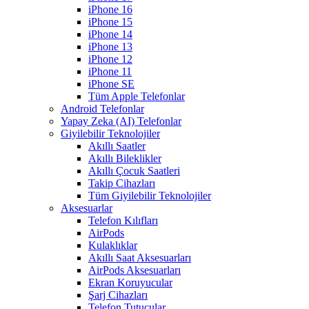
iPhone 16
iPhone 15
iPhone 14
iPhone 13
iPhone 12
iPhone 11
iPhone SE
Tüm Apple Telefonlar
Android Telefonlar
Yapay Zeka (AI) Telefonlar
Giyilebilir Teknolojiler
Akıllı Saatler
Akıllı Bileklikler
Akıllı Çocuk Saatleri
Takip Cihazları
Tüm Giyilebilir Teknolojiler
Aksesuarlar
Telefon Kılıfları
AirPods
Kulaklıklar
Akıllı Saat Aksesuarları
AirPods Aksesuarları
Ekran Koruyucular
Şarj Cihazları
Telefon Tutucular