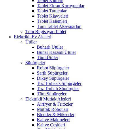
Tablet Kılıfları
Tablet Ekran Koruyucular
Tablet Tutucular
Tablet Klavyeleri
Tablet Kalemleri
Tüm Tablet Aksesuarları
Tüm Bilgisayar-Tablet
Elektrikli Ev Aletleri
Ütüler
Buharlı Ütüler
Buhar Kazanlı Ütüler
Tüm Ütüler
Süpürgeler
Robot Süpürgeler
Şarjlı Süpürgeler
Dikey Süpürgeler
Toz Torbasız Süpürgeler
Toz Torbalı Süpürgeler
Tüm Süpürgeler
Elektrikli Mutfak Aletleri
Airfryer & Fritözler
Mutfak Robotları
Blender & Mikserler
Kahve Makineleri
Kahve Çeşitleri