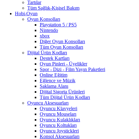
Tartılar
Tüm Sağlık-Kişisel Bakım
Hobi-Oyun
Oyun Konsolları
Playstation 5 / PS5
Nintendo
xbox
Diğer Oyun Konsolları
Tüm Oyun Konsolları
Dijital Ürün Kodları
Destek Kartları
Oyun Pinleri - Üyelikler
Spor - Dizi - Film Yayın Paketleri
Online Eğitim
Eğlence ve Müzik
Saklama Alanı
Dijital Sigorta Ürünleri
Tüm Dijital Ürün Kodları
Oyuncu Aksesuarları
Oyuncu Klavyeleri
Oyuncu Mouseları
Oyuncu Kulaklıkları
Oyuncu Koltukları
Oyuncu Joystickleri
Konsol Aksesuarları