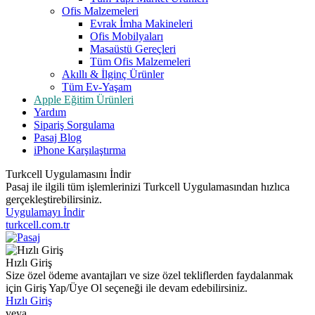
Ofis Malzemeleri
Evrak İmha Makineleri
Ofis Mobilyaları
Masaüstü Gereçleri
Tüm Ofis Malzemeleri
Akıllı & İlginç Ürünler
Tüm Ev-Yaşam
Apple Eğitim Ürünleri
Yardım
Sipariş Sorgulama
Pasaj Blog
iPhone Karşılaştırma
Turkcell Uygulamasını İndir
Pasaj ile ilgili tüm işlemlerinizi Turkcell Uygulamasından hızlıca
gerçekleştirebilirsiniz.
Uygulamayı İndir
turkcell.com.tr
Hızlı Giriş
Size özel ödeme avantajları ve size özel tekliflerden faydalanmak
için Giriş Yap/Üye Ol seçeneği ile devam edebilirsiniz.
Hızlı Giriş
veya