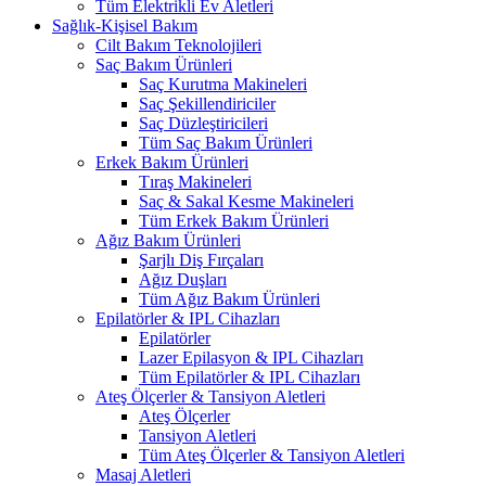
Tüm Elektrikli Ev Aletleri
Sağlık-Kişisel Bakım
Cilt Bakım Teknolojileri
Saç Bakım Ürünleri
Saç Kurutma Makineleri
Saç Şekillendiriciler
Saç Düzleştiricileri
Tüm Saç Bakım Ürünleri
Erkek Bakım Ürünleri
Tıraş Makineleri
Saç & Sakal Kesme Makineleri
Tüm Erkek Bakım Ürünleri
Ağız Bakım Ürünleri
Şarjlı Diş Fırçaları
Ağız Duşları
Tüm Ağız Bakım Ürünleri
Epilatörler & IPL Cihazları
Epilatörler
Lazer Epilasyon & IPL Cihazları
Tüm Epilatörler & IPL Cihazları
Ateş Ölçerler & Tansiyon Aletleri
Ateş Ölçerler
Tansiyon Aletleri
Tüm Ateş Ölçerler & Tansiyon Aletleri
Masaj Aletleri