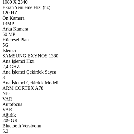
1080 X 2340
Ekran Yenileme Hızı (hz)
120 HZ
Ön Kamera
13MP
Arka Kamera
50 MP
Hücresel Plan
5G
İşlemci
SAMSUNG EXYNOS 1380
Ana İşlemci Hızı
2,4 GHZ
Ana İşlemci Çekirdek Sayısı
8
Ana İşlemci Çekirdek Modeli
ARM CORTEX A78
Nfc
VAR
Autofocus
VAR
Ağırlık
209 GR
Bluetooth Versiyonu
5.3