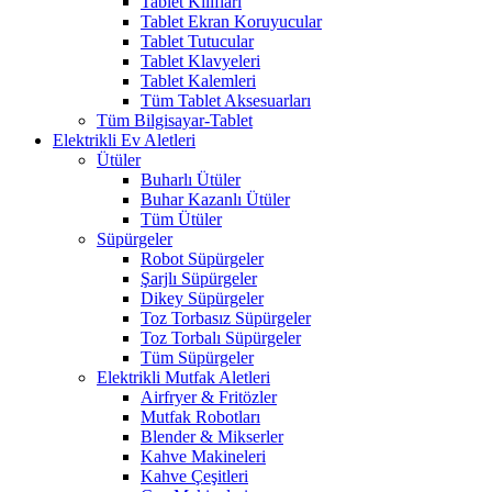
Tablet Kılıfları
Tablet Ekran Koruyucular
Tablet Tutucular
Tablet Klavyeleri
Tablet Kalemleri
Tüm Tablet Aksesuarları
Tüm Bilgisayar-Tablet
Elektrikli Ev Aletleri
Ütüler
Buharlı Ütüler
Buhar Kazanlı Ütüler
Tüm Ütüler
Süpürgeler
Robot Süpürgeler
Şarjlı Süpürgeler
Dikey Süpürgeler
Toz Torbasız Süpürgeler
Toz Torbalı Süpürgeler
Tüm Süpürgeler
Elektrikli Mutfak Aletleri
Airfryer & Fritözler
Mutfak Robotları
Blender & Mikserler
Kahve Makineleri
Kahve Çeşitleri