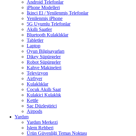
Android Telefonlar
iPhone Modelleri
İkinci El / Yenilenmiş Telefonlar
Yenilenmiş iPhone
5G Uyumlu Telefonlar
Akıllı Saatler
Bluetooth Kulaklıklar
Tabletler
Laptop
Oyun Bilgisayarları
Dikey Süpürgeler
Robot Süpürgeler
Kahve Makineleri
Televizyon
Airfryer
Kulaklıklar
Çocuk Akıllı Saat
Kulakiçi Kulaklık
Kettle
Saç Düzleştirici
Airpods
Yardım
Yardım Merkezi
İşlem Rehberi
Ürün Güvenliği Temas Noktası