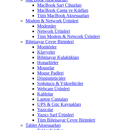
MacBook Şarj Cihazları
MacBook Çanta ve Kılıfları
Tüm MacBook Aksesuarları
Modem & Network Ürünleri
Modemler
Network Ürünleri
Tüm Modem & Network Ürünleri
Bilgisayar Çevre Birimleri
Monitörler
Klavyeler
BiIgisayar Kulaklıkları
Hoparlörler
Mouselar
Mouse Padleri
Dönüştürücüler
Soğutucu & Yükselticiler
Webcam Ürünleri
Kablolar
Laptop Çantaları
UPS & Güç Kaynakları
Yazıcılar
Yazıcı Sarf Ürünleri
Tüm Bilgisayar Çevre Birimleri
Tablet Aksesuarları