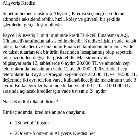
Alışveriş Kredisi
Sepetini hemen oluşturup Alışveriş Kredisi seçeneği ile ödeme
adımında taksitlendirebilir, hızlı, kolay ve güvenli bir şekilde
işlemlerini gerçekleştirebilirsin.
Paycell Alışveriş Limiti ürününde kredi Turkcell Finansman A.Ş.
(Financell) tarafından tahsis edilmektedir. Krediye ilişkin vade, taksit
tutarı, taksit adedi ve faiz oranı Financell tarafından belirlenir. Vade
ve taksit tutarları tek bir ürün üzerinden hesaplanmış olup sepetteki
tutar üzerinden değişiklik gösterebilir. Maksimum vade
bilgisayarlarda 12, tabletlerde 6 aydır. 20.000 TL ve altındaki cep
telefonlarında maksimum vade 12 ay, 20.000 TL üzerindeki cep
telefonlarında 3 aydır. Örneğin, sepetinizde 22.600 TL ve 19.500 TL
değerinde iki ayrı telefon varsa kullanabileceğiniz maksimum vade 3
aydır. Bu kategoriler haricinde kalan ve 50.001 TL – 100.000 TL
arasında açılacak krediler için vade üst sınırı 24 aydır.
Nasıl Kredi Kullanabilirim ?
Bir kaç adımda, krediniz anında onaylanır.
1
Sepetini Oluştur
2
Ödeme Yöntemini Alışveriş Kredisi Seç