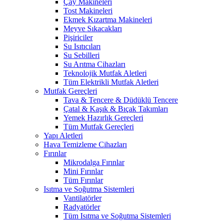
Çay Makineleri
Tost Makineleri
Ekmek Kızartma Makineleri
Meyve Sıkacakları
Pişiriciler
Su Isıtıcıları
Su Sebilleri
Su Arıtma Cihazları
Teknolojik Mutfak Aletleri
Tüm Elektrikli Mutfak Aletleri
Mutfak Gereçleri
Tava & Tencere & Düdüklü Tencere
Çatal & Kaşık & Bıçak Takımları
Yemek Hazırlık Gereçleri
Tüm Mutfak Gereçleri
Yapı Aletleri
Hava Temizleme Cihazları
Fırınlar
Mikrodalga Fırınlar
Mini Fırınlar
Tüm Fırınlar
Isıtma ve Soğutma Sistemleri
Vantilatörler
Radyatörler
Tüm Isıtma ve Soğutma Sistemleri