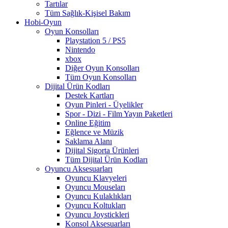
Tartılar
Tüm Sağlık-Kişisel Bakım
Hobi-Oyun
Oyun Konsolları
Playstation 5 / PS5
Nintendo
xbox
Diğer Oyun Konsolları
Tüm Oyun Konsolları
Dijital Ürün Kodları
Destek Kartları
Oyun Pinleri - Üyelikler
Spor - Dizi - Film Yayın Paketleri
Online Eğitim
Eğlence ve Müzik
Saklama Alanı
Dijital Sigorta Ürünleri
Tüm Dijital Ürün Kodları
Oyuncu Aksesuarları
Oyuncu Klavyeleri
Oyuncu Mouseları
Oyuncu Kulaklıkları
Oyuncu Koltukları
Oyuncu Joystickleri
Konsol Aksesuarları