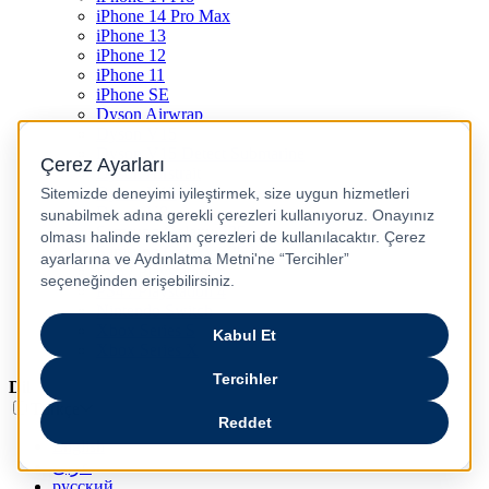
iPhone 14 Pro Max
iPhone 13
iPhone 12
iPhone 11
iPhone SE
Dyson Airwrap
Dyson V15
Dyson V15 Detect Submarine
Dyson Airstrait
Dyson V12
Dyson V8
Samsung Galaxy S25
Samsung Galaxy S25 Ultra
PS5 / Playstation 5
PS4 / Playstation 4
Nintendo Switch
Xbox Series S
Xbox Series X
Dil
Türkçe
English
عربى
русский