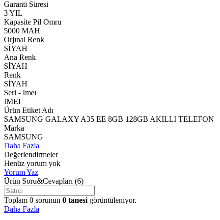
Garanti Süresi
3 YIL
Kapasite Pil Omru
5000 MAH
Orjınal Renk
SİYAH
Ana Renk
SİYAH
Renk
SİYAH
Seri - Imeı
IMEI
Ürün Etiket Adı
SAMSUNG GALAXY A35 EE 8GB 128GB AKILLI TELEFON
Marka
SAMSUNG
Daha Fazla
Değerlendirmeler
Henüz yorum yok
Yorum Yaz
Ürün Soru&Cevapları
(6)
Toplam
0
sorunun
0
tanesi
görüntüleniyor.
Daha Fazla