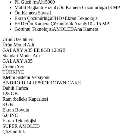
Pil Gücü (mAh)5000
Mobil Bağlantı Hızı5GÖn Kamera Çözünürlüğü13 MP
Ön Kamera Sayısı1
Ekran ÇözünürlüğüFHD+Ekran Teknolojisi
FHD+Ön Kamera Çözünürlük Aralığı10 - 15 MP
Görüntü TeknolojisiAMOLEDAna Kamera
Ürün Özellikleri
Ürün Model Adı
GALAXY A35 EE 8GB 128GB
Standart Model Adı
GALAXY A35
Üretim Yeri
TÜRKİYE
İşletim Sistemi Versiyonu
ANDROID 14 UPSIDE DOWN CAKE
Dahili Hafıza
128 GB
Ram (bellek) Kapasitesi
8 GB
Ekran Boyutu
6.6 INC
Ekran Teknolojisi
SUPER AMOLED
Çözünürlük