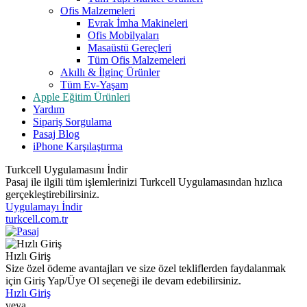
Ofis Malzemeleri
Evrak İmha Makineleri
Ofis Mobilyaları
Masaüstü Gereçleri
Tüm Ofis Malzemeleri
Akıllı & İlginç Ürünler
Tüm Ev-Yaşam
Apple Eğitim Ürünleri
Yardım
Sipariş Sorgulama
Pasaj Blog
iPhone Karşılaştırma
Turkcell Uygulamasını İndir
Pasaj ile ilgili tüm işlemlerinizi Turkcell Uygulamasından hızlıca
gerçekleştirebilirsiniz.
Uygulamayı İndir
turkcell.com.tr
Hızlı Giriş
Size özel ödeme avantajları ve size özel tekliflerden faydalanmak
için Giriş Yap/Üye Ol seçeneği ile devam edebilirsiniz.
Hızlı Giriş
veya