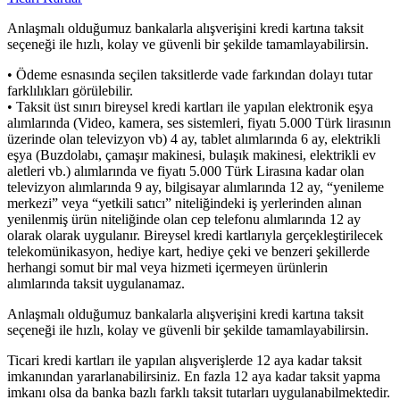
Anlaşmalı olduğumuz bankalarla alışverişini kredi kartına taksit
seçeneği ile hızlı, kolay ve güvenli bir şekilde tamamlayabilirsin.
• Ödeme esnasında seçilen taksitlerde vade farkından dolayı tutar
farklılıkları görülebilir.
• Taksit üst sınırı bireysel kredi kartları ile yapılan elektronik eşya
alımlarında (Video, kamera, ses sistemleri, fiyatı 5.000 Türk lirasının
üzerinde olan televizyon vb) 4 ay, tablet alımlarında 6 ay, elektrikli
eşya (Buzdolabı, çamaşır makinesi, bulaşık makinesi, elektrikli ev
aletleri vb.) alımlarında ve fiyatı 5.000 Türk Lirasına kadar olan
televizyon alımlarında 9 ay, bilgisayar alımlarında 12 ay, “yenileme
merkezi” veya “yetkili satıcı” niteliğindeki iş yerlerinden alınan
yenilenmiş ürün niteliğinde olan cep telefonu alımlarında 12 ay
olarak olarak uygulanır. Bireysel kredi kartlarıyla gerçekleştirilecek
telekomünikasyon, hediye kart, hediye çeki ve benzeri şekillerde
herhangi somut bir mal veya hizmeti içermeyen ürünlerin
alımlarında taksit uygulanamaz.
Anlaşmalı olduğumuz bankalarla alışverişini kredi kartına taksit
seçeneği ile hızlı, kolay ve güvenli bir şekilde tamamlayabilirsin.
Ticari kredi kartları ile yapılan alışverişlerde 12 aya kadar taksit
imkanından yararlanabilirsiniz. En fazla 12 aya kadar taksit yapma
imkanı olsa da banka bazlı farklı taksit tutarları uygulanabilmektedir.