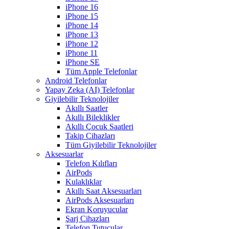
iPhone 16
iPhone 15
iPhone 14
iPhone 13
iPhone 12
iPhone 11
iPhone SE
Tüm Apple Telefonlar
Android Telefonlar
Yapay Zeka (AI) Telefonlar
Giyilebilir Teknolojiler
Akıllı Saatler
Akıllı Bileklikler
Akıllı Çocuk Saatleri
Takip Cihazları
Tüm Giyilebilir Teknolojiler
Aksesuarlar
Telefon Kılıfları
AirPods
Kulaklıklar
Akıllı Saat Aksesuarları
AirPods Aksesuarları
Ekran Koruyucular
Şarj Cihazları
Telefon Tutucular