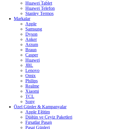
Huawei Tablet
Huawei Telefon
Stanley Termos
Markalar
Apple
Samsung
Dyson
Anker
Arzum
Braun
Casper
Huawei
JBL
Lenovo
Omix
Philips
Realme
Xiaomi
TCL
Sony
Özel Günler & Kampanyalar
Apple Eğitim
Düğün ve Çeyiz Paketleri
Fırsatlar Pasajı
Pasaj Günleri