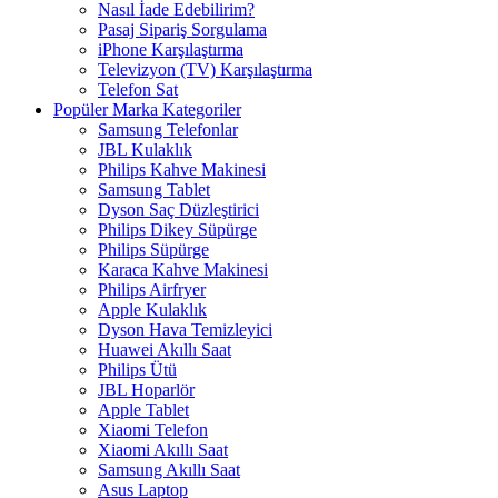
Nasıl İade Edebilirim?
Pasaj Sipariş Sorgulama
iPhone Karşılaştırma
Televizyon (TV) Karşılaştırma
Telefon Sat
Popüler Marka Kategoriler
Samsung Telefonlar
JBL Kulaklık
Philips Kahve Makinesi
Samsung Tablet
Dyson Saç Düzleştirici
Philips Dikey Süpürge
Philips Süpürge
Karaca Kahve Makinesi
Philips Airfryer
Apple Kulaklık
Dyson Hava Temizleyici
Huawei Akıllı Saat
Philips Ütü
JBL Hoparlör
Apple Tablet
Xiaomi Telefon
Xiaomi Akıllı Saat
Samsung Akıllı Saat
Asus Laptop