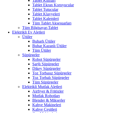
Tablet Kılıfları
Tablet Ekran Koruyucular
Tablet Tutucular
Tablet Klavyeleri
Tablet Kalemleri
Tüm Tablet Aksesuarları
Tüm Bilgisayar-Tablet
Elektrikli Ev Aletleri
Ütüler
Buharlı Ütüler
Buhar Kazanlı Ütüler
Tüm Ütüler
Süpürgeler
Robot Süpürgeler
Şarjlı Süpürgeler
Dikey Süpürgeler
Toz Torbasız Süpürgeler
Toz Torbalı Süpürgeler
Tüm Süpürgeler
Elektrikli Mutfak Aletleri
Airfryer & Fritözler
Mutfak Robotları
Blender & Mikserler
Kahve Makineleri
Kahve Çeşitleri