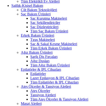
Tüm Elektrikli Ev Aletleri
Sağlık-Kişisel Bakım
Cilt Bakım Teknolojileri
Saç Bakım Ürünleri
Saç Kurutma Makineleri
Saç Şekillendiriciler
Saç Düzleştiricileri
Tüm Saç Bakım Ürünleri
Erkek Bakım Ürünleri
Tıraş Makineleri
Saç & Sakal Kesme Makineleri
Tüm Erkek Bakım Ürünleri
Ağız Bakım Ürünleri
Şarjlı Diş Fırçaları
Ağız Duşları
Tüm Ağız Bakım Ürünleri
Epilatörler & IPL Cihazları
Epilatörler
Lazer Epilasyon & IPL Cihazları
Tüm Epilatörler & IPL Cihazları
Ateş Ölçerler & Tansiyon Aletleri
Ateş Ölçerler
Tansiyon Aletleri
Tüm Ateş Ölçerler & Tansiyon Aletleri
Masaj Aletleri