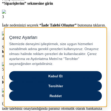
“Siparişlerim” sekmesine girin
3
İade nedeninizi seçerek
“İade Talebi OIuştur”
butonuna tıklayın.
4
SMS ile gelecek
kargo kodunu
not alın.
5
Ürünü eksiksiz bir şekilde paketleyerek faturası ile birlikte
Yurtiçi
Kargo’ya 7 iş günü içinde teslim edin.
6
Ürün bize ulaştıktan sonra maksimum
5 gün içinde kontrol edilir,
iade talebiniz onaylandığında paranız otomatik olarak bankanıza