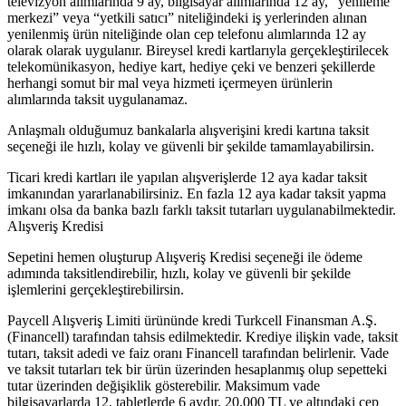
televizyon alımlarında 9 ay, bilgisayar alımlarında 12 ay, “yenileme
merkezi” veya “yetkili satıcı” niteliğindeki iş yerlerinden alınan
yenilenmiş ürün niteliğinde olan cep telefonu alımlarında 12 ay
olarak olarak uygulanır. Bireysel kredi kartlarıyla gerçekleştirilecek
telekomünikasyon, hediye kart, hediye çeki ve benzeri şekillerde
herhangi somut bir mal veya hizmeti içermeyen ürünlerin
alımlarında taksit uygulanamaz.
Anlaşmalı olduğumuz bankalarla alışverişini kredi kartına taksit
seçeneği ile hızlı, kolay ve güvenli bir şekilde tamamlayabilirsin.
Ticari kredi kartları ile yapılan alışverişlerde 12 aya kadar taksit
imkanından yararlanabilirsiniz. En fazla 12 aya kadar taksit yapma
imkanı olsa da banka bazlı farklı taksit tutarları uygulanabilmektedir.
Alışveriş Kredisi
Sepetini hemen oluşturup Alışveriş Kredisi seçeneği ile ödeme
adımında taksitlendirebilir, hızlı, kolay ve güvenli bir şekilde
işlemlerini gerçekleştirebilirsin.
Paycell Alışveriş Limiti ürününde kredi Turkcell Finansman A.Ş.
(Financell) tarafından tahsis edilmektedir. Krediye ilişkin vade, taksit
tutarı, taksit adedi ve faiz oranı Financell tarafından belirlenir. Vade
ve taksit tutarları tek bir ürün üzerinden hesaplanmış olup sepetteki
tutar üzerinden değişiklik gösterebilir. Maksimum vade
bilgisayarlarda 12, tabletlerde 6 aydır. 20.000 TL ve altındaki cep