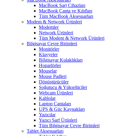
MacBook Şarj Cihazları
MacBook Çanta ve Kılıfları
Tüm MacBook Aksesuarları
Modem & Network Ürünleri
Modemler
Network Ürünleri
Tüm Modem & Network Ürünleri
Bilgisayar Çevre Birimleri
Monitörler
Klavyeler
BiIgisayar Kulaklıkları
Hoparlörler
Mouselar
Mouse Padleri
Dönüştürücüler
Soğutucu & Yükselticiler
Webcam Ürünleri
Kablolar
Laptop Çantaları
UPS & Güç Kaynakları
Yazıcılar
Yazıcı Sarf Ürünleri
Tüm Bilgisayar Çevre Birimleri
Tablet Aksesuarları