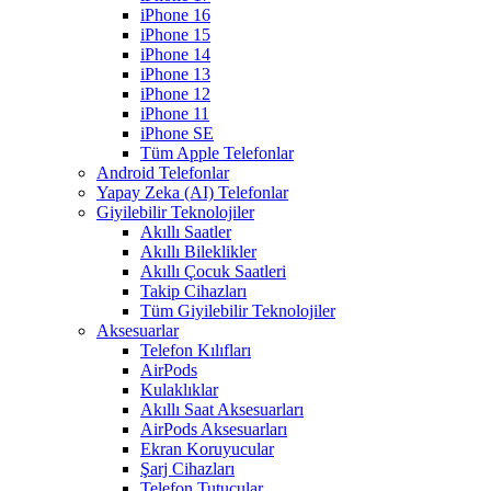
iPhone 16
iPhone 15
iPhone 14
iPhone 13
iPhone 12
iPhone 11
iPhone SE
Tüm Apple Telefonlar
Android Telefonlar
Yapay Zeka (AI) Telefonlar
Giyilebilir Teknolojiler
Akıllı Saatler
Akıllı Bileklikler
Akıllı Çocuk Saatleri
Takip Cihazları
Tüm Giyilebilir Teknolojiler
Aksesuarlar
Telefon Kılıfları
AirPods
Kulaklıklar
Akıllı Saat Aksesuarları
AirPods Aksesuarları
Ekran Koruyucular
Şarj Cihazları
Telefon Tutucular