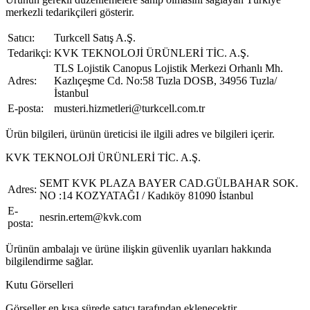
merkezli tedarikçileri gösterir.
Satıcı:
Turkcell Satış A.Ş.
Tedarikçi:
KVK TEKNOLOJİ ÜRÜNLERİ TİC. A.Ş.
TLS Lojistik Canopus Lojistik Merkezi Orhanlı Mh.
Adres:
Kazlıçeşme Cd. No:58 Tuzla DOSB, 34956 Tuzla/
İstanbul
E-posta:
musteri.hizmetleri@turkcell.com.tr
Ürün bilgileri, ürünün üreticisi ile ilgili adres ve bilgileri içerir.
KVK TEKNOLOJİ ÜRÜNLERİ TİC. A.Ş.
SEMT KVK PLAZA BAYER CAD.GÜLBAHAR SOK.
Adres:
NO :14 KOZYATAĞI / Kadıköy 81090 İstanbul
E-
nesrin.ertem@kvk.com
posta:
Ürünün ambalajı ve ürüne ilişkin güvenlik uyarıları hakkında
bilgilendirme sağlar.
Kutu Görselleri
Görseller en kısa sürede satıcı tarafından eklenecektir.