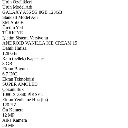
Ürün Özellikleri
Ürün Model Adı
GALAXY A56 5G 8GB 128GB
Standart Model Adı
SM-A566B
Üretim Yeri
TÜRKİYE
İşletim Sistemi Versiyonu
ANDROID VANILLA ICE CREAM 15
Dahili Hafıza
128 GB
Ram (bellek) Kapasitesi
8 GB
Ekran Boyutu
6.7 INC
Ekran Teknolojisi
SUPER AMOLED
Çözünürlük
1080 X 2340 PİKSEL
Ekran Yenileme Hızı (hz)
120 HZ
Ön Kamera
12 MP
Arka Kamera
50 MP