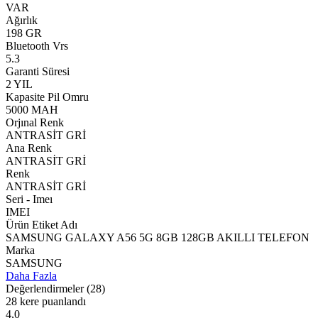
VAR
Ağırlık
198 GR
Bluetooth Vrs
5.3
Garanti Süresi
2 YIL
Kapasite Pil Omru
5000 MAH
Orjınal Renk
ANTRASİT GRİ
Ana Renk
ANTRASİT GRİ
Renk
ANTRASİT GRİ
Seri - Imeı
IMEI
Ürün Etiket Adı
SAMSUNG GALAXY A56 5G 8GB 128GB AKILLI TELEFON
Marka
SAMSUNG
Daha Fazla
Değerlendirmeler
(28)
28 kere puanlandı
4,0