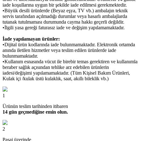
iade koşullarına uygun bir şekilde iade edilmesi gerekmektedir.
•Büyük desili ürünlerde (Beyaz eşya, TV vb.) ambalajın teknik
servis tarafından açılmadığı durumlar veya hasarlı ambalajlarda
tutanak tutulmaması durumunda cayma hakkı geçerli değildir.
•İlgili yasa gereği faturasız iade ve değişim yapılamamaktadır.
İade yapılamayan ürünler:
•Dijital ürün kodlarında iade bulunmamaktadır. Elektronik ortamda
anında iletilen hizmetler veya teslim edilen ürünlerde iade
bulunmamaktadır.
•Kullanım esnasında vücut ile birebir temas gerektiren ve kullanımla
beraber sağlık açısından tehlike arz edebilen ürünlerin
iadesi/değişimi yapılamamaktadır. (Tüm Kişisel Bakım Ürünleri,
Kulak içi /kulak üstü kulaklık, saat, akıllı bileklik vb.)
1
Ürünün teslim tarihinden itibaren
14 gün geçmediğine emin olun.
2
Pasaj üzerinde