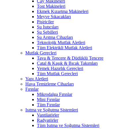
Çay Makineleri
Tost Makineleri
Ekmek Kızartma Makineleri
Meyve Sıkacakları
Pişiriciler
Su Isıtıcıları
Su Sebilleri
Su Arıtma Cihazları
Teknolojik Mutfak Aletleri
Tüm Elektrikli Mutfak Aletleri
Mutfak Gereçleri
Tava & Tencere & Düdüklü Tencere
Çatal & Kaşık & Bıçak Takımları
Yemek Hazırlık Gereçleri
Tüm Mutfak Gereçleri
Yapı Aletleri
Hava Temizleme Cihazları
Fırınlar
Mikrodalga Fırınlar
Mini Fırınlar
Tüm Fırınlar
Isıtma ve Soğutma Sistemleri
Vantilatörler
Radyatörler
Tüm Isıtma ve Soğutma Sistemleri