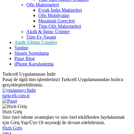
Ofis Malzemeleri
Evrak İmha Makineleri
Ofis Mobilyaları
Masaüstü Gereçleri
Tüm Ofis Malzemeleri
Akıllı & İlginç Ürünler
Tüm Ev-Yaşam
Apple Eğitim Ürünleri
Yardım
Sipariş Sorgulama
Pasaj Blog
iPhone Karşılaştırma
Turkcell Uygulamasını İndir
Pasaj ile ilgili tüm işlemlerinizi Turkcell Uygulamasından hızlıca
gerçekleştirebilirsiniz.
Uygulamayı İndir
turkcell.com.tr
Hızlı Giriş
Size özel ödeme avantajları ve size özel tekliflerden faydalanmak
için Giriş Yap/Üye Ol seçeneği ile devam edebilirsiniz.
Hızlı Giriş
veya