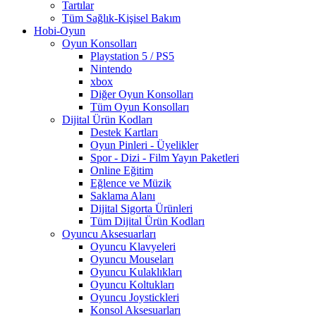
Tartılar
Tüm Sağlık-Kişisel Bakım
Hobi-Oyun
Oyun Konsolları
Playstation 5 / PS5
Nintendo
xbox
Diğer Oyun Konsolları
Tüm Oyun Konsolları
Dijital Ürün Kodları
Destek Kartları
Oyun Pinleri - Üyelikler
Spor - Dizi - Film Yayın Paketleri
Online Eğitim
Eğlence ve Müzik
Saklama Alanı
Dijital Sigorta Ürünleri
Tüm Dijital Ürün Kodları
Oyuncu Aksesuarları
Oyuncu Klavyeleri
Oyuncu Mouseları
Oyuncu Kulaklıkları
Oyuncu Koltukları
Oyuncu Joystickleri
Konsol Aksesuarları