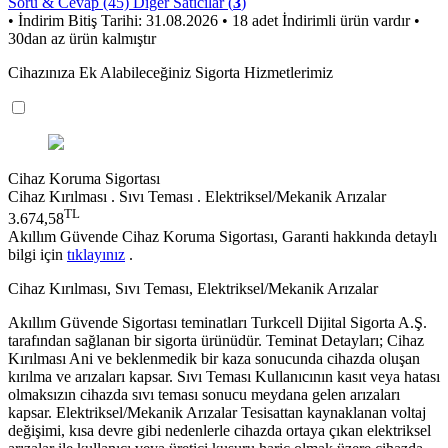
Soru & Cevap (45)
Diğer Satıcılar (
3
)
• İndirim Bitiş Tarihi: 31.08.2026
• 18 adet İndirimli ürün vardır
•
30dan az ürün kalmıştır
Cihazınıza Ek Alabileceğiniz Sigorta Hizmetlerimiz
Cihaz Koruma Sigortası
Cihaz Kırılması . Sıvı Teması . Elektriksel/Mekanik Arızalar
TL
3.674,58
Akıllım Güvende Cihaz Koruma Sigortası, Garanti hakkında detaylı
bilgi için
tıklayınız
.
Cihaz Kırılması, Sıvı Teması, Elektriksel/Mekanik Arızalar
Akıllım Güvende Sigortası teminatları Turkcell Dijital Sigorta A.Ş.
tarafından sağlanan bir sigorta ürünüdür. Teminat Detayları; Cihaz
Kırılması Ani ve beklenmedik bir kaza sonucunda cihazda oluşan
kırılma ve arızaları kapsar. Sıvı Teması Kullanıcının kasıt veya hatası
olmaksızın cihazda sıvı teması sonucu meydana gelen arızaları
kapsar. Elektriksel/Mekanik Arızalar Tesisattan kaynaklanan voltaj
değişimi, kısa devre gibi nedenlerle cihazda ortaya çıkan elektriksel