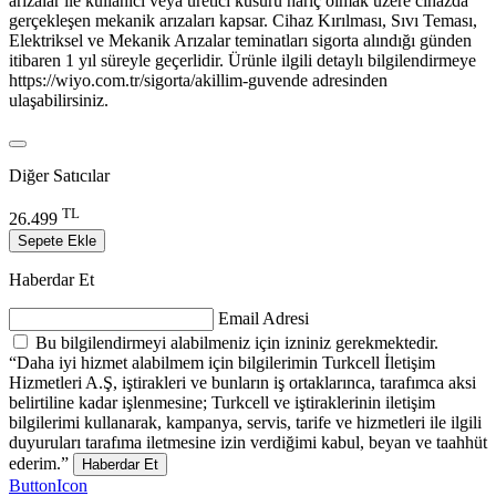
arızalar ile kullanıcı veya üretici kusuru hariç olmak üzere cihazda
gerçekleşen mekanik arızaları kapsar. Cihaz Kırılması, Sıvı Teması,
Elektriksel ve Mekanik Arızalar teminatları sigorta alındığı günden
itibaren 1 yıl süreyle geçerlidir. Ürünle ilgili detaylı bilgilendirmeye
https://wiyo.com.tr/sigorta/akillim-guvende adresinden
ulaşabilirsiniz.
Diğer Satıcılar
TL
26.499
Sepete Ekle
Haberdar Et
Email Adresi
Bu bilgilendirmeyi alabilmeniz için izniniz gerekmektedir.
“Daha iyi hizmet alabilmem için bilgilerimin Turkcell İletişim
Hizmetleri A.Ş, iştirakleri ve bunların iş ortaklarınca, tarafımca aksi
belirtiline kadar işlenmesine; Turkcell ve iştiraklerinin iletişim
bilgilerimi kullanarak, kampanya, servis, tarife ve hizmetleri ile ilgili
duyuruları tarafıma iletmesine izin verdiğimi kabul, beyan ve taahhüt
ederim.”
Haberdar Et
ButtonIcon