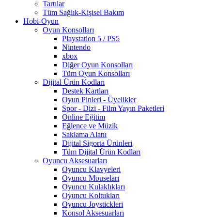
Tartılar
Tüm Sağlık-Kişisel Bakım
Hobi-Oyun
Oyun Konsolları
Playstation 5 / PS5
Nintendo
xbox
Diğer Oyun Konsolları
Tüm Oyun Konsolları
Dijital Ürün Kodları
Destek Kartları
Oyun Pinleri - Üyelikler
Spor - Dizi - Film Yayın Paketleri
Online Eğitim
Eğlence ve Müzik
Saklama Alanı
Dijital Sigorta Ürünleri
Tüm Dijital Ürün Kodları
Oyuncu Aksesuarları
Oyuncu Klavyeleri
Oyuncu Mouseları
Oyuncu Kulaklıkları
Oyuncu Koltukları
Oyuncu Joystickleri
Konsol Aksesuarları