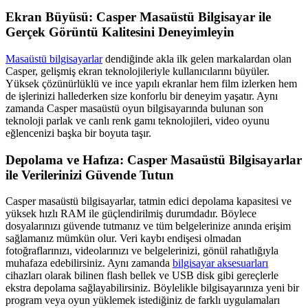
Ekran Büyüsü: Casper Masaüstü Bilgisayar ile
Gerçek Görüntü Kalitesini Deneyimleyin
Masaüstü bilgisayarlar
dendiğinde akla ilk gelen markalardan olan
Casper, gelişmiş ekran teknolojileriyle kullanıcılarını büyüler.
Yüksek çözünürlüklü ve ince yapılı ekranlar hem film izlerken hem
de işlerinizi hallederken size konforlu bir deneyim yaşatır. Aynı
zamanda Casper masaüstü oyun bilgisayarında bulunan son
teknoloji parlak ve canlı renk gamı teknolojileri, video oyunu
eğlencenizi başka bir boyuta taşır.
Depolama ve Hafıza: Casper Masaüstü Bilgisayarlar
ile Verilerinizi Güvende Tutun
Casper masaüstü bilgisayarlar, tatmin edici depolama kapasitesi ve
yüksek hızlı RAM ile güçlendirilmiş durumdadır. Böylece
dosyalarınızı güvende tutmanız ve tüm belgelerinize anında erişim
sağlamanız mümkün olur. Veri kaybı endişesi olmadan
fotoğraflarınızı, videolarınızı ve belgelerinizi, gönül rahatlığıyla
muhafaza edebilirsiniz. Aynı zamanda
bilgisayar aksesuarları
cihazları olarak bilinen flash bellek ve USB disk gibi gereçlerle
ekstra depolama sağlayabilirsiniz. Böylelikle bilgisayarınıza yeni bir
program veya oyun yüklemek istediğiniz de farklı uygulamaları