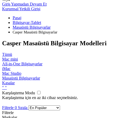
Giriş Yapmadan Devam Et
Kurumsal Yetkili Girişi
Pasaj
Bilgisayar-Tablet
Masaüstü Bilgisayarlar
Casper Masaüstü Bilgisayarlar
Casper Masaüstü Bilgisayar Modelleri
Tümü
Mac mini
All-in-One Bilgisayarlar
iMac
Mac Studio
Masaüstü Bilgisayarlar
Kasalar
"
"
Karşılaştırma Modu
Karşılaştırma için en az iki cihaz seçmelisiniz.
Filtrele
0
Sırala
Filtrele
Markalar