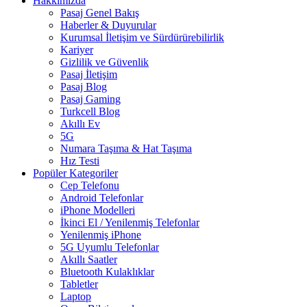
Hakkımızda
Pasaj Genel Bakış
Haberler & Duyurular
Kurumsal İletişim ve Sürdürürebilirlik
Kariyer
Gizlilik ve Güvenlik
Pasaj İletişim
Pasaj Blog
Pasaj Gaming
Turkcell Blog
Akıllı Ev
5G
Numara Taşıma & Hat Taşıma
Hız Testi
Popüler Kategoriler
Cep Telefonu
Android Telefonlar
iPhone Modelleri
İkinci El / Yenilenmiş Telefonlar
Yenilenmiş iPhone
5G Uyumlu Telefonlar
Akıllı Saatler
Bluetooth Kulaklıklar
Tabletler
Laptop