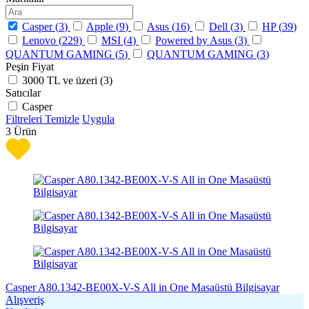
Casper (
3
)
Apple (
9
)
Asus (
16
)
Dell (
3
)
HP (
39
)
Lenovo (
229
)
MSI (
4
)
Powered by Asus (
3
)
QUANTUM GAMING (
5
)
QUANTUM GAMING (
3
)
Peşin Fiyat
3000 TL ve üzeri (
3
)
Satıcılar
Casper
Filtreleri Temizle
Uygula
3
Ürün
Casper A80.1342-BE00X-V-S All in One Masaüstü Bilgisayar
Alışveriş