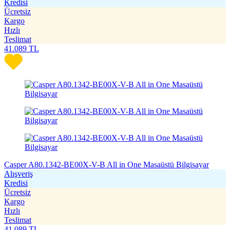
Kredisi
Ücretsiz
Kargo
Hızlı
Teslimat
41.089
TL
Casper A80.1342-BE00X-V-B All in One Masaüstü Bilgisayar
Alışveriş
Kredisi
Ücretsiz
Kargo
Hızlı
Teslimat
41.089
TL