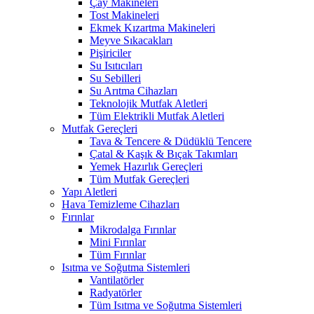
Çay Makineleri
Tost Makineleri
Ekmek Kızartma Makineleri
Meyve Sıkacakları
Pişiriciler
Su Isıtıcıları
Su Sebilleri
Su Arıtma Cihazları
Teknolojik Mutfak Aletleri
Tüm Elektrikli Mutfak Aletleri
Mutfak Gereçleri
Tava & Tencere & Düdüklü Tencere
Çatal & Kaşık & Bıçak Takımları
Yemek Hazırlık Gereçleri
Tüm Mutfak Gereçleri
Yapı Aletleri
Hava Temizleme Cihazları
Fırınlar
Mikrodalga Fırınlar
Mini Fırınlar
Tüm Fırınlar
Isıtma ve Soğutma Sistemleri
Vantilatörler
Radyatörler
Tüm Isıtma ve Soğutma Sistemleri