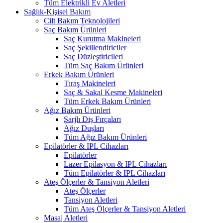
Tüm Elektrikli Ev Aletleri
Sağlık-Kişisel Bakım
Cilt Bakım Teknolojileri
Saç Bakım Ürünleri
Saç Kurutma Makineleri
Saç Şekillendiriciler
Saç Düzleştiricileri
Tüm Saç Bakım Ürünleri
Erkek Bakım Ürünleri
Tıraş Makineleri
Saç & Sakal Kesme Makineleri
Tüm Erkek Bakım Ürünleri
Ağız Bakım Ürünleri
Şarjlı Diş Fırçaları
Ağız Duşları
Tüm Ağız Bakım Ürünleri
Epilatörler & IPL Cihazları
Epilatörler
Lazer Epilasyon & IPL Cihazları
Tüm Epilatörler & IPL Cihazları
Ateş Ölçerler & Tansiyon Aletleri
Ateş Ölçerler
Tansiyon Aletleri
Tüm Ateş Ölçerler & Tansiyon Aletleri
Masaj Aletleri