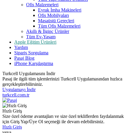
Ofis Malzemeleri
Evrak İmha Makineleri
Ofis Mobilyaları
Masaüstü Gereçleri
Tüm Ofis Malzemeleri
Akıllı & İlginç Ürünler
Tüm Ev-Yaşam
Apple Eğitim Ürünleri
Yardım
Sipariş Sorgulama
Pasaj Blog
iPhone Karşılaştırma
Turkcell Uygulamasını İndir
Pasaj ile ilgili tüm işlemlerinizi Turkcell Uygulamasından hızlıca
gerçekleştirebilirsiniz.
Uygulamayı İndir
turkcell.com.tr
Hızlı Giriş
Size özel ödeme avantajları ve size özel tekliflerden faydalanmak
için Giriş Yap/Üye Ol seçeneği ile devam edebilirsiniz.
Hızlı Giriş
veya