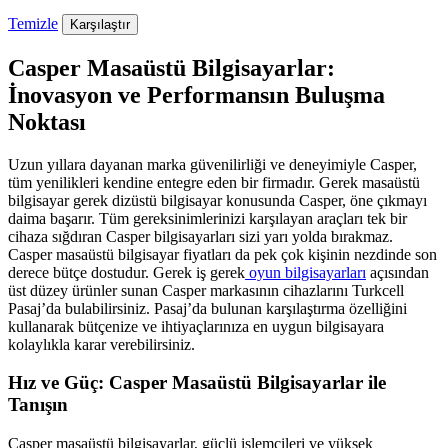
Temizle
Karşılaştır
Casper Masaüstü Bilgisayarlar:
İnovasyon ve Performansın Buluşma
Noktası
Uzun yıllara dayanan marka güvenilirliği ve deneyimiyle Casper,
tüm yenilikleri kendine entegre eden bir firmadır. Gerek masaüstü
bilgisayar gerek dizüstü bilgisayar konusunda Casper, öne çıkmayı
daima başarır. Tüm gereksinimlerinizi karşılayan araçları tek bir
cihaza sığdıran Casper bilgisayarları sizi yarı yolda bırakmaz.
Casper masaüstü bilgisayar fiyatları da pek çok kişinin nezdinde son
derece bütçe dostudur. Gerek iş gerek
oyun bilgisayarları
açısından
üst düzey ürünler sunan Casper markasının cihazlarını Turkcell
Pasaj’da bulabilirsiniz. Pasaj’da bulunan karşılaştırma özelliğini
kullanarak bütçenize ve ihtiyaçlarınıza en uygun bilgisayara
kolaylıkla karar verebilirsiniz.
Hız ve Güç: Casper Masaüstü Bilgisayarlar ile
Tanışın
Casper masaüstü bilgisayarlar, güçlü işlemcileri ve yüksek