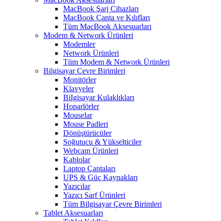
MacBook Şarj Cihazları
MacBook Çanta ve Kılıfları
Tüm MacBook Aksesuarları
Modem & Network Ürünleri
Modemler
Network Ürünleri
Tüm Modem & Network Ürünleri
Bilgisayar Çevre Birimleri
Monitörler
Klavyeler
BiIgisayar Kulaklıkları
Hoparlörler
Mouselar
Mouse Padleri
Dönüştürücüler
Soğutucu & Yükselticiler
Webcam Ürünleri
Kablolar
Laptop Çantaları
UPS & Güç Kaynakları
Yazıcılar
Yazıcı Sarf Ürünleri
Tüm Bilgisayar Çevre Birimleri
Tablet Aksesuarları