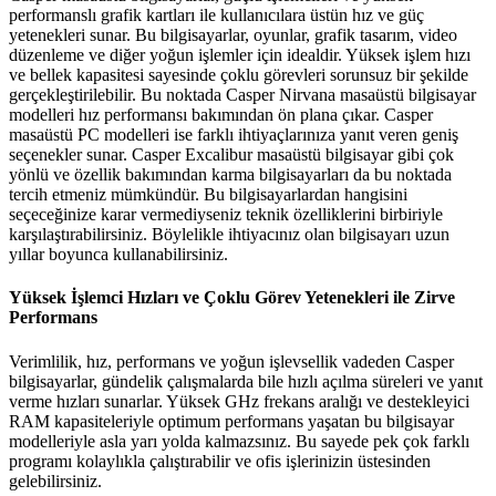
performanslı grafik kartları ile kullanıcılara üstün hız ve güç
yetenekleri sunar. Bu bilgisayarlar, oyunlar, grafik tasarım, video
düzenleme ve diğer yoğun işlemler için idealdir. Yüksek işlem hızı
ve bellek kapasitesi sayesinde çoklu görevleri sorunsuz bir şekilde
gerçekleştirilebilir. Bu noktada Casper Nirvana masaüstü bilgisayar
modelleri hız performansı bakımından ön plana çıkar. Casper
masaüstü PC modelleri ise farklı ihtiyaçlarınıza yanıt veren geniş
seçenekler sunar. Casper Excalibur masaüstü bilgisayar gibi çok
yönlü ve özellik bakımından karma bilgisayarları da bu noktada
tercih etmeniz mümkündür. Bu bilgisayarlardan hangisini
seçeceğinize karar vermediyseniz teknik özelliklerini birbiriyle
karşılaştırabilirsiniz. Böylelikle ihtiyacınız olan bilgisayarı uzun
yıllar boyunca kullanabilirsiniz.
Yüksek İşlemci Hızları ve Çoklu Görev Yetenekleri ile Zirve
Performans
Verimlilik, hız, performans ve yoğun işlevsellik vadeden Casper
bilgisayarlar, gündelik çalışmalarda bile hızlı açılma süreleri ve yanıt
verme hızları sunarlar. Yüksek GHz frekans aralığı ve destekleyici
RAM kapasiteleriyle optimum performans yaşatan bu bilgisayar
modelleriyle asla yarı yolda kalmazsınız. Bu sayede pek çok farklı
programı kolaylıkla çalıştırabilir ve ofis işlerinizin üstesinden
gelebilirsiniz.