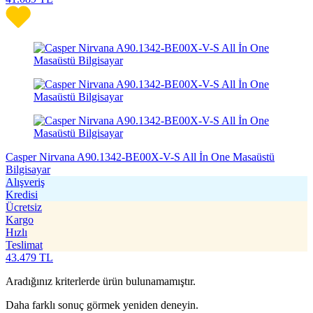
Casper Nirvana A90.1342-BE00X-V-S All İn One Masaüstü
Bilgisayar
Alışveriş
Kredisi
Ücretsiz
Kargo
Hızlı
Teslimat
43.479
TL
Aradığınız kriterlerde ürün bulunamamıştır.
Daha farklı sonuç görmek yeniden deneyin.