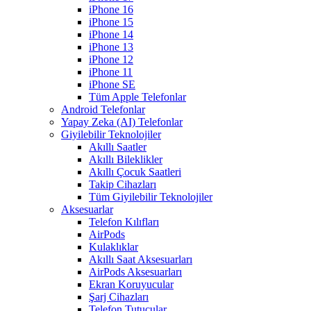
iPhone 16
iPhone 15
iPhone 14
iPhone 13
iPhone 12
iPhone 11
iPhone SE
Tüm Apple Telefonlar
Android Telefonlar
Yapay Zeka (AI) Telefonlar
Giyilebilir Teknolojiler
Akıllı Saatler
Akıllı Bileklikler
Akıllı Çocuk Saatleri
Takip Cihazları
Tüm Giyilebilir Teknolojiler
Aksesuarlar
Telefon Kılıfları
AirPods
Kulaklıklar
Akıllı Saat Aksesuarları
AirPods Aksesuarları
Ekran Koruyucular
Şarj Cihazları
Telefon Tutucular