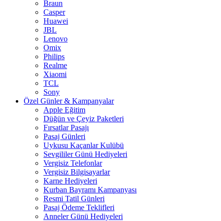
Braun
Casper
Huawei
JBL
Lenovo
Omix
Philips
Realme
Xiaomi
TCL
Sony
Özel Günler & Kampanyalar
Apple Eğitim
Düğün ve Çeyiz Paketleri
Fırsatlar Pasajı
Pasaj Günleri
Uykusu Kaçanlar Kulübü
Sevgililer Günü Hediyeleri
Vergisiz Telefonlar
Vergisiz Bilgisayarlar
Karne Hediyeleri
Kurban Bayramı Kampanyası
Resmi Tatil Günleri
Pasaj Ödeme Teklifleri
Anneler Günü Hediyeleri