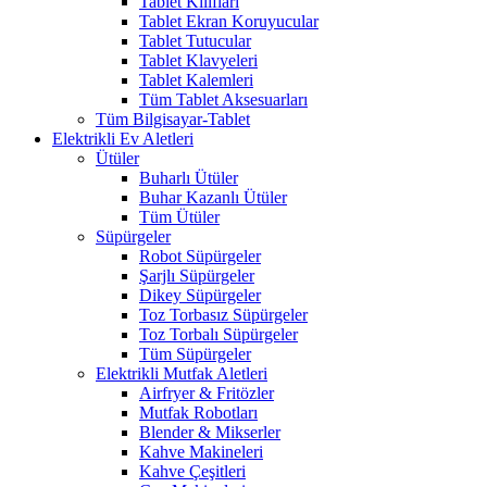
Tablet Kılıfları
Tablet Ekran Koruyucular
Tablet Tutucular
Tablet Klavyeleri
Tablet Kalemleri
Tüm Tablet Aksesuarları
Tüm Bilgisayar-Tablet
Elektrikli Ev Aletleri
Ütüler
Buharlı Ütüler
Buhar Kazanlı Ütüler
Tüm Ütüler
Süpürgeler
Robot Süpürgeler
Şarjlı Süpürgeler
Dikey Süpürgeler
Toz Torbasız Süpürgeler
Toz Torbalı Süpürgeler
Tüm Süpürgeler
Elektrikli Mutfak Aletleri
Airfryer & Fritözler
Mutfak Robotları
Blender & Mikserler
Kahve Makineleri
Kahve Çeşitleri