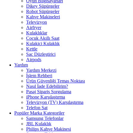
Oyun Bilgisayarları
Dikey Süpürgeler
Robot Süpürgeler
Kahve Makineleri
Televizyon
Airfryer
Kulaklıklar
Çocuk Akıllı Saat
Kulakiçi Kulaklık
Kettle
Saç Düzleştirici
Airpods
Yardım
Yardım Merkezi
İşlem Rehberi
Ürün Güvenliği Temas Noktası
Nasıl İade Edebilirim?
Pasaj Sipariş Sorgulama
iPhone Karşılaştırma
Televizyon (TV) Karşılaştırma
Telefon Sat
Popüler Marka Kategoriler
Samsung Telefonlar
JBL Kulaklık
Philips Kahve Makinesi