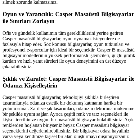
silmek zorunda kalmazsınız.
Oyun ve Yaratıcılık: Casper Masaüstü Bilgisayarlar
ile Sınırları Zorlayın
Ofis ve gündelik kullanımın tüm gerekliliklerini yerine getiren
Casper masaüstü bilgisayarlar, oyun oynamak isteyenlere de
fazlasıyla hitap eder. Söz konusu bilgisayarlar, oyun tutkunları ve
profesyonel e-sporcular için ideal bir seçenektir. Casper i5 masaüstü
bilgisayar modellerinin yüksek performanslı işlemcileri, güçlü grafik
kartları ve hızlı yanıt süreleri ile oyun deneyimini en üst düzeye
çıkarabilirsiniz.
Şıklık ve Zarafet: Casper Masaüstü Bilgisayarlar ile
Odanızı Kişiselleştirin
Casper masaüstü bilgisayarlar, teknolojiyi şıklıkla birleştiren
tasarımlarıyla odanıza estetik bir dokunuş katmanın harika bir
yolunu sunar. Zarif ve şık tasarımları, odanızın dekoruna mükemmel
bir şekilde uyum sağlar. Ayrıca çeşitli renk ve tarz seçenekleri ile
kişisel tercihinize uygun bir masaüstü bilgisayar bulabilirsiniz. Açık
renklerden hoşlanan biriyseniz beyaz Casper masaüstü bilgisayar
seçeneklerini değerlendirebilirsiniz. Bir bilgisayar odası hayaliniz
varsa veya kendinize kişisel bir alan oluşturmayı düşünüyorsanız