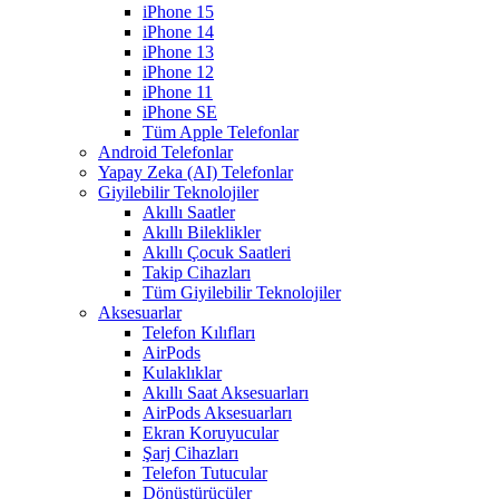
iPhone 15
iPhone 14
iPhone 13
iPhone 12
iPhone 11
iPhone SE
Tüm Apple Telefonlar
Android Telefonlar
Yapay Zeka (AI) Telefonlar
Giyilebilir Teknolojiler
Akıllı Saatler
Akıllı Bileklikler
Akıllı Çocuk Saatleri
Takip Cihazları
Tüm Giyilebilir Teknolojiler
Aksesuarlar
Telefon Kılıfları
AirPods
Kulaklıklar
Akıllı Saat Aksesuarları
AirPods Aksesuarları
Ekran Koruyucular
Şarj Cihazları
Telefon Tutucular
Dönüştürücüler