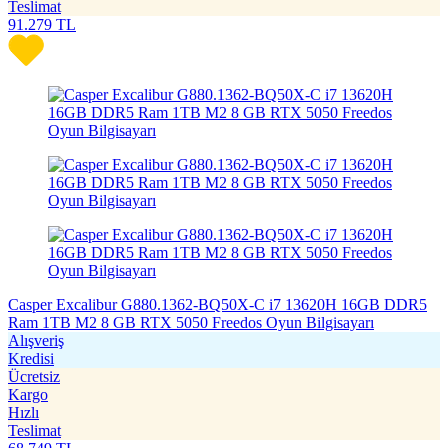
Teslimat
91.279
TL
Casper Excalibur G880.1362-BQ50X-C i7 13620H 16GB DDR5
Ram 1TB M2 8 GB RTX 5050 Freedos Oyun Bilgisayarı
Alışveriş
Kredisi
Ücretsiz
Kargo
Hızlı
Teslimat