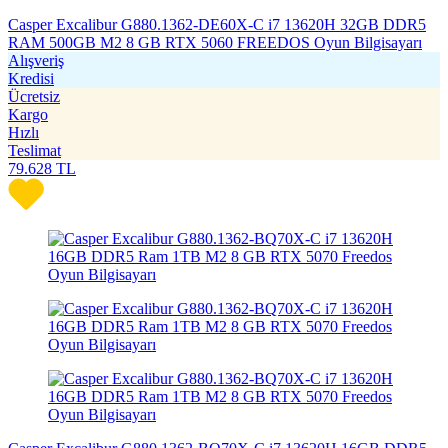
Casper Excalibur G880.1362-DE60X-C i7 13620H 32GB DDR5
RAM 500GB M2 8 GB RTX 5060 FREEDOS Oyun Bilgisayarı
Alışveriş
Kredisi
Ücretsiz
Kargo
Hızlı
Teslimat
79.628
TL