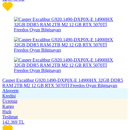
Casper Excalibur G920.1490-DXP0X-E 14900HX 32GB DDR5
RAM 2TB M2 12 GB RTX 5070Tİ Freedos Oyun Bilgisayarı
Alışveriş
Kredisi
Ücretsiz
Kargo
Hızlı
Teslimat
142.369
TL