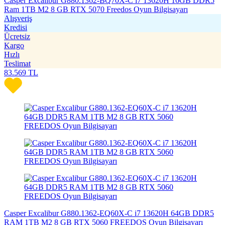
Casper Excalibur G880.1362-BQ70X-C i7 13620H 16GB DDR5
Ram 1TB M2 8 GB RTX 5070 Freedos Oyun Bilgisayarı
Alışveriş
Kredisi
Ücretsiz
Kargo
Hızlı
Teslimat
83.569
TL
Casper Excalibur G880.1362-EQ60X-C i7 13620H 64GB DDR5
RAM 1TB M2 8 GB RTX 5060 FREEDOS Oyun Bilgisayarı