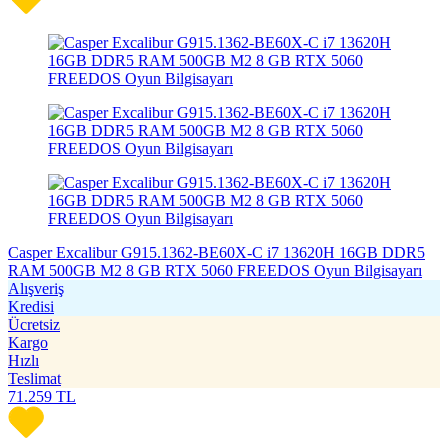
Casper Excalibur G915.1362-BE60X-C i7 13620H 16GB DDR5
RAM 500GB M2 8 GB RTX 5060 FREEDOS Oyun Bilgisayarı
Alışveriş
Kredisi
Ücretsiz
Kargo
Hızlı
Teslimat
71.259
TL