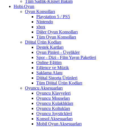
Tüm Sağlık-Kişisel Bakım
Hobi-Oyun
Oyun Konsolları
Playstation 5 / PS5
Nintendo
xbox
Diğer Oyun Konsolları
Tüm Oyun Konsolları
Dijital Ürün Kodları
Destek Kartları
Oyun Pinleri - Üyelikler
Spor - Dizi - Film Yayın Paketleri
Online Eğitim
Eğlence ve Müzik
Saklama Alanı
Dijital Sigorta Ürünleri
Tüm Dijital Ürün Kodları
Oyuncu Aksesuarları
Oyuncu Klavyeleri
Oyuncu Mouseları
Oyuncu Kulaklıkları
Oyuncu Koltukları
Oyuncu Joystickleri
Konsol Aksesuarları
Mobil Oyun Aksesuarları