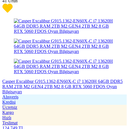
41
Ürün
Casper Excalibur G915.1362-EN60X-C i7 13620H 64GB DDR5
RAM 2TB M2 GEN4 2TB M2 8 GB RTX 5060 FDOS Oyun
Bilgisayarı
Alışveriş
Kredisi
Ücretsiz
Kargo
Hızlı
Teslimat
124.749
TL