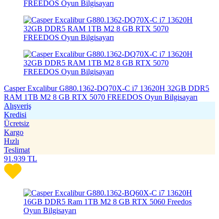
Casper Excalibur G880.1362-DQ70X-C i7 13620H 32GB DDR5
RAM 1TB M2 8 GB RTX 5070 FREEDOS Oyun Bilgisayarı
Alışveriş
Kredisi
Ücretsiz
Kargo
Hızlı
Teslimat
91.939
TL