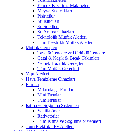
Tost Makineleri
Ekmek Kızartma Makineleri
Meyve Sıkacakları
Pişiriciler
Su Isıtıcıları
Su Sebilleri
Su Arıtma Cihazları
Teknolojik Mutfak Aletleri
Tüm Elektrikli Mutfak Aletleri
Mutfak Gereçleri
Tava & Tencere & Düdüklü Tencere
Çatal & Kaşık & Bıçak Takımları
Yemek Hazırlık Gereçleri
Tüm Mutfak Gereçleri
Yapı Aletleri
Hava Temizleme Cihazları
Fırınlar
Mikrodalga Fırınlar
Mini Fırınlar
Tüm Fırınlar
Isıtma ve Soğutma Sistemleri
Vantilatörler
Radyatörler
Tüm Isıtma ve Soğutma Sistemleri
Tüm Elektrikli Ev Aletleri