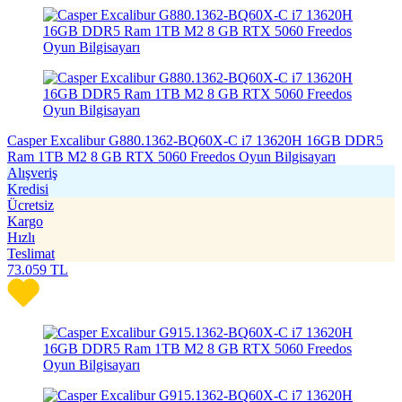
Casper Excalibur G880.1362-BQ60X-C i7 13620H 16GB DDR5
Ram 1TB M2 8 GB RTX 5060 Freedos Oyun Bilgisayarı
Alışveriş
Kredisi
Ücretsiz
Kargo
Hızlı
Teslimat
73.059
TL