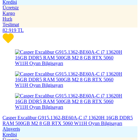
Kredisi
Ücretsiz
Kargo
Hızlı
Teslimat
82.919
TL
Casper Excalibur G915.1362-BE60A-C i7 13620H 16GB DDR5
RAM 500GB M2 8 GB RTX 5060 W11H Oyun Bilgisayarı
Alışveriş
Kredisi