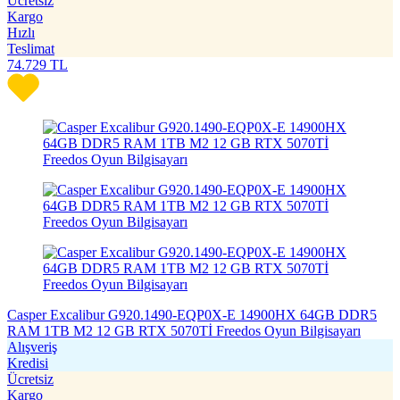
Ücretsiz
Kargo
Hızlı
Teslimat
74.729
TL
Casper Excalibur G920.1490-EQP0X-E 14900HX 64GB DDR5
RAM 1TB M2 12 GB RTX 5070Tİ Freedos Oyun Bilgisayarı
Alışveriş
Kredisi
Ücretsiz
Kargo