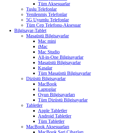
Tüm Aksesuarlar
Tuşlu Telefonlar
Yenilenmiş Telefonlar
5G Uyumlu Telefonlar
Tüm Cep Telefonu-Aksesuar
Bilgisayar-Tablet
Masaüstü Bilgisayarlar
Mac mini
iMac
Mac Studio
All-in-One Bilgisayarlar
Masaüstü Bilgisayarlar
Kasalar
Tüm Masaüstü Bilgisayarlar
Dizüstü Bilgisayarlar
MacBook
Laptoplar
Oyun Bilgisayarları
Tüm Dizüstü Bilgisayarlar
Tabletler
Apple Tabletler
Android Tabletler
Tüm Tabletler
MacBook Aksesuarları
MacBook Şarj Cihazları