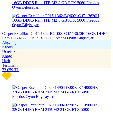
Casper Excalibur G915.1362-BQ60X-C i7 13620H 16GB DDR5
Ram 1TB M2 8 GB RTX 5060 Freedos Oyun Bilgisayarı
Alışveriş
Kredisi
Ücretsiz
Kargo
Hızlı
Teslimat
73.059
TL