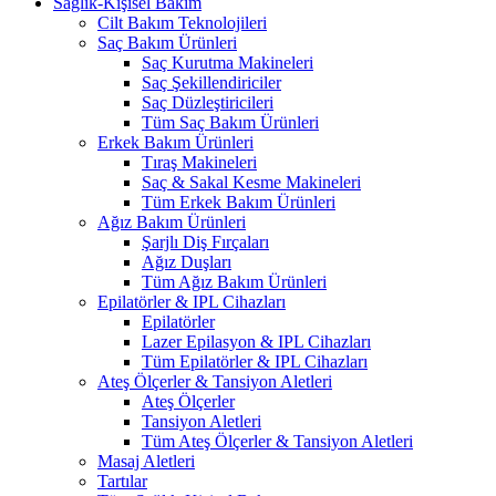
Sağlık-Kişisel Bakım
Cilt Bakım Teknolojileri
Saç Bakım Ürünleri
Saç Kurutma Makineleri
Saç Şekillendiriciler
Saç Düzleştiricileri
Tüm Saç Bakım Ürünleri
Erkek Bakım Ürünleri
Tıraş Makineleri
Saç & Sakal Kesme Makineleri
Tüm Erkek Bakım Ürünleri
Ağız Bakım Ürünleri
Şarjlı Diş Fırçaları
Ağız Duşları
Tüm Ağız Bakım Ürünleri
Epilatörler & IPL Cihazları
Epilatörler
Lazer Epilasyon & IPL Cihazları
Tüm Epilatörler & IPL Cihazları
Ateş Ölçerler & Tansiyon Aletleri
Ateş Ölçerler
Tansiyon Aletleri
Tüm Ateş Ölçerler & Tansiyon Aletleri
Masaj Aletleri
Tartılar