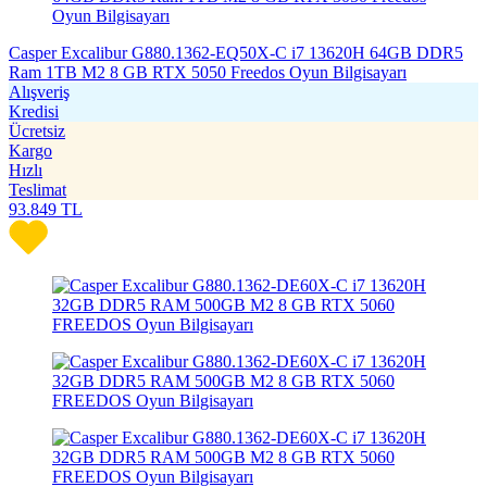
Casper Excalibur G880.1362-EQ50X-C i7 13620H 64GB DDR5
Ram 1TB M2 8 GB RTX 5050 Freedos Oyun Bilgisayarı
Alışveriş
Kredisi
Ücretsiz
Kargo
Hızlı
Teslimat
93.849
TL