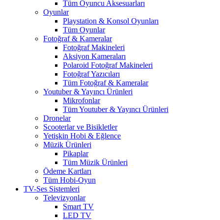
Tüm Oyuncu Aksesuarları
Oyunlar
Playstation & Konsol Oyunları
Tüm Oyunlar
Fotoğraf & Kameralar
Fotoğraf Makineleri
Aksiyon Kameraları
Polaroid Fotoğraf Makineleri
Fotoğraf Yazıcıları
Tüm Fotoğraf & Kameralar
Youtuber & Yayıncı Ürünleri
Mikrofonlar
Tüm Youtuber & Yayıncı Ürünleri
Dronelar
Scooterlar ve Bisikletler
Yetişkin Hobi & Eğlence
Müzik Ürünleri
Pikaplar
Tüm Müzik Ürünleri
Ödeme Kartları
Tüm Hobi-Oyun
TV-Ses Sistemleri
Televizyonlar
Smart TV
LED TV