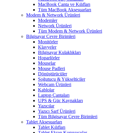
MacBook Çanta ve Kılıfları
Tüm MacBook Aksesuarları
Modem & Network Ürünleri
Modemler
Network Ürünleri
Tüm Modem & Network Ürünleri
Bilgisayar Çevre Birimleri
Monitörler
Klavyeler
BiIgisayar Kulaklıkları
Hoparlörler
Mouselar
Mouse Padleri
Dönüştürücüler
Soğutucu & Yükselticiler
Webcam Ürünleri
Kablolar
Laptop Çantaları
UPS & Güç Kaynakları
Yazıcılar
Yazıcı Sarf Ürünleri
Tüm Bilgisayar Çevre Birimleri
Tablet Aksesuarları
Tablet Kılıfları
Tablet Ekran Koruyucular