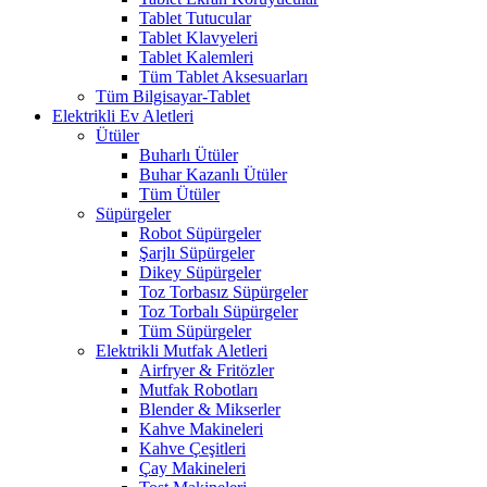
Tablet Tutucular
Tablet Klavyeleri
Tablet Kalemleri
Tüm Tablet Aksesuarları
Tüm Bilgisayar-Tablet
Elektrikli Ev Aletleri
Ütüler
Buharlı Ütüler
Buhar Kazanlı Ütüler
Tüm Ütüler
Süpürgeler
Robot Süpürgeler
Şarjlı Süpürgeler
Dikey Süpürgeler
Toz Torbasız Süpürgeler
Toz Torbalı Süpürgeler
Tüm Süpürgeler
Elektrikli Mutfak Aletleri
Airfryer & Fritözler
Mutfak Robotları
Blender & Mikserler
Kahve Makineleri
Kahve Çeşitleri
Çay Makineleri