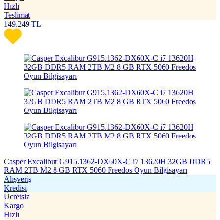
Hızlı
Teslimat
149.249
TL
Casper Excalibur G915.1362-DX60X-C i7 13620H 32GB DDR5
RAM 2TB M2 8 GB RTX 5060 Freedos Oyun Bilgisayarı
Alışveriş
Kredisi
Ücretsiz
Kargo
Hızlı