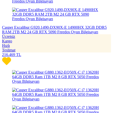
Casper Excalibur G920.1490-DX90X-E 14900HX 32GB DDR5
RAM 2TB M2 24 GB RTX 5090 Freedos Oyun Bilgisayarı
Ücretsiz
Kargo
Hızlı
Teslimat
216.469
TL