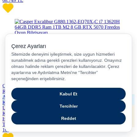
68.749
TL
Casper Excalibur G880.1362-EQ70X-C i7 13620H 64GB DDR5
Ram 1TB M2 8 GB RTX 5070 Freedos Oyun Bilgisayarı
Alışveriş
Kredisi
Ücretsiz
Kargo
Hızlı
Teslimat
108.669
TL