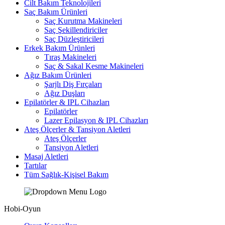
Cilt Bakım Teknolojileri
Saç Bakım Ürünleri
Saç Kurutma Makineleri
Saç Şekillendiriciler
Saç Düzleştiricileri
Erkek Bakım Ürünleri
Tıraş Makineleri
Saç & Sakal Kesme Makineleri
Ağız Bakım Ürünleri
Şarjlı Diş Fırçaları
Ağız Duşları
Epilatörler & IPL Cihazları
Epilatörler
Lazer Epilasyon & IPL Cihazları
Ateş Ölçerler & Tansiyon Aletleri
Ateş Ölçerler
Tansiyon Aletleri
Masaj Aletleri
Tartılar
Tüm Sağlık-Kişisel Bakım
Hobi-Oyun