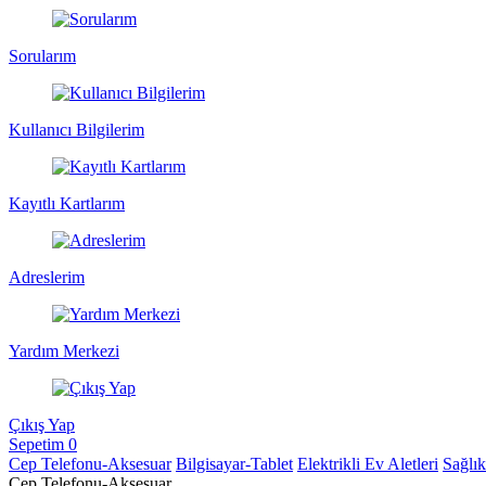
Sorularım
Kullanıcı Bilgilerim
Kayıtlı Kartlarım
Adreslerim
Yardım Merkezi
Çıkış Yap
Sepetim
0
Cep Telefonu-Aksesuar
Bilgisayar-Tablet
Elektrikli Ev Aletleri
Sağlı
Cep Telefonu-Aksesuar