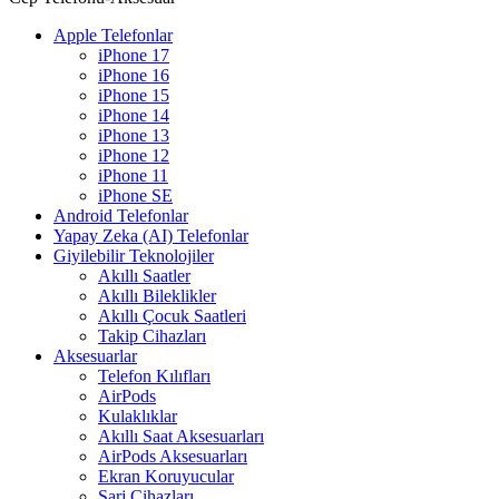
Apple Telefonlar
iPhone 17
iPhone 16
iPhone 15
iPhone 14
iPhone 13
iPhone 12
iPhone 11
iPhone SE
Android Telefonlar
Yapay Zeka (AI) Telefonlar
Giyilebilir Teknolojiler
Akıllı Saatler
Akıllı Bileklikler
Akıllı Çocuk Saatleri
Takip Cihazları
Aksesuarlar
Telefon Kılıfları
AirPods
Kulaklıklar
Akıllı Saat Aksesuarları
AirPods Aksesuarları
Ekran Koruyucular
Şarj Cihazları