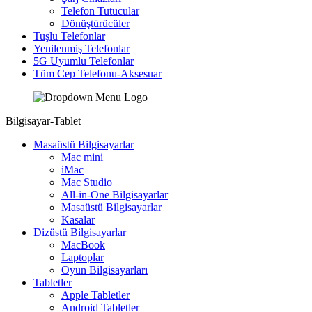
Telefon Tutucular
Dönüştürücüler
Tuşlu Telefonlar
Yenilenmiş Telefonlar
5G Uyumlu Telefonlar
Tüm Cep Telefonu-Aksesuar
Bilgisayar-Tablet
Masaüstü Bilgisayarlar
Mac mini
iMac
Mac Studio
All-in-One Bilgisayarlar
Masaüstü Bilgisayarlar
Kasalar
Dizüstü Bilgisayarlar
MacBook
Laptoplar
Oyun Bilgisayarları
Tabletler
Apple Tabletler
Android Tabletler