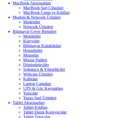
MacBook Aksesuarları
MacBook Şarj Cihazları
MacBook Çanta ve Kılıfları
Modem & Network Ürünleri
Modemler
Network Ürünleri
Bilgisayar Çevre Birimleri
Monitörler
Klavyeler
BiIgisayar Kulaklıkları
Hoparlörler
Mouselar
Mouse Padleri
Dönüştürücüler
Soğutucu & Yükselticiler
Webcam Ürünleri
Kablolar
Laptop Çantaları
UPS & Güç Kaynakları
Yazıcılar
Yazıcı Sarf Ürünleri
Tablet Aksesuarları
Tablet Kılıfları
Tablet Ekran Koruyucular
Tablet Tutucular