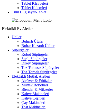
Tablet Klavyeleri
Tablet Kalemleri
Tüm Bilgisayar-Tablet
Elektrikli Ev Aletleri
Ütüler
Buharlı Ütüler
Buhar Kazanlı Ütüler
Süpürgeler
Robot Süpürgeler
Şarjlı Süpürgeler
Dikey Süpürgeler
Toz Torbasız Süpürgeler
Toz Torbalı Süpürgeler
Elektrikli Mutfak Aletleri
Airfryer & Fritözler
Mutfak Robotları
Blender & Mikserler
Kahve Makineleri
Kahve Çeşitleri
Çay Makineleri
Tost Makineleri