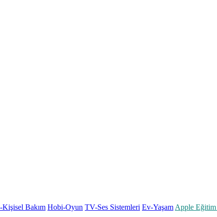
k-Kişisel Bakım
Hobi-Oyun
TV-Ses Sistemleri
Ev-Yaşam
Apple Eğitim