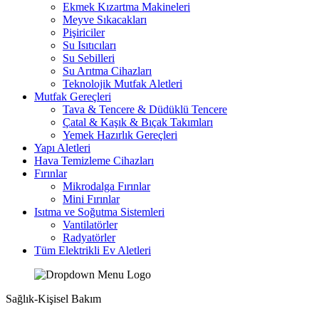
Ekmek Kızartma Makineleri
Meyve Sıkacakları
Pişiriciler
Su Isıtıcıları
Su Sebilleri
Su Arıtma Cihazları
Teknolojik Mutfak Aletleri
Mutfak Gereçleri
Tava & Tencere & Düdüklü Tencere
Çatal & Kaşık & Bıçak Takımları
Yemek Hazırlık Gereçleri
Yapı Aletleri
Hava Temizleme Cihazları
Fırınlar
Mikrodalga Fırınlar
Mini Fırınlar
Isıtma ve Soğutma Sistemleri
Vantilatörler
Radyatörler
Tüm Elektrikli Ev Aletleri
Sağlık-Kişisel Bakım