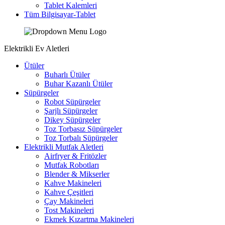
Tablet Kalemleri
Tüm Bilgisayar-Tablet
Elektrikli Ev Aletleri
Ütüler
Buharlı Ütüler
Buhar Kazanlı Ütüler
Süpürgeler
Robot Süpürgeler
Şarjlı Süpürgeler
Dikey Süpürgeler
Toz Torbasız Süpürgeler
Toz Torbalı Süpürgeler
Elektrikli Mutfak Aletleri
Airfryer & Fritözler
Mutfak Robotları
Blender & Mikserler
Kahve Makineleri
Kahve Çeşitleri
Çay Makineleri
Tost Makineleri
Ekmek Kızartma Makineleri