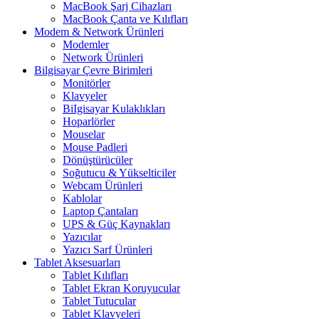
MacBook Şarj Cihazları
MacBook Çanta ve Kılıfları
Modem & Network Ürünleri
Modemler
Network Ürünleri
Bilgisayar Çevre Birimleri
Monitörler
Klavyeler
BiIgisayar Kulaklıkları
Hoparlörler
Mouselar
Mouse Padleri
Dönüştürücüler
Soğutucu & Yükselticiler
Webcam Ürünleri
Kablolar
Laptop Çantaları
UPS & Güç Kaynakları
Yazıcılar
Yazıcı Sarf Ürünleri
Tablet Aksesuarları
Tablet Kılıfları
Tablet Ekran Koruyucular
Tablet Tutucular
Tablet Klavyeleri