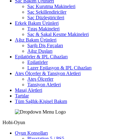
Saç Bakım Ürünleri
Saç Kurutma Makineleri
Saç Şekillendiriciler
Saç Düzleştiricileri
Erkek Bakım Ürünleri
Tıraş Makineleri
Saç & Sakal Kesme Makineleri
Ağız Bakım Ürünleri
Şarjlı Diş Fırçaları
Ağız Duşları
Epilatörler & IPL Cihazları
Epilatörler
Lazer Epilasyon & IPL Cihazları
Ateş Ölçerler & Tansiyon Aletleri
Ateş Ölçerler
Tansiyon Aletleri
Masaj Aletleri
Tartılar
Tüm Sağlık-Kişisel Bakım
Hobi-Oyun
Oyun Konsolları
Playstation 5 / PS5