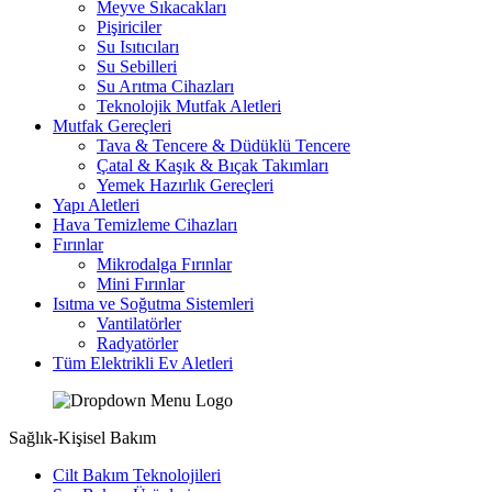
Meyve Sıkacakları
Pişiriciler
Su Isıtıcıları
Su Sebilleri
Su Arıtma Cihazları
Teknolojik Mutfak Aletleri
Mutfak Gereçleri
Tava & Tencere & Düdüklü Tencere
Çatal & Kaşık & Bıçak Takımları
Yemek Hazırlık Gereçleri
Yapı Aletleri
Hava Temizleme Cihazları
Fırınlar
Mikrodalga Fırınlar
Mini Fırınlar
Isıtma ve Soğutma Sistemleri
Vantilatörler
Radyatörler
Tüm Elektrikli Ev Aletleri
Sağlık-Kişisel Bakım
Cilt Bakım Teknolojileri