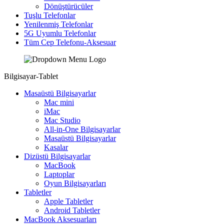
Dönüştürücüler
Tuşlu Telefonlar
Yenilenmiş Telefonlar
5G Uyumlu Telefonlar
Tüm Cep Telefonu-Aksesuar
Bilgisayar-Tablet
Masaüstü Bilgisayarlar
Mac mini
iMac
Mac Studio
All-in-One Bilgisayarlar
Masaüstü Bilgisayarlar
Kasalar
Dizüstü Bilgisayarlar
MacBook
Laptoplar
Oyun Bilgisayarları
Tabletler
Apple Tabletler
Android Tabletler
MacBook Aksesuarları