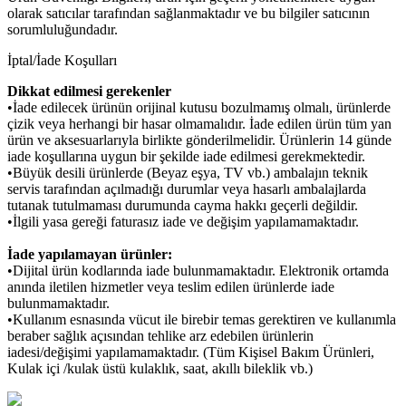
olarak satıcılar tarafından sağlanmaktadır ve bu bilgiler satıcının
sorumluluğundadır.
İptal/İade Koşulları
Dikkat edilmesi gerekenler
•İade edilecek ürünün orijinal kutusu bozulmamış olmalı, ürünlerde
çizik veya herhangi bir hasar olmamalıdır. İade edilen ürün tüm yan
ürün ve aksesuarlarıyla birlikte gönderilmelidir. Ürünlerin 14 günde
iade koşullarına uygun bir şekilde iade edilmesi gerekmektedir.
•Büyük desili ürünlerde (Beyaz eşya, TV vb.) ambalajın teknik
servis tarafından açılmadığı durumlar veya hasarlı ambalajlarda
tutanak tutulmaması durumunda cayma hakkı geçerli değildir.
•İlgili yasa gereği faturasız iade ve değişim yapılamamaktadır.
İade yapılamayan ürünler:
•Dijital ürün kodlarında iade bulunmamaktadır. Elektronik ortamda
anında iletilen hizmetler veya teslim edilen ürünlerde iade
bulunmamaktadır.
•Kullanım esnasında vücut ile birebir temas gerektiren ve kullanımla
beraber sağlık açısından tehlike arz edebilen ürünlerin
iadesi/değişimi yapılamamaktadır. (Tüm Kişisel Bakım Ürünleri,
Kulak içi /kulak üstü kulaklık, saat, akıllı bileklik vb.)