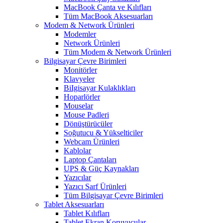
MacBook Çanta ve Kılıfları
Tüm MacBook Aksesuarları
Modem & Network Ürünleri
Modemler
Network Ürünleri
Tüm Modem & Network Ürünleri
Bilgisayar Çevre Birimleri
Monitörler
Klavyeler
BiIgisayar Kulaklıkları
Hoparlörler
Mouselar
Mouse Padleri
Dönüştürücüler
Soğutucu & Yükselticiler
Webcam Ürünleri
Kablolar
Laptop Çantaları
UPS & Güç Kaynakları
Yazıcılar
Yazıcı Sarf Ürünleri
Tüm Bilgisayar Çevre Birimleri
Tablet Aksesuarları
Tablet Kılıfları
Tablet Ekran Koruyucular