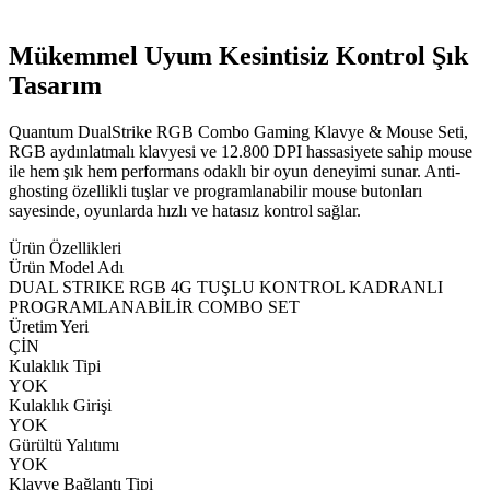
Mükemmel Uyum Kesintisiz Kontrol Şık
Tasarım
Quantum DualStrike RGB Combo Gaming Klavye & Mouse Seti,
RGB aydınlatmalı klavyesi ve 12.800 DPI hassasiyete sahip mouse
ile hem şık hem performans odaklı bir oyun deneyimi sunar. Anti-
ghosting özellikli tuşlar ve programlanabilir mouse butonları
sayesinde, oyunlarda hızlı ve hatasız kontrol sağlar.
Ürün Özellikleri
Ürün Model Adı
DUAL STRIKE RGB 4G TUŞLU KONTROL KADRANLI
PROGRAMLANABİLİR COMBO SET
Üretim Yeri
ÇİN
Kulaklık Tipi
YOK
Kulaklık Girişi
YOK
Gürültü Yalıtımı
YOK
Klavye Bağlantı Tipi