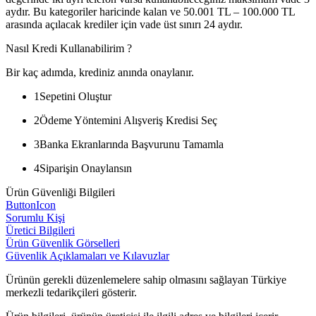
aydır. Bu kategoriler haricinde kalan ve 50.001 TL – 100.000 TL
arasında açılacak krediler için vade üst sınırı 24 aydır.
Nasıl Kredi Kullanabilirim ?
Bir kaç adımda, krediniz anında onaylanır.
1
Sepetini Oluştur
2
Ödeme Yöntemini Alışveriş Kredisi Seç
3
Banka Ekranlarında Başvurunu Tamamla
4
Siparişin Onaylansın
Ürün Güvenliği Bilgileri
ButtonIcon
Sorumlu Kişi
Üretici Bilgileri
Ürün Güvenlik Görselleri
Güvenlik Açıklamaları ve Kılavuzlar
Ürünün gerekli düzenlemelere sahip olmasını sağlayan Türkiye
merkezli tedarikçileri gösterir.