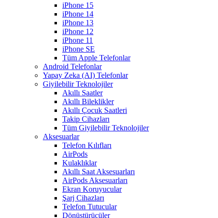
iPhone 15
iPhone 14
iPhone 13
iPhone 12
iPhone 11
iPhone SE
Tüm Apple Telefonlar
Android Telefonlar
Yapay Zeka (AI) Telefonlar
Giyilebilir Teknolojiler
Akıllı Saatler
Akıllı Bileklikler
Akıllı Çocuk Saatleri
Takip Cihazları
Tüm Giyilebilir Teknolojiler
Aksesuarlar
Telefon Kılıfları
AirPods
Kulaklıklar
Akıllı Saat Aksesuarları
AirPods Aksesuarları
Ekran Koruyucular
Şarj Cihazları
Telefon Tutucular
Dönüştürücüler