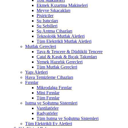
Tost Makineleri
Ekmek Kızartma Makineleri
Meyve Sıkacakları
Pişiriciler
Su Isıtıcıları
Su Sebilleri
Su Arıtma Cihazları
Teknolojik Mutfak Aletleri
Tüm Elektrikli Mutfak Aletleri
Mutfak Gereçleri
Tava & Tencere & Düdüklü Tencere
Çatal & Kaşık & Bıçak Takımları
Yemek Hazırlık Gereçleri
Tüm Mutfak Gereçleri
Yapı Aletleri
Hava Temizleme Cihazları
Fırınlar
Mikrodalga Fırınlar
Mini Fırınlar
Tüm Fırınlar
Isıtma ve Soğutma Sistemleri
Vantilatörler
Radyatörler
Tüm Isıtma ve Soğutma Sistemleri
Tüm Elektrikli Ev Aletleri