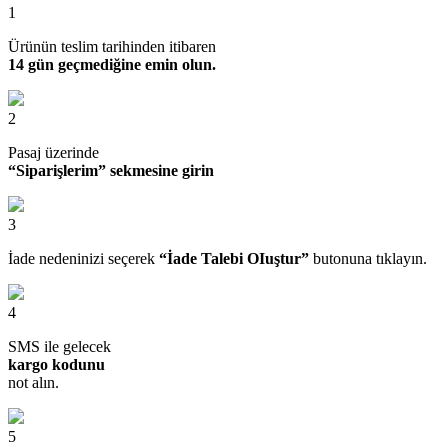
1
Ürünün teslim tarihinden itibaren
14 gün geçmediğine emin olun.
2
Pasaj üzerinde
“Siparişlerim” sekmesine girin
3
İade nedeninizi seçerek
“İade Talebi OIuştur”
butonuna tıklayın.
4
SMS ile gelecek
kargo kodunu
not alın.
5