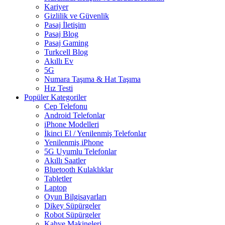
Kariyer
Gizlilik ve Güvenlik
Pasaj İletişim
Pasaj Blog
Pasaj Gaming
Turkcell Blog
Akıllı Ev
5G
Numara Taşıma & Hat Taşıma
Hız Testi
Popüler Kategoriler
Cep Telefonu
Android Telefonlar
iPhone Modelleri
İkinci El / Yenilenmiş Telefonlar
Yenilenmiş iPhone
5G Uyumlu Telefonlar
Akıllı Saatler
Bluetooth Kulaklıklar
Tabletler
Laptop
Oyun Bilgisayarları
Dikey Süpürgeler
Robot Süpürgeler
Kahve Makineleri