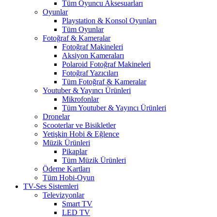
Tüm Oyuncu Aksesuarları
Oyunlar
Playstation & Konsol Oyunları
Tüm Oyunlar
Fotoğraf & Kameralar
Fotoğraf Makineleri
Aksiyon Kameraları
Polaroid Fotoğraf Makineleri
Fotoğraf Yazıcıları
Tüm Fotoğraf & Kameralar
Youtuber & Yayıncı Ürünleri
Mikrofonlar
Tüm Youtuber & Yayıncı Ürünleri
Dronelar
Scooterlar ve Bisikletler
Yetişkin Hobi & Eğlence
Müzik Ürünleri
Pikaplar
Tüm Müzik Ürünleri
Ödeme Kartları
Tüm Hobi-Oyun
TV-Ses Sistemleri
Televizyonlar
Smart TV
LED TV