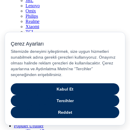
JBL
Lenovo
Omix
Philips
Realme
Xiaomi
TCL
Sony
Özel Günler & Kampanyalar
Apple Eğitim
Düğün ve Çeyiz Paketleri
Fırsatlar Pasajı
Pasaj Günleri
Uykusu Kaçanlar Kulübü
Sevgililer Günü Hediyeleri
Vergisiz Telefonlar
Vergisiz Bilgisayarlar
Karne Hediyeleri
Kurban Bayramı Kampanyası
Resmi Tatil Günleri
Pasaj Ödeme Teklifleri
Anneler Günü Hediyeleri
Babalar Günü
Taksitli Harikalar Diyarı
Popüler Ürünler