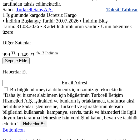
tarafından tahsis edilmektedir.
Satıcı:
Turkcell Satış A.Ş.
Taksit Tablosu
1 İş gününde kargoda
Ücretsiz Kargo
• İndirim Başlangıç Tarihi: 30.07.2026
• İndirim Bitiş
Tarihi: 31.08.2026
• 3 adet İndirimli ürün vardır
• Ürün tükenmek
üzere
Diğer Satıcılar
TL
%13 İndirim
999
1.149
TL
Sepete Ekle
Haberdar Et
Email Adresi
Bu bilgilendirmeyi alabilmeniz için izniniz gerekmektedir.
“Daha iyi hizmet alabilmem için bilgilerimin Turkcell İletişim
Hizmetleri A.Ş, iştirakleri ve bunların iş ortaklarınca, tarafımca aksi
belirtiline kadar işlenmesine; Turkcell ve iştiraklerinin iletişim
bilgilerimi kullanarak, kampanya, servis, tarife ve hizmetleri ile ilgili
duyuruları tarafıma iletmesine izin verdiğimi kabul, beyan ve taahhüt
ederim.”
Haberdar Et
ButtonIcon