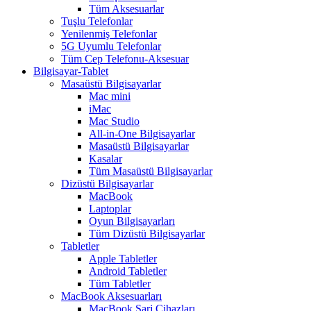
Tüm Aksesuarlar
Tuşlu Telefonlar
Yenilenmiş Telefonlar
5G Uyumlu Telefonlar
Tüm Cep Telefonu-Aksesuar
Bilgisayar-Tablet
Masaüstü Bilgisayarlar
Mac mini
iMac
Mac Studio
All-in-One Bilgisayarlar
Masaüstü Bilgisayarlar
Kasalar
Tüm Masaüstü Bilgisayarlar
Dizüstü Bilgisayarlar
MacBook
Laptoplar
Oyun Bilgisayarları
Tüm Dizüstü Bilgisayarlar
Tabletler
Apple Tabletler
Android Tabletler
Tüm Tabletler
MacBook Aksesuarları
MacBook Şarj Cihazları