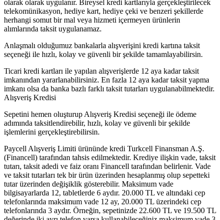
olarak olarak uygulanır. Bireysel kredi kartlarıyla gerçekleştirilecek
telekomünikasyon, hediye kart, hediye çeki ve benzeri şekillerde
herhangi somut bir mal veya hizmeti içermeyen ürünlerin
alımlarında taksit uygulanamaz.
Anlaşmalı olduğumuz bankalarla alışverişini kredi kartına taksit
seçeneği ile hızlı, kolay ve güvenli bir şekilde tamamlayabilirsin.
Ticari kredi kartları ile yapılan alışverişlerde 12 aya kadar taksit
imkanından yararlanabilirsiniz. En fazla 12 aya kadar taksit yapma
imkanı olsa da banka bazlı farklı taksit tutarları uygulanabilmektedir.
Alışveriş Kredisi
Sepetini hemen oluşturup Alışveriş Kredisi seçeneği ile ödeme
adımında taksitlendirebilir, hızlı, kolay ve güvenli bir şekilde
işlemlerini gerçekleştirebilirsin.
Paycell Alışveriş Limiti ürününde kredi Turkcell Finansman A.Ş.
(Financell) tarafından tahsis edilmektedir. Krediye ilişkin vade, taksit
tutarı, taksit adedi ve faiz oranı Financell tarafından belirlenir. Vade
ve taksit tutarları tek bir ürün üzerinden hesaplanmış olup sepetteki
tutar üzerinden değişiklik gösterebilir. Maksimum vade
bilgisayarlarda 12, tabletlerde 6 aydır. 20.000 TL ve altındaki cep
telefonlarında maksimum vade 12 ay, 20.000 TL üzerindeki cep
telefonlarında 3 aydır. Örneğin, sepetinizde 22.600 TL ve 19.500 TL
değerinde iki ayrı telefon varsa kullanabileceğiniz maksimum vade 3