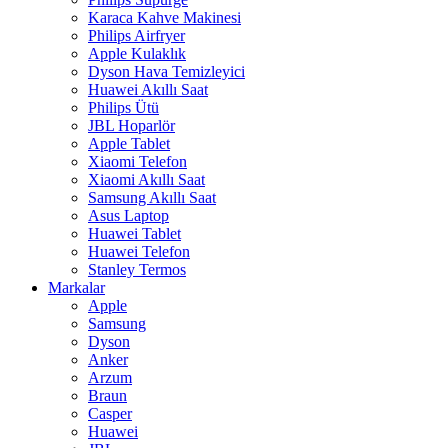
Karaca Kahve Makinesi
Philips Airfryer
Apple Kulaklık
Dyson Hava Temizleyici
Huawei Akıllı Saat
Philips Ütü
JBL Hoparlör
Apple Tablet
Xiaomi Telefon
Xiaomi Akıllı Saat
Samsung Akıllı Saat
Asus Laptop
Huawei Tablet
Huawei Telefon
Stanley Termos
Markalar
Apple
Samsung
Dyson
Anker
Arzum
Braun
Casper
Huawei