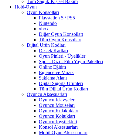
Tüm Sağlık-Kişisel Bakım
Hobi-Oyun
Oyun Konsolları
Playstation 5 / PS5
Nintendo
xbox
Diğer Oyun Konsolları
Tüm Oyun Konsolları
Dijital Ürün Kodları
Destek Kartları
Oyun Pinleri - Üyelikler
Spor - Dizi - Film Yayın Paketleri
Online Eğitim
Eğlence ve Müzik
Saklama Alanı
Dijital Sigorta Ürünleri
Tüm Dijital Ürün Kodları
Oyuncu Aksesuarları
Oyuncu Klavyeleri
Oyuncu Mouseları
Oyuncu Kulaklıkları
Oyuncu Koltukları
Oyuncu Joystickleri
Konsol Aksesuarları
Mobil Oyun Aksesuarları