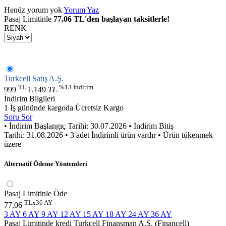
Henüz yorum yok
Yorum Yaz
Pasaj Limitinle
77,06 TL'den başlayan taksitlerle!
RENK
Turkcell Satış A.Ş.
TL
%13 İndirim
999
1.149
TL
İndirim Bilgileri
1 İş gününde kargoda
Ücretsiz Kargo
Soru Sor
• İndirim Başlangıç Tarihi: 30.07.2026
• İndirim Bitiş
Tarihi: 31.08.2026
• 3 adet İndirimli ürün vardır
• Ürün tükenmek
üzere
Alternatif Ödeme Yöntemleri
Pasaj Limitinle Öde
TLx36 AY
77,06
3 AY
6 AY
9 AY
12 AY
15 AY
18 AY
24 AY
36 AY
Pasaj Limitinde kredi Turkcell Finansman A.Ş. (Financell)