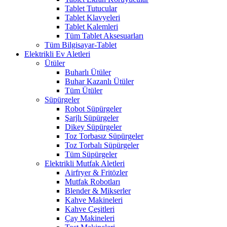
Tablet Tutucular
Tablet Klavyeleri
Tablet Kalemleri
Tüm Tablet Aksesuarları
Tüm Bilgisayar-Tablet
Elektrikli Ev Aletleri
Ütüler
Buharlı Ütüler
Buhar Kazanlı Ütüler
Tüm Ütüler
Süpürgeler
Robot Süpürgeler
Şarjlı Süpürgeler
Dikey Süpürgeler
Toz Torbasız Süpürgeler
Toz Torbalı Süpürgeler
Tüm Süpürgeler
Elektrikli Mutfak Aletleri
Airfryer & Fritözler
Mutfak Robotları
Blender & Mikserler
Kahve Makineleri
Kahve Çeşitleri
Çay Makineleri