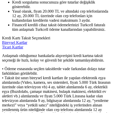
Kredi sorgulama sonucunuza göre tutarlar değişiklik
gösterebilir.
Yasal olarak, fiyatı 20.000 TL ve altındaki cep telefonlarında
12 ay, 20.000 TL üzerinde olan cep telefonları için
kullandırılan kredilerin vadesi maksimum 3 aydır.
Financell kredili cihaz taksit ödemelerinizi Turkcell faturalı
tüm anlaşmalı Turkcell ödeme kanallarından yapabilirsiniz.
Kredi Kartı Taksit Seçenekleri
Bireysel Kartlar
Ticari Kartlar
Anlaşmalı olduğumuz bankalarla alışverişini kredi kartına taksit
seçeneği ile hızlı, kolay ve güvenli bir şekilde tamamlayabilirsin.
• Ödeme esnasında seçilen taksitlerde vade farkından dolayı tutar
farklılıkları görülebilir.
• Taksit üst sınırı bireysel kredi kartları ile yapılan elektronik eşya
alımlarında (Video, kamera, ses sistemleri, fiyatı 5.000 Türk lirasının
üzerinde olan televizyon vb) 4 ay, tablet alımlarında 6 ay, elektrikli
eşya (Buzdolabı, çamaşır makinesi, bulaşık makinesi, elektrikli ev
aletleri vb.) alımlarında ve fiyatı 5.000 Türk Lirasına kadar olan
televizyon alımlarında 9 ay, bilgisayar alımlarında 12 ay, “yenileme
merkezi” veya “yetkili satıcı” niteliğindeki iş yerlerinden alınan
yenilenmiş ürün niteliğinde olan cep telefonu alımlarında 12 ay