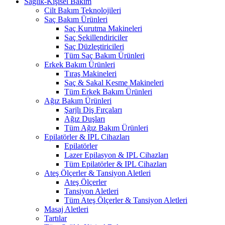
Sağlık-Kişisel Bakım
Cilt Bakım Teknolojileri
Saç Bakım Ürünleri
Saç Kurutma Makineleri
Saç Şekillendiriciler
Saç Düzleştiricileri
Tüm Saç Bakım Ürünleri
Erkek Bakım Ürünleri
Tıraş Makineleri
Saç & Sakal Kesme Makineleri
Tüm Erkek Bakım Ürünleri
Ağız Bakım Ürünleri
Şarjlı Diş Fırçaları
Ağız Duşları
Tüm Ağız Bakım Ürünleri
Epilatörler & IPL Cihazları
Epilatörler
Lazer Epilasyon & IPL Cihazları
Tüm Epilatörler & IPL Cihazları
Ateş Ölçerler & Tansiyon Aletleri
Ateş Ölçerler
Tansiyon Aletleri
Tüm Ateş Ölçerler & Tansiyon Aletleri
Masaj Aletleri
Tartılar