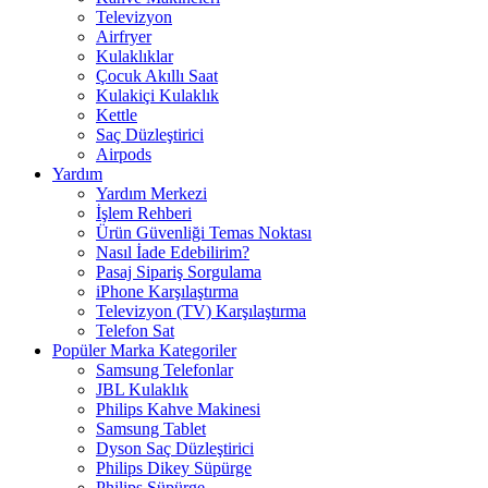
Televizyon
Airfryer
Kulaklıklar
Çocuk Akıllı Saat
Kulakiçi Kulaklık
Kettle
Saç Düzleştirici
Airpods
Yardım
Yardım Merkezi
İşlem Rehberi
Ürün Güvenliği Temas Noktası
Nasıl İade Edebilirim?
Pasaj Sipariş Sorgulama
iPhone Karşılaştırma
Televizyon (TV) Karşılaştırma
Telefon Sat
Popüler Marka Kategoriler
Samsung Telefonlar
JBL Kulaklık
Philips Kahve Makinesi
Samsung Tablet
Dyson Saç Düzleştirici
Philips Dikey Süpürge
Philips Süpürge