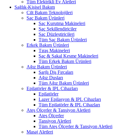
Tüm Elektrikli Ev Aletleri
Sağlık-Kişisel Bakım
Cilt Bakım Teknolojileri
Saç Bakım Ürünleri
Saç Kurutma Makineleri
Saç Şekillendiriciler
Saç Düzleştiricileri
Tüm Saç Bakım Ürünleri
Erkek Bakım Ürünleri
Tıraş Makineleri
Saç & Sakal Kesme Makineleri
Tüm Erkek Bakım Ürünleri
Ağız Bakım Ürünleri
Şarjlı Diş Fırçaları
Ağız Duşları
Tüm Ağız Bakım Ürünleri
Epilatörler & IPL Cihazları
Epilatörler
Lazer Epilasyon & IPL Cihazları
Tüm Epilatörler & IPL Cihazları
Ateş Ölçerler & Tansiyon Aletleri
Ateş Ölçerler
Tansiyon Aletleri
Tüm Ateş Ölçerler & Tansiyon Aletleri
Masaj Aletleri