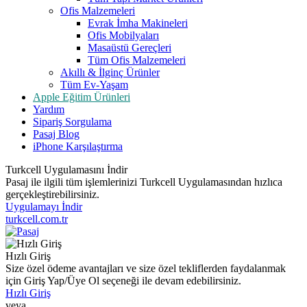
Ofis Malzemeleri
Evrak İmha Makineleri
Ofis Mobilyaları
Masaüstü Gereçleri
Tüm Ofis Malzemeleri
Akıllı & İlginç Ürünler
Tüm Ev-Yaşam
Apple Eğitim Ürünleri
Yardım
Sipariş Sorgulama
Pasaj Blog
iPhone Karşılaştırma
Turkcell Uygulamasını İndir
Pasaj ile ilgili tüm işlemlerinizi Turkcell Uygulamasından hızlıca
gerçekleştirebilirsiniz.
Uygulamayı İndir
turkcell.com.tr
Hızlı Giriş
Size özel ödeme avantajları ve size özel tekliflerden faydalanmak
için Giriş Yap/Üye Ol seçeneği ile devam edebilirsiniz.
Hızlı Giriş
veya