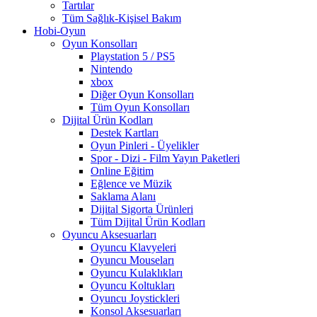
Tartılar
Tüm Sağlık-Kişisel Bakım
Hobi-Oyun
Oyun Konsolları
Playstation 5 / PS5
Nintendo
xbox
Diğer Oyun Konsolları
Tüm Oyun Konsolları
Dijital Ürün Kodları
Destek Kartları
Oyun Pinleri - Üyelikler
Spor - Dizi - Film Yayın Paketleri
Online Eğitim
Eğlence ve Müzik
Saklama Alanı
Dijital Sigorta Ürünleri
Tüm Dijital Ürün Kodları
Oyuncu Aksesuarları
Oyuncu Klavyeleri
Oyuncu Mouseları
Oyuncu Kulaklıkları
Oyuncu Koltukları
Oyuncu Joystickleri
Konsol Aksesuarları