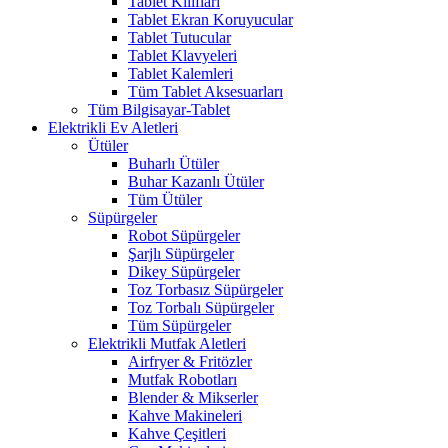
Tablet Kılıfları
Tablet Ekran Koruyucular
Tablet Tutucular
Tablet Klavyeleri
Tablet Kalemleri
Tüm Tablet Aksesuarları
Tüm Bilgisayar-Tablet
Elektrikli Ev Aletleri
Ütüler
Buharlı Ütüler
Buhar Kazanlı Ütüler
Tüm Ütüler
Süpürgeler
Robot Süpürgeler
Şarjlı Süpürgeler
Dikey Süpürgeler
Toz Torbasız Süpürgeler
Toz Torbalı Süpürgeler
Tüm Süpürgeler
Elektrikli Mutfak Aletleri
Airfryer & Fritözler
Mutfak Robotları
Blender & Mikserler
Kahve Makineleri
Kahve Çeşitleri