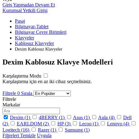
Giriş Yapmadan Devam Et
Kurumsal Yetkili Girişi
Pasaj
Bilgisayar-Tablet
Bilgisayar Çevre Birimleri
Klavyeler
Kablosuz Klavyeler
Dexim Kablosuz Klavyeler
Dexim Kablosuz Klavye Modelleri
Karşılaştırma Modu
Karşılaştırma için en az iki cihaz seçmelisiniz.
Filtrele
0
Sırala
Filtrele
Markalar
Dexim (
1
)
4BERRY (
1
)
Asus (
1
)
Aula (
4
)
Dell
(
2
)
EARLDOM (
2
)
HP (
3
)
Lecoo (
1
)
Lenovo (
4
)
Logitech (
16
)
Razer (
1
)
Samsung (
1
)
Filtreleri Temizle
Uygula