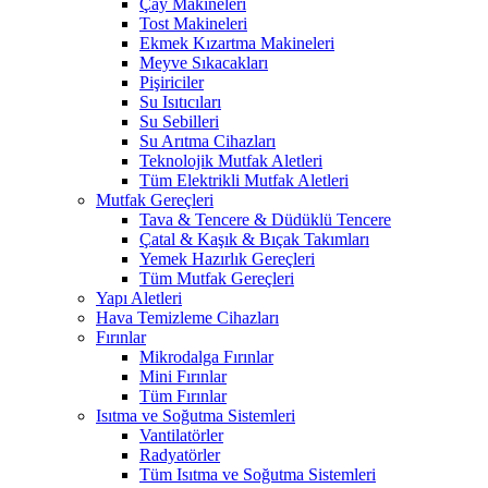
Çay Makineleri
Tost Makineleri
Ekmek Kızartma Makineleri
Meyve Sıkacakları
Pişiriciler
Su Isıtıcıları
Su Sebilleri
Su Arıtma Cihazları
Teknolojik Mutfak Aletleri
Tüm Elektrikli Mutfak Aletleri
Mutfak Gereçleri
Tava & Tencere & Düdüklü Tencere
Çatal & Kaşık & Bıçak Takımları
Yemek Hazırlık Gereçleri
Tüm Mutfak Gereçleri
Yapı Aletleri
Hava Temizleme Cihazları
Fırınlar
Mikrodalga Fırınlar
Mini Fırınlar
Tüm Fırınlar
Isıtma ve Soğutma Sistemleri
Vantilatörler
Radyatörler
Tüm Isıtma ve Soğutma Sistemleri