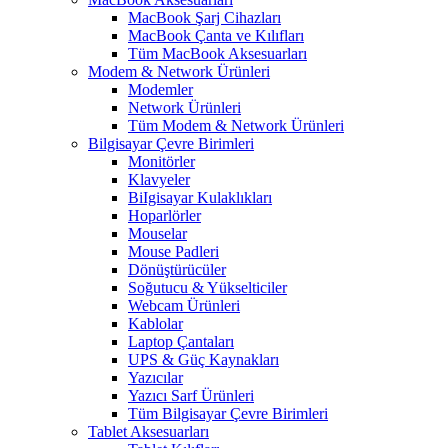
MacBook Şarj Cihazları
MacBook Çanta ve Kılıfları
Tüm MacBook Aksesuarları
Modem & Network Ürünleri
Modemler
Network Ürünleri
Tüm Modem & Network Ürünleri
Bilgisayar Çevre Birimleri
Monitörler
Klavyeler
BiIgisayar Kulaklıkları
Hoparlörler
Mouselar
Mouse Padleri
Dönüştürücüler
Soğutucu & Yükselticiler
Webcam Ürünleri
Kablolar
Laptop Çantaları
UPS & Güç Kaynakları
Yazıcılar
Yazıcı Sarf Ürünleri
Tüm Bilgisayar Çevre Birimleri
Tablet Aksesuarları