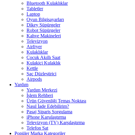
Bluetooth Kulaklıklar
Tabletler
Laptop
Oyun Bilgisayarları
Dikey Süpürgeler
Robot Süpürgeler
Kahve Makineleri
Televizyon
Airfryer
Kulaklıklar
Çocuk Akıllı Saat
Kulakiçi Kulaklık
Kettle
Saç Düzleştirici
Airpods
Yardım
Yardım Merkezi
İşlem Rehberi
Ürün Güvenliği Temas Noktası
Nasıl İade Edebilirim?
Pasaj Sipariş Sorgulama
iPhone Karşılaştırma
Televizyon (TV) Karşılaştırma
Telefon Sat
Popüler Marka Kategoriler