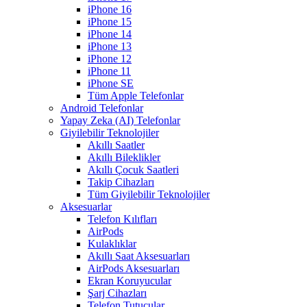
iPhone 16
iPhone 15
iPhone 14
iPhone 13
iPhone 12
iPhone 11
iPhone SE
Tüm Apple Telefonlar
Android Telefonlar
Yapay Zeka (AI) Telefonlar
Giyilebilir Teknolojiler
Akıllı Saatler
Akıllı Bileklikler
Akıllı Çocuk Saatleri
Takip Cihazları
Tüm Giyilebilir Teknolojiler
Aksesuarlar
Telefon Kılıfları
AirPods
Kulaklıklar
Akıllı Saat Aksesuarları
AirPods Aksesuarları
Ekran Koruyucular
Şarj Cihazları
Telefon Tutucular