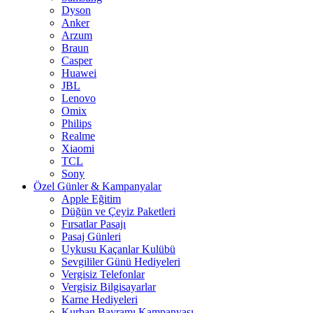
Dyson
Anker
Arzum
Braun
Casper
Huawei
JBL
Lenovo
Omix
Philips
Realme
Xiaomi
TCL
Sony
Özel Günler & Kampanyalar
Apple Eğitim
Düğün ve Çeyiz Paketleri
Fırsatlar Pasajı
Pasaj Günleri
Uykusu Kaçanlar Kulübü
Sevgililer Günü Hediyeleri
Vergisiz Telefonlar
Vergisiz Bilgisayarlar
Karne Hediyeleri
Kurban Bayramı Kampanyası