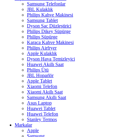
Samsung Telefonlar
JBL Kulaklık
Philips Kahve Makinesi
Samsung Tablet
Dyson Saç Düzleştirici
Philips Dikey Süpürge
Philips Süpürge
Karaca Kahve Makinesi
Philips Airfryer
Apple Kulaklık
Dyson Hava Temizleyici
Huawei Akıllı Saat
Philips Ütü
JBL Hoparlör
Apple Tablet
Xiaomi Telefon
Xiaomi Akıllı Saat
Samsung Akıllı Saat
Asus Laptop
Huawei Tablet
Huawei Telefon
Stanley Termos
Markalar
Apple
Samsung