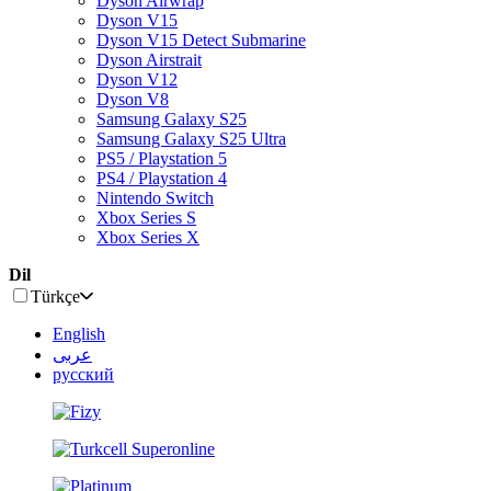
Dyson Airwrap
Dyson V15
Dyson V15 Detect Submarine
Dyson Airstrait
Dyson V12
Dyson V8
Samsung Galaxy S25
Samsung Galaxy S25 Ultra
PS5 / Playstation 5
PS4 / Playstation 4
Nintendo Switch
Xbox Series S
Xbox Series X
Dil
Türkçe
English
عربى
русский