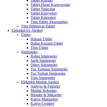
Tablet Kılıfları
Tablet Ekran Koruyucular
Tablet Tutucular
Tablet Klavyeleri
Tablet Kalemleri
Tüm Tablet Aksesuarları
Tüm Bilgisayar-Tablet
Elektrikli Ev Aletleri
Ütüler
Buharlı Ütüler
Buhar Kazanlı Ütüler
Tüm Ütüler
Süpürgeler
Robot Süpürgeler
Şarjlı Süpürgeler
Dikey Süpürgeler
Toz Torbasız Süpürgeler
Toz Torbalı Süpürgeler
Tüm Süpürgeler
Elektrikli Mutfak Aletleri
Airfryer & Fritözler
Mutfak Robotları
Blender & Mikserler
Kahve Makineleri
Kahve Çeşitleri