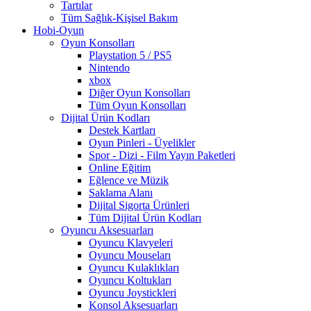
Tartılar
Tüm Sağlık-Kişisel Bakım
Hobi-Oyun
Oyun Konsolları
Playstation 5 / PS5
Nintendo
xbox
Diğer Oyun Konsolları
Tüm Oyun Konsolları
Dijital Ürün Kodları
Destek Kartları
Oyun Pinleri - Üyelikler
Spor - Dizi - Film Yayın Paketleri
Online Eğitim
Eğlence ve Müzik
Saklama Alanı
Dijital Sigorta Ürünleri
Tüm Dijital Ürün Kodları
Oyuncu Aksesuarları
Oyuncu Klavyeleri
Oyuncu Mouseları
Oyuncu Kulaklıkları
Oyuncu Koltukları
Oyuncu Joystickleri
Konsol Aksesuarları