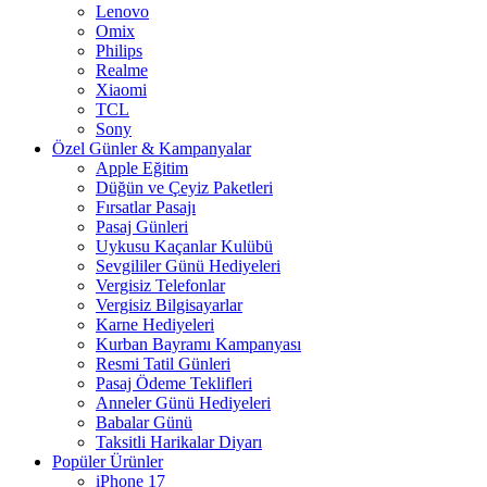
Lenovo
Omix
Philips
Realme
Xiaomi
TCL
Sony
Özel Günler & Kampanyalar
Apple Eğitim
Düğün ve Çeyiz Paketleri
Fırsatlar Pasajı
Pasaj Günleri
Uykusu Kaçanlar Kulübü
Sevgililer Günü Hediyeleri
Vergisiz Telefonlar
Vergisiz Bilgisayarlar
Karne Hediyeleri
Kurban Bayramı Kampanyası
Resmi Tatil Günleri
Pasaj Ödeme Teklifleri
Anneler Günü Hediyeleri
Babalar Günü
Taksitli Harikalar Diyarı
Popüler Ürünler
iPhone 17