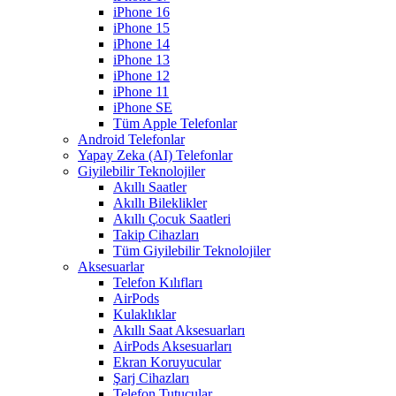
iPhone 16
iPhone 15
iPhone 14
iPhone 13
iPhone 12
iPhone 11
iPhone SE
Tüm Apple Telefonlar
Android Telefonlar
Yapay Zeka (AI) Telefonlar
Giyilebilir Teknolojiler
Akıllı Saatler
Akıllı Bileklikler
Akıllı Çocuk Saatleri
Takip Cihazları
Tüm Giyilebilir Teknolojiler
Aksesuarlar
Telefon Kılıfları
AirPods
Kulaklıklar
Akıllı Saat Aksesuarları
AirPods Aksesuarları
Ekran Koruyucular
Şarj Cihazları
Telefon Tutucular