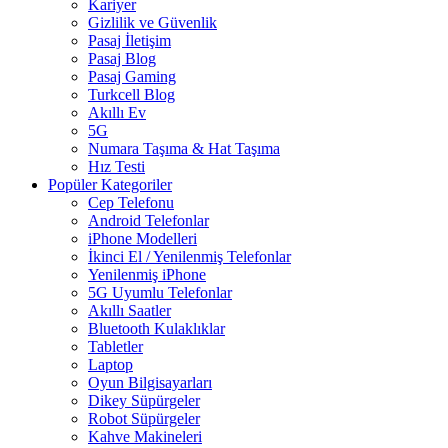
Kariyer
Gizlilik ve Güvenlik
Pasaj İletişim
Pasaj Blog
Pasaj Gaming
Turkcell Blog
Akıllı Ev
5G
Numara Taşıma & Hat Taşıma
Hız Testi
Popüler Kategoriler
Cep Telefonu
Android Telefonlar
iPhone Modelleri
İkinci El / Yenilenmiş Telefonlar
Yenilenmiş iPhone
5G Uyumlu Telefonlar
Akıllı Saatler
Bluetooth Kulaklıklar
Tabletler
Laptop
Oyun Bilgisayarları
Dikey Süpürgeler
Robot Süpürgeler
Kahve Makineleri