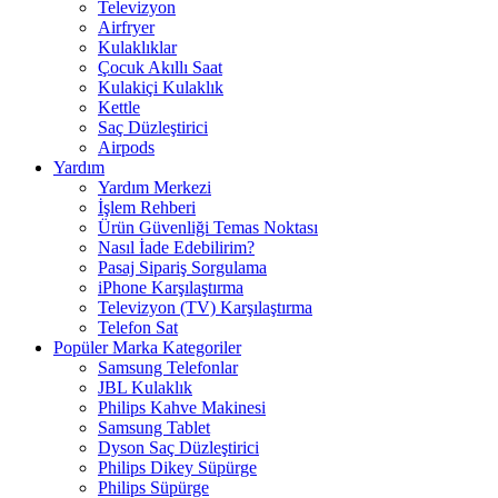
Televizyon
Airfryer
Kulaklıklar
Çocuk Akıllı Saat
Kulakiçi Kulaklık
Kettle
Saç Düzleştirici
Airpods
Yardım
Yardım Merkezi
İşlem Rehberi
Ürün Güvenliği Temas Noktası
Nasıl İade Edebilirim?
Pasaj Sipariş Sorgulama
iPhone Karşılaştırma
Televizyon (TV) Karşılaştırma
Telefon Sat
Popüler Marka Kategoriler
Samsung Telefonlar
JBL Kulaklık
Philips Kahve Makinesi
Samsung Tablet
Dyson Saç Düzleştirici
Philips Dikey Süpürge
Philips Süpürge