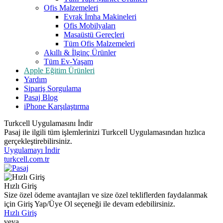
Ofis Malzemeleri
Evrak İmha Makineleri
Ofis Mobilyaları
Masaüstü Gereçleri
Tüm Ofis Malzemeleri
Akıllı & İlginç Ürünler
Tüm Ev-Yaşam
Apple Eğitim Ürünleri
Yardım
Sipariş Sorgulama
Pasaj Blog
iPhone Karşılaştırma
Turkcell Uygulamasını İndir
Pasaj ile ilgili tüm işlemlerinizi Turkcell Uygulamasından hızlıca
gerçekleştirebilirsiniz.
Uygulamayı İndir
turkcell.com.tr
Hızlı Giriş
Size özel ödeme avantajları ve size özel tekliflerden faydalanmak
için Giriş Yap/Üye Ol seçeneği ile devam edebilirsiniz.
Hızlı Giriş
veya