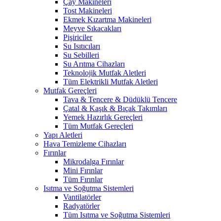
Çay Makineleri
Tost Makineleri
Ekmek Kızartma Makineleri
Meyve Sıkacakları
Pişiriciler
Su Isıtıcıları
Su Sebilleri
Su Arıtma Cihazları
Teknolojik Mutfak Aletleri
Tüm Elektrikli Mutfak Aletleri
Mutfak Gereçleri
Tava & Tencere & Düdüklü Tencere
Çatal & Kaşık & Bıçak Takımları
Yemek Hazırlık Gereçleri
Tüm Mutfak Gereçleri
Yapı Aletleri
Hava Temizleme Cihazları
Fırınlar
Mikrodalga Fırınlar
Mini Fırınlar
Tüm Fırınlar
Isıtma ve Soğutma Sistemleri
Vantilatörler
Radyatörler
Tüm Isıtma ve Soğutma Sistemleri