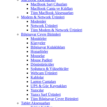
MacBook Şarj Cihazları
MacBook Çanta ve Kılıfları
Tüm MacBook Aksesuarları
Modem & Network Ürünleri
Modemler
Network Ürünleri
Tüm Modem & Network Ürünleri
Bilgisayar Çevre Birimleri
Monitörler
Klavyeler
BiIgisayar Kulaklıkları
Hoparlörler
Mouselar
Mouse Padleri
Dönüştürücüler
Soğutucu & Yükselticiler
Webcam Ürünleri
Kablolar
Laptop Çantaları
UPS & Güç Kaynakları
Yazıcılar
Yazıcı Sarf Ürünleri
Tüm Bilgisayar Çevre Birimleri
Tablet Aksesuarları