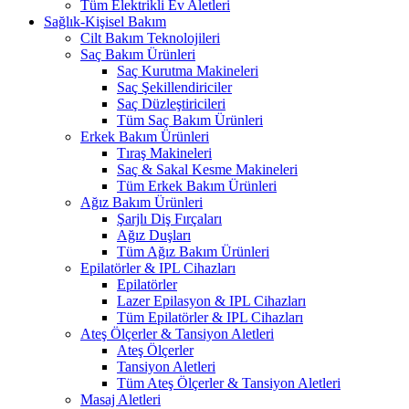
Tüm Elektrikli Ev Aletleri
Sağlık-Kişisel Bakım
Cilt Bakım Teknolojileri
Saç Bakım Ürünleri
Saç Kurutma Makineleri
Saç Şekillendiriciler
Saç Düzleştiricileri
Tüm Saç Bakım Ürünleri
Erkek Bakım Ürünleri
Tıraş Makineleri
Saç & Sakal Kesme Makineleri
Tüm Erkek Bakım Ürünleri
Ağız Bakım Ürünleri
Şarjlı Diş Fırçaları
Ağız Duşları
Tüm Ağız Bakım Ürünleri
Epilatörler & IPL Cihazları
Epilatörler
Lazer Epilasyon & IPL Cihazları
Tüm Epilatörler & IPL Cihazları
Ateş Ölçerler & Tansiyon Aletleri
Ateş Ölçerler
Tansiyon Aletleri
Tüm Ateş Ölçerler & Tansiyon Aletleri
Masaj Aletleri