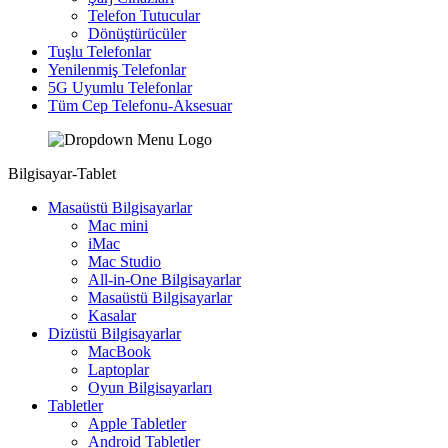
Telefon Tutucular
Dönüştürücüler
Tuşlu Telefonlar
Yenilenmiş Telefonlar
5G Uyumlu Telefonlar
Tüm Cep Telefonu-Aksesuar
Bilgisayar-Tablet
Masaüstü Bilgisayarlar
Mac mini
iMac
Mac Studio
All-in-One Bilgisayarlar
Masaüstü Bilgisayarlar
Kasalar
Dizüstü Bilgisayarlar
MacBook
Laptoplar
Oyun Bilgisayarları
Tabletler
Apple Tabletler
Android Tabletler