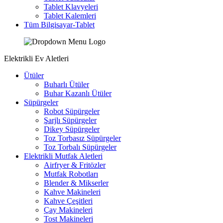
Tablet Klavyeleri
Tablet Kalemleri
Tüm Bilgisayar-Tablet
Elektrikli Ev Aletleri
Ütüler
Buharlı Ütüler
Buhar Kazanlı Ütüler
Süpürgeler
Robot Süpürgeler
Şarjlı Süpürgeler
Dikey Süpürgeler
Toz Torbasız Süpürgeler
Toz Torbalı Süpürgeler
Elektrikli Mutfak Aletleri
Airfryer & Fritözler
Mutfak Robotları
Blender & Mikserler
Kahve Makineleri
Kahve Çeşitleri
Çay Makineleri
Tost Makineleri