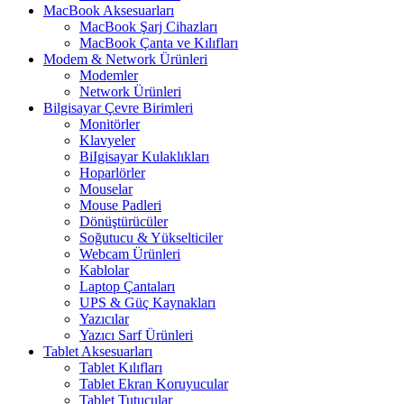
MacBook Aksesuarları
MacBook Şarj Cihazları
MacBook Çanta ve Kılıfları
Modem & Network Ürünleri
Modemler
Network Ürünleri
Bilgisayar Çevre Birimleri
Monitörler
Klavyeler
BiIgisayar Kulaklıkları
Hoparlörler
Mouselar
Mouse Padleri
Dönüştürücüler
Soğutucu & Yükselticiler
Webcam Ürünleri
Kablolar
Laptop Çantaları
UPS & Güç Kaynakları
Yazıcılar
Yazıcı Sarf Ürünleri
Tablet Aksesuarları
Tablet Kılıfları
Tablet Ekran Koruyucular
Tablet Tutucular