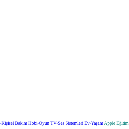
k-Kişisel Bakım
Hobi-Oyun
TV-Ses Sistemleri
Ev-Yaşam
Apple Eğitim