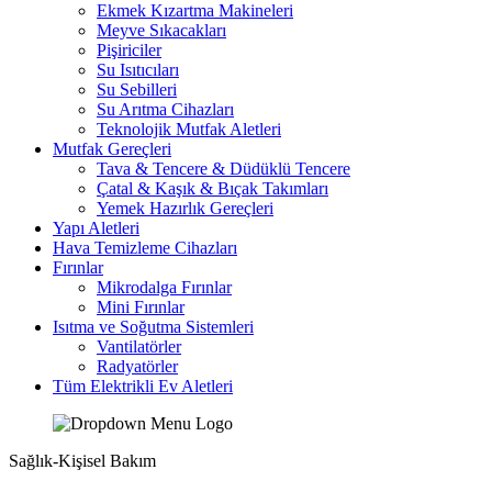
Ekmek Kızartma Makineleri
Meyve Sıkacakları
Pişiriciler
Su Isıtıcıları
Su Sebilleri
Su Arıtma Cihazları
Teknolojik Mutfak Aletleri
Mutfak Gereçleri
Tava & Tencere & Düdüklü Tencere
Çatal & Kaşık & Bıçak Takımları
Yemek Hazırlık Gereçleri
Yapı Aletleri
Hava Temizleme Cihazları
Fırınlar
Mikrodalga Fırınlar
Mini Fırınlar
Isıtma ve Soğutma Sistemleri
Vantilatörler
Radyatörler
Tüm Elektrikli Ev Aletleri
Sağlık-Kişisel Bakım