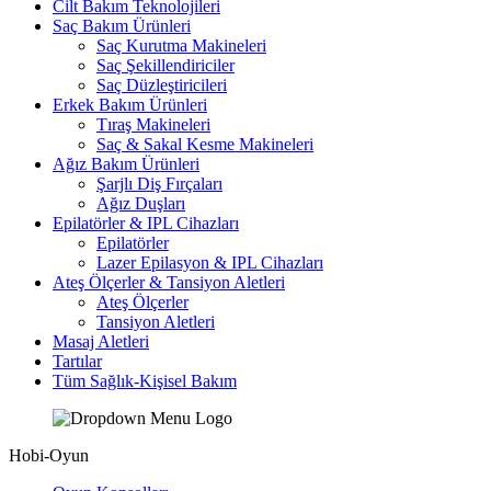
Cilt Bakım Teknolojileri
Saç Bakım Ürünleri
Saç Kurutma Makineleri
Saç Şekillendiriciler
Saç Düzleştiricileri
Erkek Bakım Ürünleri
Tıraş Makineleri
Saç & Sakal Kesme Makineleri
Ağız Bakım Ürünleri
Şarjlı Diş Fırçaları
Ağız Duşları
Epilatörler & IPL Cihazları
Epilatörler
Lazer Epilasyon & IPL Cihazları
Ateş Ölçerler & Tansiyon Aletleri
Ateş Ölçerler
Tansiyon Aletleri
Masaj Aletleri
Tartılar
Tüm Sağlık-Kişisel Bakım
Hobi-Oyun