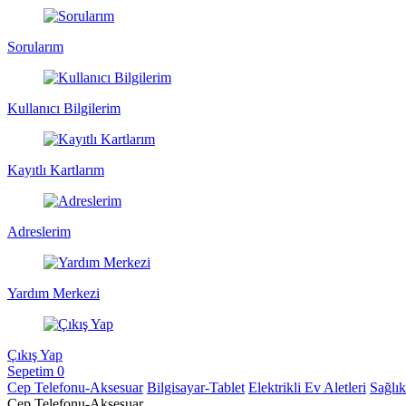
Sorularım
Kullanıcı Bilgilerim
Kayıtlı Kartlarım
Adreslerim
Yardım Merkezi
Çıkış Yap
Sepetim
0
Cep Telefonu-Aksesuar
Bilgisayar-Tablet
Elektrikli Ev Aletleri
Sağlı
Cep Telefonu-Aksesuar