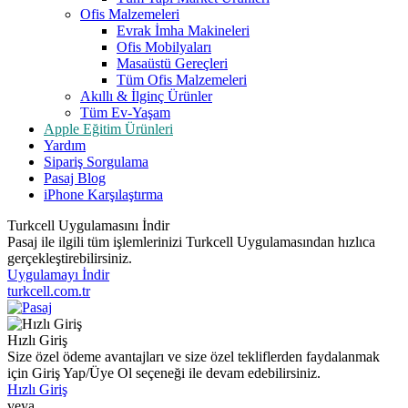
Ofis Malzemeleri
Evrak İmha Makineleri
Ofis Mobilyaları
Masaüstü Gereçleri
Tüm Ofis Malzemeleri
Akıllı & İlginç Ürünler
Tüm Ev-Yaşam
Apple Eğitim Ürünleri
Yardım
Sipariş Sorgulama
Pasaj Blog
iPhone Karşılaştırma
Turkcell Uygulamasını İndir
Pasaj ile ilgili tüm işlemlerinizi Turkcell Uygulamasından hızlıca
gerçekleştirebilirsiniz.
Uygulamayı İndir
turkcell.com.tr
Hızlı Giriş
Size özel ödeme avantajları ve size özel tekliflerden faydalanmak
için Giriş Yap/Üye Ol seçeneği ile devam edebilirsiniz.
Hızlı Giriş
veya