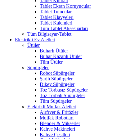
Tablet Kılıfları
Tablet Ekran Koruyucular
Tablet Tutucular
Tablet Klavyeleri
Tablet Kalemleri
Tüm Tablet Aksesuarları
Tüm Bilgisayar-Tablet
Elektrikli Ev Aletleri
Ütüler
Buharlı Ütüler
Buhar Kazanlı Ütüler
Tüm Ütüler
Süpürgeler
Robot Süpürgeler
Şarjlı Süpürgeler
Dikey Süpürgeler
Toz Torbasız Süpürgeler
Toz Torbalı Süpürgeler
Tüm Süpürgeler
Elektrikli Mutfak Aletleri
Airfryer & Fritözler
Mutfak Robotları
Blender & Mikserler
Kahve Makineleri
Kahve Çeşitleri