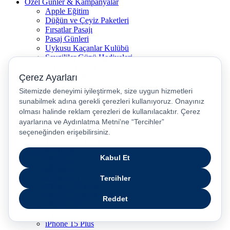
Özel Günler & Kampanyalar
Apple Eğitim
Düğün ve Çeyiz Paketleri
Fırsatlar Pasajı
Pasaj Günleri
Uykusu Kaçanlar Kulübü
Sevgililer Günü Hediyeleri
Vergisiz Telefonlar
Vergisiz Bilgisayarlar
Karne Hediyeleri
Kurban Bayramı Kampanyası
Resmi Tatil Günleri
Pasaj Ödeme Teklifleri
Anneler Günü Hediyeleri
Babalar Günü
Taksitli Harikalar Diyarı
Popüler Ürünler
iPhone 17
iPhone 16
iPhone Air
iPhone 16 Pro Max
iPhone 17 Pro Max
iPhone 16E
iPhone 15
iPhone 15 Plus