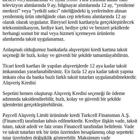
televizyon alımlarında 9 ay, bilgisayar alımlarında 12 ay, “yenileme
merkezi” veya “yetkili satıcı” niteliğindeki iş yerlerinden alınan
yenilenmiş ürün niteliğinde olan cep telefonu alımlarında 12 ay
olarak olarak uygulanır. Bireysel kredi kartlarıyla gerçekleştirilecek
telekomünikasyon, hediye kart, hediye çeki ve benzeri şekillerde
herhangi somut bir mal veya hizmeti içermeyen ürünlerin
alımlarında taksit uygulanamaz.
Anlaşmalı olduğumuz bankalarla alışverişini kredi kartına taksit
seçeneği ile hızlı, kolay ve güvenli bir şekilde tamamlayabilirsin.
Ticari kredi kartları ile yapılan alışverişlerde 12 aya kadar taksit
imkanından yararlanabilirsiniz. En fazla 12 aya kadar taksit yapma
imkanı olsa da banka bazlı farklı taksit tutarları uygulanabilmektedir.
Alışveriş Kredisi
Sepetini hemen oluşturup Alışveriş Kredisi seçeneği ile ödeme
adımında taksitlendirebilir, hızlı, kolay ve güvenli bir şekilde
işlemlerini gerçekleştirebilirsin.
Paycell Alışveriş Limiti ürününde kredi Turkcell Finansman A.Ş.
(Financell) tarafından tahsis edilmektedir. Krediye ilişkin vade, taksit
tutarı, taksit adedi ve faiz oranı Financell tarafından belirlenir. Vade
ve taksit tutarları tek bir ürün üzerinden hesaplanmış olup sepetteki
tutar üzerinden değişiklik gösterebilir. Maksimum vade