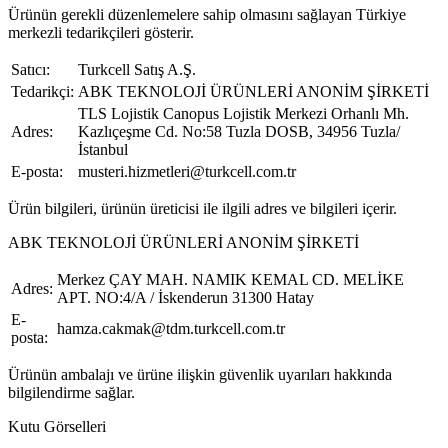
Ürünün gerekli düzenlemelere sahip olmasını sağlayan Türkiye
merkezli tedarikçileri gösterir.
Satıcı:
Turkcell Satış A.Ş.
Tedarikçi:
ABK TEKNOLOJİ ÜRÜNLERİ ANONİM ŞİRKETİ
TLS Lojistik Canopus Lojistik Merkezi Orhanlı Mh.
Adres:
Kazlıçeşme Cd. No:58 Tuzla DOSB, 34956 Tuzla/
İstanbul
E-posta:
musteri.hizmetleri@turkcell.com.tr
Ürün bilgileri, ürünün üreticisi ile ilgili adres ve bilgileri içerir.
ABK TEKNOLOJİ ÜRÜNLERİ ANONİM ŞİRKETİ
Merkez ÇAY MAH. NAMIK KEMAL CD. MELİKE
Adres:
APT. NO:4/A / İskenderun 31300 Hatay
E-
hamza.cakmak@tdm.turkcell.com.tr
posta:
Ürünün ambalajı ve ürüne ilişkin güvenlik uyarıları hakkında
bilgilendirme sağlar.
Kutu Görselleri