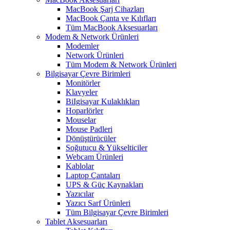
MacBook Şarj Cihazları
MacBook Çanta ve Kılıfları
Tüm MacBook Aksesuarları
Modem & Network Ürünleri
Modemler
Network Ürünleri
Tüm Modem & Network Ürünleri
Bilgisayar Çevre Birimleri
Monitörler
Klavyeler
BiIgisayar Kulaklıkları
Hoparlörler
Mouselar
Mouse Padleri
Dönüştürücüler
Soğutucu & Yükselticiler
Webcam Ürünleri
Kablolar
Laptop Çantaları
UPS & Güç Kaynakları
Yazıcılar
Yazıcı Sarf Ürünleri
Tüm Bilgisayar Çevre Birimleri
Tablet Aksesuarları