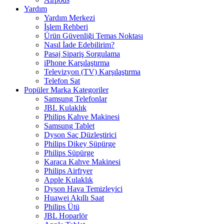
Yardım
Yardım Merkezi
İşlem Rehberi
Ürün Güvenliği Temas Noktası
Nasıl İade Edebilirim?
Pasaj Sipariş Sorgulama
iPhone Karşılaştırma
Televizyon (TV) Karşılaştırma
Telefon Sat
Popüler Marka Kategoriler
Samsung Telefonlar
JBL Kulaklık
Philips Kahve Makinesi
Samsung Tablet
Dyson Saç Düzleştirici
Philips Dikey Süpürge
Philips Süpürge
Karaca Kahve Makinesi
Philips Airfryer
Apple Kulaklık
Dyson Hava Temizleyici
Huawei Akıllı Saat
Philips Ütü
JBL Hoparlör