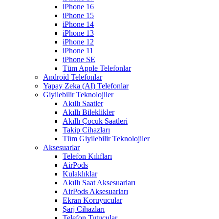
iPhone 16
iPhone 15
iPhone 14
iPhone 13
iPhone 12
iPhone 11
iPhone SE
Tüm Apple Telefonlar
Android Telefonlar
Yapay Zeka (AI) Telefonlar
Giyilebilir Teknolojiler
Akıllı Saatler
Akıllı Bileklikler
Akıllı Çocuk Saatleri
Takip Cihazları
Tüm Giyilebilir Teknolojiler
Aksesuarlar
Telefon Kılıfları
AirPods
Kulaklıklar
Akıllı Saat Aksesuarları
AirPods Aksesuarları
Ekran Koruyucular
Şarj Cihazları
Telefon Tutucular