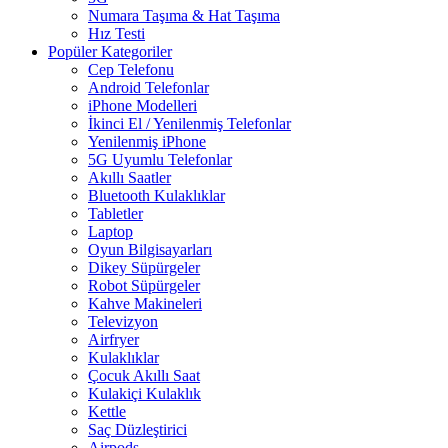
Numara Taşıma & Hat Taşıma
Hız Testi
Popüler Kategoriler
Cep Telefonu
Android Telefonlar
iPhone Modelleri
İkinci El / Yenilenmiş Telefonlar
Yenilenmiş iPhone
5G Uyumlu Telefonlar
Akıllı Saatler
Bluetooth Kulaklıklar
Tabletler
Laptop
Oyun Bilgisayarları
Dikey Süpürgeler
Robot Süpürgeler
Kahve Makineleri
Televizyon
Airfryer
Kulaklıklar
Çocuk Akıllı Saat
Kulakiçi Kulaklık
Kettle
Saç Düzleştirici
Airpods