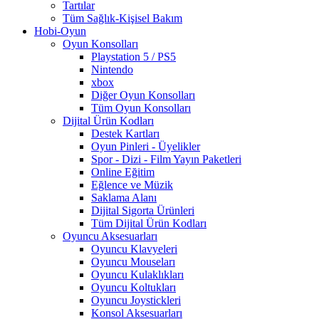
Tartılar
Tüm Sağlık-Kişisel Bakım
Hobi-Oyun
Oyun Konsolları
Playstation 5 / PS5
Nintendo
xbox
Diğer Oyun Konsolları
Tüm Oyun Konsolları
Dijital Ürün Kodları
Destek Kartları
Oyun Pinleri - Üyelikler
Spor - Dizi - Film Yayın Paketleri
Online Eğitim
Eğlence ve Müzik
Saklama Alanı
Dijital Sigorta Ürünleri
Tüm Dijital Ürün Kodları
Oyuncu Aksesuarları
Oyuncu Klavyeleri
Oyuncu Mouseları
Oyuncu Kulaklıkları
Oyuncu Koltukları
Oyuncu Joystickleri
Konsol Aksesuarları