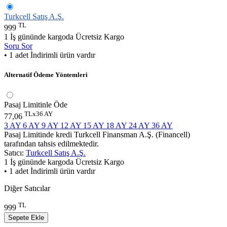
Turkcell Satış A.Ş.
TL
999
1 İş gününde kargoda
Ücretsiz Kargo
Soru Sor
• 1 adet İndirimli ürün vardır
Alternatif Ödeme Yöntemleri
Pasaj Limitinle Öde
TLx36 AY
77,06
3 AY
6 AY
9 AY
12 AY
15 AY
18 AY
24 AY
36 AY
Pasaj Limitinde kredi Turkcell Finansman A.Ş. (Financell)
tarafından tahsis edilmektedir.
Satıcı:
Turkcell Satış A.Ş.
1 İş gününde kargoda
Ücretsiz Kargo
• 1 adet İndirimli ürün vardır
Diğer Satıcılar
TL
999
Sepete Ekle