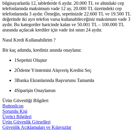
bilgisayarlarda 12, tabletlerde 6 aydır. 20.000 TL ve altındaki cep
telefonlarında maksimum vade 12 ay, 20.000 TL üzerindeki cep
telefonlarında 3 aydır. Örneğin, sepetinizde 22.600 TL ve 19.500 TL
değerinde iki ayrı telefon varsa kullanabileceğiniz maksimum vade 3
aydır. Bu kategoriler haricinde kalan ve 50.001 TL – 100.000 TL
arasında açılacak krediler için vade üst sınırı 24 aydır.
Nasıl Kredi Kullanabilirim ?
Bir kaç adımda, krediniz anında onaylanır.
1
Sepetini Oluştur
2
Ödeme Yöntemini Alışveriş Kredisi Seç
3
Banka Ekranlarında Başvurunu Tamamla
4
Siparişin Onaylansın
Ürün Güvenliği Bilgileri
ButtonIcon
Sorumlu Kişi
Üretici Bilgileri
Ürün Güvenlik Görselleri
Güvenlik Açıklamaları ve Kılavuzlar