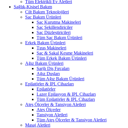
Tüm Elektrikli Ev Aletleri
Sağlık-Kişisel Bakım
Cilt Bakım Teknolojileri
Saç Bakım Ürünleri
Saç Kurutma Makineleri
Saç Şekillendiriciler
Saç Düzleştiricileri
Tüm Saç Bakım Ürünleri
Erkek Bakım Ürünleri
Tıraş Makineleri
Saç & Sakal Kesme Makineleri
Tüm Erkek Bakım Ürünleri
Ağız Bakım Ürünleri
Şarjlı Diş Fırçaları
Ağız Duşları
Tüm Ağız Bakım Ürünleri
Epilatörler & IPL Cihazları
Epilatörler
Lazer Epilasyon & IPL Cihazları
Tüm Epilatörler & IPL Cihazları
Ateş Ölçerler & Tansiyon Aletleri
Ateş Ölçerler
Tansiyon Aletleri
Tüm Ateş Ölçerler & Tansiyon Aletleri
Masaj Aletleri