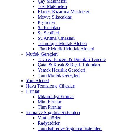
Çay Makineleri
Tost Makineleri
Ekmek Kızartma Makineleri
Meyve Sıkacakları
Pişiriciler
Su Isıtıcıları
Su Sebilleri
Su Arıtma Cihazları
Teknolojik Mutfak Aletleri
Tüm Elektrikli Mutfak Aletleri
Mutfak Gereçleri
Tava & Tencere & Düdüklü Tencere
Çatal & Kaşık & Bıçak Takımları
Yemek Hazırlık Gereçleri
Tüm Mutfak Gereçleri
Yapı Aletleri
Hava Temizleme Cihazları
Fırınlar
Mikrodalga Fırınlar
Mini Fırınlar
Tüm Fırınlar
Isıtma ve Soğutma Sistemleri
Vantilatörler
Radyatörler
Tüm Isıtma ve Soğutma Sistemleri