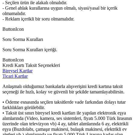
- Seçilen ürün ile alakalı olmalıdır.
- Genel ahlak kurallarına uygun olmalı, siyasi/yasal bir içerik
olmamalıdır.
- Reklam içerikli bir soru olmamalıdır.
ButtonIcon
Soru Sorma Kuralları
Soru Sorma Kuralları içeriği.
ButtonIcon
Kredi Kartı Taksit Seçenekleri
Bireysel Kartlar
Ticari Kartlar
Anlaşmalı olduğumuz bankalarla alışverişini kredi kartına taksit
seçeneği ile hızlı, kolay ve güvenli bir şekilde tamamlayabilirsin.
• Ödeme esnasında seçilen taksitlerde vade farkından dolayı tutar
farklılıkları görülebilir.
• Taksit üst sınırı bireysel kredi kartları ile yapılan elektronik eşya
alımlarında (Video, kamera, ses sistemleri, fiyatı 5.000 Türk lirasının
üzerinde olan televizyon vb) 4 ay, tablet alımlarında 6 ay, elektrikli
eşya (Buzdolabı, çamaşır makinesi, bulaşık makinesi, elektrikli ev
aletleri vb.) alımlarında ve fiyatı 5.000 Türk Lirasına kadar olan